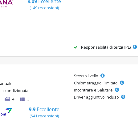
9.09
Eccellente
(149 recensioni)
Responsabilità di terzi(TPL)
Stesso livello
Chilometraggio illimitato
anuale
Incontrare e Salutare
ria condizionata
Driver aggiuntivo incluso
4
3
9.9
Eccellente
(541 recensioni)