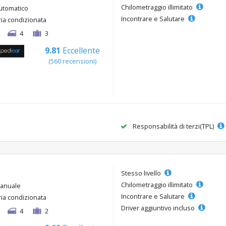
Chilometraggio illimitato
utomatico
Incontrare e Salutare
ria condizionata
4
3
9.81
Eccellente
(560 recensioni)
Responsabilità di terzi(TPL)
Stesso livello
Chilometraggio illimitato
anuale
Incontrare e Salutare
ria condizionata
Driver aggiuntivo incluso
4
2