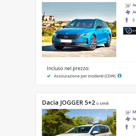
A
A
5
Incluso nel prezzo:
Assicurazione per incidenti (CDW)
Dacia JOGGER 5+2
o simili
M
A
7