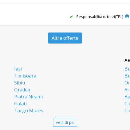
Responsabilità di terzi(TPL)
Altre offerte
Ae
Iasi
Bu
Timisoara
Bu
Sibiu
Or
Oradea
Ar
Piatra Neamt
Ba
Galati
Cl
Targu Mures
Co
Targoviste
Ia
Vedi di più
Craiova
Si