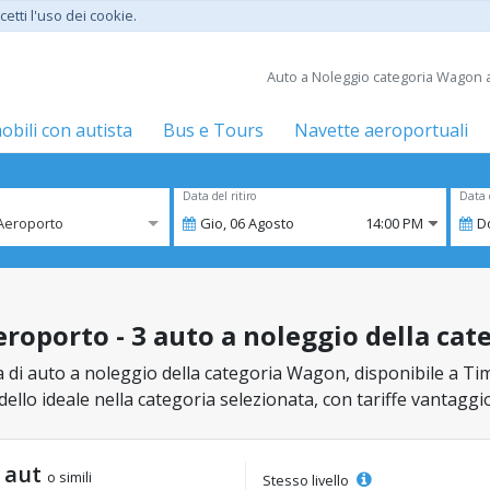
etti l'uso dei cookie.
Auto a Noleggio categoria Wagon a
bili con autista
Bus e Tours
Navette aeroportuali
Data del ritiro
Data 
Aeroporto
Gio,
06
Agosto
14:00 PM
D
roporto - 3 auto a noleggio della ca
a di auto a noleggio della categoria Wagon, disponibile a Ti
modello ideale nella categoria selezionata, con tariffe vantagg
t aut
o simili
Stesso livello