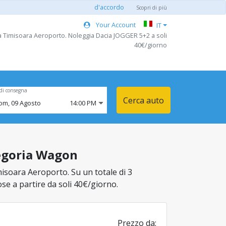
d'accordo
Scopri di più
Your Account
IT
 Timisoara Aeroporto. Noleggia Dacia JOGGER 5+2 a soli
40€/giorno
di consegna
Cerca auto
om,
09
Agosto
14:00 PM
tegoria Wagon
misoara Aeroporto. Su un totale di 3
iose a partire da soli 40€/giorno.
Prezzo da: