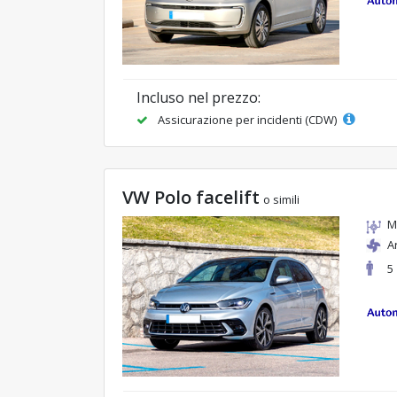
Incluso nel prezzo:
Assicurazione per incidenti (CDW)
VW Polo facelift
o simili
M
A
5