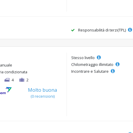
Responsabilità di terzi(TPL)
Stesso livello
Chilometraggio illimitato
anuale
Incontrare e Salutare
ria condizionata
4
2
Molto buona
(0 recensioni)