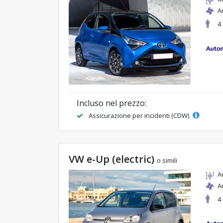
A
4
Incluso nel prezzo:
Assicurazione per incidenti (CDW)
VW e-Up (electric)
o simili
A
A
4