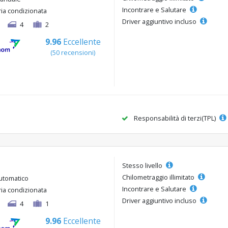
Incontrare e Salutare
ria condizionata
Driver aggiuntivo incluso
4
2
9.96
Eccellente
(50 recensioni)
Responsabilità di terzi(TPL)
Stesso livello
Chilometraggio illimitato
utomatico
Incontrare e Salutare
ria condizionata
Driver aggiuntivo incluso
4
1
9.96
Eccellente