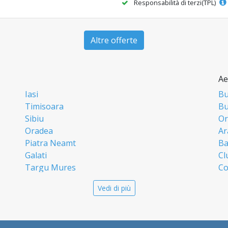
Responsabilità di terzi(TPL)
Altre offerte
Ae
Iasi
Bu
Timisoara
Bu
Sibiu
Or
Oradea
Ar
Piatra Neamt
Ba
Galati
Cl
Targu Mures
Co
Targoviste
Ia
Vedi di più
Craiova
Si
Deva
Ti
Alba Iulia
Su