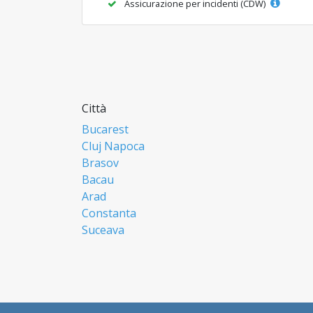
Assicurazione per incidenti (CDW)
Città
Bucarest
Cluj Napoca
Brasov
Bacau
Arad
Constanta
Suceava
Focsani
Ploiesti
Botosani
Resita