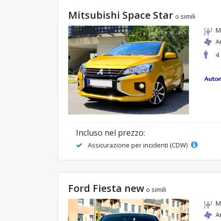
Mitsubishi Space Star
o simili
M
A
4
Incluso nel prezzo:
Assicurazione per incidenti (CDW)
Ford Fiesta new
o simili
M
A