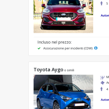
5
Incluso nel prezzo:
Assicurazione per incidenti (CDW)
Toyota Aygo
o simili
M
A
4