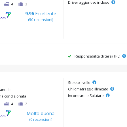
Driver aggiuntivo incluso
4
2
9.96
Eccellente
(50 recensioni)
Responsabilità di terzi(TPL)
Stesso livello
Chilometraggio illimitato
anuale
Incontrare e Salutare
ria condizionata
4
2
Molto buona
(0 recensioni)