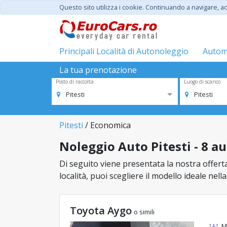
Questo sito utilizza i cookie. Continuando a navigare, acc
Principali Località di Autonoleggio
Automo
La tua prenotazione
Posto di raccolta
Luogo di scarico
Pitesti
Pitesti
Pitesti
/ Economica
Noleggio Auto Pitesti - 8 a
Di seguito viene presentata la nostra offerta 
località, puoi scegliere il modello ideale nel
Toyota Aygo
o simili
M