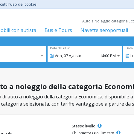
etti l'uso dei cookie.
Auto a Noleggio categoria Eco
bili con autista
Bus e Tours
Navette aeroportuali
Data del ritiro
Data 
Ven,
07
Agosto
14:00 PM
L
uto a noleggio della categoria Econom
di auto a noleggio della categoria Economica, disponibile a Pi
la categoria selezionata, con tariffe vantaggiose a partire da 
Stesso livello
Chilometraggio illimitato
anuale