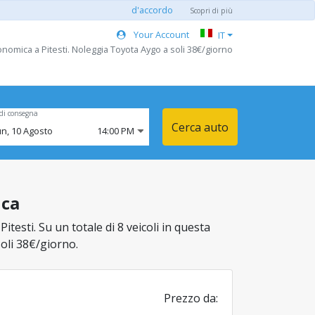
d'accordo
Scopri di più
Your Account
IT
nomica a Pitesti. Noleggia Toyota Aygo a soli 38€/giorno
di consegna
Cerca auto
un,
10
Agosto
14:00 PM
ica
testi. Su un totale di 8 veicoli in questa
soli 38€/giorno.
Prezzo da: