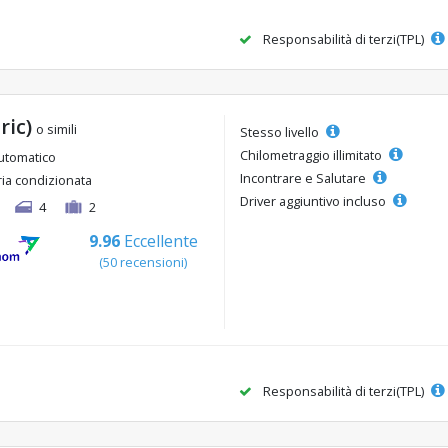
Responsabilità di terzi(TPL)
ric)
o simili
Stesso livello
Chilometraggio illimitato
utomatico
Incontrare e Salutare
ria condizionata
Driver aggiuntivo incluso
4
2
9.96
Eccellente
(50 recensioni)
Responsabilità di terzi(TPL)