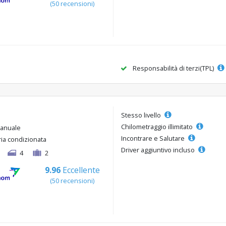
(50 recensioni)
Responsabilità di terzi(TPL)
Stesso livello
Chilometraggio illimitato
anuale
Incontrare e Salutare
ria condizionata
Driver aggiuntivo incluso
4
2
9.96
Eccellente
(50 recensioni)