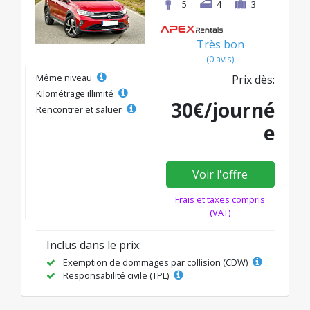
5
4
3
Très bon
(0 avis)
Même niveau
Prix dès:
Kilométrage illimité
30€/journé
Rencontrer et saluer
e
Voir l'offre
Frais et taxes compris
(VAT)
Inclus dans le prix:
Exemption de dommages par collision (CDW)
Responsabilité civile (TPL)