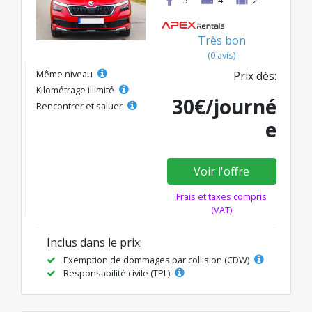
5
4
2
Très bon
(0 avis)
Même niveau
Prix dès:
Kilométrage illimité
30€/journé
Rencontrer et saluer
e
Voir l'offre
Frais et taxes compris
(VAT)
Inclus dans le prix:
Exemption de dommages par collision (CDW)
Responsabilité civile (TPL)