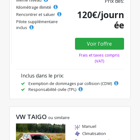
Même niveau
Prix dès:
Kilométrage illimité
120€/journ
Rencontrer et saluer
Pilote supplémentaire
ée
inclus
Voir l'offre
Frais et taxes compris
(VAT)
Inclus dans le prix:
Exemption de dommages par collision (CDW)
Responsabilité civile (TPL)
VW TAIGO
ou similaire
Manuel
Climatisation