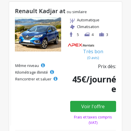
Renault Kadjar at
ou similaire
Automatique
Climatisation
5
4
3
Très bon
(0 avis)
Même niveau
Prix dès:
Kilométrage illimité
45€/journé
Rencontrer et saluer
e
Voir l'offre
Frais et taxes compris
(VAT)