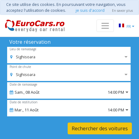
Ce site utilise des cookies. En poursuivant votre navigation, vous
acceptez l'utilisation de cookies.
je suis d'accord
En savoir plus
FR
Votre réservation
Lieu de ramassage
Sighisoara
Point de chute
Sighisoara
Date de ramassage
Sam.,
08
Août
14:00 PM
Date de restitution
Mar.,
11
Août
14:00 PM
Rechercher des voitures