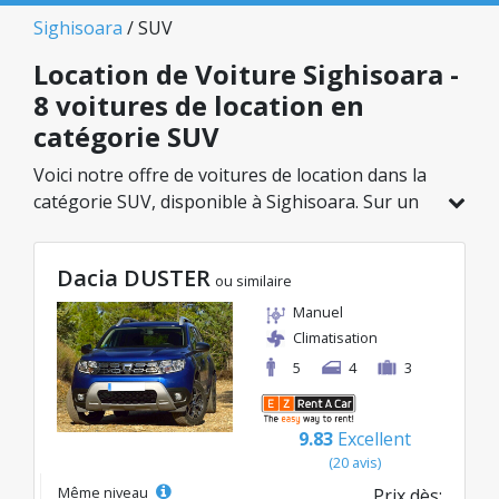
Sighisoara
/ SUV
Location de Voiture Sighisoara -
8 voitures de location en
catégorie SUV
Voici notre offre de voitures de location dans la
catégorie SUV, disponible à Sighisoara. Sur un
total de 8 véhicules dans cette agence, vous
pouvez choisir le modèle idéal dans la catégorie
Dacia DUSTER
sélectionnée, avec des tarifs avantageux
ou similaire
débutant à seulement 30€/jour.
Manuel
Climatisation
5
4
3
9.83
Excellent
(20 avis)
Même niveau
Prix dès: