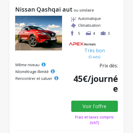
Nissan Qashqai aut
ou similaire
Automatique
Climatisation
5
4
3
Très bon
(0 avis)
Même niveau
Prix dès:
Kilométrage illimité
45€/journé
Rencontrer et saluer
e
Voir l'offre
Frais et taxes compris
(VAT)