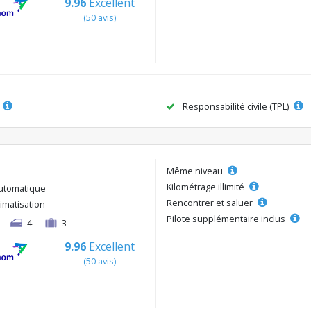
9.96
Excellent
(50 avis)
Responsabilité civile (TPL)
Même niveau
Kilométrage illimité
utomatique
Rencontrer et saluer
limatisation
Pilote supplémentaire inclus
4
3
9.96
Excellent
(50 avis)