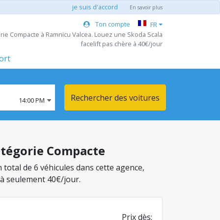
je suis d'accord
En savoir plus
Ton compte
FR
orie Compacte à Ramnicu Valcea. Louez une Skoda Scala
facelift pas chère à 40€/jour
ort
Rechercher des voitures
14:00 PM
catégorie Compacte
 total de 6 véhicules dans cette agence,
 à seulement 40€/jour.
Prix dès: