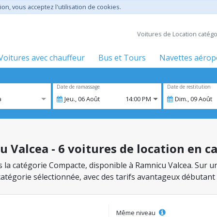
ion, vous acceptez l'utilisation de cookies.
Voitures de Location catég
Voitures avec chauffeur
Bus et Tours
Navettes aérop
Date de ramassage
Date de restitution
a
Jeu.,
06
Août
14:00 PM
Dim.,
09
Août
 Valcea - 6 voitures de location en 
ns la catégorie Compacte, disponible à Ramnicu Valcea. Sur un
 catégorie sélectionnée, avec des tarifs avantageux débutant
Même niveau