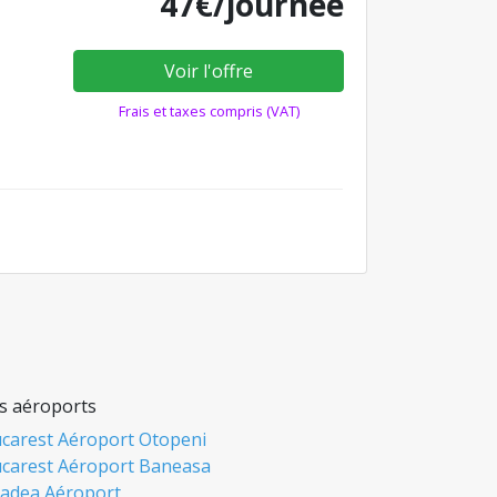
47€/journée
Voir l'offre
Frais et taxes compris (VAT)
s aéroports
carest Aéroport Otopeni
carest Aéroport Baneasa
adea Aéroport