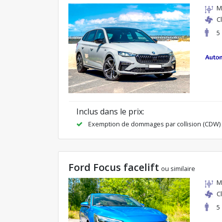
M
C
5
Inclus dans le prix:
Exemption de dommages par collision (CDW)
Ford Focus facelift
ou similaire
M
C
5