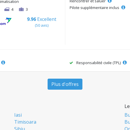
Rencontrer et saluer
limatisation
Pilote supplémentaire inclus
4
3
9.96
Excellent
(50 avis)
Responsabilité civile (TPL)
Plus d'offres
Le
Iasi
Bu
Timisoara
Bu
Sibiu
Or