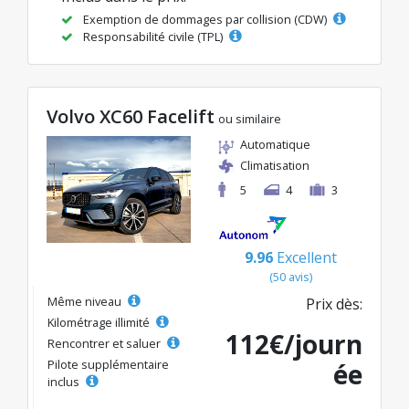
Exemption de dommages par collision (CDW)
Responsabilité civile (TPL)
Volvo XC60 Facelift
ou similaire
Automatique
Climatisation
5
4
3
9.96
Excellent
(50 avis)
Même niveau
Prix dès:
Kilométrage illimité
112€/journ
Rencontrer et saluer
Pilote supplémentaire
ée
inclus