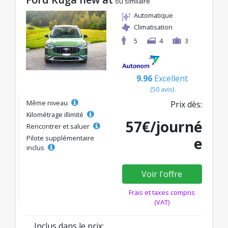
ou similaire
Automatique
Climatisation
5
4
3
9.96
Excellent
(50 avis)
Même niveau
Prix dès:
Kilométrage illimité
57€/journé
Rencontrer et saluer
Pilote supplémentaire
e
inclus
Voir l'offre
Frais et taxes compris
(VAT)
Inclus dans le prix: