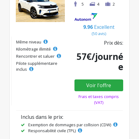
5
4
2
9.96
Excellent
(50 avis)
Même niveau
Prix dès:
Kilométrage illimité
57€/journé
Rencontrer et saluer
Pilote supplémentaire
e
inclus
Voir l'offre
Frais et taxes compris
(VAT)
Inclus dans le prix:
Exemption de dommages par collision (CDW)
Responsabilité civile (TPL)