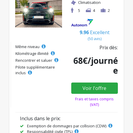
Climatisation
5
4
2
9.96
Excellent
(50 avis)
Même niveau
Prix dès:
Kilométrage illimité
68€/journé
Rencontrer et saluer
Pilote supplémentaire
e
inclus
Voir l'offre
Frais et taxes compris
(VAT)
Inclus dans le prix:
Exemption de dommages par collision (CDW)
Responsabilité civile (TPL)