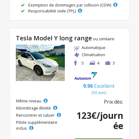
Exemption de dommages par collision (CDW)
Responsabilité civile (TPL)
Tesla Model Y long range
ou similaire
Automatique
Climatisation
5
4
3
9.96
Excellent
(50 avis)
Même niveau
Prix dès:
Kilométrage illimité
123€/journ
Rencontrer et saluer
Pilote supplémentaire
ée
inclus