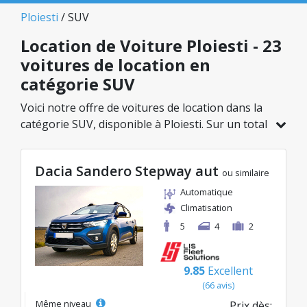
Ploiesti
/ SUV
Location de Voiture Ploiesti - 23
voitures de location en
catégorie SUV
Voici notre offre de voitures de location dans la
catégorie SUV, disponible à Ploiesti. Sur un total
de 23 véhicules dans cette agence, vous pouvez
choisir le modèle idéal dans la catégorie
Dacia Sandero Stepway aut
sélectionnée, avec des tarifs avantageux
ou similaire
débutant à seulement 41€/jour.
Automatique
Climatisation
5
4
2
9.85
Excellent
(66 avis)
Même niveau
Prix dès: