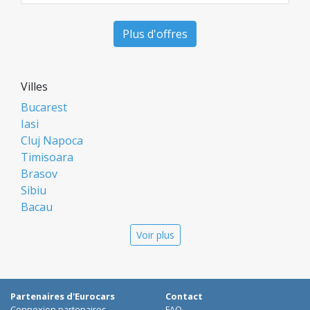
Plus d'offres
Villes
Bucarest
Iasi
Cluj Napoca
Timisoara
Brasov
Sibiu
Bacau
Oradea
Voir plus
Arad
Piatra Neamt
Constanta
Galati
Partenaires d'Eurocars
Contact
Suceava
Connexion partenaires
FAQ.