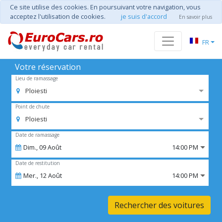
Ce site utilise des cookies. En poursuivant votre navigation, vous
acceptez l'utilisation de cookies.
je suis d'accord
En savoir plus
FR
Votre réservation
Lieu de ramassage
Ploiesti
Point de chute
Ploiesti
Date de ramassage
Dim.,
09
Août
14:00 PM
Date de restitution
Mer.,
12
Août
14:00 PM
Rechercher des voitures