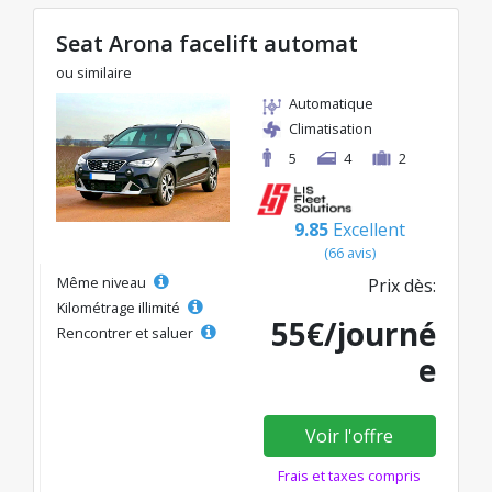
Seat Arona facelift automat
ou similaire
Automatique
Climatisation
5
4
2
9.85
Excellent
(66 avis)
Même niveau
Prix dès:
Kilométrage illimité
55€/journé
Rencontrer et saluer
e
Voir l'offre
Frais et taxes compris