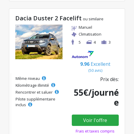
Dacia Duster 2 Facelift
ou similaire
Manuel
Climatisation
5
4
3
9.96
Excellent
(50 avis)
Même niveau
Prix dès:
Kilométrage illimité
55€/journé
Rencontrer et saluer
Pilote supplémentaire
e
inclus
Voir l'offre
Frais et taxes compris