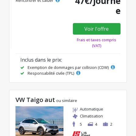
47€/journé
Rencontrer et saluer
e
Voir l'offre
Frais et taxes compris
(VAT)
Inclus dans le prix:
Exemption de dommages par collision (CDW)
Responsabilité civile (TPL)
VW Taigo aut
ou similaire
Automatique
Climatisation
5
4
2