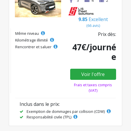
5
4
2
9.85
Excellent
(66 avis)
Même niveau
Prix dès:
Kilométrage illimité
47€/journé
Rencontrer et saluer
e
Voir l'offre
Frais et taxes compris
(VAT)
Inclus dans le prix:
Exemption de dommages par collision (CDW)
Responsabilité civile (TPL)