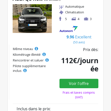
Automatique
Climatisation
5
4
3
9.96
Excellent
(50 avis)
Même niveau
Prix dès:
Kilométrage illimité
112€/journ
Rencontrer et saluer
Pilote supplémentaire
ée
inclus
Voir l'offre
Frais et taxes compris
(VAT)
Inclus dans le prix: