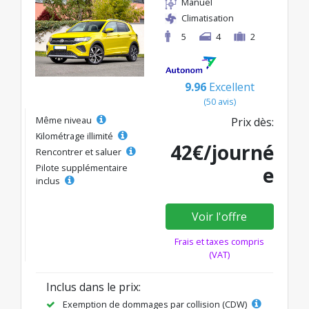
Manuel
Climatisation
5
4
2
9.96
Excellent
(50 avis)
Même niveau
Prix dès:
Kilométrage illimité
42€/journé
Rencontrer et saluer
Pilote supplémentaire
e
inclus
Voir l'offre
Frais et taxes compris
(VAT)
Inclus dans le prix:
Exemption de dommages par collision (CDW)