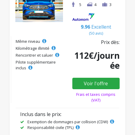
5
4
3
9.96
Excellent
(50 avis)
Même niveau
Prix dès:
Kilométrage illimité
112€/journ
Rencontrer et saluer
Pilote supplémentaire
ée
inclus
Voir l'offre
Frais et taxes compris
(VAT)
Inclus dans le prix:
Exemption de dommages par collision (CDW)
Responsabilité civile (TPL)