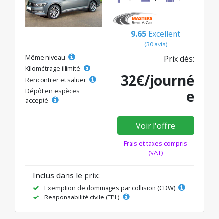
9.65
Excellent
(30 avis)
Même niveau
Prix dès:
Kilométrage illimité
32€/journé
Rencontrer et saluer
Dépôt en espèces
e
accepté
Voir l'offre
Frais et taxes compris
(VAT)
Inclus dans le prix:
Exemption de dommages par collision (CDW)
Responsabilité civile (TPL)