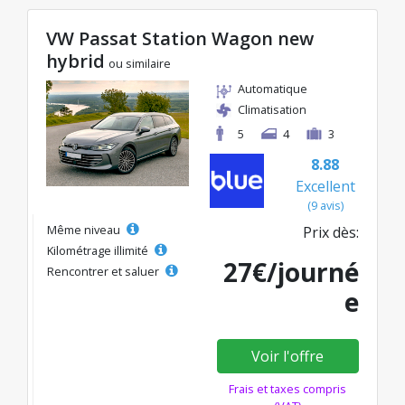
VW Passat Station Wagon new
hybrid
ou similaire
Automatique
Climatisation
5
4
3
8.88
Excellent
(9 avis)
Même niveau
Prix dès:
Kilométrage illimité
27€/journé
Rencontrer et saluer
e
Voir l'offre
Frais et taxes compris