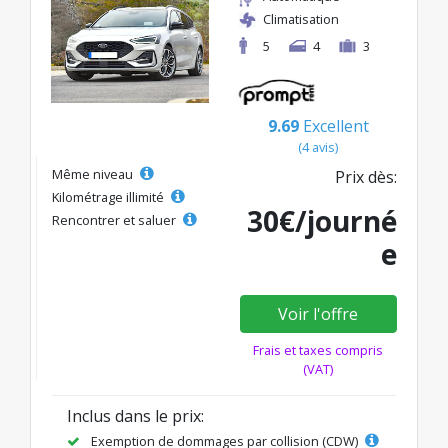
Climatisation
5
4
3
9.69
Excellent
(4 avis)
Même niveau
Prix dès:
Kilométrage illimité
30€/journé
Rencontrer et saluer
e
Voir l'offre
Frais et taxes compris
(VAT)
Inclus dans le prix:
Exemption de dommages par collision (CDW)