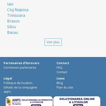
Iasi
Cluj Napoca
Timisoara
Brasov
Sibiu
Bacau
Oradea
Voir plus
Arad
Piatra Neamt
Constanta
Galati
Partenaires d'Eurocars
Contact
Suceava
Connexion partenaires
FAQ.
Targu Mures
Contact
Focsani
Légal
Liens
Politique de location
Blog
Targoviste
Détails de la compagnie
Plan du site
Ploiesti
ANPC
Craiova
Botosani