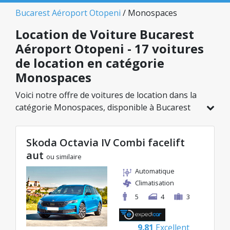
Bucarest Aéroport Otopeni
/ Monospaces
Location de Voiture Bucarest
Aéroport Otopeni - 17 voitures
de location en catégorie
Monospaces
Voici notre offre de voitures de location dans la
catégorie Monospaces, disponible à Bucarest
Aéroport Otopeni. Sur un total de 17 véhicules
dans cette agence, vous pouvez choisir le
Skoda Octavia IV Combi facelift
modèle idéal dans la catégorie sélectionnée,
aut
avec des tarifs avantageux débutant à
ou similaire
seulement 20€/jour.
Automatique
Climatisation
5
4
3
9.81
Excellent