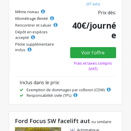
(67 avis)
Même niveau
Prix dès:
Kilométrage illimité
40€/journé
Rencontrer et saluer
Dépôt en espèces
e
accepté
Pilote supplémentaire
inclus
Voir l'offre
Frais et taxes compris
(VAT)
Inclus dans le prix:
Exemption de dommages par collision (CDW)
Responsabilité civile (TPL)
Ford Focus SW facelift aut
ou similaire
Automatique