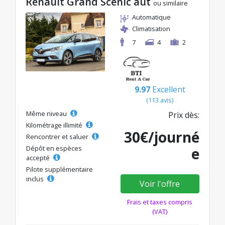
Renault Grand Scenic aut
ou similaire
Automatique
Climatisation
7
4
2
9.97
Excellent
(113 avis)
Même niveau
Prix dès:
Kilométrage illimité
30€/journé
Rencontrer et saluer
Dépôt en espèces
e
accepté
Pilote supplémentaire
inclus
Voir l'offre
Frais et taxes compris
(VAT)