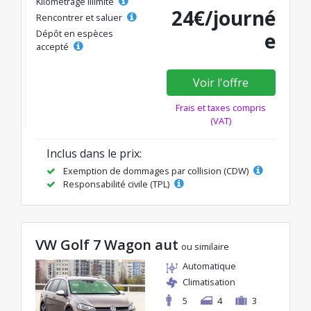
Kilométrage illimité
24€/journé
Rencontrer et saluer
Dépôt en espèces
e
accepté
Voir l'offre
Frais et taxes compris
(VAT)
Inclus dans le prix:
Exemption de dommages par collision (CDW)
Responsabilité civile (TPL)
VW Golf 7 Wagon aut
ou similaire
Automatique
Climatisation
5
4
3