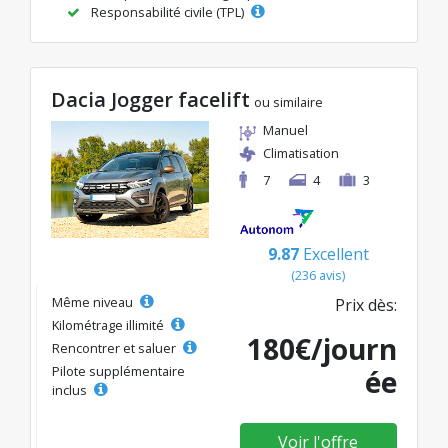
Responsabilité civile (TPL)
Dacia Jogger facelift
ou similaire
Manuel
Climatisation
7
4
3
9.87
Excellent
(236 avis)
Même niveau
Prix dès:
Kilométrage illimité
180€/journ
Rencontrer et saluer
Pilote supplémentaire
ée
inclus
Voir l'offre