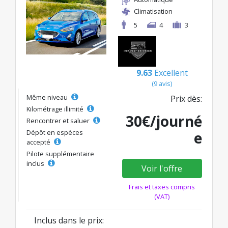
Climatisation
5
4
3
9.63
Excellent
(9 avis)
Même niveau
Prix dès:
Kilométrage illimité
30€/journé
Rencontrer et saluer
Dépôt en espèces
e
accepté
Pilote supplémentaire
inclus
Voir l'offre
Frais et taxes compris
(VAT)
Inclus dans le prix: