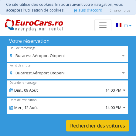
Ce site utilise des cookies. En poursuivant votre navigation, vous
acceptez l'utilisation de cookies.
je suis d'accord
En savoir plus
FR
Votre réservation
Lieu de ramassage
Bucarest Aéroport Otopeni
Point de chute
Bucarest Aéroport Otopeni
Date de ramassage
Dim.,
09
Août
14:00 PM
Date de restitution
Mer.,
12
Août
14:00 PM
Rechercher des voitures