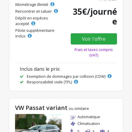
Kilométrage illimité
35€/journé
Rencontrer et saluer
Dépôt en espèces
e
accepté
Pilote supplémentaire
inclus
Voir l'offre
Frais et taxes compris
(VAT)
Inclus dans le prix:
Exemption de dommages par collision (CDW)
Responsabilité civile (TPL)
VW Passat variant
ou similaire
Automatique
Climatisation
5
4
4