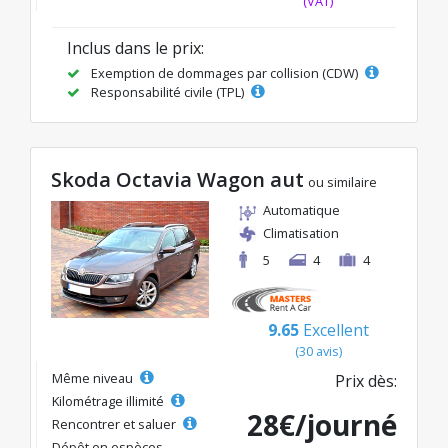
(VAT)
Inclus dans le prix:
Exemption de dommages par collision (CDW)
Responsabilité civile (TPL)
Skoda Octavia Wagon aut
ou similaire
Automatique
Climatisation
5
4
4
9.65
Excellent
(30 avis)
Même niveau
Prix dès:
Kilométrage illimité
28€/journé
Rencontrer et saluer
Dépôt en espèces