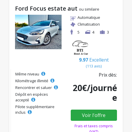
Ford Focus estate aut
ou similaire
Automatique
Climatisation
5
4
3
9.97
Excellent
(113 avis)
Même niveau
Prix dès:
Kilométrage illimité
20€/journé
Rencontrer et saluer
Dépôt en espèces
e
accepté
Pilote supplémentaire
inclus
Voir l'offre
Frais et taxes compris
(VAT)