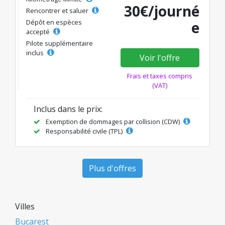
30€/journé
Rencontrer et saluer
Dépôt en espèces
e
accepté
Pilote supplémentaire
inclus
Voir l'offre
Frais et taxes compris
(VAT)
Inclus dans le prix:
Exemption de dommages par collision (CDW)
Responsabilité civile (TPL)
Plus d'offres
Villes
Bucarest