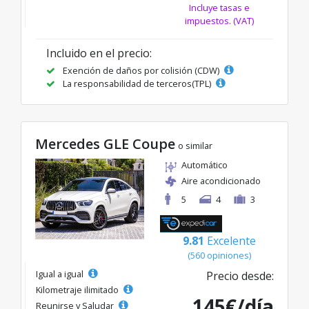
Incluye tasas e
impuestos. (VAT)
Incluido en el precio:
Exención de daños por colisión (CDW)
La responsabilidad de terceros(TPL)
Mercedes GLE Coupe
o similar
Automático
Aire acondicionado
5
4
3
9.81
Excelente
(560 opiniones)
Igual a igual
Precio desde:
Kilometraje ilimitado
145€/día
Reunirse y Saludar