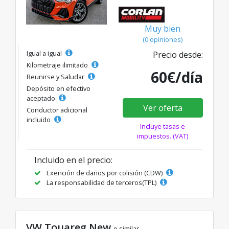
Muy bien
(0 opiniones)
Igual a igual
Precio desde:
Kilometraje ilimitado
60€/día
Reunirse y Saludar
Depósito en efectivo
aceptado
Ver oferta
Conductor adicional
incluido
Incluye tasas e
impuestos. (VAT)
Incluido en el precio:
Exención de daños por colisión (CDW)
La responsabilidad de terceros(TPL)
VW Touareg New
o similar