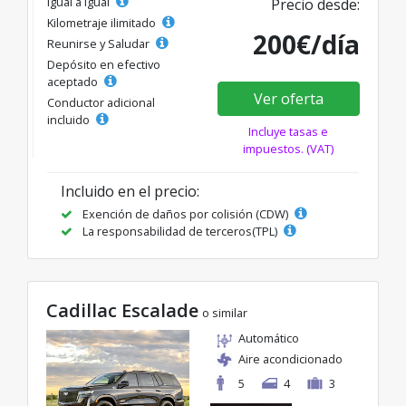
Igual a igual
Precio desde:
Kilometraje ilimitado
200€/día
Reunirse y Saludar
Depósito en efectivo
aceptado
Ver oferta
Conductor adicional
incluido
Incluye tasas e
impuestos. (VAT)
Incluido en el precio:
Exención de daños por colisión (CDW)
La responsabilidad de terceros(TPL)
Cadillac Escalade
o similar
Automático
Aire acondicionado
5
4
3