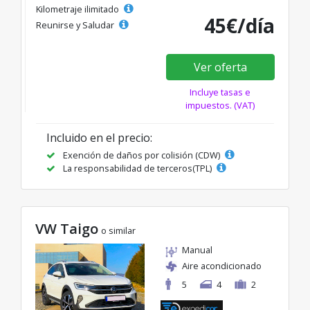
Kilometraje ilimitado
45€/día
Reunirse y Saludar
Ver oferta
Incluye tasas e
impuestos. (VAT)
Incluido en el precio:
Exención de daños por colisión (CDW)
La responsabilidad de terceros(TPL)
VW Taigo
o similar
Manual
Aire acondicionado
5
4
2