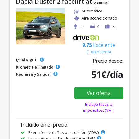
Dacia Duster 2 facelift at
o similar
Automático
Aire acondicionado
5
4
3
9.75
Excelente
(1 opiniones)
Igual a igual
Precio desde:
Kilometraje ilimitado
51€/día
Reunirse y Saludar
Ver oferta
Incluye tasas e
impuestos. (VAT)
Incluido en el precio:
Exención de daños por colisión (CDW)
La responsabilidad de terceros(TPL)