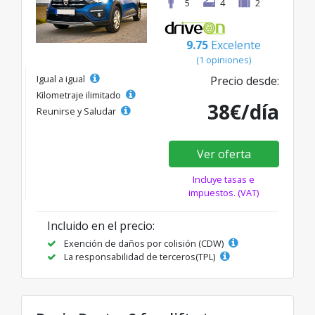
5
4
2
9.75
Excelente
(1 opiniones)
Igual a igual
Precio desde:
Kilometraje ilimitado
38€/día
Reunirse y Saludar
Ver oferta
Incluye tasas e
impuestos. (VAT)
Incluido en el precio:
Exención de daños por colisión (CDW)
La responsabilidad de terceros(TPL)