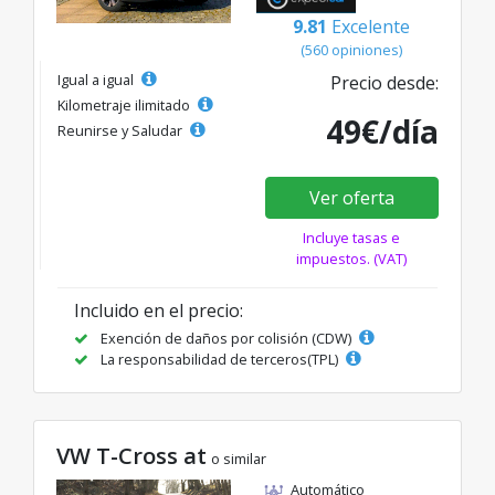
9.81
Excelente
(560 opiniones)
Igual a igual
Precio desde:
Kilometraje ilimitado
49€/día
Reunirse y Saludar
Ver oferta
Incluye tasas e
impuestos. (VAT)
Incluido en el precio:
Exención de daños por colisión (CDW)
La responsabilidad de terceros(TPL)
VW T-Cross at
o similar
Automático