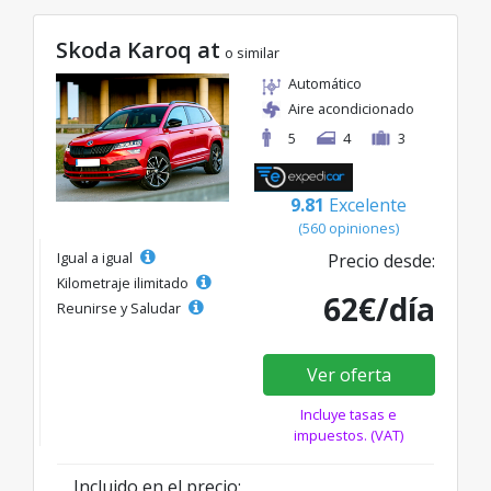
Skoda Karoq at
o similar
Automático
Aire acondicionado
5
4
3
9.81
Excelente
(560 opiniones)
Igual a igual
Precio desde:
Kilometraje ilimitado
62€/día
Reunirse y Saludar
Ver oferta
Incluye tasas e
impuestos. (VAT)
Incluido en el precio: