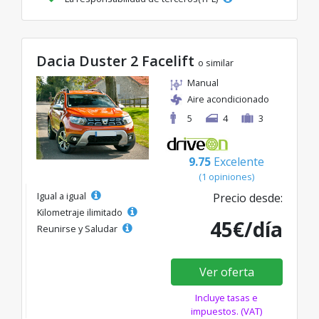
Dacia Duster 2 Facelift
o similar
Manual
Aire acondicionado
5
4
3
9.75
Excelente
(1 opiniones)
Igual a igual
Precio desde:
Kilometraje ilimitado
45€/día
Reunirse y Saludar
Ver oferta
Incluye tasas e
impuestos. (VAT)