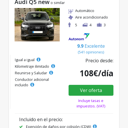
Audi Q5 new
o similar
Automático
Aire acondicionado
5
4
3
9.9
Excelente
(541 opiniones)
Igual a igual
Precio desde:
Kilometraje ilimitado
108€/día
Reunirse y Saludar
Conductor adicional
incluido
Ver oferta
Incluye tasas e
impuestos. (VAT)
Incluido en el precio:
Exención de daños por colisión (CDW)