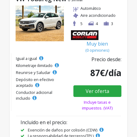
Automático
Aire acondicionado
5
4
3
Muy bien
(0 opiniones)
Igual a igual
Precio desde:
Kilometraje ilimitado
87€/día
Reunirse y Saludar
Depósito en efectivo
aceptado
Ver oferta
Conductor adicional
incluido
Incluye tasas e
impuestos. (VAT)
Incluido en el precio:
Exención de daños por colisión (CDW)
La responsabilidad de terceros(TPL)