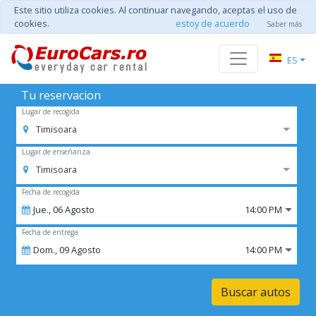
Este sitio utiliza cookies. Al continuar navegando, aceptas el uso de
cookies.
estoy de acuerdo
Saber más
ES
Tu reservacion
Lugar de recogida
Timisoara
Lugar de enseñanza
Timisoara
Fecha de recogida
Jue.,
06
Agosto
14:00 PM
Fecha de entrega
Dom.,
09
Agosto
14:00 PM
Buscar autos