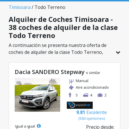
Timisoara
/ Todo Terreno
Alquiler de Coches Timisoara -
38 coches de alquiler de la clase
Todo Terreno
A continuación se presenta nuestra oferta de
coches de alquiler de la clase Todo Terreno,
disponible en Timisoara. De un total de 38
vehículos en esta ubicación, puedes elegir el
Dacia SANDERO Stepway
modelo ideal de la categoría seleccionada, con
o similar
tarifas excelentes desde solo 38€/día.
Manual
Aire acondicionado
5
4
2
9.81
Excelente
(560 opiniones)
Igual a igual
Precio desde: