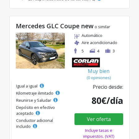
Mercedes GLC Coupe new
o similar
Automático
Aire acondicionado
5
4
3
Muy bien
(0 opiniones)
Igual a igual
Precio desde:
Kilometraje ilimitado
80€/día
Reunirse y Saludar
Depósito en efectivo
aceptado
Ver oferta
Conductor adicional
incluido
Incluye tasas e
impuestos. (VAT)