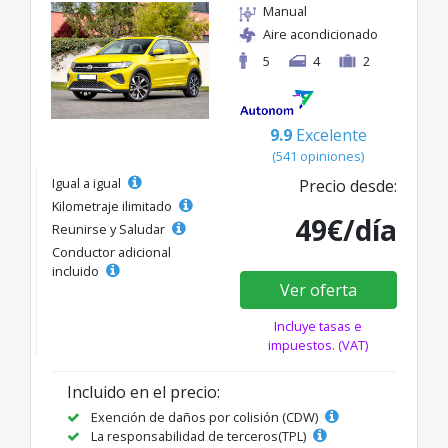
Manual
Aire acondicionado
5
4
2
9.9
Excelente
(541 opiniones)
Igual a igual
Precio desde:
Kilometraje ilimitado
49€/día
Reunirse y Saludar
Conductor adicional
incluido
Ver oferta
Incluye tasas e
impuestos. (VAT)
Incluido en el precio:
Exención de daños por colisión (CDW)
La responsabilidad de terceros(TPL)