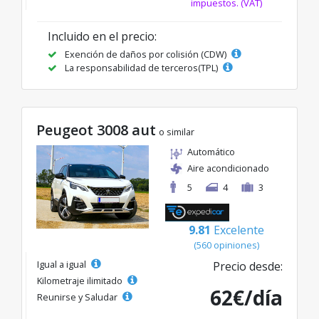
impuestos. (VAT)
Incluido en el precio:
Exención de daños por colisión (CDW)
La responsabilidad de terceros(TPL)
Peugeot 3008 aut
o similar
Automático
Aire acondicionado
5
4
3
9.81
Excelente
(560 opiniones)
Igual a igual
Precio desde:
Kilometraje ilimitado
62€/día
Reunirse y Saludar