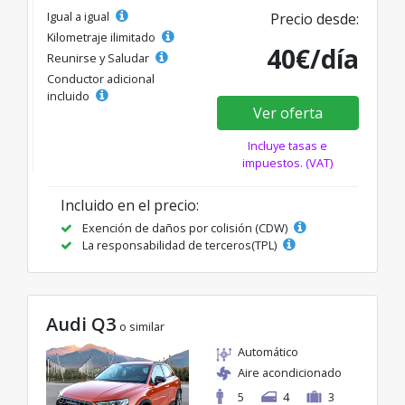
Igual a igual
Precio desde:
Kilometraje ilimitado
40€/día
Reunirse y Saludar
Conductor adicional
incluido
Ver oferta
Incluye tasas e
impuestos. (VAT)
Incluido en el precio:
Exención de daños por colisión (CDW)
La responsabilidad de terceros(TPL)
Audi Q3
o similar
Automático
Aire acondicionado
5
4
3