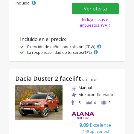
incluido
Ver oferta
Incluye tasas e
impuestos. (VAT)
Incluido en el precio:
Exención de daños por colisión (CDW)
La responsabilidad de terceros(TPL)
Dacia Duster 2 facelift
o similar
Manual
Aire acondicionado
5
4
3
9.09
Excelente
(149 opiniones)