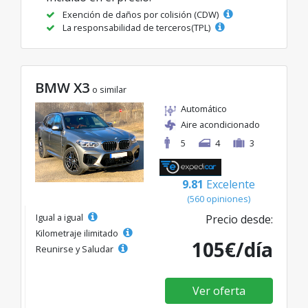
Exención de daños por colisión (CDW)
La responsabilidad de terceros(TPL)
BMW X3
o similar
Automático
Aire acondicionado
5
4
3
9.81
Excelente
(560 opiniones)
Igual a igual
Precio desde:
Kilometraje ilimitado
105€/día
Reunirse y Saludar
Ver oferta