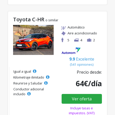
Toyota C-HR
o similar
Automático
Aire acondicionado
5
4
2
9.9
Excelente
(541 opiniones)
Igual a igual
Precio desde:
Kilometraje ilimitado
64€/día
Reunirse y Saludar
Conductor adicional
incluido
Ver oferta
Incluye tasas e
impuestos. (VAT)