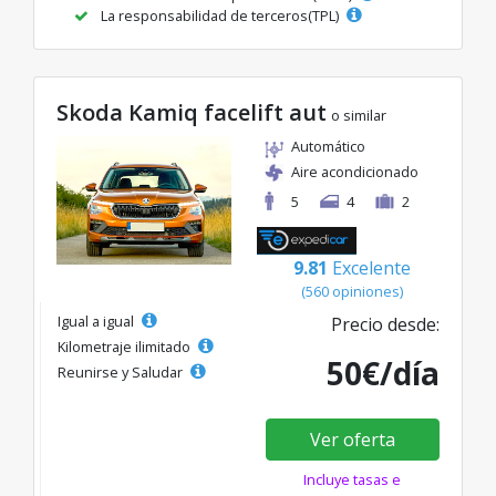
La responsabilidad de terceros(TPL)
Skoda Kamiq facelift aut
o similar
Automático
Aire acondicionado
5
4
2
9.81
Excelente
(560 opiniones)
Igual a igual
Precio desde:
Kilometraje ilimitado
50€/día
Reunirse y Saludar
Ver oferta
Incluye tasas e