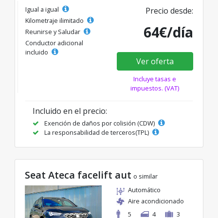
Igual a igual
Precio desde:
Kilometraje ilimitado
64€/día
Reunirse y Saludar
Conductor adicional
incluido
Ver oferta
Incluye tasas e
impuestos. (VAT)
Incluido en el precio:
Exención de daños por colisión (CDW)
La responsabilidad de terceros(TPL)
Seat Ateca facelift aut
o similar
Automático
Aire acondicionado
5
4
3