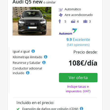
Audi Q5 new
o similar
Automático
Aire acondicionado
5
4
3
9.9
Excelente
(541 opiniones)
Igual a igual
Precio desde:
Kilometraje ilimitado
108€/día
Reunirse y Saludar
Conductor adicional
incluido
Ver oferta
Incluye tasas e
impuestos. (VAT)
Incluido en el precio:
Exención de daños por colisión (CDW)