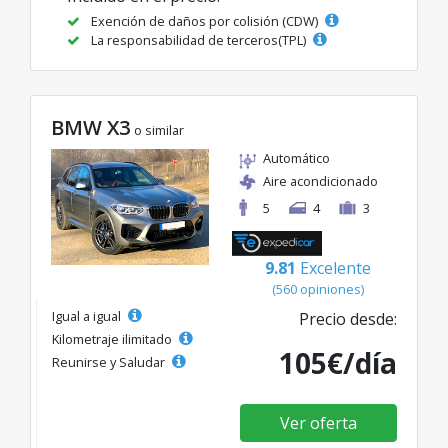
Exención de daños por colisión (CDW)
La responsabilidad de terceros(TPL)
BMW X3
o similar
Automático
Aire acondicionado
5
4
3
9.81
Excelente
(560 opiniones)
Igual a igual
Precio desde:
Kilometraje ilimitado
105€/día
Reunirse y Saludar
Ver oferta