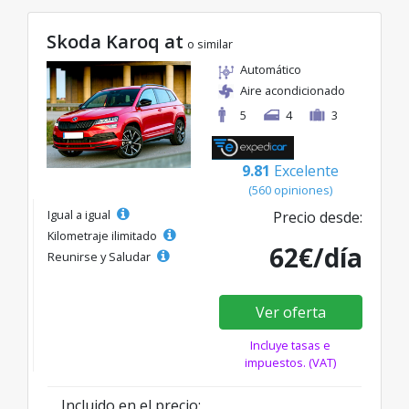
Skoda Karoq at
o similar
Automático
Aire acondicionado
5
4
3
9.81
Excelente
(560 opiniones)
Igual a igual
Precio desde:
Kilometraje ilimitado
62€/día
Reunirse y Saludar
Ver oferta
Incluye tasas e
impuestos. (VAT)
Incluido en el precio: