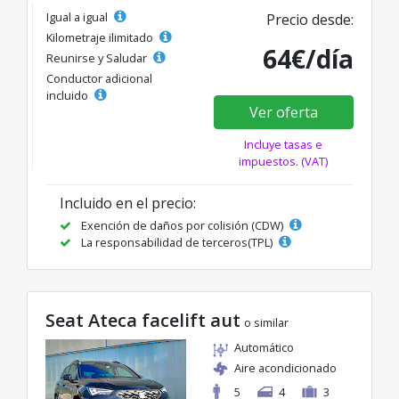
Igual a igual
Precio desde:
Kilometraje ilimitado
64€/día
Reunirse y Saludar
Conductor adicional
incluido
Ver oferta
Incluye tasas e
impuestos. (VAT)
Incluido en el precio:
Exención de daños por colisión (CDW)
La responsabilidad de terceros(TPL)
Seat Ateca facelift aut
o similar
Automático
Aire acondicionado
5
4
3