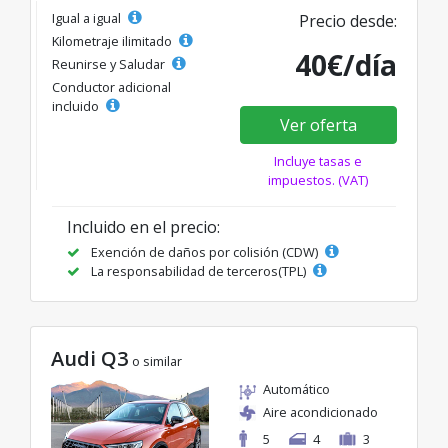
Igual a igual
Precio desde:
Kilometraje ilimitado
40€/día
Reunirse y Saludar
Conductor adicional
incluido
Ver oferta
Incluye tasas e
impuestos. (VAT)
Incluido en el precio:
Exención de daños por colisión (CDW)
La responsabilidad de terceros(TPL)
Audi Q3
o similar
Automático
Aire acondicionado
5
4
3