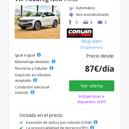
Automático
Aire acondicionado
5
4
3
Muy bien
(0 opiniones)
Igual a igual
Precio desde:
Kilometraje ilimitado
87€/día
Reunirse y Saludar
Depósito en efectivo
aceptado
Ver oferta
Conductor adicional
incluido
Incluye tasas e
impuestos. (VAT)
Incluido en el precio:
Exención de daños por colisión (CDW)
La responsabilidad de terceros(TPL)