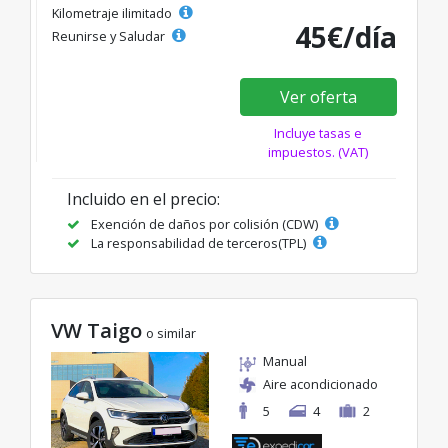
Kilometraje ilimitado
45€/día
Reunirse y Saludar
Ver oferta
Incluye tasas e
impuestos. (VAT)
Incluido en el precio:
Exención de daños por colisión (CDW)
La responsabilidad de terceros(TPL)
VW Taigo
o similar
Manual
Aire acondicionado
5
4
2