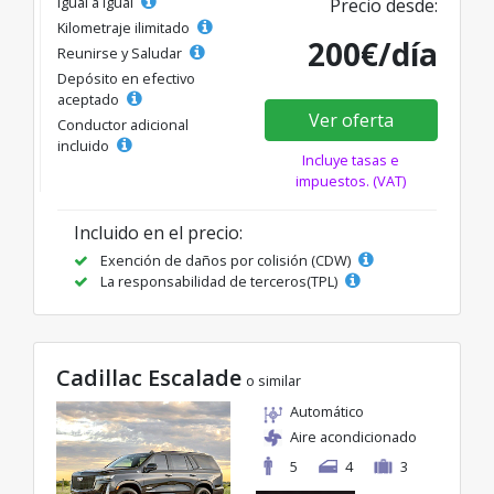
Igual a igual
Precio desde:
Kilometraje ilimitado
200€/día
Reunirse y Saludar
Depósito en efectivo
aceptado
Ver oferta
Conductor adicional
incluido
Incluye tasas e
impuestos. (VAT)
Incluido en el precio:
Exención de daños por colisión (CDW)
La responsabilidad de terceros(TPL)
Cadillac Escalade
o similar
Automático
Aire acondicionado
5
4
3