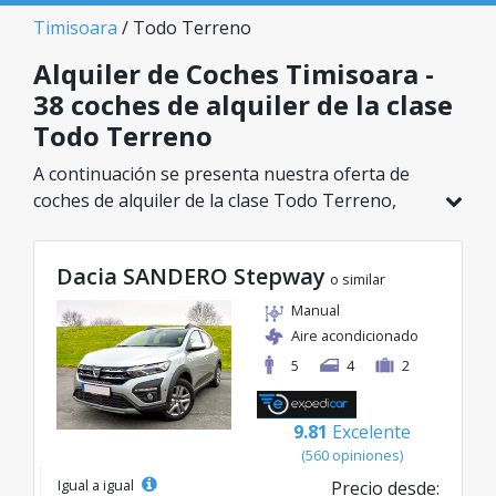
Timisoara
/ Todo Terreno
Alquiler de Coches Timisoara -
38 coches de alquiler de la clase
Todo Terreno
A continuación se presenta nuestra oferta de
coches de alquiler de la clase Todo Terreno,
disponible en Timisoara. De un total de 38
vehículos en esta ubicación, puedes elegir el
Dacia SANDERO Stepway
modelo ideal de la categoría seleccionada, con
o similar
tarifas excelentes desde solo 38€/día.
Manual
Aire acondicionado
5
4
2
9.81
Excelente
(560 opiniones)
Igual a igual
Precio desde: