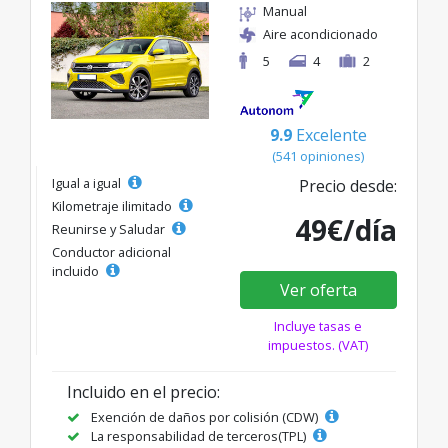
Manual
Aire acondicionado
5
4
2
9.9
Excelente
(541 opiniones)
Igual a igual
Precio desde:
Kilometraje ilimitado
49€/día
Reunirse y Saludar
Conductor adicional
incluido
Ver oferta
Incluye tasas e
impuestos. (VAT)
Incluido en el precio:
Exención de daños por colisión (CDW)
La responsabilidad de terceros(TPL)