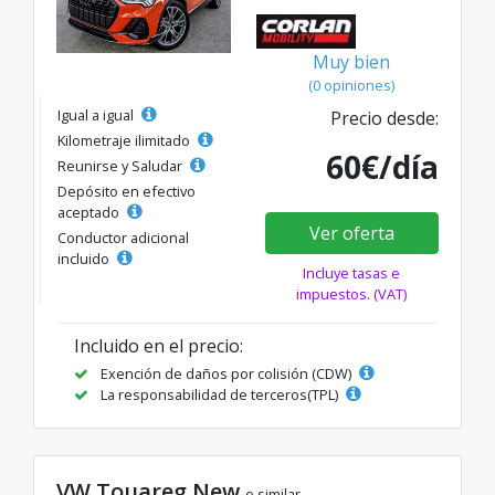
Muy bien
(0 opiniones)
Igual a igual
Precio desde:
Kilometraje ilimitado
60€/día
Reunirse y Saludar
Depósito en efectivo
aceptado
Ver oferta
Conductor adicional
incluido
Incluye tasas e
impuestos. (VAT)
Incluido en el precio:
Exención de daños por colisión (CDW)
La responsabilidad de terceros(TPL)
VW Touareg New
o similar