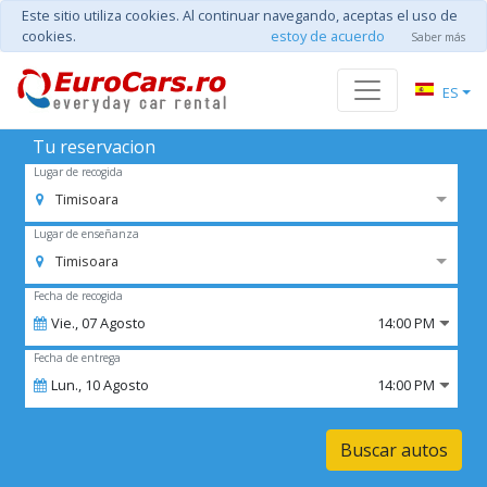
Este sitio utiliza cookies. Al continuar navegando, aceptas el uso de
cookies.
estoy de acuerdo
Saber más
ES
Tu reservacion
Lugar de recogida
Timisoara
Lugar de enseñanza
Timisoara
Fecha de recogida
Vie.,
07
Agosto
14:00 PM
Fecha de entrega
Lun.,
10
Agosto
14:00 PM
Buscar autos