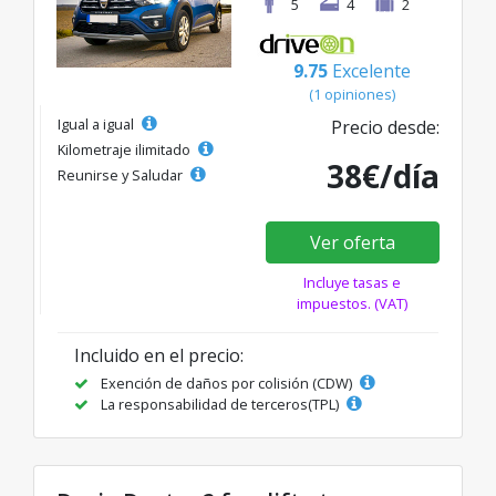
5
4
2
9.75
Excelente
(1 opiniones)
Igual a igual
Precio desde:
Kilometraje ilimitado
38€/día
Reunirse y Saludar
Ver oferta
Incluye tasas e
impuestos. (VAT)
Incluido en el precio:
Exención de daños por colisión (CDW)
La responsabilidad de terceros(TPL)