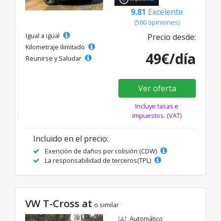
9.81
Excelente
(560 opiniones)
Igual a igual
Precio desde:
Kilometraje ilimitado
49€/día
Reunirse y Saludar
Ver oferta
Incluye tasas e
impuestos. (VAT)
Incluido en el precio:
Exención de daños por colisión (CDW)
La responsabilidad de terceros(TPL)
VW T-Cross at
o similar
Automático