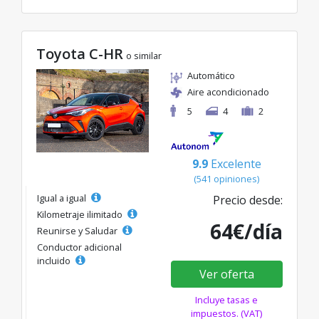
Toyota C-HR
o similar
Automático
Aire acondicionado
5
4
2
9.9
Excelente
(541 opiniones)
Igual a igual
Precio desde:
Kilometraje ilimitado
64€/día
Reunirse y Saludar
Conductor adicional
incluido
Ver oferta
Incluye tasas e
impuestos. (VAT)