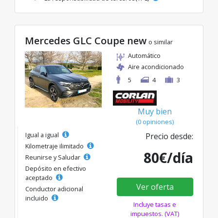
Mercedes GLC Coupe new
o similar
Automático
Aire acondicionado
5
4
3
Muy bien
(0 opiniones)
Igual a igual
Precio desde:
Kilometraje ilimitado
80€/día
Reunirse y Saludar
Depósito en efectivo
aceptado
Ver oferta
Conductor adicional
incluido
Incluye tasas e
impuestos. (VAT)