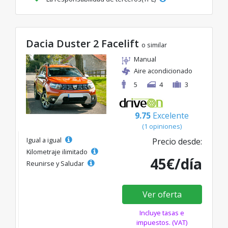
Dacia Duster 2 Facelift
o similar
Manual
Aire acondicionado
5
4
3
9.75
Excelente
(1 opiniones)
Igual a igual
Precio desde:
Kilometraje ilimitado
45€/día
Reunirse y Saludar
Ver oferta
Incluye tasas e
impuestos. (VAT)