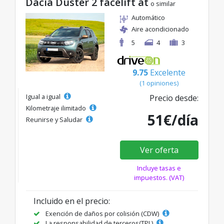
Dacia Duster 2 facelift at
o similar
Automático
Aire acondicionado
5
4
3
9.75
Excelente
(1 opiniones)
Igual a igual
Precio desde:
Kilometraje ilimitado
51€/día
Reunirse y Saludar
Ver oferta
Incluye tasas e
impuestos. (VAT)
Incluido en el precio:
Exención de daños por colisión (CDW)
La responsabilidad de terceros(TPL)