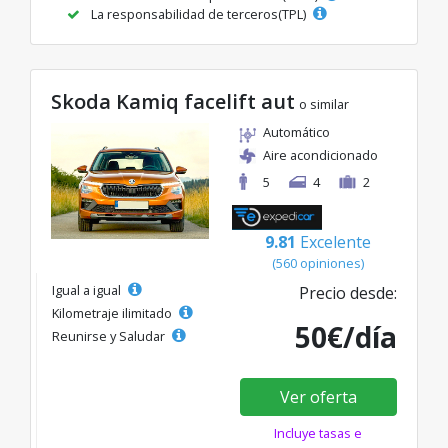
La responsabilidad de terceros(TPL)
Skoda Kamiq facelift aut
o similar
Automático
Aire acondicionado
5
4
2
9.81
Excelente
(560 opiniones)
Igual a igual
Precio desde:
Kilometraje ilimitado
50€/día
Reunirse y Saludar
Ver oferta
Incluye tasas e