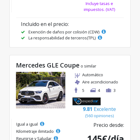
Incluye tasas e
impuestos. (VAT)
Incluido en el precio:
Exención de daños por colisión (CDW)
La responsabilidad de terceros(TPL)
Mercedes GLE Coupe
o similar
Automático
Aire acondicionado
5
4
3
9.81
Excelente
(560 opiniones)
Igual a igual
Precio desde:
Kilometraje ilimitado
145€/día
Reunirse y Saludar