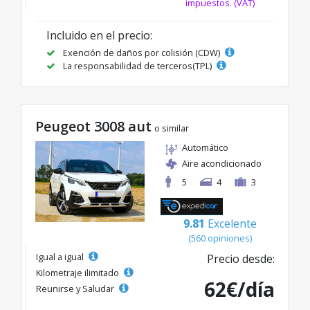
impuestos. (VAT)
Incluido en el precio:
Exención de daños por colisión (CDW)
La responsabilidad de terceros(TPL)
Peugeot 3008 aut
o similar
Automático
Aire acondicionado
5
4
3
9.81
Excelente
(560 opiniones)
Igual a igual
Precio desde:
Kilometraje ilimitado
62€/día
Reunirse y Saludar