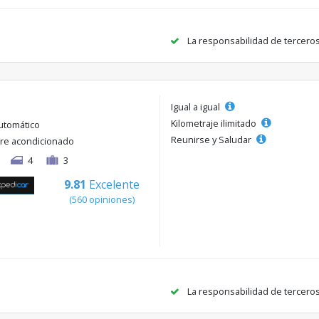
La responsabilidad de tercero
Igual a igual
Kilometraje ilimitado
utomático
Reunirse y Saludar
ire acondicionado
4
3
9.81
Excelente
(560 opiniones)
La responsabilidad de tercero