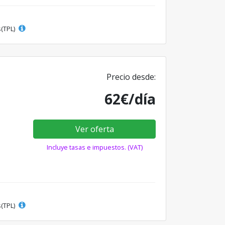
s(TPL)
Precio desde:
62€/día
Ver oferta
Incluye tasas e impuestos. (VAT)
s(TPL)