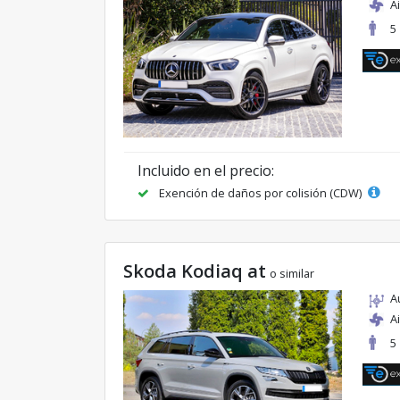
A
5
Incluido en el precio:
Exención de daños por colisión (CDW)
Skoda Kodiaq at
o similar
A
A
5