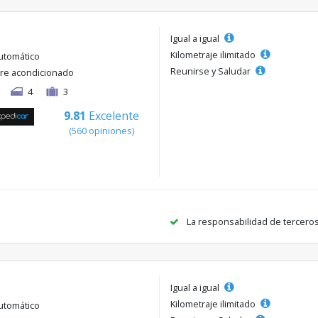
Igual a igual
Kilometraje ilimitado
utomático
Reunirse y Saludar
ire acondicionado
4
3
9.81
Excelente
(560 opiniones)
La responsabilidad de tercero
Igual a igual
Kilometraje ilimitado
utomático