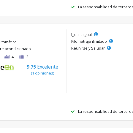
La responsabilidad de tercero
Igual a igual
Kilometraje ilimitado
utomático
Reunirse y Saludar
ire acondicionado
4
3
9.75
Excelente
(1 opiniones)
La responsabilidad de tercero