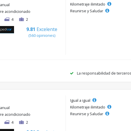
Kilometraje ilimitado
anual
Reunirse y Saludar
ire acondicionado
4
2
9.81
Excelente
(560 opiniones)
La responsabilidad de tercero
Igual a igual
Kilometraje ilimitado
anual
Reunirse y Saludar
ire acondicionado
4
2