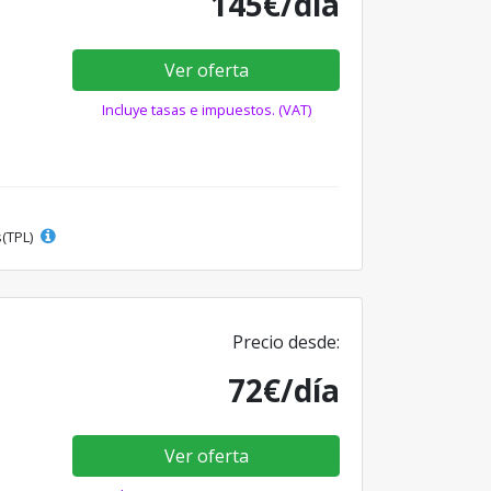
145€/día
Ver oferta
Incluye tasas e impuestos. (VAT)
s(TPL)
Precio desde:
72€/día
Ver oferta