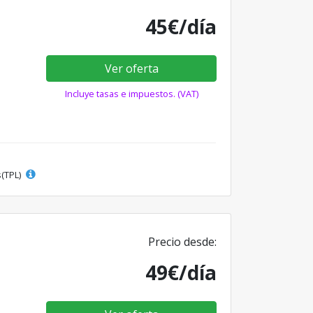
45€/día
Ver oferta
Incluye tasas e impuestos. (VAT)
s(TPL)
Precio desde:
49€/día