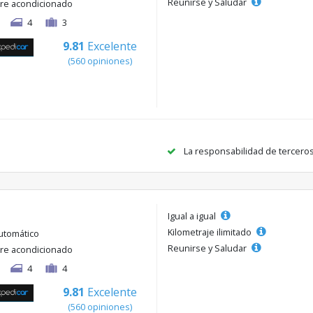
Reunirse y Saludar
ire acondicionado
4
3
9.81
Excelente
(560 opiniones)
La responsabilidad de tercero
Igual a igual
Kilometraje ilimitado
utomático
Reunirse y Saludar
ire acondicionado
4
4
9.81
Excelente
(560 opiniones)