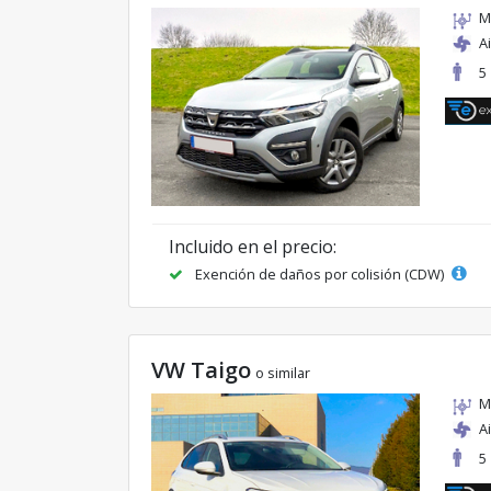
M
A
5
Incluido en el precio:
Exención de daños por colisión (CDW)
VW Taigo
o similar
M
A
5