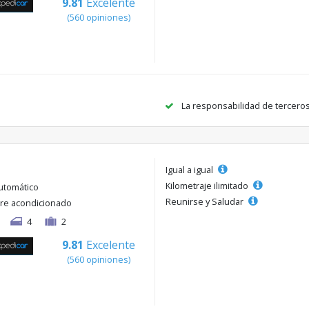
9.81
Excelente
(560 opiniones)
La responsabilidad de tercero
Igual a igual
Kilometraje ilimitado
utomático
Reunirse y Saludar
ire acondicionado
4
2
9.81
Excelente
(560 opiniones)