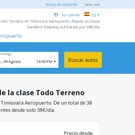
estoy de acuerdo
Saber más
Su cuenta
ES
Todo Terreno en Timisoara Aeropuerto. Alquila un Dacia
Sandero Stepway aut barato por 38€/día
aeropuerto
 entrega
Buscar autos
.,
09
Agosto
14:00 PM
de la clase Todo Terreno
n Timisoara Aeropuerto. De un total de 38
entes desde solo 38€/día.
Precio desde: