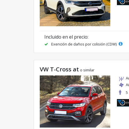
Incluido en el precio:
Exención de daños por colisión (CDW)
VW T-Cross at
o similar
A
A
5