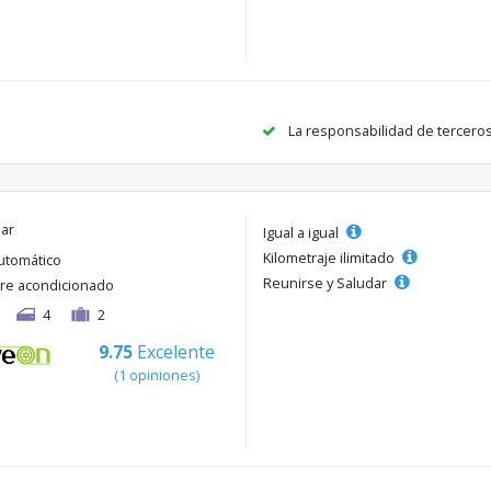
La responsabilidad de tercero
lar
Igual a igual
Kilometraje ilimitado
utomático
Reunirse y Saludar
ire acondicionado
4
2
9.75
Excelente
(1 opiniones)