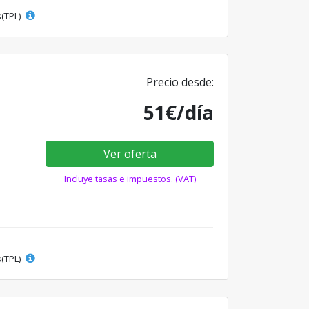
s(TPL)
Precio desde:
51€/día
Ver oferta
Incluye tasas e impuestos. (VAT)
s(TPL)