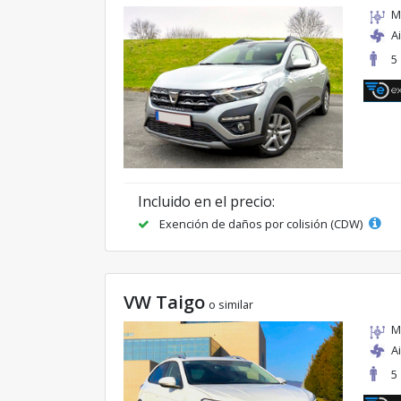
M
A
5
Incluido en el precio:
Exención de daños por colisión (CDW)
VW Taigo
o similar
M
A
5