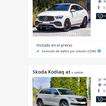
A
5
Incluido en el precio:
Exención de daños por colisión (CDW)
Skoda Kodiaq at
o similar
A
A
5