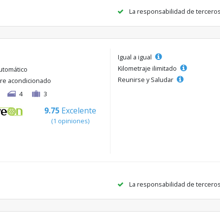
La responsabilidad de tercero
Igual a igual
Kilometraje ilimitado
utomático
Reunirse y Saludar
ire acondicionado
4
3
9.75
Excelente
(1 opiniones)
La responsabilidad de tercero