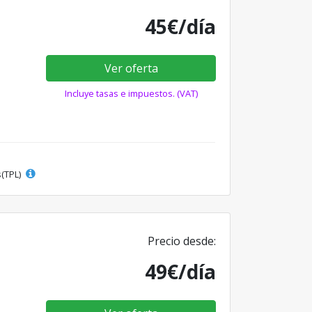
45€/día
Ver oferta
Incluye tasas e impuestos. (VAT)
s(TPL)
Precio desde:
49€/día