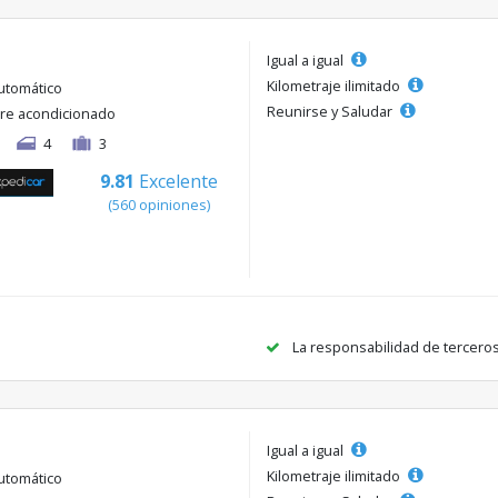
Igual a igual
Kilometraje ilimitado
utomático
Reunirse y Saludar
ire acondicionado
4
3
9.81
Excelente
(560 opiniones)
La responsabilidad de tercero
Igual a igual
Kilometraje ilimitado
utomático