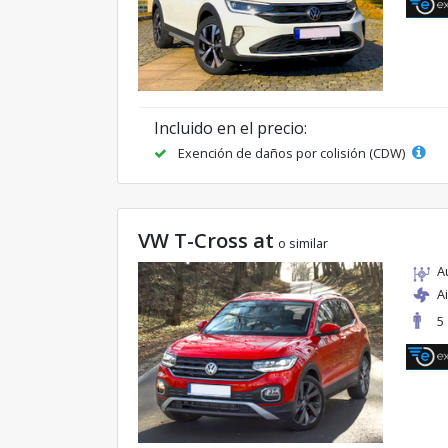
Incluido en el precio:
Exención de daños por colisión (CDW)
VW T-Cross at
o similar
A
A
5