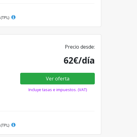
s(TPL)
Precio desde:
62€/día
Ver oferta
Incluye tasas e impuestos. (VAT)
s(TPL)