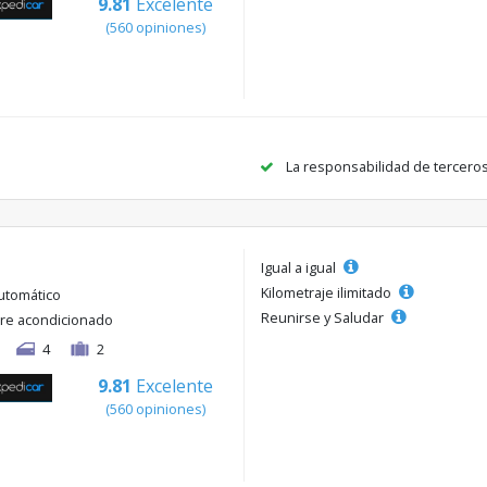
9.81
Excelente
(560 opiniones)
La responsabilidad de tercero
Igual a igual
Kilometraje ilimitado
utomático
Reunirse y Saludar
ire acondicionado
4
2
9.81
Excelente
(560 opiniones)