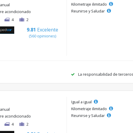
Kilometraje ilimitado
anual
Reunirse y Saludar
ire acondicionado
4
2
9.81
Excelente
(560 opiniones)
La responsabilidad de tercero
Igual a igual
Kilometraje ilimitado
anual
Reunirse y Saludar
ire acondicionado
4
2