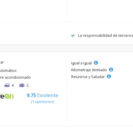
La responsabilidad de tercero
lar
Igual a igual
Kilometraje ilimitado
utomático
Reunirse y Saludar
ire acondicionado
4
2
9.75
Excelente
(1 opiniones)