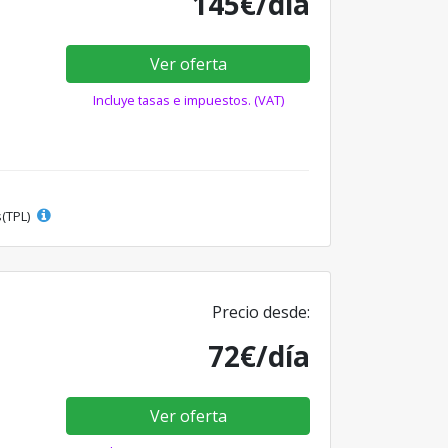
145€/día
Ver oferta
Incluye tasas e impuestos. (VAT)
s(TPL)
Precio desde:
72€/día
Ver oferta