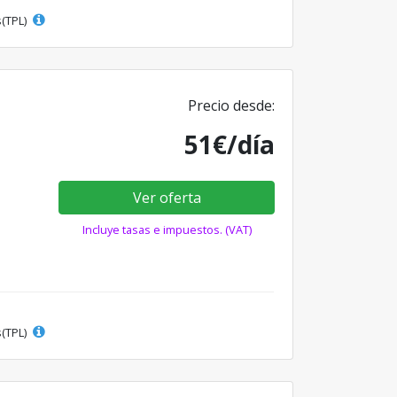
s(TPL)
Precio desde:
51€/día
Ver oferta
Incluye tasas e impuestos. (VAT)
s(TPL)