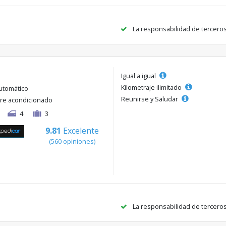
La responsabilidad de tercero
Igual a igual
Kilometraje ilimitado
utomático
Reunirse y Saludar
ire acondicionado
4
3
9.81
Excelente
(560 opiniones)
La responsabilidad de tercero