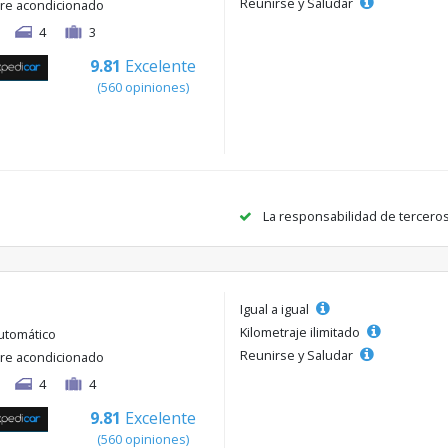
Reunirse y Saludar
ire acondicionado
4
3
9.81
Excelente
(560 opiniones)
La responsabilidad de tercero
Igual a igual
Kilometraje ilimitado
utomático
Reunirse y Saludar
ire acondicionado
4
4
9.81
Excelente
(560 opiniones)