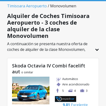
Timisoara Aeropuerto
/ Monovolumen
Alquiler de Coches Timisoara
Aeropuerto - 3 coches de
alquiler de la clase
Monovolumen
A continuación se presenta nuestra oferta de
coches de alquiler de la clase Monovolumen,
disponible en Timisoara Aeropuerto. De un total
de 3 vehículos en esta ubicación, puedes elegir
Skoda Octavia IV Combi facelift
el modelo ideal de la categoría seleccionada, con
aut
tarifas excelentes desde solo 40€/día.
o similar
Automático
Aire acondicionado
5
4
3
9.81
Excelente