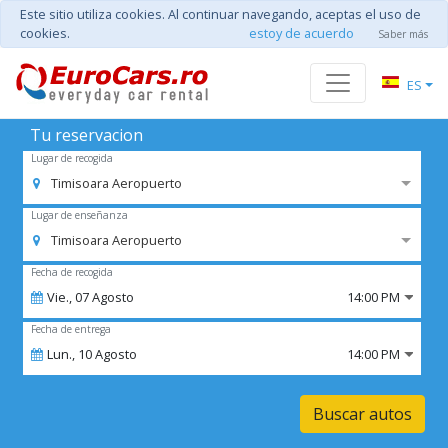
Este sitio utiliza cookies. Al continuar navegando, aceptas el uso de
cookies.
estoy de acuerdo
Saber más
ES
Tu reservacion
Lugar de recogida
Timisoara Aeropuerto
Lugar de enseñanza
Timisoara Aeropuerto
Fecha de recogida
Vie.,
07
Agosto
14:00 PM
Fecha de entrega
Lun.,
10
Agosto
14:00 PM
Buscar autos