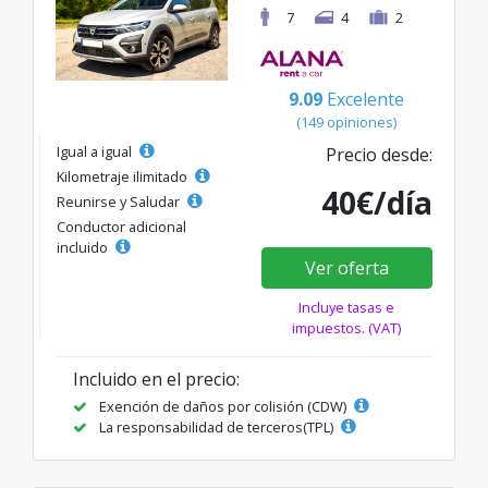
7
4
2
9.09
Excelente
(149 opiniones)
Igual a igual
Precio desde:
Kilometraje ilimitado
40€/día
Reunirse y Saludar
Conductor adicional
incluido
Ver oferta
Incluye tasas e
impuestos. (VAT)
Incluido en el precio:
Exención de daños por colisión (CDW)
La responsabilidad de terceros(TPL)