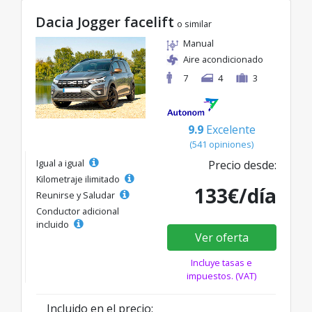
Dacia Jogger facelift
o similar
Manual
Aire acondicionado
7
4
3
9.9
Excelente
(541 opiniones)
Igual a igual
Precio desde:
Kilometraje ilimitado
133€/día
Reunirse y Saludar
Conductor adicional
incluido
Ver oferta
Incluye tasas e
impuestos. (VAT)
Incluido en el precio: