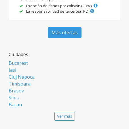
Exención de daños por colisión (CDW)
La responsabilidad de terceros(TPL)
Más ofertas
Ciudades
Bucarest
Iasi
Cluj Napoca
Timisoara
Brasov
Sibiu
Bacau
Oradea
Ver más
Arad
Piatra Neamt