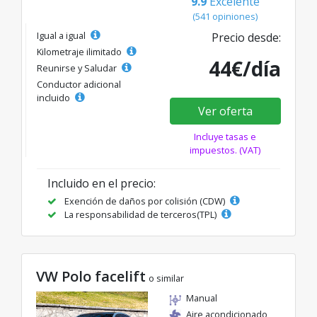
9.9
Excelente
(541 opiniones)
Igual a igual
Precio desde:
Kilometraje ilimitado
44€/día
Reunirse y Saludar
Conductor adicional
incluido
Ver oferta
Incluye tasas e
impuestos. (VAT)
Incluido en el precio:
Exención de daños por colisión (CDW)
La responsabilidad de terceros(TPL)
VW Polo facelift
o similar
Manual
Aire acondicionado