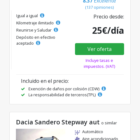
8.37
Excelente
(137 opiniones)
Igual a igual
Precio desde:
Kilometraje ilimitado
25€/día
Reunirse y Saludar
Depósito en efectivo
aceptado
Ver oferta
Incluye tasas e
impuestos. (VAT)
Incluido en el precio:
Exención de daños por colisión (CDW)
La responsabilidad de terceros(TPL)
Dacia Sandero Stepway aut
o similar
Automático
Aire acondicionado