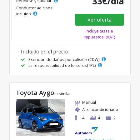
33€/día
Reunirse y Saludar
Conductor adicional
incluido
Ver oferta
Incluye tasas e
impuestos. (VAT)
Incluido en el precio:
Exención de daños por colisión (CDW)
La responsabilidad de terceros(TPL)
Toyota Aygo
o similar
Manual
Aire acondicionado
4
4
2