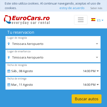
Este sitio utiliza cookies. Al continuar navegando, aceptas el uso de
cookies.
estoy de acuerdo
Saber más
ES
Tu reservacion
Lugar de recogida
Timisoara Aeropuerto
Lugar de enseñanza
Timisoara Aeropuerto
Fecha de recogida
Sáb.,
08
Agosto
14:00 PM
Fecha de entrega
Mar.,
11
Agosto
14:00 PM
Buscar autos