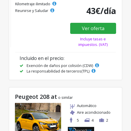
Kilometraje ilimitado
43€/día
Reunirse y Saludar
Ver oferta
Incluye tasas e
impuestos. (VAT)
Incluido en el precio:
Exención de daños por colisión (CDW)
La responsabilidad de terceros(TPL)
Peugeot 208 at
o similar
Automático
Aire acondicionado
5
4
2