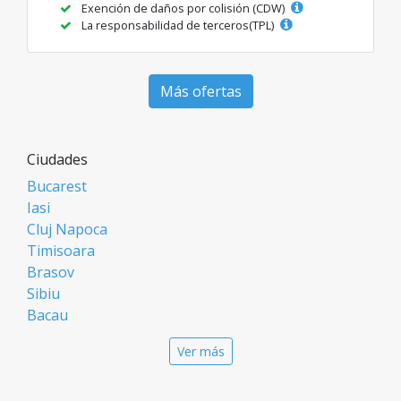
Exención de daños por colisión (CDW)
La responsabilidad de terceros(TPL)
Más ofertas
Ciudades
Bucarest
Iasi
Cluj Napoca
Timisoara
Brasov
Sibiu
Bacau
Oradea
Ver más
Arad
Piatra Neamt