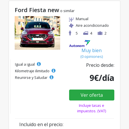
Ford Fiesta new
o similar
Manual
Aire acondicionado
5
4
2
Muy bien
(0 opiniones)
Igual a igual
Precio desde:
Kilometraje ilimitado
9€/día
Reunirse y Saludar
Ver oferta
Incluye tasas e
impuestos. (VAT)
Incluido en el precio: