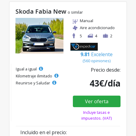
Skoda Fabia New
o similar
Manual
Aire acondicionado
5
4
2
9.81
Excelente
(560 opiniones)
Igual a igual
Precio desde:
Kilometraje ilimitado
43€/día
Reunirse y Saludar
Ver oferta
Incluye tasas e
impuestos. (VAT)
Incluido en el precio: