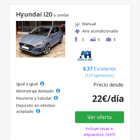
Hyundai i20
o similar
Manual
Aire acondicionado
5
5
3
8.37
Excelente
(137 opiniones)
Igual a igual
Precio desde:
Kilometraje ilimitado
22€/día
Reunirse y Saludar
Depósito en efectivo
aceptado
Ver oferta
Incluye tasas e
impuestos. (VAT)