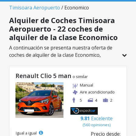
Timisoara Aeropuerto
/ Economico
Alquiler de Coches Timisoara
Aeropuerto - 22 coches de
alquiler de la clase Economico
A continuación se presenta nuestra oferta de
coches de alquiler de la clase Economico,
disponible en Timisoara Aeropuerto. De un total
de 22 vehículos en esta ubicación, puedes elegir
Renault Clio 5 man
el modelo ideal de la categoría seleccionada, con
o similar
tarifas excelentes desde solo 8€/día.
Manual
Aire acondicionado
5
4
2
9.81
Excelente
(560 opiniones)
Igual a igual
Precio desde: