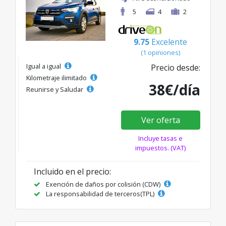
5
4
2
9.75
Excelente
(1 opiniones)
Igual a igual
Precio desde:
Kilometraje ilimitado
38€/día
Reunirse y Saludar
Ver oferta
Incluye tasas e
impuestos. (VAT)
Incluido en el precio:
Exención de daños por colisión (CDW)
La responsabilidad de terceros(TPL)