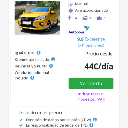
Manual
Aire acondicionado
4
4
1
9.9
Excelente
(541 opiniones)
Igual a igual
Precio desde:
Kilometraje ilimitado
44€/día
Reunirse y Saludar
Conductor adicional
incluido
Ver oferta
Incluye tasas e
impuestos. (VAT)
Incluido en el precio:
Exención de daños por colisión (CDW)
La responsabilidad de terceros(TPL)