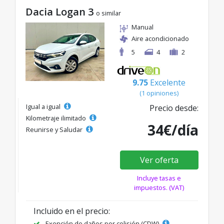
Dacia Logan 3
o similar
Manual
Aire acondicionado
5
4
2
9.75
Excelente
(1 opiniones)
Igual a igual
Precio desde:
Kilometraje ilimitado
34€/día
Reunirse y Saludar
Ver oferta
Incluye tasas e
impuestos. (VAT)
Incluido en el precio:
Exención de daños por colisión (CDW)