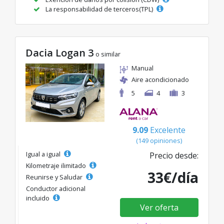
La responsabilidad de terceros(TPL)
Dacia Logan 3
o similar
Manual
Aire acondicionado
5
4
3
9.09
Excelente
(149 opiniones)
Igual a igual
Precio desde:
Kilometraje ilimitado
33€/día
Reunirse y Saludar
Conductor adicional
incluido
Ver oferta