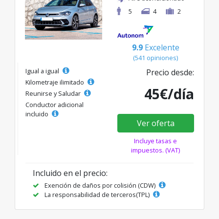
5
4
2
9.9
Excelente
(541 opiniones)
Igual a igual
Precio desde:
Kilometraje ilimitado
45€/día
Reunirse y Saludar
Conductor adicional
incluido
Ver oferta
Incluye tasas e
impuestos. (VAT)
Incluido en el precio:
Exención de daños por colisión (CDW)
La responsabilidad de terceros(TPL)