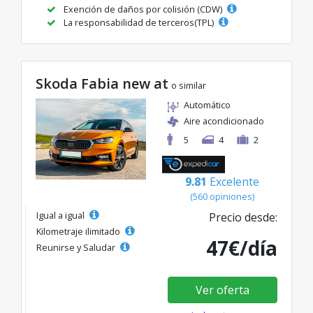
Exención de daños por colisión (CDW)
La responsabilidad de terceros(TPL)
Skoda Fabia new at
o similar
Automático
Aire acondicionado
5
4
2
9.81
Excelente
(560 opiniones)
Igual a igual
Precio desde:
Kilometraje ilimitado
47€/día
Reunirse y Saludar
Ver oferta