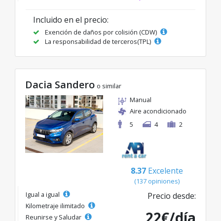
Incluido en el precio:
Exención de daños por colisión (CDW)
La responsabilidad de terceros(TPL)
Dacia Sandero
o similar
Manual
Aire acondicionado
5
4
2
8.37
Excelente
(137 opiniones)
Igual a igual
Precio desde:
Kilometraje ilimitado
22€/día
Reunirse y Saludar