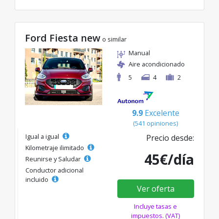
Ford Fiesta new
o similar
Manual
Aire acondicionado
5
4
2
9.9
Excelente
(541 opiniones)
Igual a igual
Precio desde:
Kilometraje ilimitado
45€/día
Reunirse y Saludar
Conductor adicional
incluido
Ver oferta
Incluye tasas e
impuestos. (VAT)