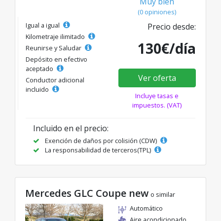
Muy bien
(0 opiniones)
Igual a igual
Precio desde:
Kilometraje ilimitado
130€/día
Reunirse y Saludar
Depósito en efectivo
aceptado
Ver oferta
Conductor adicional
incluido
Incluye tasas e
impuestos. (VAT)
Incluido en el precio:
Exención de daños por colisión (CDW)
La responsabilidad de terceros(TPL)
Mercedes GLC Coupe new
o similar
Automático
Aire acondicionado