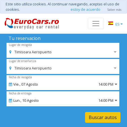
Este sitio utiliza cookies. Al continuar navegando, aceptas el uso de
cookies.
estoy de acuerdo
Saber más
ES
Tu reservacion
Lugar de recogida
Timisoara Aeropuerto
Lugar de enseñanza
Timisoara Aeropuerto
Fecha de recogida
Vie.,
07
Agosto
14:00 PM
Fecha de entrega
Lun.,
10
Agosto
14:00 PM
Buscar autos