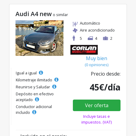
Audi A4 new
o similar
Automático
Aire acondicionado
5
4
2
Muy bien
(0 opiniones)
Igual a igual
Precio desde:
Kilometraje ilimitado
45€/día
Reunirse y Saludar
Depósito en efectivo
aceptado
Ver oferta
Conductor adicional
incluido
Incluye tasas e
impuestos. (VAT)