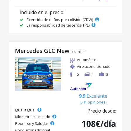
Incluido en el precio:
Exención de daños por colisión (CDW)
La responsabilidad de terceros(TPL)
Mercedes GLC New
o similar
Automático
Aire acondicionado
5
4
3
9.9
Excelente
(541 opiniones)
Igual a igual
Precio desde:
Kilometraje ilimitado
108€/día
Reunirse y Saludar
Conductor adicional