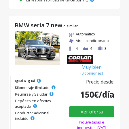
BMW seria 7 new
o similar
Automático
Aire acondicionado
4
4
3
Muy bien
(0 opiniones)
Igual a igual
Precio desde:
Kilometraje ilimitado
150€/día
Reunirse y Saludar
Depósito en efectivo
aceptado
Ver oferta
Conductor adicional
incluido
Incluye tasas e
impuestos. (VAT)