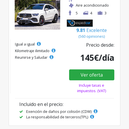
Aire acondicionado
5
4
3
9.81
Excelente
(560 opiniones)
Igual a igual
Precio desde:
Kilometraje ilimitado
145€/día
Reunirse y Saludar
Ver oferta
Incluye tasas e
impuestos. (VAT)
Incluido en el precio:
Exención de daños por colisión (CDW)
La responsabilidad de terceros(TPL)