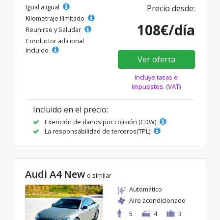
Igual a igual
Precio desde:
Kilometraje ilimitado
108€/día
Reunirse y Saludar
Conductor adicional
incluido
Ver oferta
Incluye tasas e
impuestos. (VAT)
Incluido en el precio:
Exención de daños por colisión (CDW)
La responsabilidad de terceros(TPL)
Audi A4 New
o similar
Automático
Aire acondicionado
5
4
3