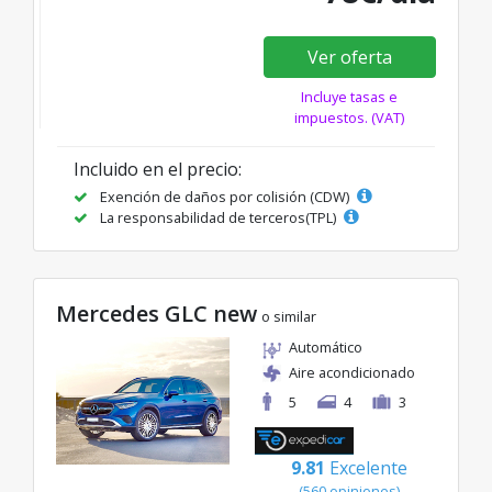
Ver oferta
Incluye tasas e
impuestos. (VAT)
Incluido en el precio:
Exención de daños por colisión (CDW)
La responsabilidad de terceros(TPL)
Mercedes GLC new
o similar
Automático
Aire acondicionado
5
4
3
9.81
Excelente
(560 opiniones)