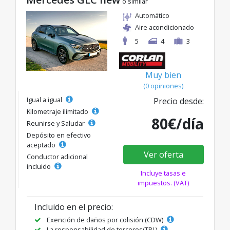
o similar
Automático
Aire acondicionado
5
4
3
Muy bien
(0 opiniones)
Igual a igual
Precio desde:
Kilometraje ilimitado
80€/día
Reunirse y Saludar
Depósito en efectivo
aceptado
Ver oferta
Conductor adicional
incluido
Incluye tasas e
impuestos. (VAT)
Incluido en el precio:
Exención de daños por colisión (CDW)
La responsabilidad de terceros(TPL)