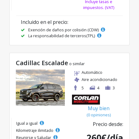
Incluye tasas e
impuestos. (VAT)
Incluido en el precio:
Exención de daños por colisión (CDW)
La responsabilidad de terceros(TPL)
Cadillac Escalade
o similar
Automático
Aire acondicionado
5
4
3
Muy bien
(0 opiniones)
Igual a igual
Precio desde:
Kilometraje ilimitado
260€/día
Reunirse y Saludar