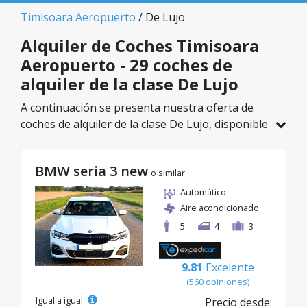
Timisoara Aeropuerto
/ De Lujo
Alquiler de Coches Timisoara
Aeropuerto - 29 coches de
alquiler de la clase De Lujo
A continuación se presenta nuestra oferta de
coches de alquiler de la clase De Lujo, disponible
en Timisoara Aeropuerto. De un total de 29
vehículos en esta ubicación, puedes elegir el
BMW seria 3 new
modelo ideal de la categoría seleccionada, con
o similar
tarifas excelentes desde solo 45€/día.
Automático
Aire acondicionado
5
4
3
9.81
Excelente
(560 opiniones)
Igual a igual
Precio desde: