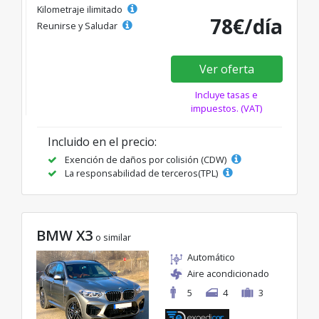
Kilometraje ilimitado
78€/día
Reunirse y Saludar
Ver oferta
Incluye tasas e
impuestos. (VAT)
Incluido en el precio:
Exención de daños por colisión (CDW)
La responsabilidad de terceros(TPL)
BMW X3
o similar
Automático
Aire acondicionado
5
4
3