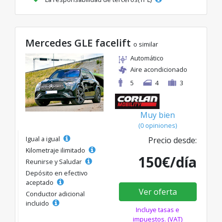
Mercedes GLE facelift
o similar
Automático
Aire acondicionado
5
4
3
Muy bien
(0 opiniones)
Igual a igual
Precio desde:
Kilometraje ilimitado
150€/día
Reunirse y Saludar
Depósito en efectivo
aceptado
Ver oferta
Conductor adicional
incluido
Incluye tasas e
impuestos. (VAT)