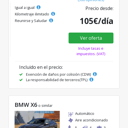
Igual a igual
Precio desde:
Kilometraje ilimitado
105€/día
Reunirse y Saludar
Ver oferta
Incluye tasas e
impuestos. (VAT)
Incluido en el precio:
Exención de daños por colisión (CDW)
La responsabilidad de terceros(TPL)
BMW X6
o similar
Automático
Aire acondicionado
5
4
3