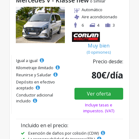
Mercedes V - Klasse new
o similar
Automático
Aire acondicionado
6
4
3
Muy bien
(0 opiniones)
Igual a igual
Precio desde:
Kilometraje ilimitado
80€/día
Reunirse y Saludar
Depósito en efectivo
aceptado
Ver oferta
Conductor adicional
incluido
Incluye tasas e
impuestos. (VAT)
Incluido en el precio:
Exención de daños por colisión (CDW)
La responsabilidad de terceros(TPL)