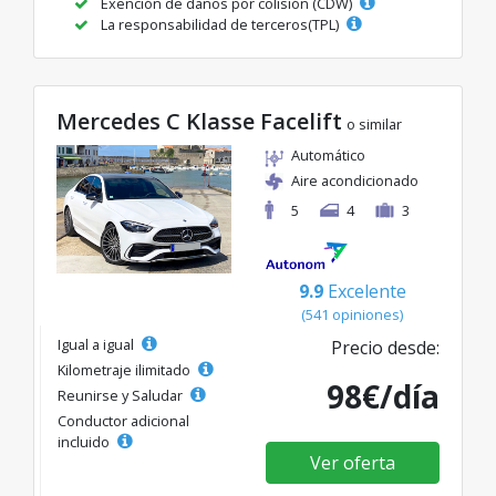
Exención de daños por colisión (CDW)
La responsabilidad de terceros(TPL)
Mercedes C Klasse Facelift
o similar
Automático
Aire acondicionado
5
4
3
9.9
Excelente
(541 opiniones)
Igual a igual
Precio desde:
Kilometraje ilimitado
98€/día
Reunirse y Saludar
Conductor adicional
incluido
Ver oferta