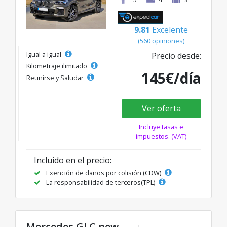
9.81
Excelente
(560 opiniones)
Igual a igual
Precio desde:
Kilometraje ilimitado
145€/día
Reunirse y Saludar
Ver oferta
Incluye tasas e
impuestos. (VAT)
Incluido en el precio:
Exención de daños por colisión (CDW)
La responsabilidad de terceros(TPL)
Mercedes GLC new