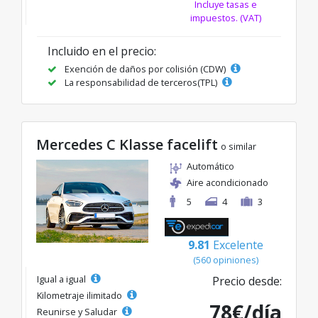
Incluye tasas e
impuestos. (VAT)
Incluido en el precio:
Exención de daños por colisión (CDW)
La responsabilidad de terceros(TPL)
Mercedes C Klasse facelift
o similar
Automático
Aire acondicionado
5
4
3
9.81
Excelente
(560 opiniones)
Igual a igual
Precio desde:
Kilometraje ilimitado
78€/día
Reunirse y Saludar