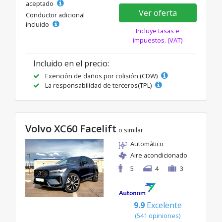
aceptado
Ver oferta
Conductor adicional
incluido
Incluye tasas e
impuestos. (VAT)
Incluido en el precio:
Exención de daños por colisión (CDW)
La responsabilidad de terceros(TPL)
Volvo XC60 Facelift
o similar
Automático
Aire acondicionado
5
4
3
9.9
Excelente
(541 opiniones)