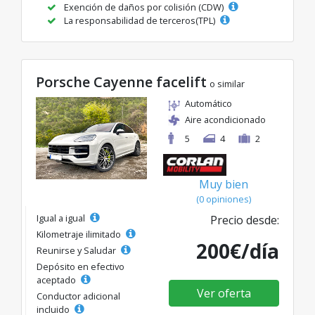
Exención de daños por colisión (CDW)
La responsabilidad de terceros(TPL)
Porsche Cayenne facelift
o similar
Automático
Aire acondicionado
5
4
2
Muy bien
(0 opiniones)
Igual a igual
Precio desde:
Kilometraje ilimitado
200€/día
Reunirse y Saludar
Depósito en efectivo
aceptado
Ver oferta
Conductor adicional
incluido