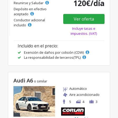
120€/día
Reunirse y Saludar
Depósito en efectivo
aceptado
Ver oferta
Conductor adicional
incluido
Incluye tasas e
impuestos. (VAT)
Incluido en el precio:
Exención de daños por colisión (CDW)
La responsabilidad de terceros(TPL)
Audi A6
o similar
Automático
Aire acondicionado
5
4
3