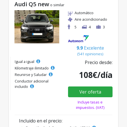
Audi Q5 new
o similar
Automático
Aire acondicionado
5
4
3
9.9
Excelente
(541 opiniones)
Igual a igual
Precio desde:
Kilometraje ilimitado
108€/día
Reunirse y Saludar
Conductor adicional
incluido
Ver oferta
Incluye tasas e
impuestos. (VAT)
Incluido en el precio: