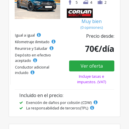
5
4
2
Muy bien
(0 opiniones)
Igual a igual
Precio desde:
Kilometraje ilimitado
70€/día
Reunirse y Saludar
Depósito en efectivo
aceptado
Ver oferta
Conductor adicional
incluido
Incluye tasas e
impuestos. (VAT)
Incluido en el precio:
Exención de daños por colisión (CDW)
La responsabilidad de terceros(TPL)