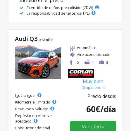
Incluido en el precio:
Exención de daños por colisión (CDW)
La responsabilidad de terceros(TPL)
Audi Q3
o similar
Automático
Aire acondicionado
5
4
3
Muy bien
(0 opiniones)
Igual a igual
Precio desde:
Kilometraje ilimitado
60€/día
Reunirse y Saludar
Depósito en efectivo
aceptado
Ver oferta
Conductor adicional