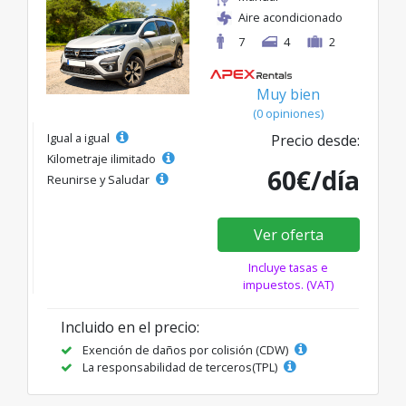
Aire acondicionado
7
4
2
Muy bien
(0 opiniones)
Igual a igual
Precio desde:
Kilometraje ilimitado
60€/día
Reunirse y Saludar
Ver oferta
Incluye tasas e
impuestos. (VAT)
Incluido en el precio:
Exención de daños por colisión (CDW)
La responsabilidad de terceros(TPL)