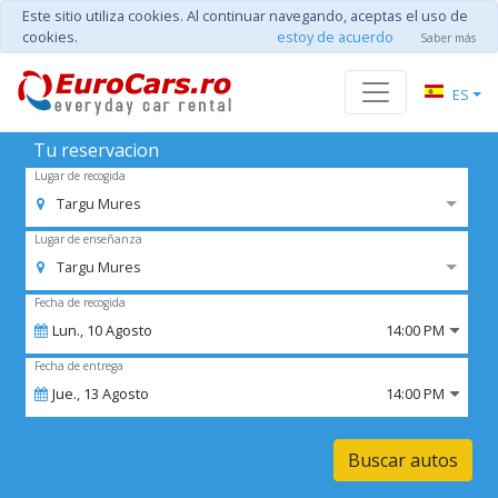
Este sitio utiliza cookies. Al continuar navegando, aceptas el uso de
cookies.
estoy de acuerdo
Saber más
ES
Tu reservacion
Lugar de recogida
Targu Mures
Lugar de enseñanza
Targu Mures
Fecha de recogida
Lun.,
10
Agosto
14:00 PM
Fecha de entrega
Jue.,
13
Agosto
14:00 PM
Buscar autos