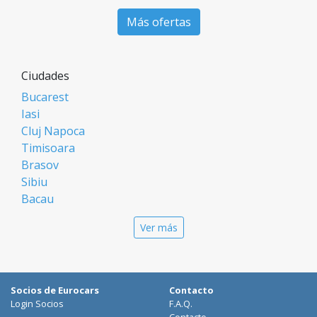
Más ofertas
Ciudades
Bucarest
Iasi
Cluj Napoca
Timisoara
Brasov
Sibiu
Bacau
Oradea
Ver más
Arad
Piatra Neamt
Constanta
Galati
Socios de Eurocars
Contacto
Suceava
Login Socios
F.A.Q.