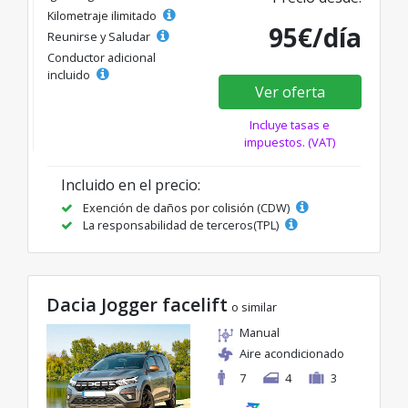
Kilometraje ilimitado
95€/día
Reunirse y Saludar
Conductor adicional
incluido
Ver oferta
Incluye tasas e
impuestos. (VAT)
Incluido en el precio:
Exención de daños por colisión (CDW)
La responsabilidad de terceros(TPL)
Dacia Jogger facelift
o similar
Manual
Aire acondicionado
7
4
3