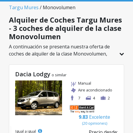
Targu Mures
/ Monovolumen
Alquiler de Coches Targu Mures
- 3 coches de alquiler de la clase
Monovolumen
A continuación se presenta nuestra oferta de
coches de alquiler de la clase Monovolumen,
disponible en Targu Mures. De un total de 3
vehículos en esta ubicación, puedes elegir el
Dacia Lodgy
modelo ideal de la categoría seleccionada, con
o similar
tarifas excelentes desde solo 50€/día.
Manual
Aire acondicionado
7
4
2
9.83
Excelente
(20 opiniones)
Igual a igual
Precio desde: