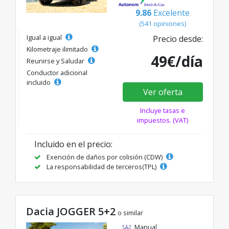
9.86
Excelente
(541 opiniones)
Igual a igual
Precio desde:
Kilometraje ilimitado
49€/día
Reunirse y Saludar
Conductor adicional
incluido
Ver oferta
Incluye tasas e
impuestos. (VAT)
Incluido en el precio:
Exención de daños por colisión (CDW)
La responsabilidad de terceros(TPL)
Dacia JOGGER 5+2
o similar
Manual