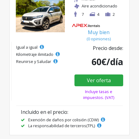
Aire acondicionado
7
4
2
Muy bien
(0 opiniones)
Igual a igual
Precio desde:
Kilometraje ilimitado
60€/día
Reunirse y Saludar
Ver oferta
Incluye tasas e
impuestos. (VAT)
Incluido en el precio:
Exención de daños por colisión (CDW)
La responsabilidad de terceros(TPL)