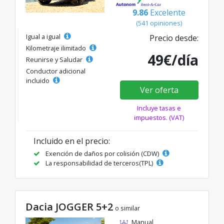
9.86
Excelente
(541 opiniones)
Igual a igual
Precio desde:
Kilometraje ilimitado
49€/día
Reunirse y Saludar
Conductor adicional
incluido
Ver oferta
Incluye tasas e
impuestos. (VAT)
Incluido en el precio:
Exención de daños por colisión (CDW)
La responsabilidad de terceros(TPL)
Dacia JOGGER 5+2
o similar
Manual