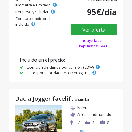
Kilometraje ilimitado
95€/día
Reunirse y Saludar
Conductor adicional
incluido
Ver oferta
Incluye tasas e
impuestos. (VAT)
Incluido en el precio:
Exención de daños por colisión (CDW)
La responsabilidad de terceros(TPL)
Dacia Jogger facelift
o similar
Manual
Aire acondicionado
7
4
3