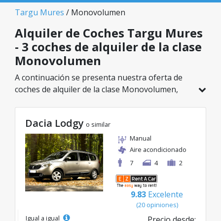
Targu Mures
/ Monovolumen
Alquiler de Coches Targu Mures
- 3 coches de alquiler de la clase
Monovolumen
A continuación se presenta nuestra oferta de
coches de alquiler de la clase Monovolumen,
disponible en Targu Mures. De un total de 3
vehículos en esta ubicación, puedes elegir el
Dacia Lodgy
modelo ideal de la categoría seleccionada, con
o similar
tarifas excelentes desde solo 50€/día.
Manual
Aire acondicionado
7
4
2
9.83
Excelente
(20 opiniones)
Igual a igual
Precio desde: