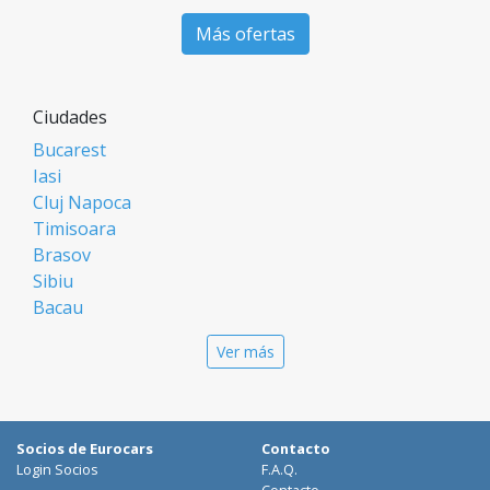
Más ofertas
Ciudades
Bucarest
Iasi
Cluj Napoca
Timisoara
Brasov
Sibiu
Bacau
Oradea
Ver más
Arad
Piatra Neamt
Constanta
Galati
Socios de Eurocars
Contacto
Suceava
Login Socios
F.A.Q.