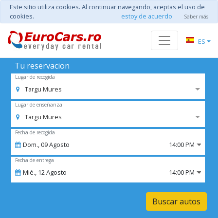
Este sitio utiliza cookies. Al continuar navegando, aceptas el uso de
cookies.
estoy de acuerdo
Saber más
ES
Tu reservacion
Lugar de recogida
Targu Mures
Lugar de enseñanza
Targu Mures
Fecha de recogida
Dom.,
09
Agosto
14:00 PM
Fecha de entrega
Mié.,
12
Agosto
14:00 PM
Buscar autos