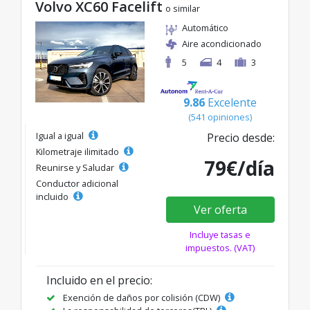
Volvo XC60 Facelift
o similar
Automático
Aire acondicionado
5
4
3
9.86
Excelente
(541 opiniones)
Igual a igual
Precio desde:
Kilometraje ilimitado
79€/día
Reunirse y Saludar
Conductor adicional
incluido
Ver oferta
Incluye tasas e
impuestos. (VAT)
Incluido en el precio:
Exención de daños por colisión (CDW)