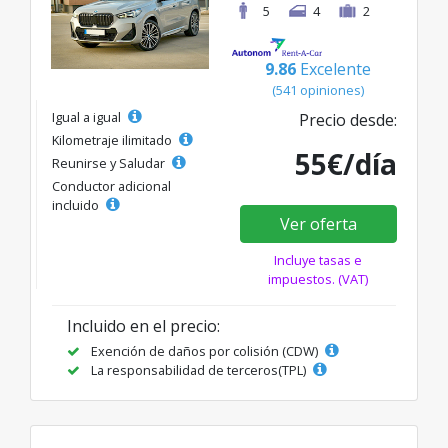
5
4
2
9.86
Excelente
(541 opiniones)
Igual a igual
Precio desde:
Kilometraje ilimitado
55€/día
Reunirse y Saludar
Conductor adicional
incluido
Ver oferta
Incluye tasas e
impuestos. (VAT)
Incluido en el precio:
Exención de daños por colisión (CDW)
La responsabilidad de terceros(TPL)