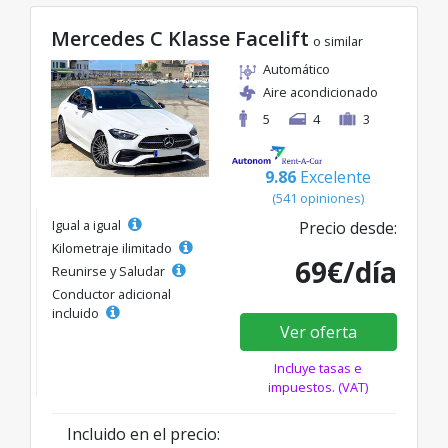
Mercedes C Klasse Facelift
o similar
Automático
Aire acondicionado
5
4
3
9.86
Excelente
(541 opiniones)
Igual a igual
Precio desde:
Kilometraje ilimitado
69€/día
Reunirse y Saludar
Conductor adicional
incluido
Ver oferta
Incluye tasas e
impuestos. (VAT)
Incluido en el precio: