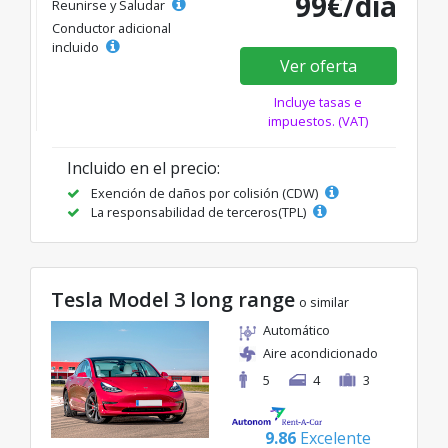
99€/día
Reunirse y Saludar
Conductor adicional
incluido
Ver oferta
Incluye tasas e
impuestos. (VAT)
Incluido en el precio:
Exención de daños por colisión (CDW)
La responsabilidad de terceros(TPL)
Tesla Model 3 long range
o similar
Automático
Aire acondicionado
5
4
3
9.86
Excelente