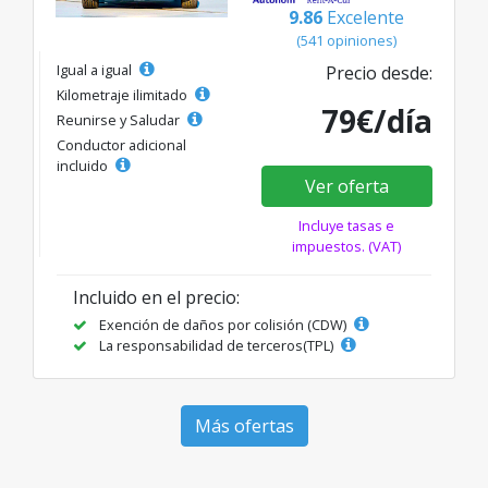
9.86
Excelente
(541 opiniones)
Igual a igual
Precio desde:
Kilometraje ilimitado
79€/día
Reunirse y Saludar
Conductor adicional
incluido
Ver oferta
Incluye tasas e
impuestos. (VAT)
Incluido en el precio:
Exención de daños por colisión (CDW)
La responsabilidad de terceros(TPL)
Más ofertas