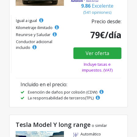
9.86
Excelente
(541 opiniones)
Igual a igual
Precio desde:
Kilometraje ilimitado
79€/día
Reunirse y Saludar
Conductor adicional
incluido
Ver oferta
Incluye tasas e
impuestos. (VAT)
Incluido en el precio:
Exención de daños por colisión (CDW)
La responsabilidad de terceros(TPL)
Tesla Model Y long range
o similar
Automático