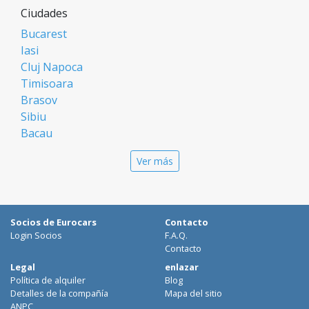
Ciudades
Bucarest
Iasi
Cluj Napoca
Timisoara
Brasov
Sibiu
Bacau
Oradea
Ver más
Arad
Piatra Neamt
Constanta
Galati
Socios de Eurocars
Contacto
Suceava
Login Socios
F.A.Q.
Targu Mures
Contacto
Focsani
Legal
enlazar
Política de alquiler
Blog
Targoviste
Detalles de la compañía
Mapa del sitio
Ploiesti
ANPC