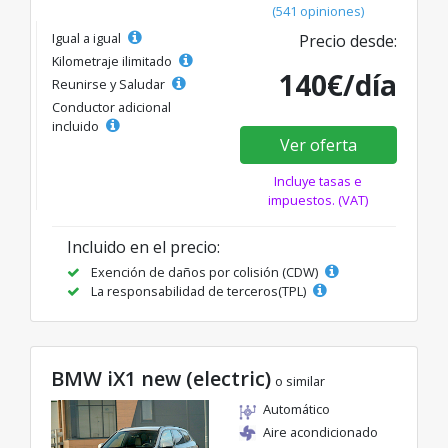
(541 opiniones)
Igual a igual
Precio desde:
Kilometraje ilimitado
140€/día
Reunirse y Saludar
Conductor adicional
incluido
Ver oferta
Incluye tasas e
impuestos. (VAT)
Incluido en el precio:
Exención de daños por colisión (CDW)
La responsabilidad de terceros(TPL)
BMW iX1 new (electric)
o similar
Automático
Aire acondicionado