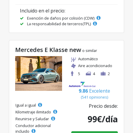
Incluido en el precio:
Exención de daños por colisión (CDW)
La responsabilidad de terceros(TPL)
Mercedes E Klasse new
o similar
Automático
Aire acondicionado
5
4
2
9.86
Excelente
(541 opiniones)
Igual a igual
Precio desde:
Kilometraje ilimitado
99€/día
Reunirse y Saludar
Conductor adicional
incluido