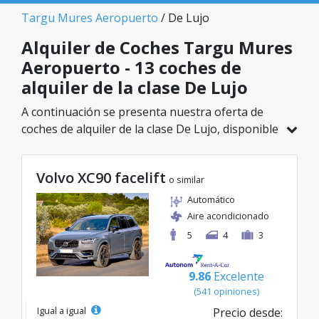
Targu Mures Aeropuerto
/ De Lujo
Alquiler de Coches Targu Mures
Aeropuerto - 13 coches de
alquiler de la clase De Lujo
A continuación se presenta nuestra oferta de
coches de alquiler de la clase De Lujo, disponible
en Targu Mures Aeropuerto. De un total de 13
vehículos en esta ubicación, puedes elegir el
Volvo XC90 facelift
modelo ideal de la categoría seleccionada, con
o similar
tarifas excelentes desde solo 55€/día.
Automático
Aire acondicionado
5
4
3
9.86
Excelente
(541 opiniones)
Igual a igual
Precio desde: