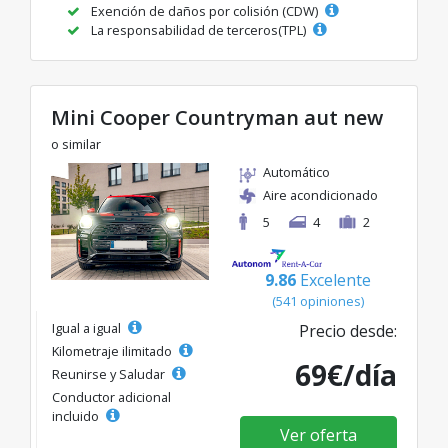
Exención de daños por colisión (CDW)
La responsabilidad de terceros(TPL)
Mini Cooper Countryman aut new
o similar
Automático
Aire acondicionado
5
4
2
9.86
Excelente
(541 opiniones)
Igual a igual
Precio desde:
Kilometraje ilimitado
69€/día
Reunirse y Saludar
Conductor adicional
incluido
Ver oferta