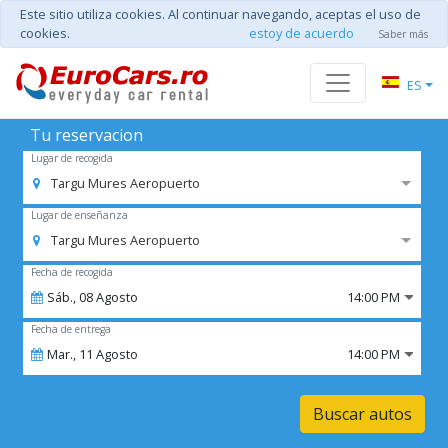
Este sitio utiliza cookies. Al continuar navegando, aceptas el uso de
cookies.
estoy de acuerdo
Saber más
ES
Tu reservacion
Lugar de recogida
Targu Mures Aeropuerto
Lugar de enseñanza
Targu Mures Aeropuerto
Fecha de recogida
Sáb.,
08
Agosto
14:00 PM
Fecha de entrega
Mar.,
11
Agosto
14:00 PM
Buscar autos