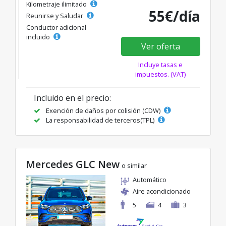
Kilometraje ilimitado
55€/día
Reunirse y Saludar
Conductor adicional
incluido
Ver oferta
Incluye tasas e
impuestos. (VAT)
Incluido en el precio:
Exención de daños por colisión (CDW)
La responsabilidad de terceros(TPL)
Mercedes GLC New
o similar
Automático
Aire acondicionado
5
4
3