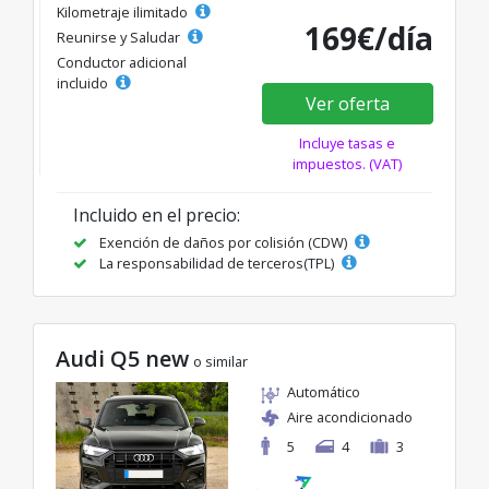
Kilometraje ilimitado
169€/día
Reunirse y Saludar
Conductor adicional
incluido
Ver oferta
Incluye tasas e
impuestos. (VAT)
Incluido en el precio:
Exención de daños por colisión (CDW)
La responsabilidad de terceros(TPL)
Audi Q5 new
o similar
Automático
Aire acondicionado
5
4
3