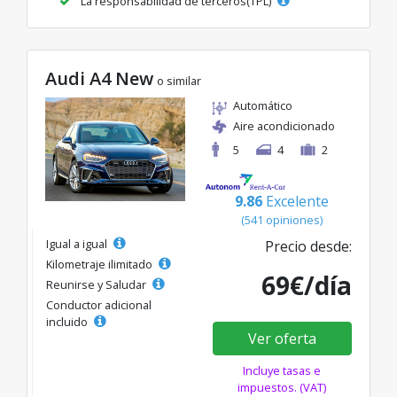
La responsabilidad de terceros(TPL)
Audi A4 New
o similar
Automático
Aire acondicionado
5
4
2
9.86
Excelente
(541 opiniones)
Igual a igual
Precio desde:
Kilometraje ilimitado
69€/día
Reunirse y Saludar
Conductor adicional
incluido
Ver oferta
Incluye tasas e
impuestos. (VAT)