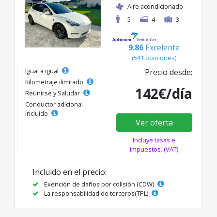
Aire acondicionado
5
4
3
9.86
Excelente
(541 opiniones)
Igual a igual
Precio desde:
Kilometraje ilimitado
142€/día
Reunirse y Saludar
Conductor adicional
incluido
Ver oferta
Incluye tasas e
impuestos. (VAT)
Incluido en el precio:
Exención de daños por colisión (CDW)
La responsabilidad de terceros(TPL)