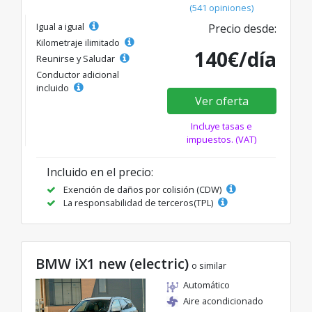
(541 opiniones)
Igual a igual
Precio desde:
Kilometraje ilimitado
140€/día
Reunirse y Saludar
Conductor adicional
incluido
Ver oferta
Incluye tasas e
impuestos. (VAT)
Incluido en el precio:
Exención de daños por colisión (CDW)
La responsabilidad de terceros(TPL)
BMW iX1 new (electric)
o similar
Automático
Aire acondicionado