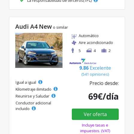
La responsabilidad de terceros(TPL)
Audi A4 New
o similar
Automático
Aire acondicionado
5
4
2
9.86
Excelente
(541 opiniones)
Igual a igual
Precio desde:
Kilometraje ilimitado
69€/día
Reunirse y Saludar
Conductor adicional
incluido
Ver oferta
Incluye tasas e
impuestos. (VAT)