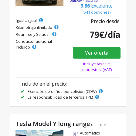
9.86
Excelente
(541 opiniones)
Igual a igual
Precio desde:
Kilometraje ilimitado
79€/día
Reunirse y Saludar
Conductor adicional
incluido
Ver oferta
Incluye tasas e
impuestos. (VAT)
Incluido en el precio:
Exención de daños por colisión (CDW)
La responsabilidad de terceros(TPL)
Tesla Model Y long range
o similar
Automático