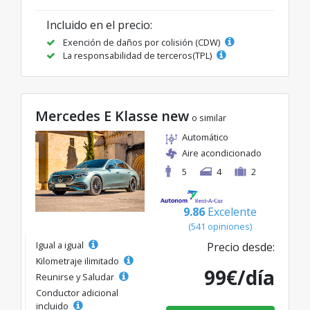
Incluido en el precio:
Exención de daños por colisión (CDW)
La responsabilidad de terceros(TPL)
Mercedes E Klasse new
o similar
Automático
Aire acondicionado
5
4
2
9.86
Excelente
(541 opiniones)
Igual a igual
Precio desde:
Kilometraje ilimitado
99€/día
Reunirse y Saludar
Conductor adicional
incluido