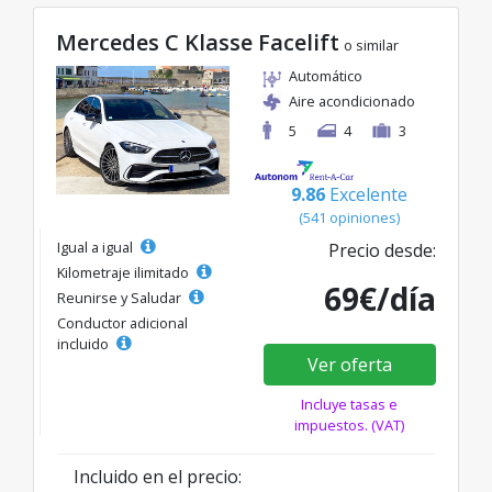
Mercedes C Klasse Facelift
o similar
Automático
Aire acondicionado
5
4
3
9.86
Excelente
(541 opiniones)
Igual a igual
Precio desde:
Kilometraje ilimitado
69€/día
Reunirse y Saludar
Conductor adicional
incluido
Ver oferta
Incluye tasas e
impuestos. (VAT)
Incluido en el precio: