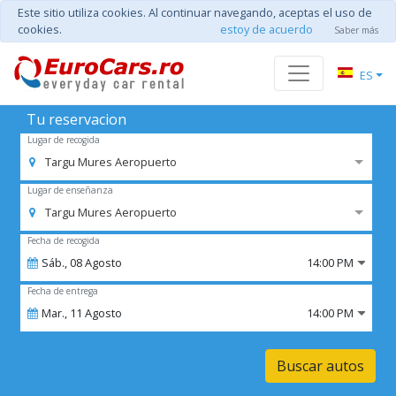
Este sitio utiliza cookies. Al continuar navegando, aceptas el uso de
cookies.
estoy de acuerdo
Saber más
ES
Tu reservacion
Lugar de recogida
Targu Mures Aeropuerto
Lugar de enseñanza
Targu Mures Aeropuerto
Fecha de recogida
Sáb.,
08
Agosto
14:00 PM
Fecha de entrega
Mar.,
11
Agosto
14:00 PM
Buscar autos