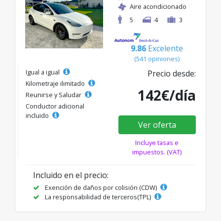
Aire acondicionado
5
4
3
9.86
Excelente
(541 opiniones)
Igual a igual
Precio desde:
Kilometraje ilimitado
142€/día
Reunirse y Saludar
Conductor adicional
incluido
Ver oferta
Incluye tasas e
impuestos. (VAT)
Incluido en el precio:
Exención de daños por colisión (CDW)
La responsabilidad de terceros(TPL)