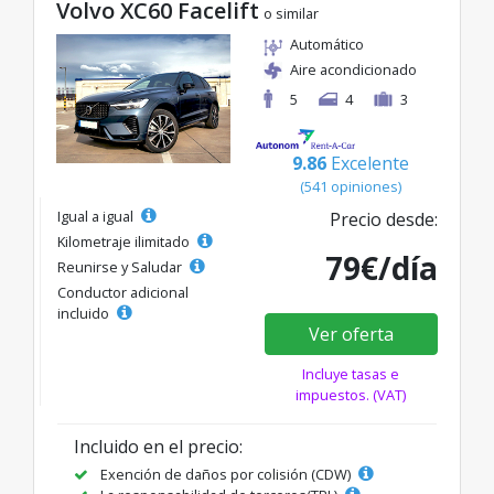
Volvo XC60 Facelift
o similar
Automático
Aire acondicionado
5
4
3
9.86
Excelente
(541 opiniones)
Igual a igual
Precio desde:
Kilometraje ilimitado
79€/día
Reunirse y Saludar
Conductor adicional
incluido
Ver oferta
Incluye tasas e
impuestos. (VAT)
Incluido en el precio:
Exención de daños por colisión (CDW)