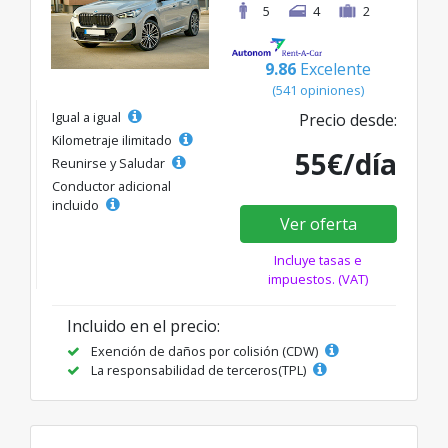
5
4
2
9.86
Excelente
(541 opiniones)
Igual a igual
Precio desde:
Kilometraje ilimitado
55€/día
Reunirse y Saludar
Conductor adicional
incluido
Ver oferta
Incluye tasas e
impuestos. (VAT)
Incluido en el precio:
Exención de daños por colisión (CDW)
La responsabilidad de terceros(TPL)