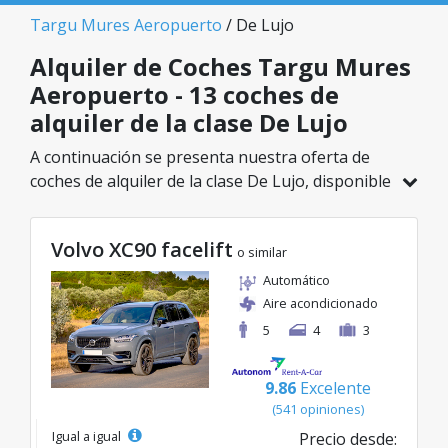
Targu Mures Aeropuerto
/ De Lujo
Alquiler de Coches Targu Mures
Aeropuerto - 13 coches de
alquiler de la clase De Lujo
A continuación se presenta nuestra oferta de
coches de alquiler de la clase De Lujo, disponible
en Targu Mures Aeropuerto. De un total de 13
vehículos en esta ubicación, puedes elegir el
Volvo XC90 facelift
modelo ideal de la categoría seleccionada, con
o similar
tarifas excelentes desde solo 55€/día.
Automático
Aire acondicionado
5
4
3
9.86
Excelente
(541 opiniones)
Igual a igual
Precio desde: