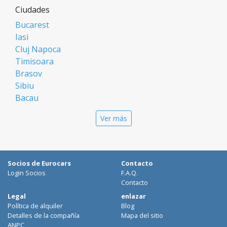
Ciudades
Bucarest
Iasi
Cluj Napoca
Timisoara
Brasov
Sibiu
Bacau
Oradea
Ver más
Arad
Piatra Neamt
Constanta
Galati
Socios de Eurocars
Contacto
Suceava
Login Socios
F.A.Q.
Targu Mures
Contacto
Focsani
Legal
enlazar
Política de alquiler
Blog
Targoviste
Detalles de la compañía
Mapa del sitio
Ploiesti
ANPC