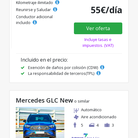
Kilometraje ilimitado
55€/día
Reunirse y Saludar
Conductor adicional
incluido
Ver oferta
Incluye tasas e
impuestos. (VAT)
Incluido en el precio:
Exención de daños por colisión (CDW)
La responsabilidad de terceros(TPL)
Mercedes GLC New
o similar
Automático
Aire acondicionado
5
4
3