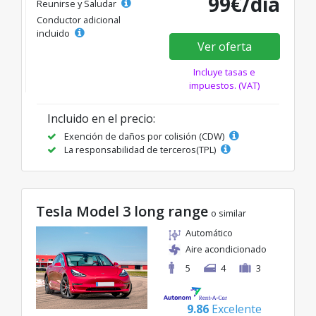
99€/día
Reunirse y Saludar
Conductor adicional
incluido
Ver oferta
Incluye tasas e
impuestos. (VAT)
Incluido en el precio:
Exención de daños por colisión (CDW)
La responsabilidad de terceros(TPL)
Tesla Model 3 long range
o similar
Automático
Aire acondicionado
5
4
3
9.86
Excelente