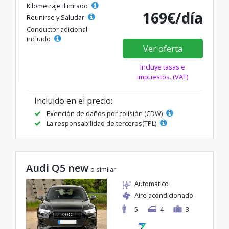
Kilometraje ilimitado
169€/día
Reunirse y Saludar
Conductor adicional
incluido
Ver oferta
Incluye tasas e
impuestos. (VAT)
Incluido en el precio:
Exención de daños por colisión (CDW)
La responsabilidad de terceros(TPL)
Audi Q5 new
o similar
Automático
Aire acondicionado
5
4
3