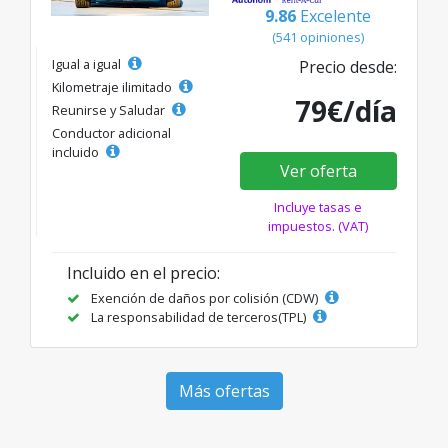
9.86
Excelente
(541 opiniones)
Igual a igual
Precio desde:
Kilometraje ilimitado
79€/día
Reunirse y Saludar
Conductor adicional
incluido
Ver oferta
Incluye tasas e
impuestos. (VAT)
Incluido en el precio:
Exención de daños por colisión (CDW)
La responsabilidad de terceros(TPL)
Más ofertas