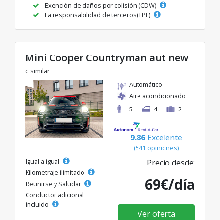
Exención de daños por colisión (CDW)
La responsabilidad de terceros(TPL)
Mini Cooper Countryman aut new
o similar
Automático
Aire acondicionado
5
4
2
9.86
Excelente
(541 opiniones)
Igual a igual
Precio desde:
Kilometraje ilimitado
69€/día
Reunirse y Saludar
Conductor adicional
incluido
Ver oferta