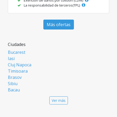
Exención de daños por colisión (CDW)
La responsabilidad de terceros(TPL)
Más ofertas
Ciudades
Bucarest
Iasi
Cluj Napoca
Timisoara
Brasov
Sibiu
Bacau
Oradea
Ver más
Arad
Piatra Neamt
Constanta