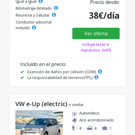
Igual a igual
Precio desde:
Kilometraje ilimitado
38€/día
Reunirse y Saludar
Conductor adicional
incluido
Ver oferta
Incluye tasas e
impuestos. (VAT)
Incluido en el precio:
Exención de daños por colisión (CDW)
La responsabilidad de terceros(TPL)
VW e-Up (electric)
o similar
Automático
Aire acondicionado
4
4
1