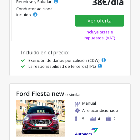
38€/día
Reunirse y Saludar
Conductor adicional
incluido
Ver oferta
Incluye tasas e
impuestos. (VAT)
Incluido en el precio:
Exención de daños por colisión (CDW)
La responsabilidad de terceros(TPL)
Ford Fiesta new
o similar
Manual
Aire acondicionado
5
4
2