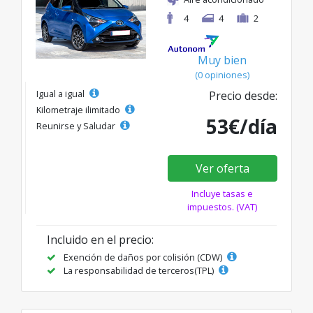
4
4
2
Muy bien
(0 opiniones)
Igual a igual
Precio desde:
Kilometraje ilimitado
53€/día
Reunirse y Saludar
Ver oferta
Incluye tasas e
impuestos. (VAT)
Incluido en el precio:
Exención de daños por colisión (CDW)
La responsabilidad de terceros(TPL)