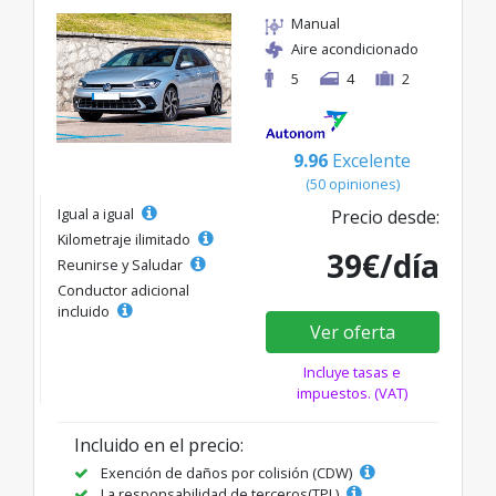
Manual
Aire acondicionado
5
4
2
9.96
Excelente
(50 opiniones)
Igual a igual
Precio desde:
Kilometraje ilimitado
39€/día
Reunirse y Saludar
Conductor adicional
incluido
Ver oferta
Incluye tasas e
impuestos. (VAT)
Incluido en el precio:
Exención de daños por colisión (CDW)
La responsabilidad de terceros(TPL)