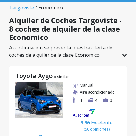
Targoviste
/ Economico
Alquiler de Coches Targoviste -
8 coches de alquiler de la clase
Economico
A continuación se presenta nuestra oferta de
coches de alquiler de la clase Economico,
disponible en Targoviste. De un total de 8
vehículos en esta ubicación, puedes elegir el
Toyota Aygo
modelo ideal de la categoría seleccionada, con
o similar
tarifas excelentes desde solo 38€/día.
Manual
Aire acondicionado
4
4
2
9.96
Excelente
(50 opiniones)