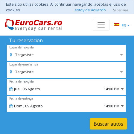
Este sitio utiliza cookies. Al continuar navegando, aceptas el uso de
cookies.
estoy de acuerdo
Saber más
ES
Tu reservacion
Lugar de recogida
Targoviste
Lugar de enseñanza
Targoviste
Fecha de recogida
Jue.,
06
Agosto
14:00 PM
Fecha de entrega
Dom.,
09
Agosto
14:00 PM
Buscar autos