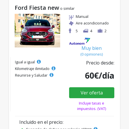
Ford Fiesta new
o similar
Manual
Aire acondicionado
5
4
2
Muy bien
(0 opiniones)
Igual a igual
Precio desde:
Kilometraje ilimitado
60€/día
Reunirse y Saludar
Ver oferta
Incluye tasas e
impuestos. (VAT)
Incluido en el precio: