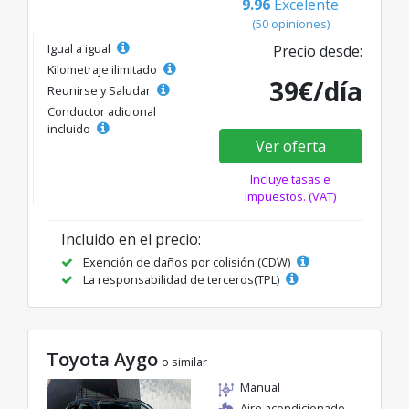
9.96
Excelente
(50 opiniones)
Igual a igual
Precio desde:
Kilometraje ilimitado
39€/día
Reunirse y Saludar
Conductor adicional
incluido
Ver oferta
Incluye tasas e
impuestos. (VAT)
Incluido en el precio:
Exención de daños por colisión (CDW)
La responsabilidad de terceros(TPL)
Toyota Aygo
o similar
Manual
Aire acondicionado