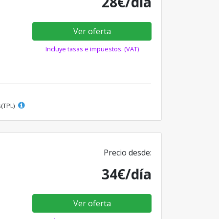
28€/día
Ver oferta
Incluye tasas e impuestos. (VAT)
s(TPL)
Precio desde:
34€/día
Ver oferta