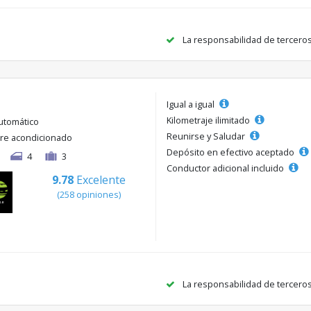
La responsabilidad de tercero
Igual a igual
Kilometraje ilimitado
utomático
Reunirse y Saludar
ire acondicionado
Depósito en efectivo aceptado
4
3
Conductor adicional incluido
9.78
Excelente
(258 opiniones)
La responsabilidad de tercero