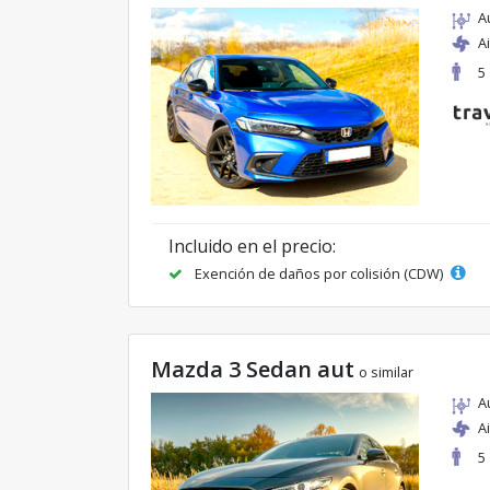
A
A
5
Incluido en el precio:
Exención de daños por colisión (CDW)
Mazda 3 Sedan aut
o similar
A
A
5