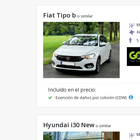
Fiat Tipo b
o similar
M
A
5
Incluido en el precio:
Exención de daños por colisión (CDW)
Hyundai i30 New
o similar
M