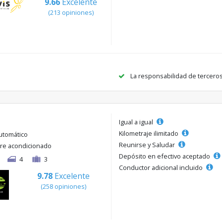
9.66
Excelente
(213 opiniones)
La responsabilidad de tercero
Igual a igual
Kilometraje ilimitado
utomático
Reunirse y Saludar
ire acondicionado
Depósito en efectivo aceptado
4
3
Conductor adicional incluido
9.78
Excelente
(258 opiniones)