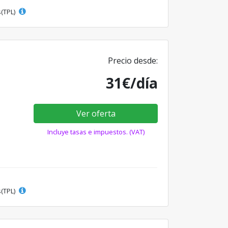
s(TPL)
Precio desde:
31€/día
Ver oferta
Incluye tasas e impuestos. (VAT)
s(TPL)