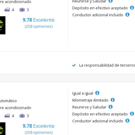
Reunirse y Saludar
ire acondicionado
Depósito en efectivo aceptado
4
3
Conductor adicional incluido
9.78
Excelente
(258 opiniones)
La responsabilidad de tercero
Igual a igual
Kilometraje ilimitado
utomático
Reunirse y Saludar
ire acondicionado
Depósito en efectivo aceptado
4
3
Conductor adicional incluido
9.78
Excelente
(258 opiniones)