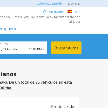
estoy de acuerdo
Saber más
Su cuenta
ES
os en Suceava. Alquila un VW Golf 7 facelift barato por
23€/día
aeropuerto
 entrega
Buscar autos
.,
09
Agosto
14:00 PM
dianos
ava. De un total de 25 vehículos en esta
3€/día.
Precio desde: