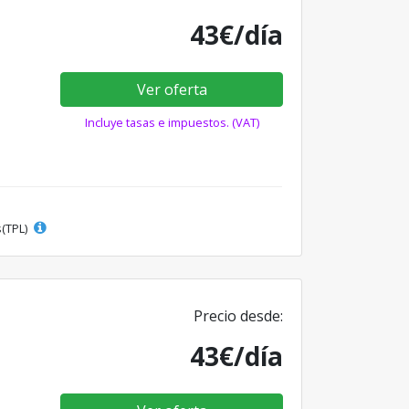
43€/día
Ver oferta
Incluye tasas e impuestos. (VAT)
s(TPL)
Precio desde:
43€/día