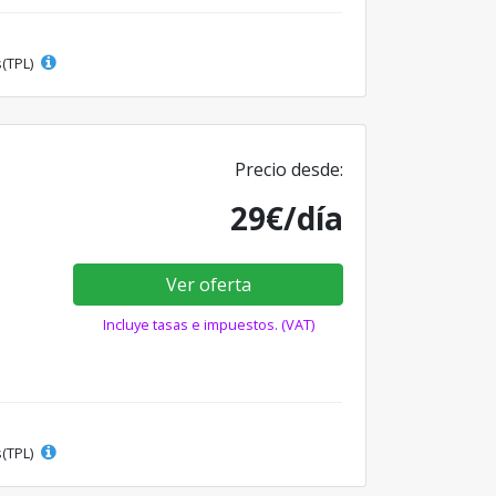
s(TPL)
Precio desde:
29€/día
Ver oferta
Incluye tasas e impuestos. (VAT)
s(TPL)