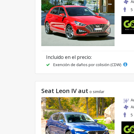
A
5
Incluido en el precio:
Exención de daños por colisión (CDW)
Seat Leon IV aut
o similar
A
A
5