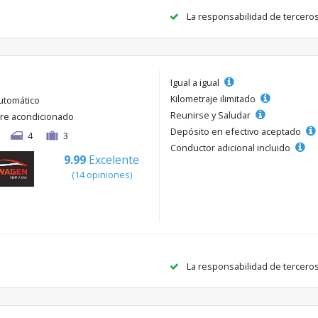
La responsabilidad de tercero
Igual a igual
Kilometraje ilimitado
utomático
Reunirse y Saludar
ire acondicionado
Depósito en efectivo aceptado
4
3
Conductor adicional incluido
9.99
Excelente
(14 opiniones)
La responsabilidad de tercero