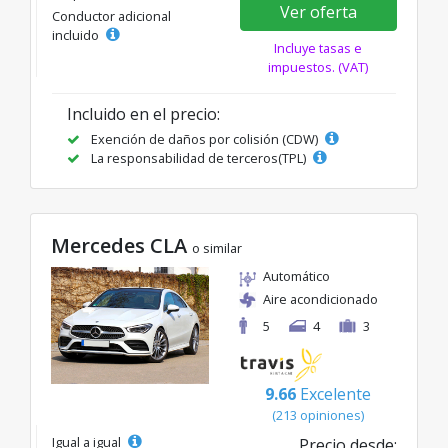
Ver oferta
Conductor adicional
incluido
Incluye tasas e
impuestos. (VAT)
Incluido en el precio:
Exención de daños por colisión (CDW)
La responsabilidad de terceros(TPL)
Mercedes CLA
o similar
Automático
Aire acondicionado
5
4
3
9.66
Excelente
(213 opiniones)
Igual a igual
Precio desde: