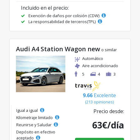
Incluido en el precio:
Exención de daños por colisión (CDW)
La responsabilidad de terceros(TPL)
Audi A4 Station Wagon new
o similar
Automático
Aire acondicionado
5
4
3
9.66
Excelente
(213 opiniones)
Igual a igual
Precio desde:
Kilometraje limitado
63€/día
Reunirse y Saludar
Depósito en efectivo
aceptado