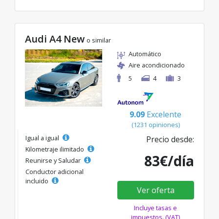
Audi A4 New
o similar
Automático
Aire acondicionado
5
4
3
9.09
Excelente
(1231 opiniones)
Igual a igual
Precio desde:
Kilometraje ilimitado
83€/día
Reunirse y Saludar
Conductor adicional
incluido
Ver oferta
Incluye tasas e
impuestos. (VAT)