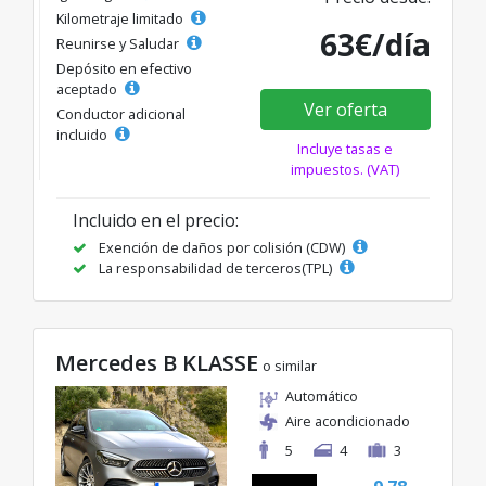
Kilometraje limitado
63€/día
Reunirse y Saludar
Depósito en efectivo
aceptado
Ver oferta
Conductor adicional
incluido
Incluye tasas e
impuestos. (VAT)
Incluido en el precio:
Exención de daños por colisión (CDW)
La responsabilidad de terceros(TPL)
Mercedes B KLASSE
o similar
Automático
Aire acondicionado
5
4
3