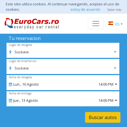
Este sitio utiliza cookies. Al continuar navegando, aceptas el uso de
cookies.
estoy de acuerdo
Saber más
ES
Tu reservacion
Lugar de recogida
Suceava
Lugar de enseñanza
Suceava
Fecha de recogida
Lun.,
10
Agosto
14:00 PM
Fecha de entrega
Jue.,
13
Agosto
14:00 PM
Buscar autos