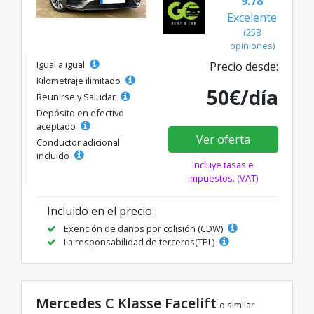
9.78
Excelente
(258
opiniones)
Igual a igual
Precio desde:
Kilometraje ilimitado
50€/día
Reunirse y Saludar
Depósito en efectivo
aceptado
Ver oferta
Conductor adicional
incluido
Incluye tasas e
impuestos. (VAT)
Incluido en el precio:
Exención de daños por colisión (CDW)
La responsabilidad de terceros(TPL)
Mercedes C Klasse Facelift
o similar