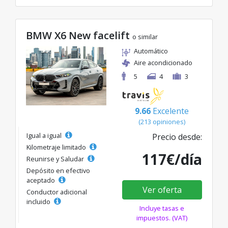
BMW X6 New facelift
o similar
Automático
Aire acondicionado
5
4
3
9.66
Excelente
(213 opiniones)
Igual a igual
Precio desde:
Kilometraje limitado
117€/día
Reunirse y Saludar
Depósito en efectivo
aceptado
Ver oferta
Conductor adicional
incluido
Incluye tasas e
impuestos. (VAT)