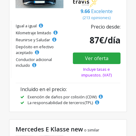
9.66
Excelente
(213 opiniones)
Igual a igual
Precio desde:
Kilometraje limitado
87€/día
Reunirse y Saludar
Depósito en efectivo
aceptado
Ver oferta
Conductor adicional
incluido
Incluye tasas e
impuestos. (VAT)
Incluido en el precio:
Exención de daños por colisión (CDW)
La responsabilidad de terceros(TPL)
Mercedes E Klasse new
o similar