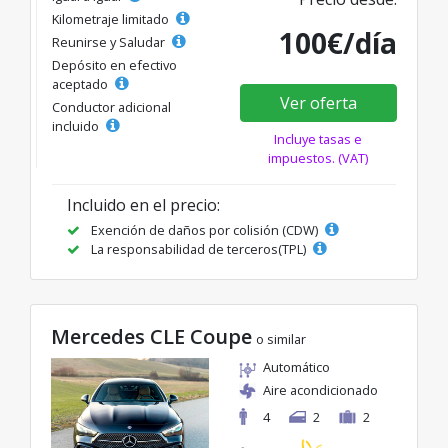
Kilometraje limitado
100€/día
Reunirse y Saludar
Depósito en efectivo
aceptado
Ver oferta
Conductor adicional
incluido
Incluye tasas e
impuestos. (VAT)
Incluido en el precio:
Exención de daños por colisión (CDW)
La responsabilidad de terceros(TPL)
Mercedes CLE Coupe
o similar
Automático
Aire acondicionado
4
2
2