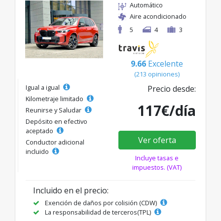
Automático
Aire acondicionado
5
4
3
9.66
Excelente
(213 opiniones)
Igual a igual
Precio desde:
Kilometraje limitado
117€/día
Reunirse y Saludar
Depósito en efectivo
aceptado
Ver oferta
Conductor adicional
incluido
Incluye tasas e
impuestos. (VAT)
Incluido en el precio:
Exención de daños por colisión (CDW)
La responsabilidad de terceros(TPL)