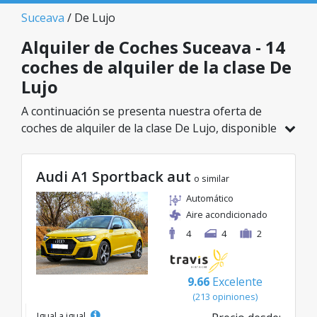
Suceava
/ De Lujo
Alquiler de Coches Suceava - 14
coches de alquiler de la clase De
Lujo
A continuación se presenta nuestra oferta de
coches de alquiler de la clase De Lujo, disponible
en Suceava. De un total de 14 vehículos en esta
ubicación, puedes elegir el modelo ideal de la
Audi A1 Sportback aut
categoría seleccionada, con tarifas excelentes
o similar
desde solo 39€/día.
Automático
Aire acondicionado
4
4
2
9.66
Excelente
(213 opiniones)
Igual a igual