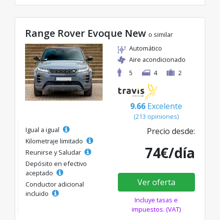
Range Rover Evoque New
o similar
Automático
Aire acondicionado
5
4
2
9.66
Excelente
(213 opiniones)
Igual a igual
Precio desde:
Kilometraje limitado
74€/día
Reunirse y Saludar
Depósito en efectivo
aceptado
Ver oferta
Conductor adicional
incluido
Incluye tasas e
impuestos. (VAT)