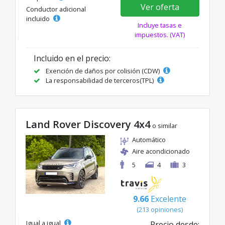
Ver oferta
Conductor adicional
incluido
Incluye tasas e
impuestos. (VAT)
Incluido en el precio:
Exención de daños por colisión (CDW)
La responsabilidad de terceros(TPL)
Land Rover Discovery 4x4
o similar
Automático
Aire acondicionado
5
4
3
9.66
Excelente
(213 opiniones)
Igual a igual
Precio desde: