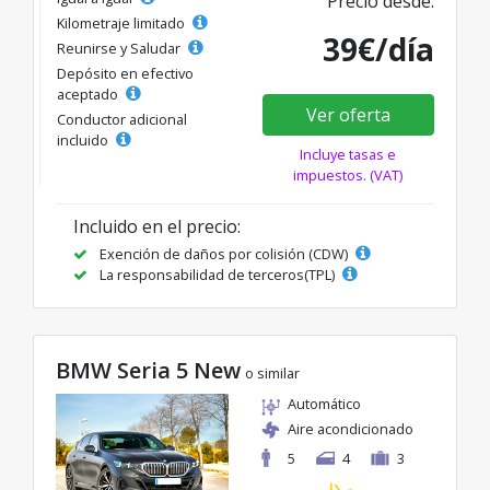
Precio desde:
Kilometraje limitado
39€/día
Reunirse y Saludar
Depósito en efectivo
aceptado
Ver oferta
Conductor adicional
incluido
Incluye tasas e
impuestos. (VAT)
Incluido en el precio:
Exención de daños por colisión (CDW)
La responsabilidad de terceros(TPL)
BMW Seria 5 New
o similar
Automático
Aire acondicionado
5
4
3