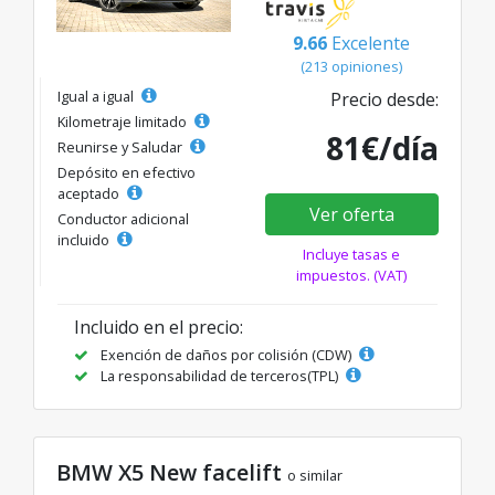
9.66
Excelente
(213 opiniones)
Igual a igual
Precio desde:
Kilometraje limitado
81€/día
Reunirse y Saludar
Depósito en efectivo
aceptado
Ver oferta
Conductor adicional
incluido
Incluye tasas e
impuestos. (VAT)
Incluido en el precio:
Exención de daños por colisión (CDW)
La responsabilidad de terceros(TPL)
BMW X5 New facelift
o similar