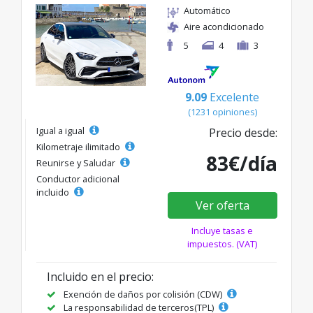
Automático
Aire acondicionado
5
4
3
9.09
Excelente
(1231 opiniones)
Igual a igual
Precio desde:
Kilometraje ilimitado
83€/día
Reunirse y Saludar
Conductor adicional
incluido
Ver oferta
Incluye tasas e
impuestos. (VAT)
Incluido en el precio:
Exención de daños por colisión (CDW)
La responsabilidad de terceros(TPL)