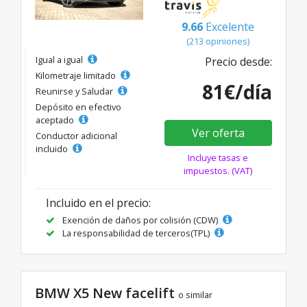
9.66
Excelente
(213 opiniones)
Igual a igual
Precio desde:
Kilometraje limitado
81€/día
Reunirse y Saludar
Depósito en efectivo
aceptado
Ver oferta
Conductor adicional
incluido
Incluye tasas e
impuestos. (VAT)
Incluido en el precio:
Exención de daños por colisión (CDW)
La responsabilidad de terceros(TPL)
BMW X5 New facelift
o similar