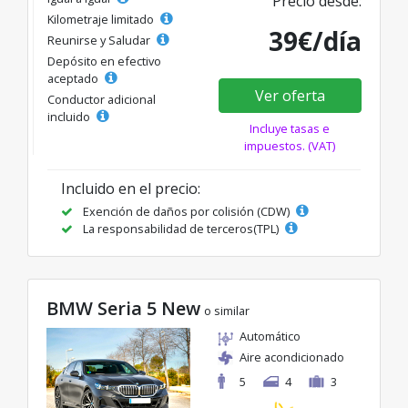
Precio desde:
Kilometraje limitado
39€/día
Reunirse y Saludar
Depósito en efectivo
aceptado
Ver oferta
Conductor adicional
incluido
Incluye tasas e
impuestos. (VAT)
Incluido en el precio:
Exención de daños por colisión (CDW)
La responsabilidad de terceros(TPL)
BMW Seria 5 New
o similar
Automático
Aire acondicionado
5
4
3