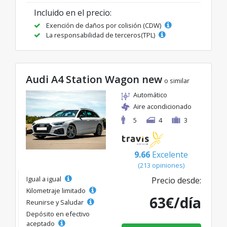
Incluido en el precio:
Exención de daños por colisión (CDW)
La responsabilidad de terceros(TPL)
Audi A4 Station Wagon new
o similar
Automático
Aire acondicionado
5
4
3
9.66
Excelente
(213 opiniones)
Igual a igual
Precio desde:
Kilometraje limitado
63€/día
Reunirse y Saludar
Depósito en efectivo
aceptado