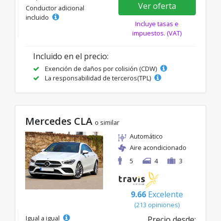
Ver oferta
Conductor adicional
incluido
Incluye tasas e
impuestos. (VAT)
Incluido en el precio:
Exención de daños por colisión (CDW)
La responsabilidad de terceros(TPL)
Mercedes CLA
o similar
Automático
Aire acondicionado
5
4
3
9.66
Excelente
(213 opiniones)
Igual a igual
Precio desde: