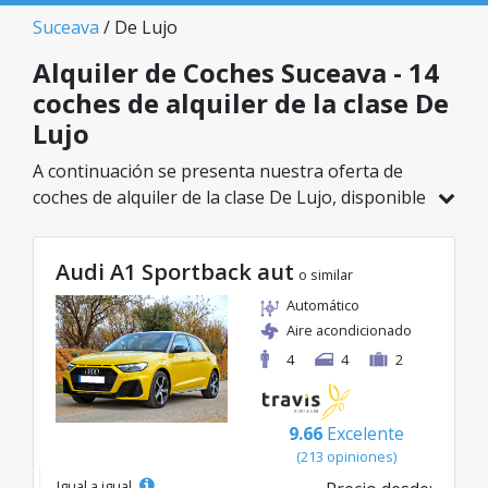
Suceava
/ De Lujo
Alquiler de Coches Suceava - 14
coches de alquiler de la clase De
Lujo
A continuación se presenta nuestra oferta de
coches de alquiler de la clase De Lujo, disponible
en Suceava. De un total de 14 vehículos en esta
ubicación, puedes elegir el modelo ideal de la
Audi A1 Sportback aut
categoría seleccionada, con tarifas excelentes
o similar
desde solo 39€/día.
Automático
Aire acondicionado
4
4
2
9.66
Excelente
(213 opiniones)
Igual a igual