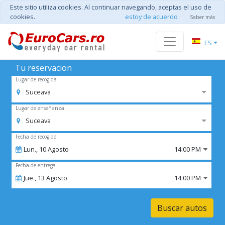
Este sitio utiliza cookies. Al continuar navegando, aceptas el uso de
cookies.
estoy de acuerdo
Saber más
ES
Tu reservacion
Lugar de recogida
Suceava
Lugar de enseñanza
Suceava
Fecha de recogida
Lun.,
10
Agosto
14:00 PM
Fecha de entrega
Jue.,
13
Agosto
14:00 PM
Buscar autos