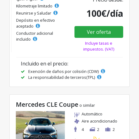
Kilometraje limitado
100€/día
Reunirse y Saludar
Depósito en efectivo
aceptado
Ver oferta
Conductor adicional
incluido
Incluye tasas e
impuestos. (VAT)
Incluido en el precio:
Exención de daños por colisión (CDW)
La responsabilidad de terceros(TPL)
Mercedes CLE Coupe
o similar
Automático
Aire acondicionado
4
2
2