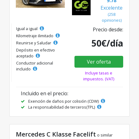
9.78
Excelente
(258
opiniones)
Igual a igual
Precio desde:
Kilometraje ilimitado
50€/día
Reunirse y Saludar
Depósito en efectivo
aceptado
Ver oferta
Conductor adicional
incluido
Incluye tasas e
impuestos. (VAT)
Incluido en el precio:
Exención de daños por colisión (CDW)
La responsabilidad de terceros(TPL)
Mercedes C Klasse Facelift
o similar