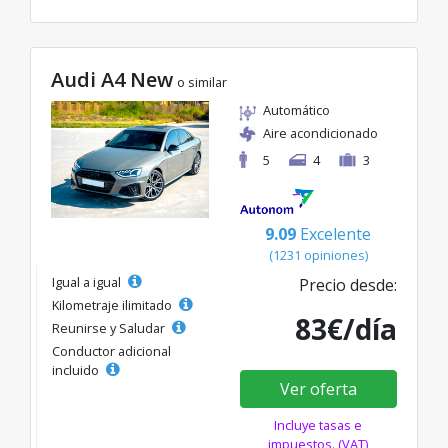
Audi A4 New
o similar
Automático
Aire acondicionado
5
4
3
9.09
Excelente
(1231 opiniones)
Igual a igual
Precio desde:
Kilometraje ilimitado
83€/día
Reunirse y Saludar
Conductor adicional
incluido
Ver oferta
Incluye tasas e
impuestos. (VAT)