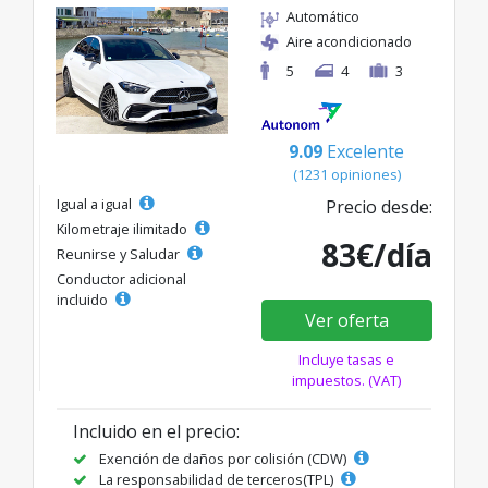
Automático
Aire acondicionado
5
4
3
9.09
Excelente
(1231 opiniones)
Igual a igual
Precio desde:
Kilometraje ilimitado
83€/día
Reunirse y Saludar
Conductor adicional
incluido
Ver oferta
Incluye tasas e
impuestos. (VAT)
Incluido en el precio:
Exención de daños por colisión (CDW)
La responsabilidad de terceros(TPL)