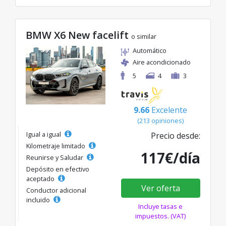
BMW X6 New facelift
o similar
Automático
Aire acondicionado
5
4
3
9.66
Excelente
(213 opiniones)
Igual a igual
Precio desde:
Kilometraje limitado
117€/día
Reunirse y Saludar
Depósito en efectivo
aceptado
Ver oferta
Conductor adicional
incluido
Incluye tasas e
impuestos. (VAT)