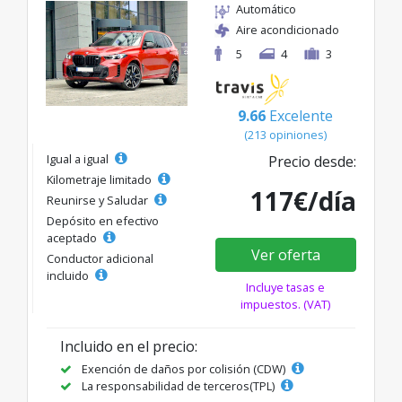
Automático
Aire acondicionado
5
4
3
9.66
Excelente
(213 opiniones)
Igual a igual
Precio desde:
Kilometraje limitado
117€/día
Reunirse y Saludar
Depósito en efectivo
aceptado
Ver oferta
Conductor adicional
incluido
Incluye tasas e
impuestos. (VAT)
Incluido en el precio:
Exención de daños por colisión (CDW)
La responsabilidad de terceros(TPL)