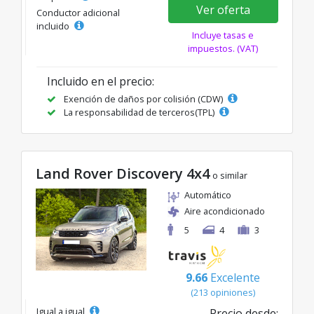
Ver oferta
Conductor adicional
incluido
Incluye tasas e
impuestos. (VAT)
Incluido en el precio:
Exención de daños por colisión (CDW)
La responsabilidad de terceros(TPL)
Land Rover Discovery 4x4
o similar
Automático
Aire acondicionado
5
4
3
9.66
Excelente
(213 opiniones)
Igual a igual
Precio desde: