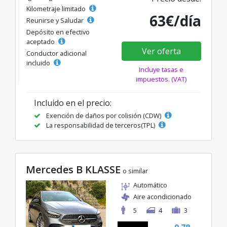
Kilometraje limitado
63€/día
Reunirse y Saludar
Depósito en efectivo
aceptado
Ver oferta
Conductor adicional
incluido
Incluye tasas e
impuestos. (VAT)
Incluido en el precio:
Exención de daños por colisión (CDW)
La responsabilidad de terceros(TPL)
Mercedes B KLASSE
o similar
Automático
Aire acondicionado
5
4
3