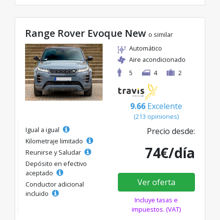
Range Rover Evoque New
o similar
Automático
Aire acondicionado
5
4
2
9.66
Excelente
(213 opiniones)
Igual a igual
Precio desde:
Kilometraje limitado
74€/día
Reunirse y Saludar
Depósito en efectivo
aceptado
Ver oferta
Conductor adicional
incluido
Incluye tasas e
impuestos. (VAT)