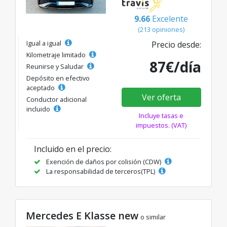
9.66
Excelente
(213 opiniones)
Igual a igual
Precio desde:
Kilometraje limitado
87€/día
Reunirse y Saludar
Depósito en efectivo
aceptado
Ver oferta
Conductor adicional
incluido
Incluye tasas e
impuestos. (VAT)
Incluido en el precio:
Exención de daños por colisión (CDW)
La responsabilidad de terceros(TPL)
Mercedes E Klasse new
o similar