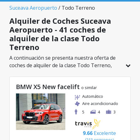
Suceava Aeropuerto
/ Todo Terreno
Alquiler de Coches Suceava
Aeropuerto - 41 coches de
alquiler de la clase Todo
Terreno
A continuación se presenta nuestra oferta de
coches de alquiler de la clase Todo Terreno,
disponible en Suceava Aeropuerto. De un total
de 41 vehículos en esta ubicación, puedes elegir
BMW X5 New facelift
el modelo ideal de la categoría seleccionada, con
o similar
tarifas excelentes desde solo 26€/día.
Automático
Aire acondicionado
5
4
3
9.66
Excelente
(213 opiniones)