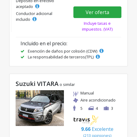
Depósito en efectivo
aceptado
Ver oferta
Conductor adicional
incluido
Incluye tasas e
impuestos. (VAT)
Incluido en el precio:
Exención de daños por colisión (CDW)
La responsabilidad de terceros(TPL)
Suzuki VITARA
o similar
Manual
Aire acondicionado
5
4
3
9.66
Excelente
(213 opiniones)