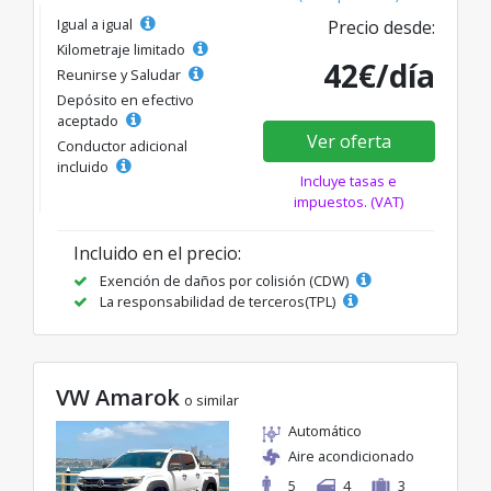
Igual a igual
Precio desde:
Kilometraje limitado
42€/día
Reunirse y Saludar
Depósito en efectivo
aceptado
Ver oferta
Conductor adicional
incluido
Incluye tasas e
impuestos. (VAT)
Incluido en el precio:
Exención de daños por colisión (CDW)
La responsabilidad de terceros(TPL)
VW Amarok
o similar
Automático
Aire acondicionado
5
4
3