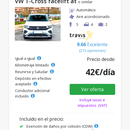
VW T-Cross facelift at
o similar
Automático
Aire acondicionado
5
4
2
9.66
Excelente
(213 opiniones)
Igual a igual
Precio desde:
Kilometraje limitado
42€/día
Reunirse y Saludar
Depósito en efectivo
aceptado
Ver oferta
Conductor adicional
incluido
Incluye tasas e
impuestos. (VAT)
Incluido en el precio:
Exención de daños por colisión (CDW)