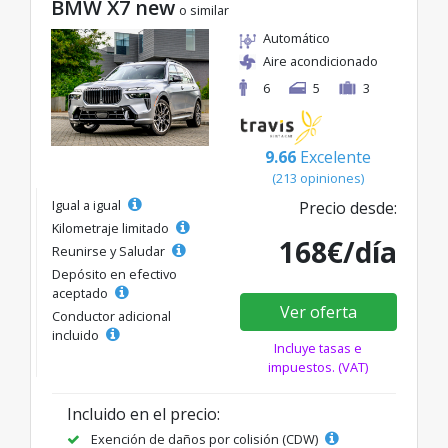
BMW X7 new
o similar
Automático
Aire acondicionado
6
5
3
9.66
Excelente
(213 opiniones)
Igual a igual
Precio desde:
Kilometraje limitado
168€/día
Reunirse y Saludar
Depósito en efectivo
aceptado
Ver oferta
Conductor adicional
incluido
Incluye tasas e
impuestos. (VAT)
Incluido en el precio:
Exención de daños por colisión (CDW)