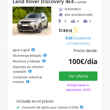
Land Rover Discovery 4x4
o similar
Automático
Aire acondicionado
5
4
3
9.66
Excelente
(213 opiniones)
Igual a igual
Precio desde:
Kilometraje limitado
100€/día
Reunirse y Saludar
Depósito en efectivo
aceptado
Ver oferta
Conductor adicional
incluido
Incluye tasas e
impuestos. (VAT)
Incluido en el precio:
Exención de daños por colisión (CDW)