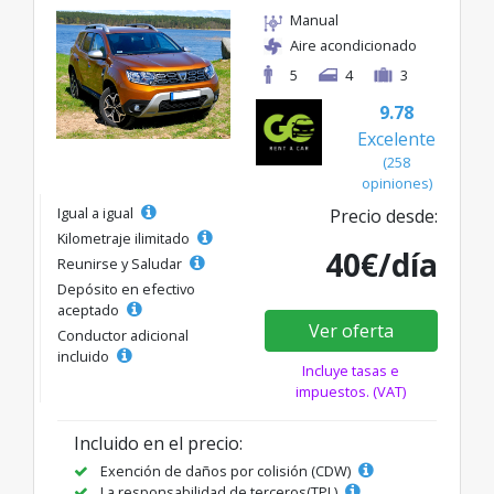
Manual
Aire acondicionado
5
4
3
9.78
Excelente
(258
opiniones)
Igual a igual
Precio desde:
Kilometraje ilimitado
40€/día
Reunirse y Saludar
Depósito en efectivo
aceptado
Ver oferta
Conductor adicional
incluido
Incluye tasas e
impuestos. (VAT)
Incluido en el precio:
Exención de daños por colisión (CDW)
La responsabilidad de terceros(TPL)