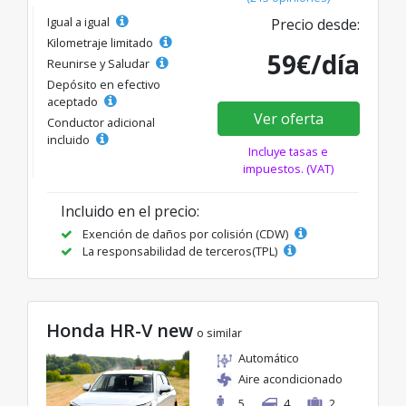
Igual a igual
Precio desde:
Kilometraje limitado
59€/día
Reunirse y Saludar
Depósito en efectivo
aceptado
Ver oferta
Conductor adicional
incluido
Incluye tasas e
impuestos. (VAT)
Incluido en el precio:
Exención de daños por colisión (CDW)
La responsabilidad de terceros(TPL)
Honda HR-V new
o similar
Automático
Aire acondicionado
5
4
2