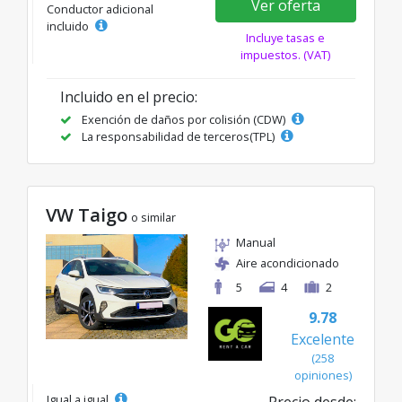
Ver oferta
Conductor adicional
incluido
Incluye tasas e
impuestos. (VAT)
Incluido en el precio:
Exención de daños por colisión (CDW)
La responsabilidad de terceros(TPL)
VW Taigo
o similar
Manual
Aire acondicionado
5
4
2
9.78
Excelente
(258
opiniones)
Igual a igual