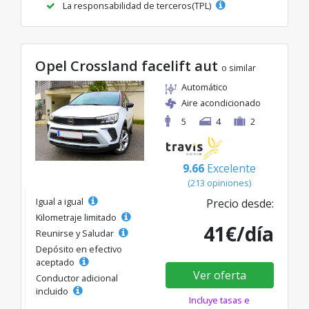
La responsabilidad de terceros(TPL)
Opel Crossland facelift aut
o similar
Automático
Aire acondicionado
5
4
2
9.66
Excelente
(213 opiniones)
Igual a igual
Precio desde:
Kilometraje limitado
41€/día
Reunirse y Saludar
Depósito en efectivo
aceptado
Ver oferta
Conductor adicional
incluido
Incluye tasas e