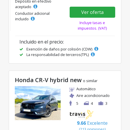
Depósito en efectivo
aceptado
Ver oferta
Conductor adicional
incluido
Incluye tasas e
impuestos. (VAT)
Incluido en el precio:
Exención de daños por colisión (CDW)
La responsabilidad de terceros(TPL)
Honda CR-V hybrid new
o similar
Automático
Aire acondicionado
5
4
3
9.66
Excelente
(213 opiniones)