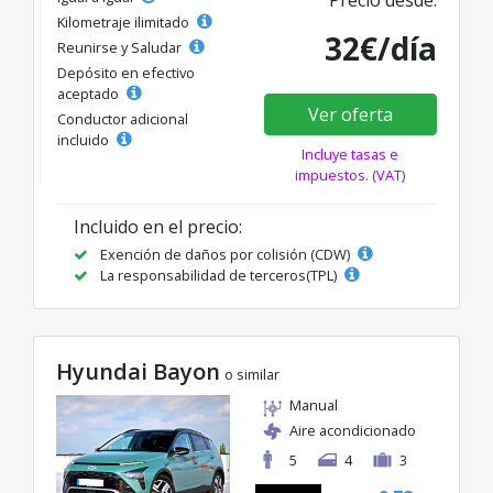
Precio desde:
Kilometraje ilimitado
32€/día
Reunirse y Saludar
Depósito en efectivo
aceptado
Ver oferta
Conductor adicional
incluido
Incluye tasas e
impuestos. (VAT)
Incluido en el precio:
Exención de daños por colisión (CDW)
La responsabilidad de terceros(TPL)
Hyundai Bayon
o similar
Manual
Aire acondicionado
5
4
3