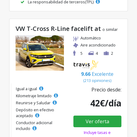
La responsabilidad de terceros(TPL)
VW T-Cross R-Line facelift at
o similar
Automático
Aire acondicionado
5
4
2
9.66
Excelente
(213 opiniones)
Igual a igual
Precio desde:
Kilometraje limitado
42€/día
Reunirse y Saludar
Depósito en efectivo
aceptado
Ver oferta
Conductor adicional
incluido
Incluye tasas e