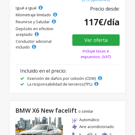
Igual a igual
Precio desde:
Kilometraje limitado
117€/día
Reunirse y Saludar
Depósito en efectivo
aceptado
Ver oferta
Conductor adicional
incluido
Incluye tasas e
impuestos. (VAT)
Incluido en el precio:
Exención de daños por colisión (CDW)
La responsabilidad de terceros(TPL)
BMW X6 New facelift
o similar
Automático
Aire acondicionado
5
4
3