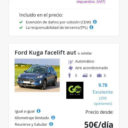
impuestos. (VAT)
Incluido en el precio:
Exención de daños por colisión (CDW)
La responsabilidad de terceros(TPL)
Ford Kuga facelift aut
o similar
Automático
Aire acondicionado
5
4
3
9.78
Excelente
(258
opiniones)
Igual a igual
Precio desde:
Kilometraje ilimitado
50€/día
Reunirse y Saludar