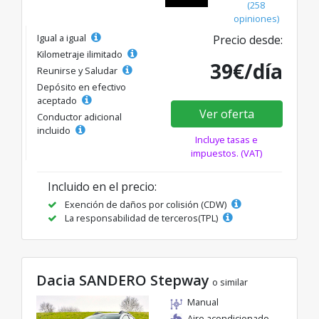
(258
opiniones)
Igual a igual
Precio desde:
Kilometraje ilimitado
39€/día
Reunirse y Saludar
Depósito en efectivo
aceptado
Ver oferta
Conductor adicional
incluido
Incluye tasas e
impuestos. (VAT)
Incluido en el precio:
Exención de daños por colisión (CDW)
La responsabilidad de terceros(TPL)
Dacia SANDERO Stepway
o similar
Manual
Aire acondicionado