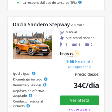
La responsabilidad de terceros(TPL)
Dacia Sandero Stepway
o similar
Manual
Aire acondicionado
5
4
2
9.66
Excelente
(213 opiniones)
Igual a igual
Precio desde:
Kilometraje limitado
34€/día
Reunirse y Saludar
Depósito en efectivo
aceptado
Ver oferta
Conductor adicional
incluido
Incluye tasas e