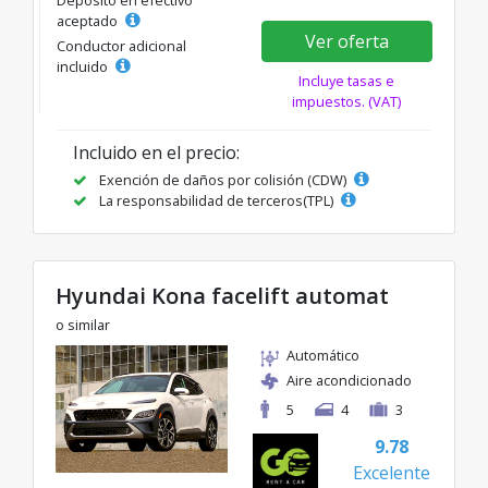
Depósito en efectivo
aceptado
Ver oferta
Conductor adicional
incluido
Incluye tasas e
impuestos. (VAT)
Incluido en el precio:
Exención de daños por colisión (CDW)
La responsabilidad de terceros(TPL)
Hyundai Kona facelift automat
o similar
Automático
Aire acondicionado
5
4
3
9.78
Excelente