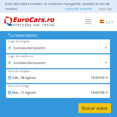
Este sitio utiliza cookies. Al continuar navegando, aceptas el uso de
cookies.
estoy de acuerdo
Saber más
ES
Tu reservacion
Lugar de recogida
Suceava Aeropuerto
Lugar de enseñanza
Suceava Aeropuerto
Fecha de recogida
Sáb.,
08
Agosto
14:00 PM
Fecha de entrega
Mar.,
11
Agosto
14:00 PM
Buscar autos