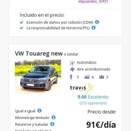
impuestos. (VAT)
Incluido en el precio:
Exención de daños por colisión (CDW)
La responsabilidad de terceros(TPL)
VW Touareg new
o similar
Automático
Aire acondicionado
5
4
3
9.66
Excelente
(213 opiniones)
Igual a igual
Precio desde:
Kilometraje limitado
91€/día
Reunirse y Saludar