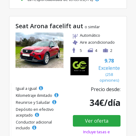
Seat Arona facelift aut
o similar
Automático
Aire acondicionado
5
4
2
9.78
Excelente
(258
opiniones)
Igual a igual
Precio desde:
Kilometraje ilimitado
34€/día
Reunirse y Saludar
Depósito en efectivo
aceptado
Ver oferta
Conductor adicional
incluido
Incluye tasas e