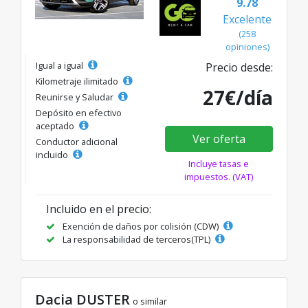
9.78
Excelente
(258
opiniones)
Igual a igual
Precio desde:
Kilometraje ilimitado
27€/día
Reunirse y Saludar
Depósito en efectivo
aceptado
Ver oferta
Conductor adicional
incluido
Incluye tasas e
impuestos. (VAT)
Incluido en el precio:
Exención de daños por colisión (CDW)
La responsabilidad de terceros(TPL)
Dacia DUSTER
o similar