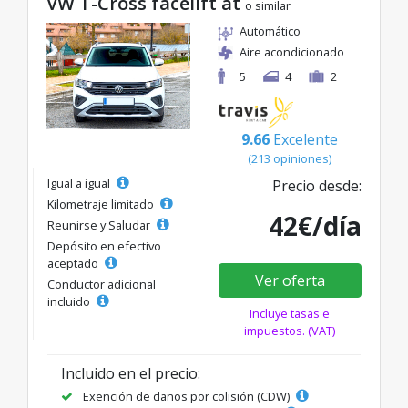
VW T-Cross facelift at
o similar
Automático
Aire acondicionado
5
4
2
9.66
Excelente
(213 opiniones)
Igual a igual
Precio desde:
Kilometraje limitado
42€/día
Reunirse y Saludar
Depósito en efectivo
aceptado
Ver oferta
Conductor adicional
incluido
Incluye tasas e
impuestos. (VAT)
Incluido en el precio:
Exención de daños por colisión (CDW)