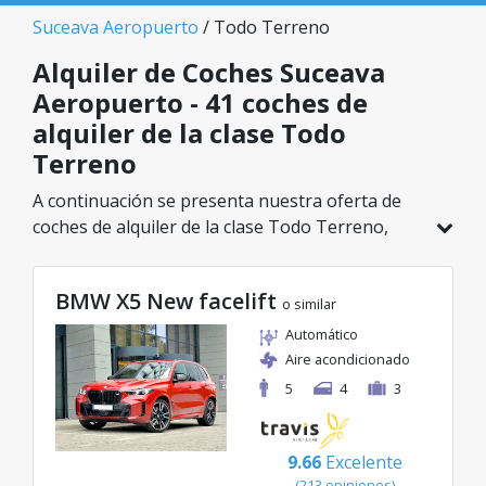
Suceava Aeropuerto
/ Todo Terreno
Alquiler de Coches Suceava
Aeropuerto - 41 coches de
alquiler de la clase Todo
Terreno
A continuación se presenta nuestra oferta de
coches de alquiler de la clase Todo Terreno,
disponible en Suceava Aeropuerto. De un total
de 41 vehículos en esta ubicación, puedes elegir
BMW X5 New facelift
el modelo ideal de la categoría seleccionada, con
o similar
tarifas excelentes desde solo 26€/día.
Automático
Aire acondicionado
5
4
3
9.66
Excelente
(213 opiniones)