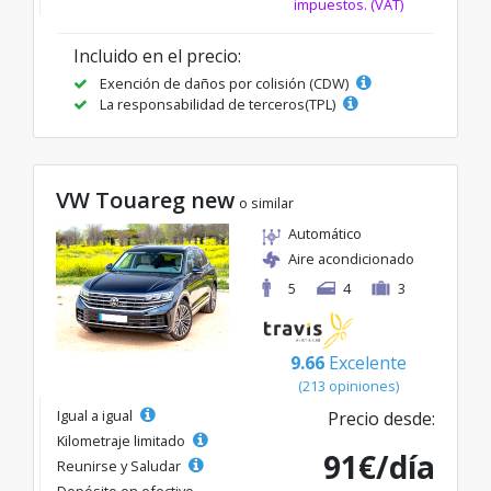
impuestos. (VAT)
Incluido en el precio:
Exención de daños por colisión (CDW)
La responsabilidad de terceros(TPL)
VW Touareg new
o similar
Automático
Aire acondicionado
5
4
3
9.66
Excelente
(213 opiniones)
Igual a igual
Precio desde:
Kilometraje limitado
91€/día
Reunirse y Saludar