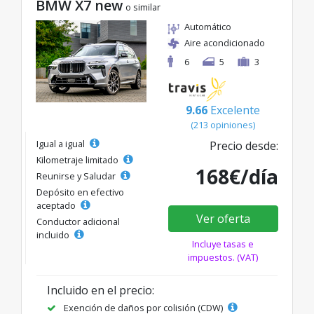
BMW X7 new
o similar
Automático
Aire acondicionado
6
5
3
9.66
Excelente
(213 opiniones)
Igual a igual
Precio desde:
Kilometraje limitado
168€/día
Reunirse y Saludar
Depósito en efectivo
aceptado
Ver oferta
Conductor adicional
incluido
Incluye tasas e
impuestos. (VAT)
Incluido en el precio:
Exención de daños por colisión (CDW)