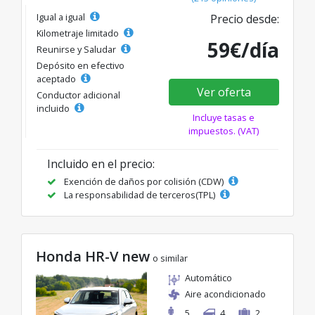
Igual a igual
Precio desde:
Kilometraje limitado
59€/día
Reunirse y Saludar
Depósito en efectivo
aceptado
Ver oferta
Conductor adicional
incluido
Incluye tasas e
impuestos. (VAT)
Incluido en el precio:
Exención de daños por colisión (CDW)
La responsabilidad de terceros(TPL)
Honda HR-V new
o similar
Automático
Aire acondicionado
5
4
2