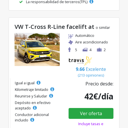
La responsabilidad de terceros(TPL)
VW T-Cross R-Line facelift at
o similar
Automático
Aire acondicionado
5
4
2
9.66
Excelente
(213 opiniones)
Igual a igual
Precio desde:
Kilometraje limitado
42€/día
Reunirse y Saludar
Depósito en efectivo
aceptado
Ver oferta
Conductor adicional
incluido
Incluye tasas e