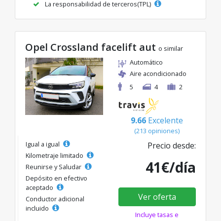
La responsabilidad de terceros(TPL)
Opel Crossland facelift aut
o similar
Automático
Aire acondicionado
5
4
2
9.66
Excelente
(213 opiniones)
Igual a igual
Precio desde:
Kilometraje limitado
41€/día
Reunirse y Saludar
Depósito en efectivo
aceptado
Ver oferta
Conductor adicional
incluido
Incluye tasas e