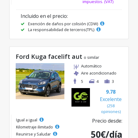
impuestos. (VAT)
Incluido en el precio:
Exención de daños por colisión (CDW)
La responsabilidad de terceros(TPL)
Ford Kuga facelift aut
o similar
Automático
Aire acondicionado
5
4
3
9.78
Excelente
(258
opiniones)
Igual a igual
Precio desde:
Kilometraje ilimitado
50€/día
Reunirse y Saludar