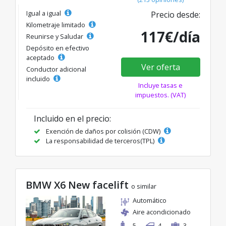
Igual a igual
Precio desde:
Kilometraje limitado
117€/día
Reunirse y Saludar
Depósito en efectivo
aceptado
Ver oferta
Conductor adicional
incluido
Incluye tasas e
impuestos. (VAT)
Incluido en el precio:
Exención de daños por colisión (CDW)
La responsabilidad de terceros(TPL)
BMW X6 New facelift
o similar
Automático
Aire acondicionado
5
4
3