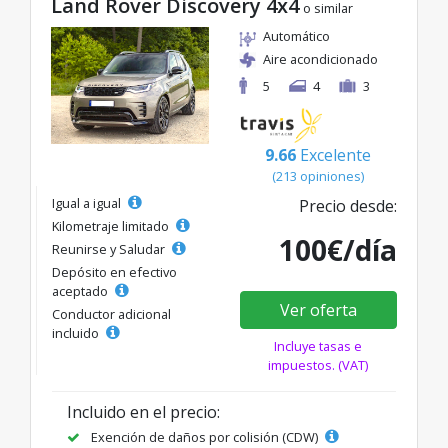
Land Rover Discovery 4x4
o similar
Automático
Aire acondicionado
5
4
3
9.66
Excelente
(213 opiniones)
Igual a igual
Precio desde:
Kilometraje limitado
100€/día
Reunirse y Saludar
Depósito en efectivo
aceptado
Ver oferta
Conductor adicional
incluido
Incluye tasas e
impuestos. (VAT)
Incluido en el precio:
Exención de daños por colisión (CDW)