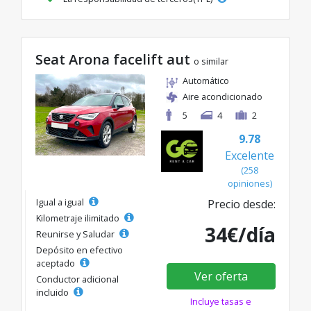
Seat Arona facelift aut
o similar
Automático
Aire acondicionado
5
4
2
9.78
Excelente
(258
opiniones)
Igual a igual
Precio desde:
Kilometraje ilimitado
34€/día
Reunirse y Saludar
Depósito en efectivo
aceptado
Ver oferta
Conductor adicional
incluido
Incluye tasas e