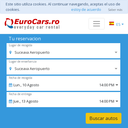
Este sitio utiliza cookies. Al continuar navegando, aceptas el uso de
cookies.
estoy de acuerdo
Saber más
ES
Tu reservacion
Lugar de recogida
Suceava Aeropuerto
Lugar de enseñanza
Suceava Aeropuerto
Fecha de recogida
Lun.,
10
Agosto
14:00 PM
Fecha de entrega
Jue.,
13
Agosto
14:00 PM
Buscar autos