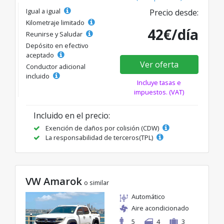
Igual a igual
Precio desde:
Kilometraje limitado
42€/día
Reunirse y Saludar
Depósito en efectivo
aceptado
Ver oferta
Conductor adicional
incluido
Incluye tasas e
impuestos. (VAT)
Incluido en el precio:
Exención de daños por colisión (CDW)
La responsabilidad de terceros(TPL)
VW Amarok
o similar
Automático
Aire acondicionado
5
4
3