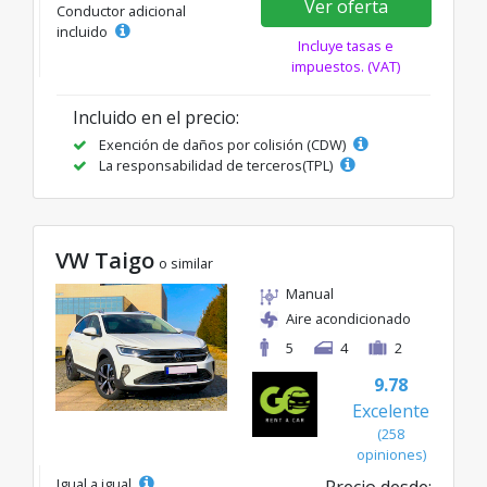
Ver oferta
Conductor adicional
incluido
Incluye tasas e
impuestos. (VAT)
Incluido en el precio:
Exención de daños por colisión (CDW)
La responsabilidad de terceros(TPL)
VW Taigo
o similar
Manual
Aire acondicionado
5
4
2
9.78
Excelente
(258
opiniones)
Igual a igual