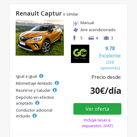
Renault Captur
o similar
Manual
Aire acondicionado
5
4
3
9.78
Excelente
(258
opiniones)
Igual a igual
Precio desde:
Kilometraje ilimitado
30€/día
Reunirse y Saludar
Depósito en efectivo
aceptado
Ver oferta
Conductor adicional
incluido
Incluye tasas e
impuestos. (VAT)