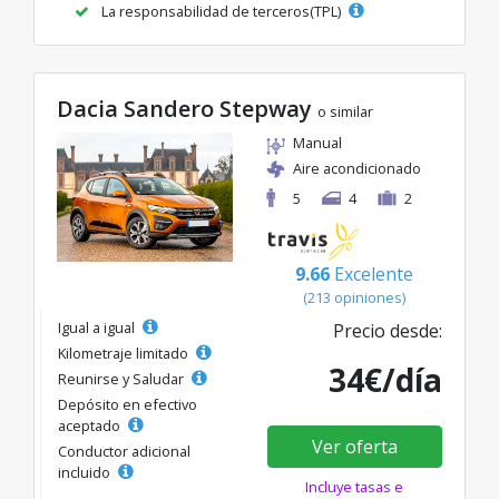
La responsabilidad de terceros(TPL)
Dacia Sandero Stepway
o similar
Manual
Aire acondicionado
5
4
2
9.66
Excelente
(213 opiniones)
Igual a igual
Precio desde:
Kilometraje limitado
34€/día
Reunirse y Saludar
Depósito en efectivo
aceptado
Ver oferta
Conductor adicional
incluido
Incluye tasas e