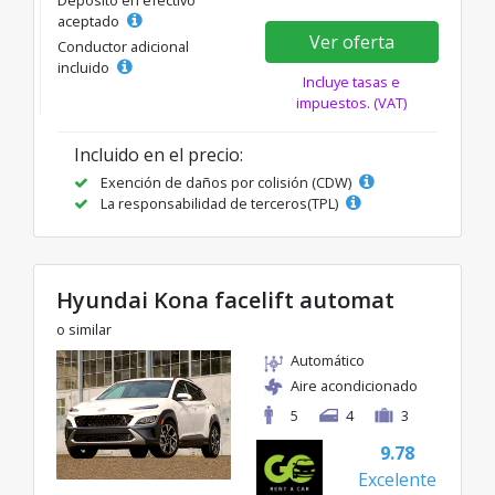
Depósito en efectivo
aceptado
Ver oferta
Conductor adicional
incluido
Incluye tasas e
impuestos. (VAT)
Incluido en el precio:
Exención de daños por colisión (CDW)
La responsabilidad de terceros(TPL)
Hyundai Kona facelift automat
o similar
Automático
Aire acondicionado
5
4
3
9.78
Excelente