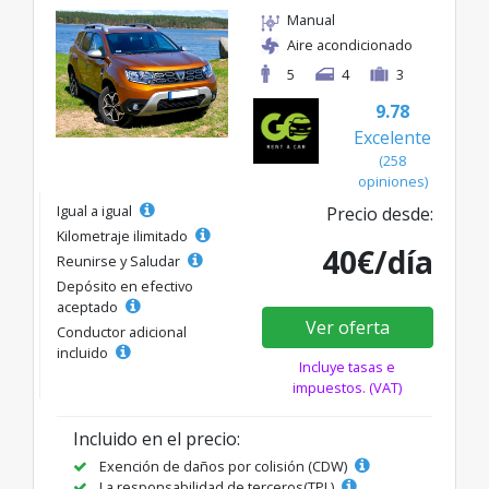
Manual
Aire acondicionado
5
4
3
9.78
Excelente
(258
opiniones)
Igual a igual
Precio desde:
Kilometraje ilimitado
40€/día
Reunirse y Saludar
Depósito en efectivo
aceptado
Ver oferta
Conductor adicional
incluido
Incluye tasas e
impuestos. (VAT)
Incluido en el precio:
Exención de daños por colisión (CDW)
La responsabilidad de terceros(TPL)