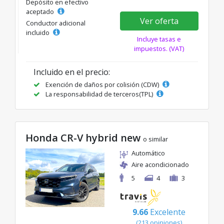
Depósito en efectivo
aceptado
Ver oferta
Conductor adicional
incluido
Incluye tasas e
impuestos. (VAT)
Incluido en el precio:
Exención de daños por colisión (CDW)
La responsabilidad de terceros(TPL)
Honda CR-V hybrid new
o similar
Automático
Aire acondicionado
5
4
3
9.66
Excelente
(213 opiniones)