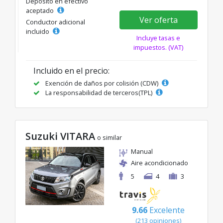
Depósito en efectivo
aceptado
Ver oferta
Conductor adicional
incluido
Incluye tasas e
impuestos. (VAT)
Incluido en el precio:
Exención de daños por colisión (CDW)
La responsabilidad de terceros(TPL)
Suzuki VITARA
o similar
Manual
Aire acondicionado
5
4
3
9.66
Excelente
(213 opiniones)