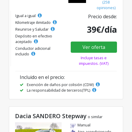
(258
opiniones)
Igual a igual
Precio desde:
Kilometraje ilimitado
39€/día
Reunirse y Saludar
Depósito en efectivo
aceptado
Ver oferta
Conductor adicional
incluido
Incluye tasas e
impuestos. (VAT)
Incluido en el precio:
Exención de daños por colisión (CDW)
La responsabilidad de terceros(TPL)
Dacia SANDERO Stepway
o similar
Manual
Aire acondicionado