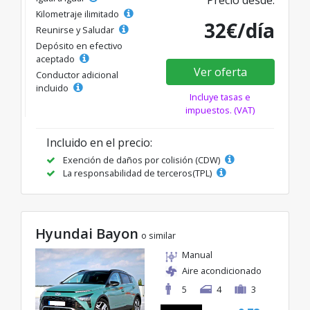
Precio desde:
Kilometraje ilimitado
32€/día
Reunirse y Saludar
Depósito en efectivo
aceptado
Ver oferta
Conductor adicional
incluido
Incluye tasas e
impuestos. (VAT)
Incluido en el precio:
Exención de daños por colisión (CDW)
La responsabilidad de terceros(TPL)
Hyundai Bayon
o similar
Manual
Aire acondicionado
5
4
3