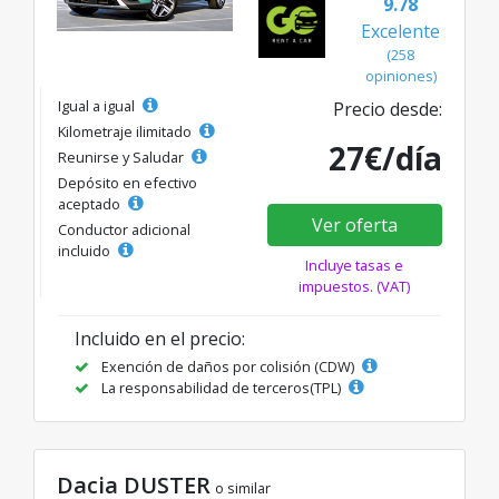
9.78
Excelente
(258
opiniones)
Igual a igual
Precio desde:
Kilometraje ilimitado
27€/día
Reunirse y Saludar
Depósito en efectivo
aceptado
Ver oferta
Conductor adicional
incluido
Incluye tasas e
impuestos. (VAT)
Incluido en el precio:
Exención de daños por colisión (CDW)
La responsabilidad de terceros(TPL)
Dacia DUSTER
o similar