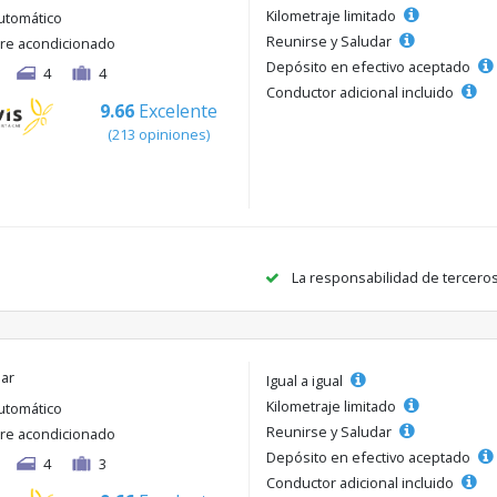
Kilometraje limitado
utomático
Reunirse y Saludar
ire acondicionado
Depósito en efectivo aceptado
4
4
Conductor adicional incluido
9.66
Excelente
(213 opiniones)
La responsabilidad de tercero
lar
Igual a igual
Kilometraje limitado
utomático
Reunirse y Saludar
ire acondicionado
Depósito en efectivo aceptado
4
3
Conductor adicional incluido