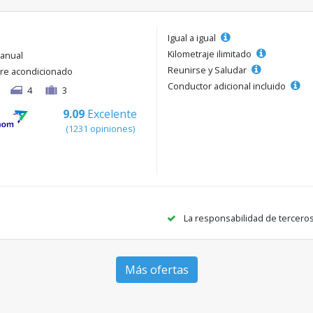
Igual a igual
Kilometraje ilimitado
anual
Reunirse y Saludar
ire acondicionado
Conductor adicional incluido
4
3
9.09
Excelente
(1231 opiniones)
La responsabilidad de tercero
Más ofertas