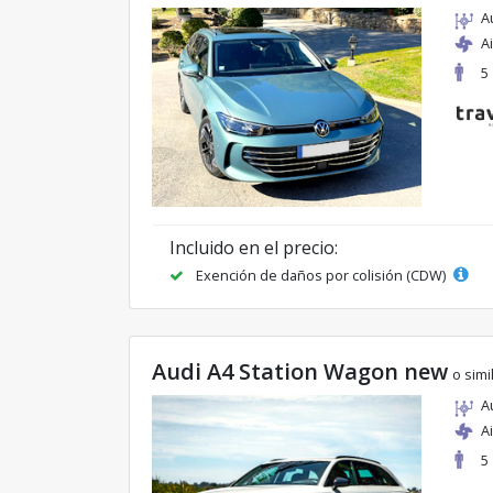
A
A
5
Incluido en el precio:
Exención de daños por colisión (CDW)
Audi A4 Station Wagon new
o simi
A
A
5