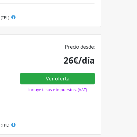
s(TPL)
Precio desde:
26€/día
Ver oferta
Incluye tasas e impuestos. (VAT)
s(TPL)