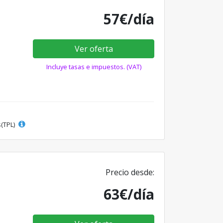
57€/día
Ver oferta
Incluye tasas e impuestos. (VAT)
s(TPL)
Precio desde:
63€/día