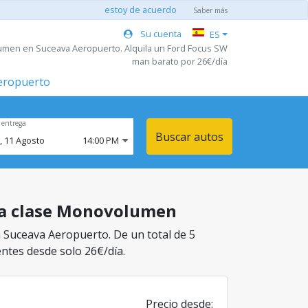
estoy de acuerdo
Saber más
Su cuenta
ES
umen en Suceava Aeropuerto. Alquila un Ford Focus SW
man barato por 26€/día
aeropuerto
 entrega
Buscar autos
,
11
Agosto
14:00 PM
 la clase Monovolumen
n Suceava Aeropuerto. De un total de 5
entes desde solo 26€/día.
Precio desde: