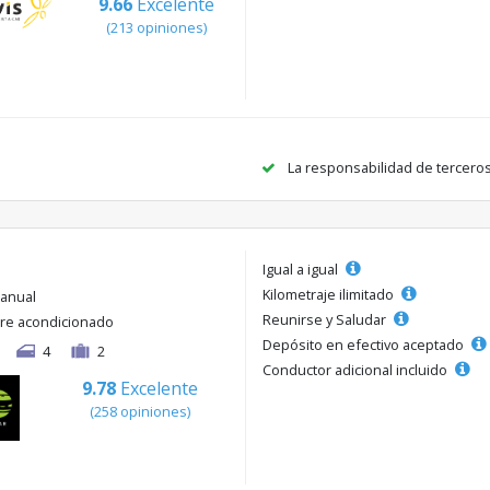
9.66
Excelente
(213 opiniones)
La responsabilidad de tercero
Igual a igual
Kilometraje ilimitado
anual
Reunirse y Saludar
ire acondicionado
Depósito en efectivo aceptado
4
2
Conductor adicional incluido
9.78
Excelente
(258 opiniones)