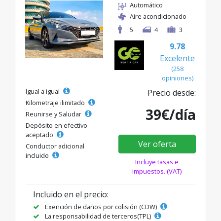
Automático
Aire acondicionado
5
4
3
9.78
Excelente
(258
opiniones)
Igual a igual
Precio desde:
Kilometraje ilimitado
39€/día
Reunirse y Saludar
Depósito en efectivo
aceptado
Ver oferta
Conductor adicional
incluido
Incluye tasas e
impuestos. (VAT)
Incluido en el precio:
Exención de daños por colisión (CDW)
La responsabilidad de terceros(TPL)