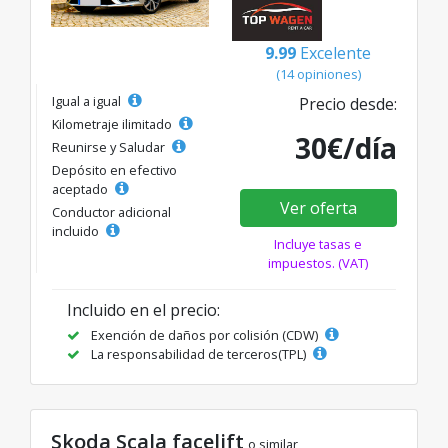
9.99
Excelente
(14 opiniones)
Igual a igual
Precio desde:
Kilometraje ilimitado
30€/día
Reunirse y Saludar
Depósito en efectivo
aceptado
Ver oferta
Conductor adicional
incluido
Incluye tasas e
impuestos. (VAT)
Incluido en el precio:
Exención de daños por colisión (CDW)
La responsabilidad de terceros(TPL)
Skoda Scala facelift
o similar