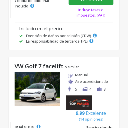
Conductor adicional
incluido
Incluye tasas e
impuestos. (VAT)
Incluido en el precio:
Exención de daños por colisión (CDW)
La responsabilidad de terceros(TPL)
VW Golf 7 facelift
o similar
Manual
Aire acondicionado
5
4
3
9.99
Excelente
(14 opiniones)
Igual a igual
Precio desde: