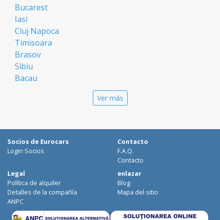
Bucarest
Iasi
Cluj Napoca
Timisoara
Brasov
Sibiu
Bacau
Oradea
Ver más
Arad
Piatra Neamt
Constanta
Galati
Socios de Eurocars
Contacto
Suceava
Login Socios
F.A.Q.
Targu Mures
Contacto
Focsani
Legal
enlazar
Política de alquiler
Blog
Targoviste
Detalles de la compañía
Mapa del sitio
Ploiesti
ANPC
Craiova
Botosani