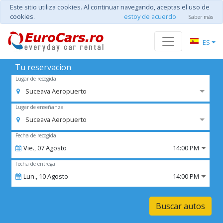
Este sitio utiliza cookies. Al continuar navegando, aceptas el uso de
cookies.
estoy de acuerdo
Saber más
ES
Tu reservacion
Lugar de recogida
Suceava Aeropuerto
Lugar de enseñanza
Suceava Aeropuerto
Fecha de recogida
Vie.,
07
Agosto
14:00 PM
Fecha de entrega
Lun.,
10
Agosto
14:00 PM
Buscar autos