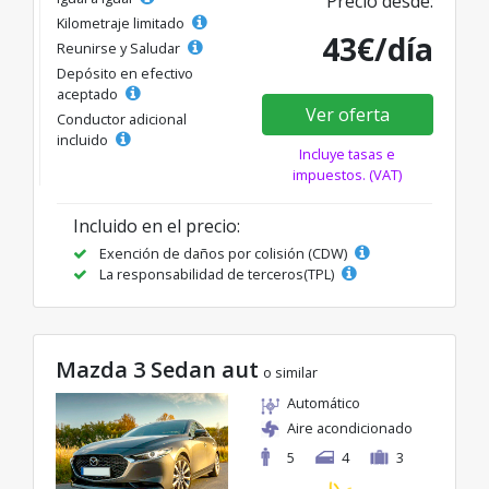
Precio desde:
Kilometraje limitado
43€/día
Reunirse y Saludar
Depósito en efectivo
aceptado
Ver oferta
Conductor adicional
incluido
Incluye tasas e
impuestos. (VAT)
Incluido en el precio:
Exención de daños por colisión (CDW)
La responsabilidad de terceros(TPL)
Mazda 3 Sedan aut
o similar
Automático
Aire acondicionado
5
4
3