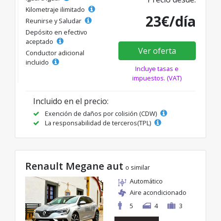
Kilometraje ilimitado
23€/día
Reunirse y Saludar
Depósito en efectivo
aceptado
Ver oferta
Conductor adicional
incluido
Incluye tasas e
impuestos. (VAT)
Incluido en el precio:
Exención de daños por colisión (CDW)
La responsabilidad de terceros(TPL)
Renault Megane aut
o similar
Automático
Aire acondicionado
5
4
3