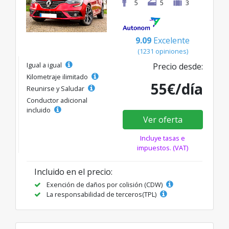
5
5
3
9.09
Excelente
(1231 opiniones)
Igual a igual
Precio desde:
Kilometraje ilimitado
55€/día
Reunirse y Saludar
Conductor adicional
incluido
Ver oferta
Incluye tasas e
impuestos. (VAT)
Incluido en el precio:
Exención de daños por colisión (CDW)
La responsabilidad de terceros(TPL)