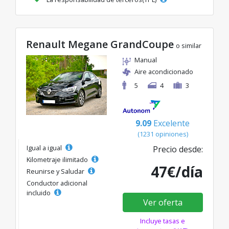
Renault Megane GrandCoupe
o similar
Manual
Aire acondicionado
5
4
3
9.09
Excelente
(1231 opiniones)
Igual a igual
Precio desde:
Kilometraje ilimitado
47€/día
Reunirse y Saludar
Conductor adicional
incluido
Ver oferta
Incluye tasas e