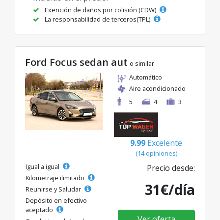
Exención de daños por colisión (CDW)
La responsabilidad de terceros(TPL)
Ford Focus sedan aut
o similar
Automático
Aire acondicionado
5
4
3
9.99
Excelente
(14 opiniones)
Igual a igual
Precio desde:
Kilometraje ilimitado
31€/día
Reunirse y Saludar
Depósito en efectivo
aceptado
Ver oferta