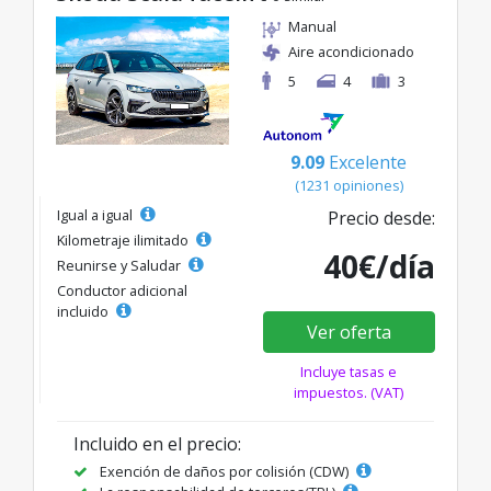
Manual
Aire acondicionado
5
4
3
9.09
Excelente
(1231 opiniones)
Igual a igual
Precio desde:
Kilometraje ilimitado
40€/día
Reunirse y Saludar
Conductor adicional
incluido
Ver oferta
Incluye tasas e
impuestos. (VAT)
Incluido en el precio:
Exención de daños por colisión (CDW)