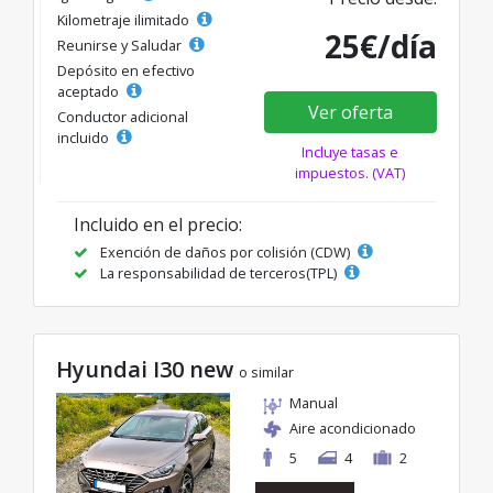
Kilometraje ilimitado
25€/día
Reunirse y Saludar
Depósito en efectivo
aceptado
Ver oferta
Conductor adicional
incluido
Incluye tasas e
impuestos. (VAT)
Incluido en el precio:
Exención de daños por colisión (CDW)
La responsabilidad de terceros(TPL)
Hyundai I30 new
o similar
Manual
Aire acondicionado
5
4
2