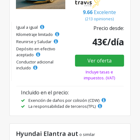
9.66
Excelente
(213 opiniones)
Igual a igual
Precio desde:
Kilometraje limitado
43€/día
Reunirse y Saludar
Depósito en efectivo
aceptado
Ver oferta
Conductor adicional
incluido
Incluye tasas e
impuestos. (VAT)
Incluido en el precio:
Exención de daños por colisión (CDW)
La responsabilidad de terceros(TPL)
Hyundai Elantra aut
o similar