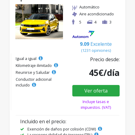
Automático
Aire acondicionado
5
4
3
9.09
Excelente
(1231 opiniones)
Igual a igual
Precio desde:
Kilometraje ilimitado
45€/día
Reunirse y Saludar
Conductor adicional
incluido
Ver oferta
Incluye tasas e
impuestos. (VAT)
Incluido en el precio:
Exención de daños por colisión (CDW)
La responsabilidad de terceros(TPL)