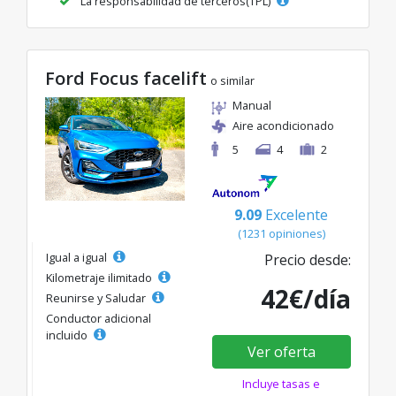
La responsabilidad de terceros(TPL)
Ford Focus facelift
o similar
Manual
Aire acondicionado
5
4
2
9.09
Excelente
(1231 opiniones)
Igual a igual
Precio desde:
Kilometraje ilimitado
42€/día
Reunirse y Saludar
Conductor adicional
incluido
Ver oferta
Incluye tasas e