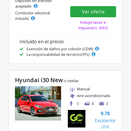
Depósito en efectivo
aceptado
Ver oferta
Conductor adicional
incluido
Incluye tasas e
impuestos. (VAT)
Incluido en el precio:
Exención de daños por colisión (CDW)
La responsabilidad de terceros(TPL)
Hyundai i30 New
o similar
Manual
Aire acondicionado
5
4
3
9.78
Excelente
(258