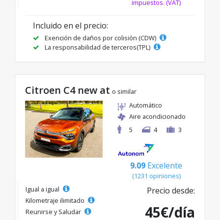
impuestos. (VAT)
Incluido en el precio:
Exención de daños por colisión (CDW)
La responsabilidad de terceros(TPL)
Citroen C4 new at
o similar
Automático
Aire acondicionado
5
4
3
9.09
Excelente
(1231 opiniones)
Igual a igual
Precio desde:
Kilometraje ilimitado
45€/día
Reunirse y Saludar