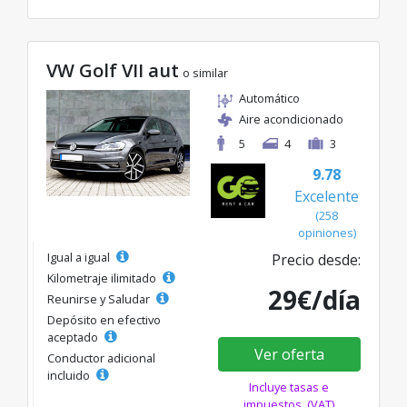
VW Golf VII aut
o similar
Automático
Aire acondicionado
5
4
3
9.78
Excelente
(258
opiniones)
Igual a igual
Precio desde:
Kilometraje ilimitado
29€/día
Reunirse y Saludar
Depósito en efectivo
aceptado
Ver oferta
Conductor adicional
incluido
Incluye tasas e
impuestos. (VAT)