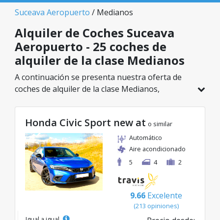
Suceava Aeropuerto
/ Medianos
Alquiler de Coches Suceava
Aeropuerto - 25 coches de
alquiler de la clase Medianos
A continuación se presenta nuestra oferta de
coches de alquiler de la clase Medianos,
disponible en Suceava Aeropuerto. De un total
de 25 vehículos en esta ubicación, puedes elegir
Honda Civic Sport new at
el modelo ideal de la categoría seleccionada, con
o similar
tarifas excelentes desde solo 23€/día.
Automático
Aire acondicionado
5
4
2
9.66
Excelente
(213 opiniones)
Igual a igual