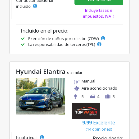
Conductor adicional
incluido
Incluye tasas e
impuestos. (VAT)
Incluido en el precio:
Exención de daños por colisión (CDW)
La responsabilidad de terceros(TPL)
Hyundai Elantra
o similar
Manual
Aire acondicionado
5
4
3
9.99
Excelente
(14 opiniones)
Igual a igual
Precio desde: