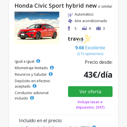
Honda Civic Sport hybrid new
o similar
Automático
Aire acondicionado
5
4
3
9.66
Excelente
(213 opiniones)
Igual a igual
Precio desde:
Kilometraje limitado
43€/día
Reunirse y Saludar
Depósito en efectivo
aceptado
Ver oferta
Conductor adicional
incluido
Incluye tasas e
impuestos. (VAT)
Incluido en el precio: