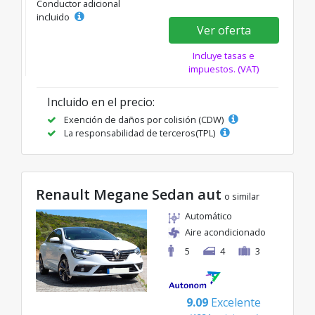
Conductor adicional
incluido
Ver oferta
Incluye tasas e
impuestos. (VAT)
Incluido en el precio:
Exención de daños por colisión (CDW)
La responsabilidad de terceros(TPL)
Renault Megane Sedan aut
o similar
Automático
Aire acondicionado
5
4
3
9.09
Excelente