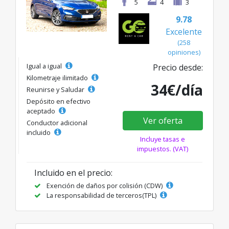
5
4
3
9.78
Excelente
(258
opiniones)
Igual a igual
Precio desde:
Kilometraje ilimitado
34€/día
Reunirse y Saludar
Depósito en efectivo
aceptado
Ver oferta
Conductor adicional
incluido
Incluye tasas e
impuestos. (VAT)
Incluido en el precio:
Exención de daños por colisión (CDW)
La responsabilidad de terceros(TPL)