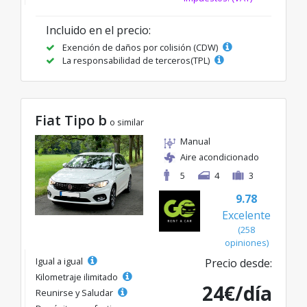
Incluido en el precio:
Exención de daños por colisión (CDW)
La responsabilidad de terceros(TPL)
Fiat Tipo b
o similar
Manual
Aire acondicionado
5
4
3
9.78
Excelente
(258
opiniones)
Igual a igual
Precio desde:
Kilometraje ilimitado
24€/día
Reunirse y Saludar