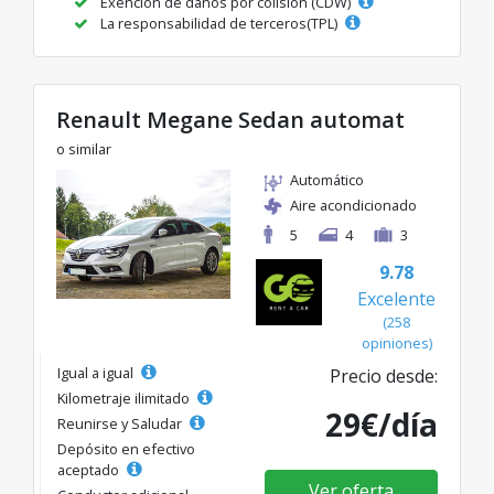
Exención de daños por colisión (CDW)
La responsabilidad de terceros(TPL)
Renault Megane Sedan automat
o similar
Automático
Aire acondicionado
5
4
3
9.78
Excelente
(258
opiniones)
Igual a igual
Precio desde:
Kilometraje ilimitado
29€/día
Reunirse y Saludar
Depósito en efectivo
aceptado
Ver oferta