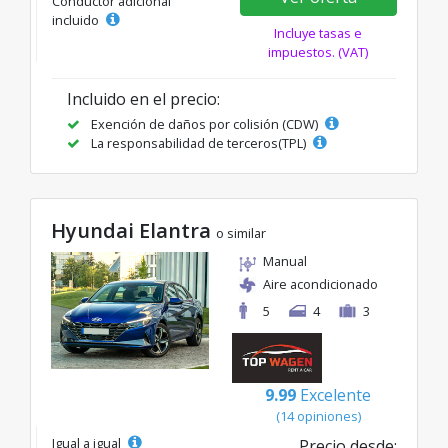
Conductor adicional
incluido
Incluye tasas e
impuestos. (VAT)
Incluido en el precio:
Exención de daños por colisión (CDW)
La responsabilidad de terceros(TPL)
Hyundai Elantra
o similar
Manual
Aire acondicionado
5
4
3
9.99
Excelente
(14 opiniones)
Igual a igual
Precio desde: