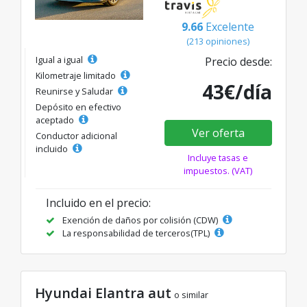
9.66
Excelente
(213 opiniones)
Igual a igual
Precio desde:
Kilometraje limitado
43€/día
Reunirse y Saludar
Depósito en efectivo
aceptado
Ver oferta
Conductor adicional
incluido
Incluye tasas e
impuestos. (VAT)
Incluido en el precio:
Exención de daños por colisión (CDW)
La responsabilidad de terceros(TPL)
Hyundai Elantra aut
o similar