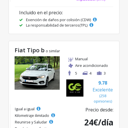
Incluido en el precio:
Exención de daños por colisión (CDW)
La responsabilidad de terceros(TPL)
Fiat Tipo b
o similar
Manual
Aire acondicionado
5
4
3
9.78
Excelente
(258
opiniones)
Igual a igual
Precio desde:
Kilometraje ilimitado
24€/día
Reunirse y Saludar