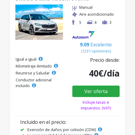
Manual
Aire acondicionado
5
4
3
9.09
Excelente
(1231 opiniones)
Igual a igual
Precio desde:
Kilometraje ilimitado
40€/día
Reunirse y Saludar
Conductor adicional
incluido
Ver oferta
Incluye tasas e
impuestos. (VAT)
Incluido en el precio:
Exención de daños por colisión (CDW)