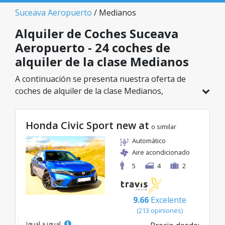
Suceava Aeropuerto
/ Medianos
Alquiler de Coches Suceava
Aeropuerto - 24 coches de
alquiler de la clase Medianos
A continuación se presenta nuestra oferta de
coches de alquiler de la clase Medianos,
disponible en Suceava Aeropuerto. De un total
de 24 vehículos en esta ubicación, puedes elegir
Honda Civic Sport new at
el modelo ideal de la categoría seleccionada, con
o similar
tarifas excelentes desde solo 23€/día.
Automático
Aire acondicionado
5
4
2
9.66
Excelente
(213 opiniones)
Igual a igual