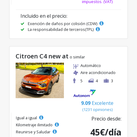
impuestos. (VAT)
Incluido en el precio:
Exención de daños por colisión (CDW)
La responsabilidad de terceros(TPL)
Citroen C4 new at
o similar
Automático
Aire acondicionado
5
4
3
9.09
Excelente
(1231 opiniones)
Igual a igual
Precio desde:
Kilometraje ilimitado
45€/día
Reunirse y Saludar