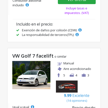
Conductor adicional
incluido
Incluye tasas e
impuestos. (VAT)
Incluido en el precio:
Exención de daños por colisión (CDW)
La responsabilidad de terceros(TPL)
VW Golf 7 facelift
o similar
Manual
Aire acondicionado
5
4
3
9.99
Excelente
(14 opiniones)
Igual a igual
Precio desde: