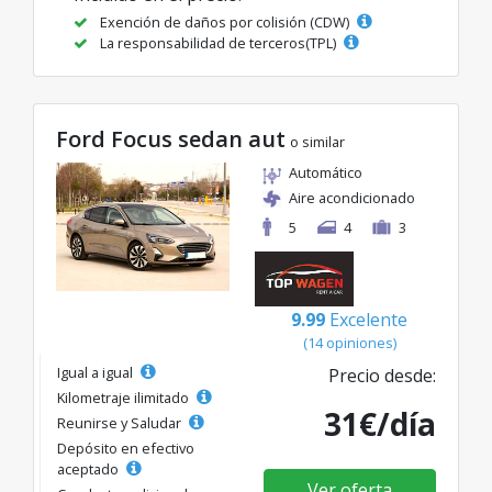
Exención de daños por colisión (CDW)
La responsabilidad de terceros(TPL)
Ford Focus sedan aut
o similar
Automático
Aire acondicionado
5
4
3
9.99
Excelente
(14 opiniones)
Igual a igual
Precio desde:
Kilometraje ilimitado
31€/día
Reunirse y Saludar
Depósito en efectivo
aceptado
Ver oferta