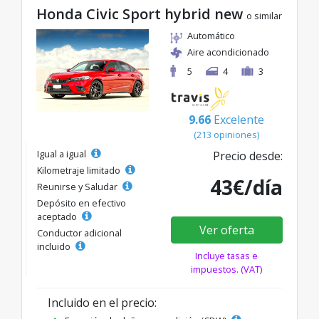
Honda Civic Sport hybrid new
o similar
Automático
Aire acondicionado
5
4
3
9.66
Excelente
(213 opiniones)
Igual a igual
Precio desde:
Kilometraje limitado
43€/día
Reunirse y Saludar
Depósito en efectivo
aceptado
Ver oferta
Conductor adicional
incluido
Incluye tasas e
impuestos. (VAT)
Incluido en el precio: