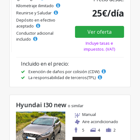
Kilometraje ilimitado
25€/día
Reunirse y Saludar
Depósito en efectivo
aceptado
Ver oferta
Conductor adicional
incluido
Incluye tasas e
impuestos. (VAT)
Incluido en el precio:
Exención de daños por colisión (CDW)
La responsabilidad de terceros(TPL)
Hyundai I30 new
o similar
Manual
Aire acondicionado
5
4
2