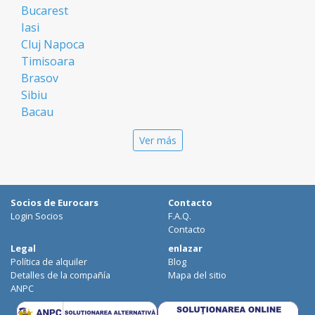
Bucarest
Iasi
Cluj Napoca
Timisoara
Brasov
Sibiu
Bacau
Oradea
Ver más
Arad
Piatra Neamt
Constanta
Galati
Socios de Eurocars
Contacto
Suceava
Login Socios
F.A.Q.
Targu Mures
Contacto
Focsani
Legal
enlazar
Política de alquiler
Blog
Targoviste
Detalles de la compañía
Mapa del sitio
Ploiesti
ANPC
Craiova
Botosani