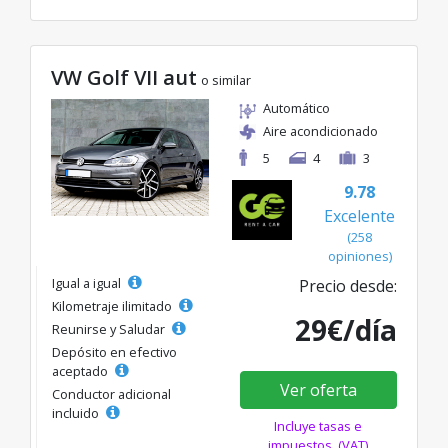
VW Golf VII aut
o similar
Automático
Aire acondicionado
5
4
3
9.78
Excelente
(258
opiniones)
Igual a igual
Precio desde:
Kilometraje ilimitado
29€/día
Reunirse y Saludar
Depósito en efectivo
aceptado
Ver oferta
Conductor adicional
incluido
Incluye tasas e
impuestos. (VAT)