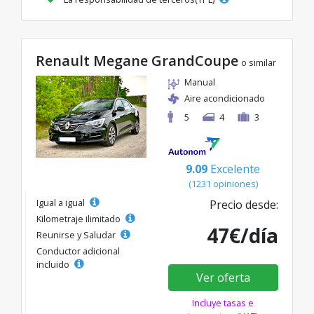
Renault Megane GrandCoupe
o similar
Manual
Aire acondicionado
5
4
3
9.09
Excelente
(1231 opiniones)
Igual a igual
Precio desde:
Kilometraje ilimitado
47€/día
Reunirse y Saludar
Conductor adicional
incluido
Ver oferta
Incluye tasas e