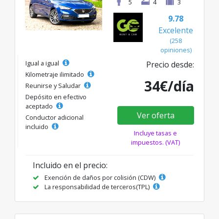
5
4
3
9.78
Excelente
(258
opiniones)
Igual a igual
Precio desde:
Kilometraje ilimitado
34€/día
Reunirse y Saludar
Depósito en efectivo
aceptado
Ver oferta
Conductor adicional
incluido
Incluye tasas e
impuestos. (VAT)
Incluido en el precio:
Exención de daños por colisión (CDW)
La responsabilidad de terceros(TPL)