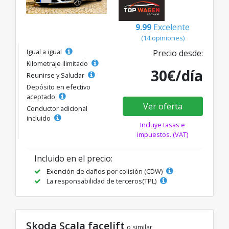
9.99
Excelente
(14 opiniones)
Igual a igual
Precio desde:
Kilometraje ilimitado
30€/día
Reunirse y Saludar
Depósito en efectivo
aceptado
Ver oferta
Conductor adicional
incluido
Incluye tasas e
impuestos. (VAT)
Incluido en el precio:
Exención de daños por colisión (CDW)
La responsabilidad de terceros(TPL)
Skoda Scala facelift
o similar