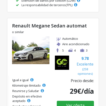
Exención de daños por colisión (CDW)
La responsabilidad de terceros(TPL)
Renault Megane Sedan automat
o similar
Automático
Aire acondicionado
5
4
3
9.78
Excelente
(258
opiniones)
Igual a igual
Precio desde:
Kilometraje ilimitado
29€/día
Reunirse y Saludar
Depósito en efectivo
aceptado
Ver oferta