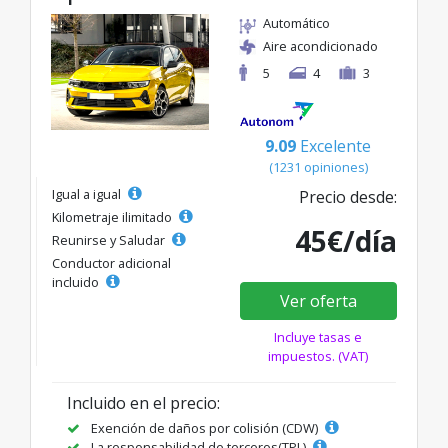
Automático
Aire acondicionado
5
4
3
9.09
Excelente
(1231 opiniones)
Igual a igual
Precio desde:
Kilometraje ilimitado
45€/día
Reunirse y Saludar
Conductor adicional
incluido
Ver oferta
Incluye tasas e
impuestos. (VAT)
Incluido en el precio:
Exención de daños por colisión (CDW)
La responsabilidad de terceros(TPL)