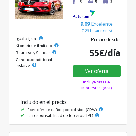
5
5
3
9.09
Excelente
(1231 opiniones)
Igual a igual
Precio desde:
Kilometraje ilimitado
55€/día
Reunirse y Saludar
Conductor adicional
incluido
Ver oferta
Incluye tasas e
impuestos. (VAT)
Incluido en el precio:
Exención de daños por colisión (CDW)
La responsabilidad de terceros(TPL)