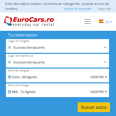
Este sitio utiliza cookies. Al continuar navegando, aceptas el uso de
cookies.
estoy de acuerdo
Saber más
ES
Tu reservacion
Lugar de recogida
Suceava Aeropuerto
Lugar de enseñanza
Suceava Aeropuerto
Fecha de recogida
Dom.,
09
Agosto
14:00 PM
Fecha de entrega
Mié.,
12
Agosto
14:00 PM
Buscar autos