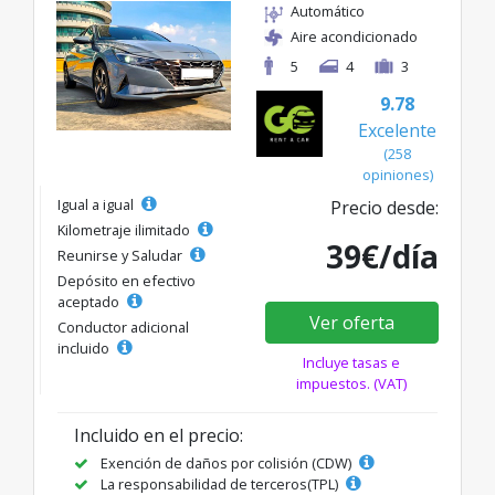
Automático
Aire acondicionado
5
4
3
9.78
Excelente
(258
opiniones)
Igual a igual
Precio desde:
Kilometraje ilimitado
39€/día
Reunirse y Saludar
Depósito en efectivo
aceptado
Ver oferta
Conductor adicional
incluido
Incluye tasas e
impuestos. (VAT)
Incluido en el precio:
Exención de daños por colisión (CDW)
La responsabilidad de terceros(TPL)