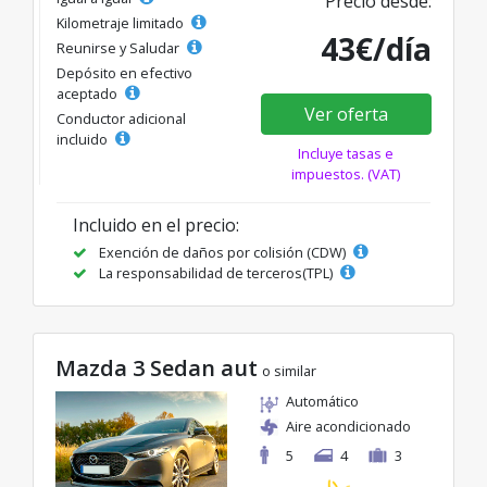
Precio desde:
Kilometraje limitado
43€/día
Reunirse y Saludar
Depósito en efectivo
aceptado
Ver oferta
Conductor adicional
incluido
Incluye tasas e
impuestos. (VAT)
Incluido en el precio:
Exención de daños por colisión (CDW)
La responsabilidad de terceros(TPL)
Mazda 3 Sedan aut
o similar
Automático
Aire acondicionado
5
4
3