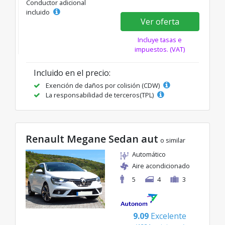
Conductor adicional
incluido
Ver oferta
Incluye tasas e
impuestos. (VAT)
Incluido en el precio:
Exención de daños por colisión (CDW)
La responsabilidad de terceros(TPL)
Renault Megane Sedan aut
o similar
Automático
Aire acondicionado
5
4
3
9.09
Excelente