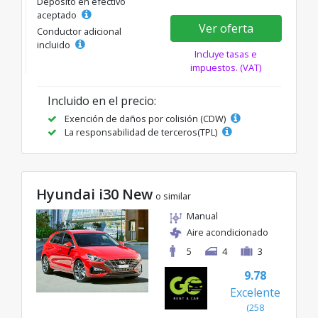
Depósito en efectivo
aceptado
Ver oferta
Conductor adicional
incluido
Incluye tasas e
impuestos. (VAT)
Incluido en el precio:
Exención de daños por colisión (CDW)
La responsabilidad de terceros(TPL)
Hyundai i30 New
o similar
Manual
Aire acondicionado
5
4
3
9.78
Excelente
(258