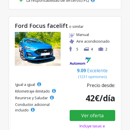
La responsabilidad de terceros(TPL)
Ford Focus facelift
o similar
Manual
Aire acondicionado
5
4
2
9.09
Excelente
(1231 opiniones)
Igual a igual
Precio desde:
Kilometraje ilimitado
42€/día
Reunirse y Saludar
Conductor adicional
incluido
Ver oferta
Incluye tasas e