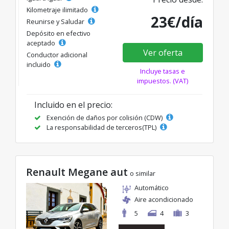
Kilometraje ilimitado
23€/día
Reunirse y Saludar
Depósito en efectivo
aceptado
Ver oferta
Conductor adicional
incluido
Incluye tasas e
impuestos. (VAT)
Incluido en el precio:
Exención de daños por colisión (CDW)
La responsabilidad de terceros(TPL)
Renault Megane aut
o similar
Automático
Aire acondicionado
5
4
3