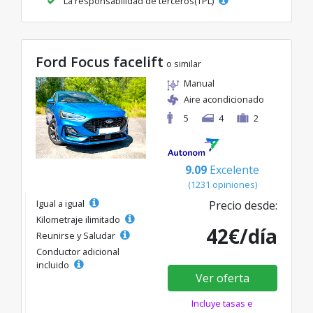
La responsabilidad de terceros(TPL)
Ford Focus facelift
o similar
Manual
Aire acondicionado
5
4
2
9.09
Excelente
(1231 opiniones)
Igual a igual
Precio desde:
Kilometraje ilimitado
42€/día
Reunirse y Saludar
Conductor adicional
incluido
Ver oferta
Incluye tasas e