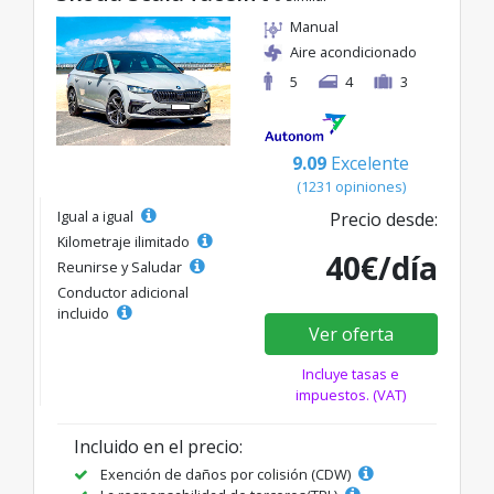
Manual
Aire acondicionado
5
4
3
9.09
Excelente
(1231 opiniones)
Igual a igual
Precio desde:
Kilometraje ilimitado
40€/día
Reunirse y Saludar
Conductor adicional
incluido
Ver oferta
Incluye tasas e
impuestos. (VAT)
Incluido en el precio:
Exención de daños por colisión (CDW)