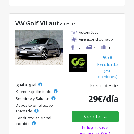
VW Golf VII aut
o similar
Automático
Aire acondicionado
5
4
3
9.78
Excelente
(258
opiniones)
Igual a igual
Precio desde:
Kilometraje ilimitado
29€/día
Reunirse y Saludar
Depósito en efectivo
aceptado
Ver oferta
Conductor adicional
incluido
Incluye tasas e
impuestos. (VAT)