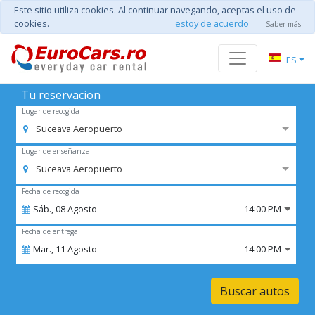
Este sitio utiliza cookies. Al continuar navegando, aceptas el uso de
cookies.
estoy de acuerdo
Saber más
ES
Tu reservacion
Lugar de recogida
Suceava Aeropuerto
Lugar de enseñanza
Suceava Aeropuerto
Fecha de recogida
Sáb.,
08
Agosto
14:00 PM
Fecha de entrega
Mar.,
11
Agosto
14:00 PM
Buscar autos