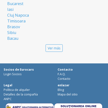
Bucarest
Iasi
Cluj Napoca
Timisoara
Brasov
Sibiu
Bacau
Oradea
Ver más
Arad
Piatra Neamt
Constanta
Galati
Socios de Eurocars
Contacto
Suceava
Login Socios
F.A.Q.
Targu Mures
Contacto
Focsani
Legal
enlazar
Política de alquiler
Blog
Targoviste
Detalles de la compañía
Mapa del sitio
Ploiesti
ANPC
Craiova
Botosani