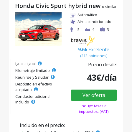
Honda Civic Sport hybrid new
o similar
Automático
Aire acondicionado
5
4
3
9.66
Excelente
(213 opiniones)
Igual a igual
Precio desde:
Kilometraje limitado
43€/día
Reunirse y Saludar
Depósito en efectivo
aceptado
Ver oferta
Conductor adicional
incluido
Incluye tasas e
impuestos. (VAT)
Incluido en el precio: