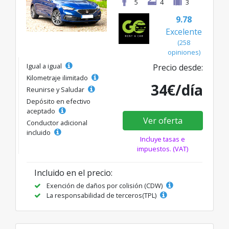
5
4
3
9.78
Excelente
(258
opiniones)
Igual a igual
Precio desde:
Kilometraje ilimitado
34€/día
Reunirse y Saludar
Depósito en efectivo
aceptado
Ver oferta
Conductor adicional
incluido
Incluye tasas e
impuestos. (VAT)
Incluido en el precio:
Exención de daños por colisión (CDW)
La responsabilidad de terceros(TPL)