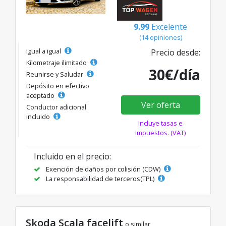
9.99
Excelente
(14 opiniones)
Igual a igual
Precio desde:
Kilometraje ilimitado
30€/día
Reunirse y Saludar
Depósito en efectivo
aceptado
Ver oferta
Conductor adicional
incluido
Incluye tasas e
impuestos. (VAT)
Incluido en el precio:
Exención de daños por colisión (CDW)
La responsabilidad de terceros(TPL)
Skoda Scala facelift
o similar