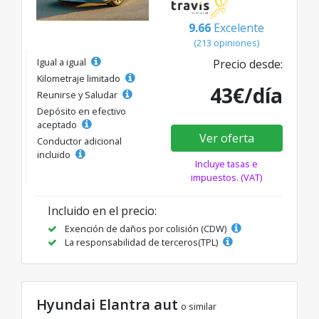
9.66
Excelente
(213 opiniones)
Igual a igual
Precio desde:
Kilometraje limitado
43€/día
Reunirse y Saludar
Depósito en efectivo
aceptado
Ver oferta
Conductor adicional
incluido
Incluye tasas e
impuestos. (VAT)
Incluido en el precio:
Exención de daños por colisión (CDW)
La responsabilidad de terceros(TPL)
Hyundai Elantra aut
o similar