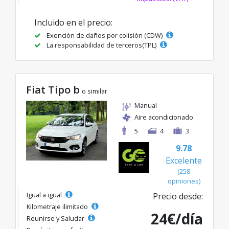
Incluido en el precio:
Exención de daños por colisión (CDW)
La responsabilidad de terceros(TPL)
Fiat Tipo b
o similar
Manual
Aire acondicionado
5
4
3
9.78
Excelente
(258
opiniones)
Igual a igual
Precio desde:
Kilometraje ilimitado
24€/día
Reunirse y Saludar