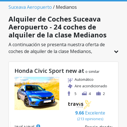
Suceava Aeropuerto
/ Medianos
Alquiler de Coches Suceava
Aeropuerto - 24 coches de
alquiler de la clase Medianos
A continuación se presenta nuestra oferta de
coches de alquiler de la clase Medianos,
disponible en Suceava Aeropuerto. De un total
de 24 vehículos en esta ubicación, puedes elegir
Honda Civic Sport new at
el modelo ideal de la categoría seleccionada, con
o similar
tarifas excelentes desde solo 23€/día.
Automático
Aire acondicionado
5
4
2
9.66
Excelente
(213 opiniones)
Igual a igual