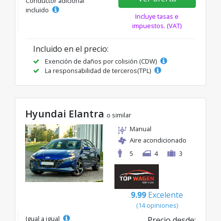
Conductor adicional
incluido
Incluye tasas e
impuestos. (VAT)
Incluido en el precio:
Exención de daños por colisión (CDW)
La responsabilidad de terceros(TPL)
Hyundai Elantra
o similar
Manual
Aire acondicionado
5
4
3
9.99
Excelente
(14 opiniones)
Igual a igual
Precio desde: