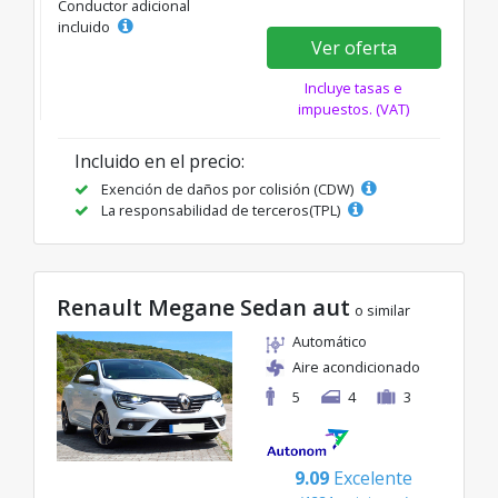
Conductor adicional
incluido
Ver oferta
Incluye tasas e
impuestos. (VAT)
Incluido en el precio:
Exención de daños por colisión (CDW)
La responsabilidad de terceros(TPL)
Renault Megane Sedan aut
o similar
Automático
Aire acondicionado
5
4
3
9.09
Excelente