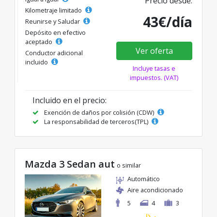
Precio desde:
Kilometraje limitado
43€/día
Reunirse y Saludar
Depósito en efectivo
aceptado
Ver oferta
Conductor adicional
incluido
Incluye tasas e
impuestos. (VAT)
Incluido en el precio:
Exención de daños por colisión (CDW)
La responsabilidad de terceros(TPL)
Mazda 3 Sedan aut
o similar
Automático
Aire acondicionado
5
4
3