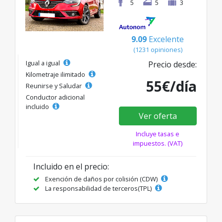
5
5
3
9.09
Excelente
(1231 opiniones)
Igual a igual
Precio desde:
Kilometraje ilimitado
55€/día
Reunirse y Saludar
Conductor adicional
incluido
Ver oferta
Incluye tasas e
impuestos. (VAT)
Incluido en el precio:
Exención de daños por colisión (CDW)
La responsabilidad de terceros(TPL)