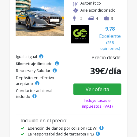
Automático
Aire acondicionado
5
4
3
9.78
Excelente
(258
opiniones)
Igual a igual
Precio desde:
Kilometraje ilimitado
39€/día
Reunirse y Saludar
Depósito en efectivo
aceptado
Ver oferta
Conductor adicional
incluido
Incluye tasas e
impuestos. (VAT)
Incluido en el precio:
Exención de daños por colisión (CDW)
La responsabilidad de terceros(TPL)