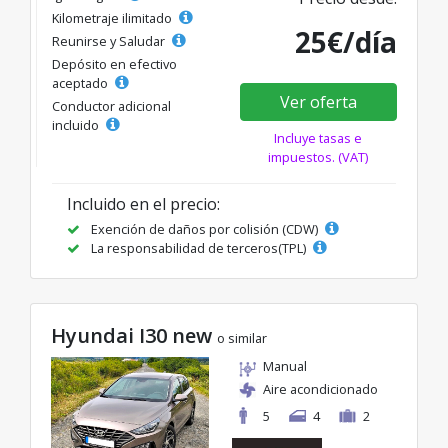
Kilometraje ilimitado
25€/día
Reunirse y Saludar
Depósito en efectivo
aceptado
Ver oferta
Conductor adicional
incluido
Incluye tasas e
impuestos. (VAT)
Incluido en el precio:
Exención de daños por colisión (CDW)
La responsabilidad de terceros(TPL)
Hyundai I30 new
o similar
Manual
Aire acondicionado
5
4
2