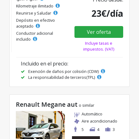
Kilometraje ilimitado
23€/día
Reunirse y Saludar
Depósito en efectivo
aceptado
Ver oferta
Conductor adicional
incluido
Incluye tasas e
impuestos. (VAT)
Incluido en el precio:
Exención de daños por colisión (CDW)
La responsabilidad de terceros(TPL)
Renault Megane aut
o similar
Automático
Aire acondicionado
5
4
3