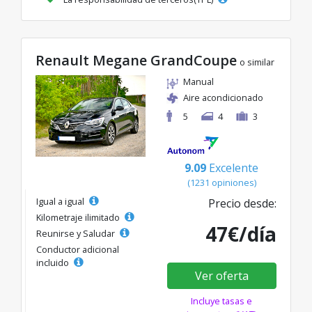
Renault Megane GrandCoupe
o similar
Manual
Aire acondicionado
5
4
3
9.09
Excelente
(1231 opiniones)
Igual a igual
Precio desde:
Kilometraje ilimitado
47€/día
Reunirse y Saludar
Conductor adicional
incluido
Ver oferta
Incluye tasas e