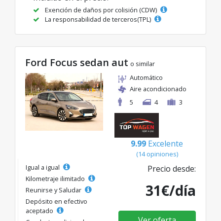
Exención de daños por colisión (CDW)
La responsabilidad de terceros(TPL)
Ford Focus sedan aut
o similar
Automático
Aire acondicionado
5
4
3
9.99
Excelente
(14 opiniones)
Igual a igual
Precio desde:
Kilometraje ilimitado
31€/día
Reunirse y Saludar
Depósito en efectivo
aceptado
Ver oferta