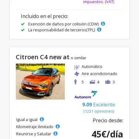
impuestos. (VAT)
Incluido en el precio:
Exención de daños por colisión (CDW)
La responsabilidad de terceros(TPL)
Citroen C4 new at
o similar
Automático
Aire acondicionado
5
4
3
9.09
Excelente
(1231 opiniones)
Igual a igual
Precio desde:
Kilometraje ilimitado
45€/día
Reunirse y Saludar