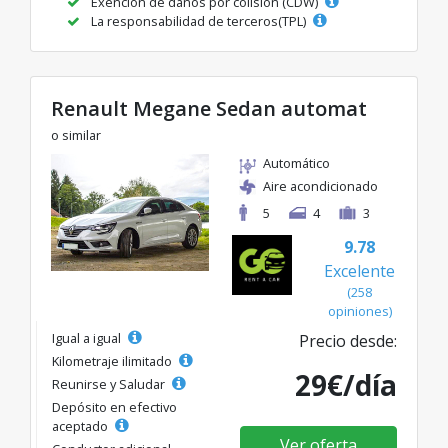
Exención de daños por colisión (CDW)
La responsabilidad de terceros(TPL)
Renault Megane Sedan automat
o similar
Automático
Aire acondicionado
5
4
3
9.78
Excelente
(258
opiniones)
Igual a igual
Precio desde:
Kilometraje ilimitado
29€/día
Reunirse y Saludar
Depósito en efectivo
aceptado
Ver oferta