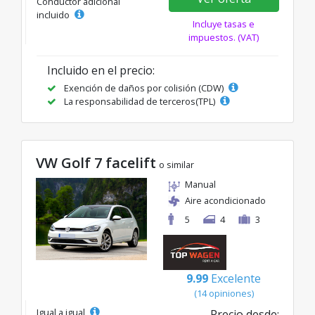
Conductor adicional
incluido
Incluye tasas e
impuestos. (VAT)
Incluido en el precio:
Exención de daños por colisión (CDW)
La responsabilidad de terceros(TPL)
VW Golf 7 facelift
o similar
Manual
Aire acondicionado
5
4
3
9.99
Excelente
(14 opiniones)
Igual a igual
Precio desde: