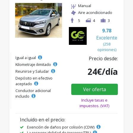
Manual
Aire acondicionado
5
4
3
9.78
Excelente
(258
opiniones)
Igual a igual
Precio desde:
Kilometraje ilimitado
24€/día
Reunirse y Saludar
Depósito en efectivo
aceptado
Ver oferta
Conductor adicional
incluido
Incluye tasas e
impuestos. (VAT)
Incluido en el precio:
Exención de daños por colisión (CDW)
La responsabilidad de terceros(TPL)