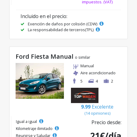
impuestos. (VAT)
Incluido en el precio:
Exención de daños por colisión (CDW)
La responsabilidad de terceros(TPL)
Ford Fiesta Manual
o similar
Manual
Aire acondicionado
5
4
2
9.99
Excelente
(14 opiniones)
Igual a igual
Precio desde:
Kilometraje ilimitado
21€/día
Reunirse y Saludar