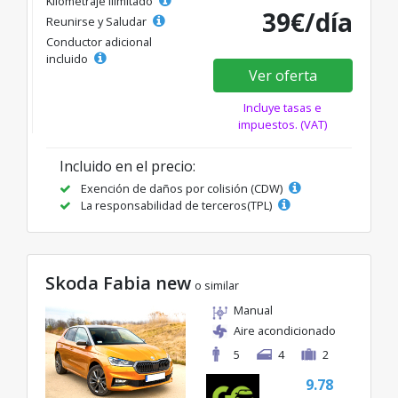
Kilometraje ilimitado
39€/día
Reunirse y Saludar
Conductor adicional
incluido
Ver oferta
Incluye tasas e
impuestos. (VAT)
Incluido en el precio:
Exención de daños por colisión (CDW)
La responsabilidad de terceros(TPL)
Skoda Fabia new
o similar
Manual
Aire acondicionado
5
4
2
9.78