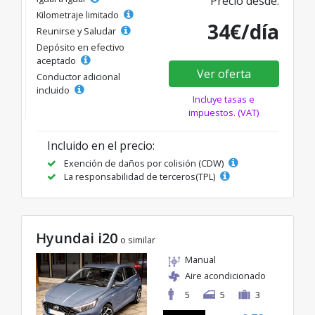
Precio desde:
Kilometraje limitado
34€/día
Reunirse y Saludar
Depósito en efectivo
aceptado
Ver oferta
Conductor adicional
incluido
Incluye tasas e
impuestos. (VAT)
Incluido en el precio:
Exención de daños por colisión (CDW)
La responsabilidad de terceros(TPL)
Hyundai i20
o similar
Manual
Aire acondicionado
5
5
3