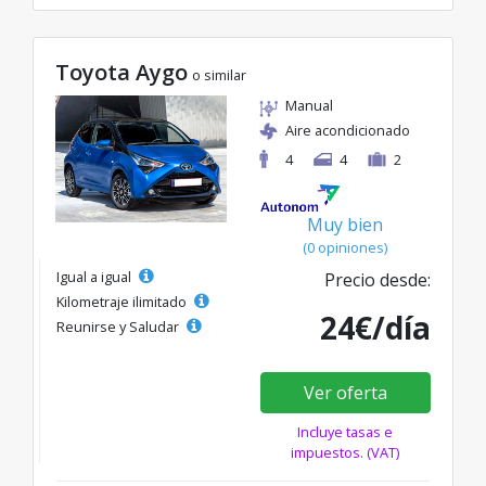
Toyota Aygo
o similar
Manual
Aire acondicionado
4
4
2
Muy bien
(0 opiniones)
Igual a igual
Precio desde:
Kilometraje ilimitado
24€/día
Reunirse y Saludar
Ver oferta
Incluye tasas e
impuestos. (VAT)