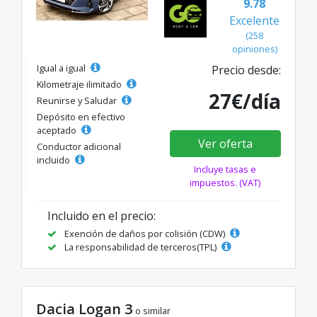
9.78
Excelente
(258
opiniones)
Igual a igual
Precio desde:
Kilometraje ilimitado
27€/día
Reunirse y Saludar
Depósito en efectivo
aceptado
Ver oferta
Conductor adicional
incluido
Incluye tasas e
impuestos. (VAT)
Incluido en el precio:
Exención de daños por colisión (CDW)
La responsabilidad de terceros(TPL)
Dacia Logan 3
o similar