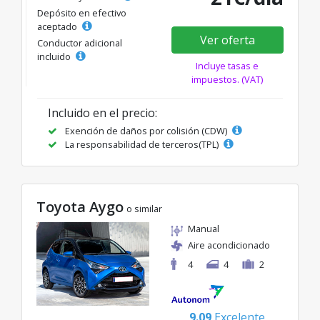
Depósito en efectivo
aceptado
Ver oferta
Conductor adicional
incluido
Incluye tasas e
impuestos. (VAT)
Incluido en el precio:
Exención de daños por colisión (CDW)
La responsabilidad de terceros(TPL)
Toyota Aygo
o similar
Manual
Aire acondicionado
4
4
2
9.09
Excelente