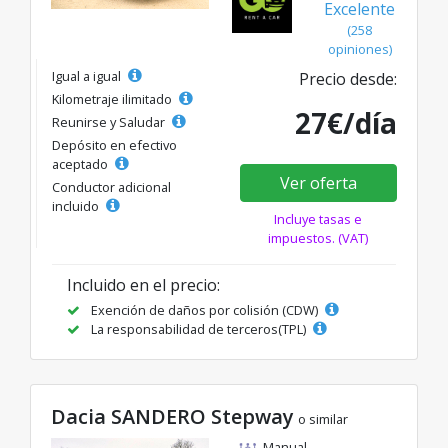
Excelente
(258
opiniones)
Igual a igual
Precio desde:
Kilometraje ilimitado
27€/día
Reunirse y Saludar
Depósito en efectivo
aceptado
Ver oferta
Conductor adicional
incluido
Incluye tasas e
impuestos. (VAT)
Incluido en el precio:
Exención de daños por colisión (CDW)
La responsabilidad de terceros(TPL)
Dacia SANDERO Stepway
o similar
Manual