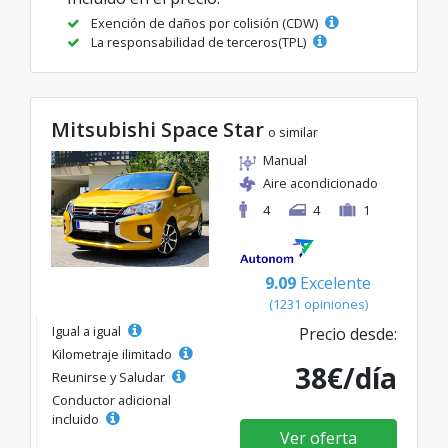
Exención de daños por colisión (CDW)
La responsabilidad de terceros(TPL)
Mitsubishi Space Star
o similar
Manual
Aire acondicionado
4
4
1
9.09
Excelente
(1231 opiniones)
Igual a igual
Precio desde:
Kilometraje ilimitado
38€/día
Reunirse y Saludar
Conductor adicional
incluido
Ver oferta