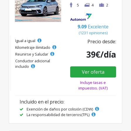
5
4
2
9.09
Excelente
(1231 opiniones)
Igual a igual
Precio desde:
Kilometraje ilimitado
39€/día
Reunirse y Saludar
Conductor adicional
incluido
Ver oferta
Incluye tasas e
impuestos. (VAT)
Incluido en el precio:
Exención de daños por colisión (CDW)
La responsabilidad de terceros(TPL)