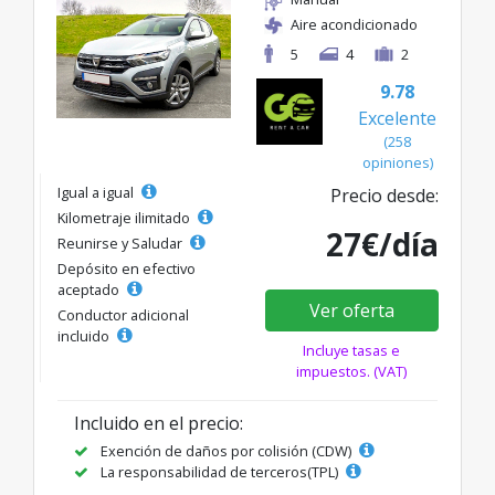
Aire acondicionado
5
4
2
9.78
Excelente
(258
opiniones)
Igual a igual
Precio desde:
Kilometraje ilimitado
27€/día
Reunirse y Saludar
Depósito en efectivo
aceptado
Ver oferta
Conductor adicional
incluido
Incluye tasas e
impuestos. (VAT)
Incluido en el precio:
Exención de daños por colisión (CDW)
La responsabilidad de terceros(TPL)