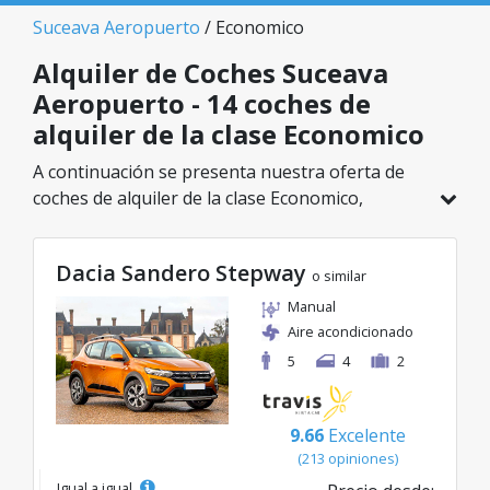
Suceava Aeropuerto
/ Economico
Alquiler de Coches Suceava
Aeropuerto - 14 coches de
alquiler de la clase Economico
A continuación se presenta nuestra oferta de
coches de alquiler de la clase Economico,
disponible en Suceava Aeropuerto. De un total
de 14 vehículos en esta ubicación, puedes elegir
Dacia Sandero Stepway
el modelo ideal de la categoría seleccionada, con
o similar
tarifas excelentes desde solo 21€/día.
Manual
Aire acondicionado
5
4
2
9.66
Excelente
(213 opiniones)
Igual a igual