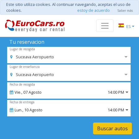
Este sitio utiliza cookies. Al continuar navegando, aceptas el uso de
cookies.
estoy de acuerdo
Saber más
ES
Tu reservacion
Lugar de recogida
Suceava Aeropuerto
Lugar de enseñanza
Suceava Aeropuerto
Fecha de recogida
Vie.,
07
Agosto
14:00 PM
Fecha de entrega
Lun.,
10
Agosto
14:00 PM
Buscar autos