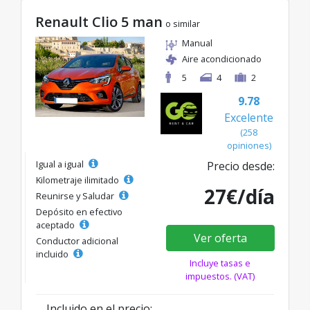
Renault Clio 5 man
o similar
Manual
Aire acondicionado
5
4
2
9.78
Excelente
(258
opiniones)
Igual a igual
Precio desde:
Kilometraje ilimitado
27€/día
Reunirse y Saludar
Depósito en efectivo
aceptado
Ver oferta
Conductor adicional
incluido
Incluye tasas e
impuestos. (VAT)
Incluido en el precio: