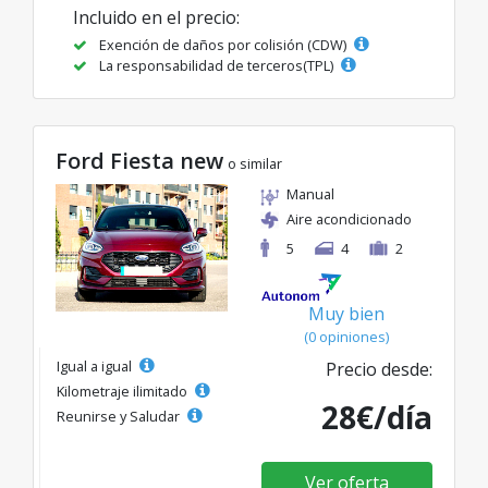
Incluido en el precio:
Exención de daños por colisión (CDW)
La responsabilidad de terceros(TPL)
Ford Fiesta new
o similar
Manual
Aire acondicionado
5
4
2
Muy bien
(0 opiniones)
Igual a igual
Precio desde:
Kilometraje ilimitado
28€/día
Reunirse y Saludar
Ver oferta