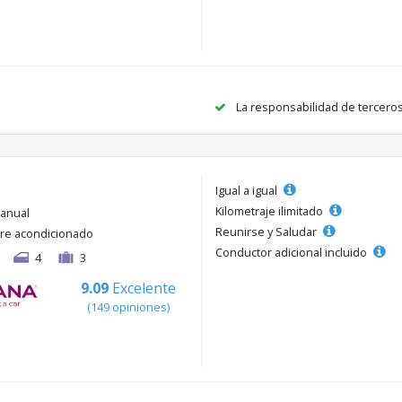
La responsabilidad de tercero
Igual a igual
Kilometraje ilimitado
anual
Reunirse y Saludar
ire acondicionado
Conductor adicional incluido
4
3
9.09
Excelente
(149 opiniones)