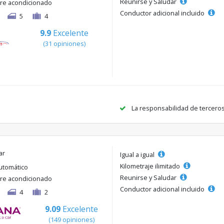
Reunirse y Saludar
ire acondicionado
Conductor adicional incluido
5
4
9.9
Excelente
(31 opiniones)
La responsabilidad de tercero
ar
Igual a igual
Kilometraje ilimitado
utomático
Reunirse y Saludar
ire acondicionado
Conductor adicional incluido
4
2
9.09
Excelente
(149 opiniones)