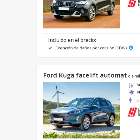
Incluido en el precio:
Exención de daños por colisión (CDW)
Ford Kuga facelift automat
o simi
A
A
5