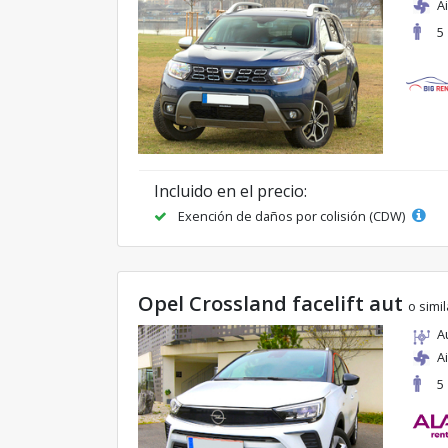
A
5
Incluido en el precio:
Exención de daños por colisión (CDW)
Opel Crossland facelift aut
o simil
A
A
5