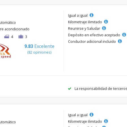
Igual a igual
Kilometraje ilimitado
utomático
Reunirse y Saludar
ire acondicionado
Depósito en efectivo aceptado
4
3
Conductor adicional incluido
9.83
Excelente
(82 opiniones)
La responsabilidad de tercero
Igual a igual
Kilometraje ilimitado
utomático