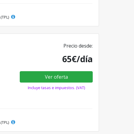
s(TPL)
Precio desde:
65€/día
Ver oferta
Incluye tasas e impuestos. (VAT)
s(TPL)