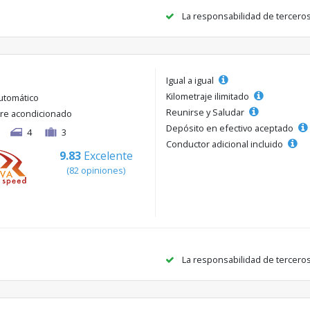
La responsabilidad de tercero
Igual a igual
Kilometraje ilimitado
utomático
Reunirse y Saludar
ire acondicionado
Depósito en efectivo aceptado
4
3
Conductor adicional incluido
9.83
Excelente
(82 opiniones)
La responsabilidad de tercero