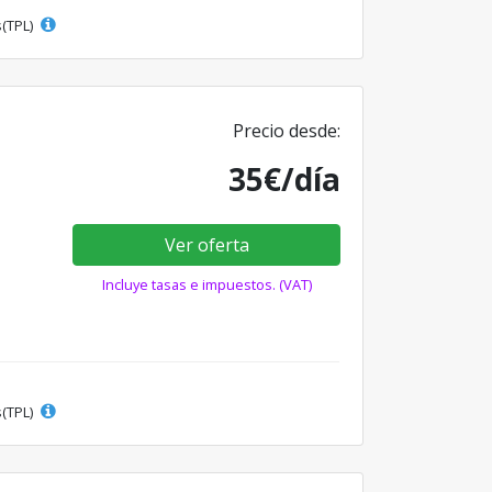
s(TPL)
Precio desde:
35€/día
Ver oferta
Incluye tasas e impuestos. (VAT)
s(TPL)