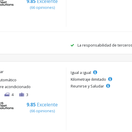
9.85
Excelente
(66 opiniones)
La responsabilidad de tercero
lar
Igual a igual
Kilometraje ilimitado
utomático
Reunirse y Saludar
ire acondicionado
4
3
9.85
Excelente
(66 opiniones)