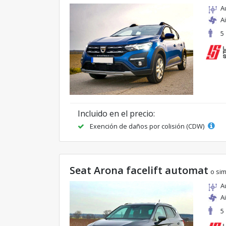
A
A
5
Incluido en el precio:
Exención de daños por colisión (CDW)
Seat Arona facelift automat
o sim
A
A
5