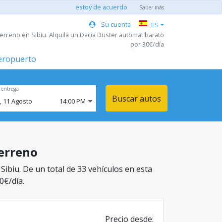
estoy de acuerdo
Saber más
Su cuenta
ES
erreno en Sibiu. Alquila un Dacia Duster automat barato
por 30€/día
aeropuerto
 entrega
Buscar autos
,
11
Agosto
14:00 PM
Terreno
Sibiu. De un total de 33 vehículos en esta
0€/día.
Precio desde: