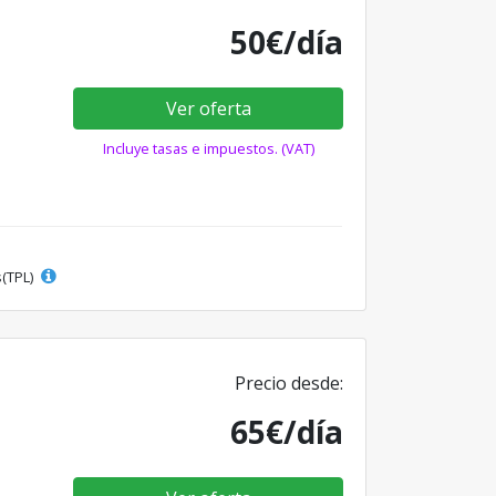
50€/día
Ver oferta
Incluye tasas e impuestos. (VAT)
s(TPL)
Precio desde:
65€/día