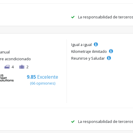
La responsabilidad de tercero
Igual a igual
Kilometraje ilimitado
anual
Reunirse y Saludar
ire acondicionado
4
2
9.85
Excelente
(66 opiniones)
La responsabilidad de tercero