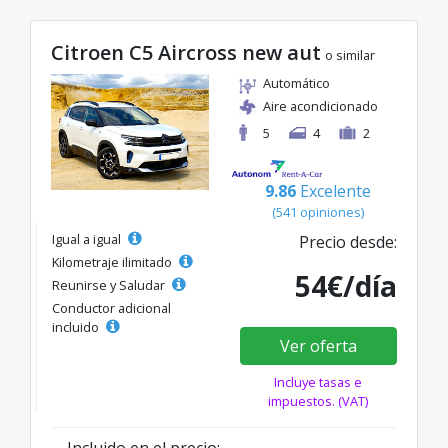
Citroen C5 Aircross new aut
o similar
Automático
Aire acondicionado
5
4
2
9.86
Excelente
(541 opiniones)
Igual a igual
Precio desde:
Kilometraje ilimitado
54€/día
Reunirse y Saludar
Conductor adicional
incluido
Ver oferta
Incluye tasas e
impuestos. (VAT)
Incluido en el precio: