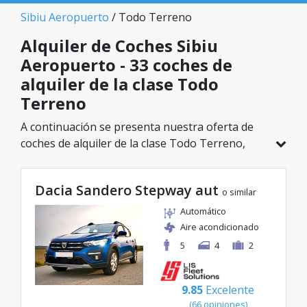
Sibiu Aeropuerto
/ Todo Terreno
Alquiler de Coches Sibiu
Aeropuerto - 33 coches de
alquiler de la clase Todo
Terreno
A continuación se presenta nuestra oferta de
coches de alquiler de la clase Todo Terreno,
disponible en Sibiu Aeropuerto. De un total de
33 vehículos en esta ubicación, puedes elegir el
Dacia Sandero Stepway aut
modelo ideal de la categoría seleccionada, con
o similar
tarifas excelentes desde solo 30€/día.
Automático
Aire acondicionado
5
4
2
9.85
Excelente
(66 opiniones)