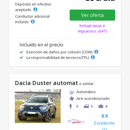
Depósito en efectivo
aceptado
Ver oferta
Conductor adicional
incluido
Incluye tasas e
impuestos. (VAT)
Incluido en el precio:
Exención de daños por colisión (CDW)
La responsabilidad de terceros(TPL)
Dacia Duster automat
o similar
Automático
Aire acondicionado
5
5
4
9.9
Excelente
(31