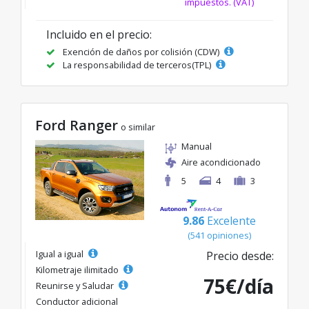
impuestos. (VAT)
Incluido en el precio:
Exención de daños por colisión (CDW)
La responsabilidad de terceros(TPL)
Ford Ranger
o similar
Manual
Aire acondicionado
5
4
3
9.86
Excelente
(541 opiniones)
Igual a igual
Precio desde:
Kilometraje ilimitado
75€/día
Reunirse y Saludar
Conductor adicional