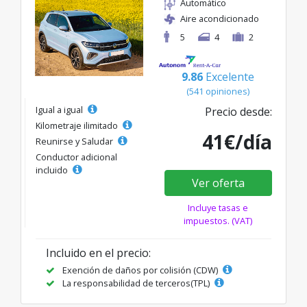
Automático
Aire acondicionado
5
4
2
9.86
Excelente
(541 opiniones)
Igual a igual
Precio desde:
Kilometraje ilimitado
41€/día
Reunirse y Saludar
Conductor adicional
incluido
Ver oferta
Incluye tasas e
impuestos. (VAT)
Incluido en el precio:
Exención de daños por colisión (CDW)
La responsabilidad de terceros(TPL)