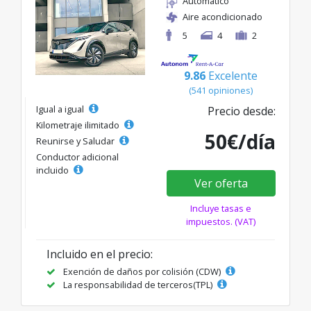
Automático
Aire acondicionado
5
4
2
9.86
Excelente
(541 opiniones)
Igual a igual
Precio desde:
Kilometraje ilimitado
50€/día
Reunirse y Saludar
Conductor adicional
incluido
Ver oferta
Incluye tasas e
impuestos. (VAT)
Incluido en el precio:
Exención de daños por colisión (CDW)
La responsabilidad de terceros(TPL)