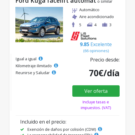
Ford Kuga facelift automat
o similar
Automático
Aire acondicionado
5
4
3
9.85
Excelente
(66 opiniones)
Igual a igual
Precio desde:
Kilometraje ilimitado
70€/día
Reunirse y Saludar
Ver oferta
Incluye tasas e
impuestos. (VAT)
Incluido en el precio:
Exención de daños por colisión (CDW)
La responsabilidad de terceros(TPL)