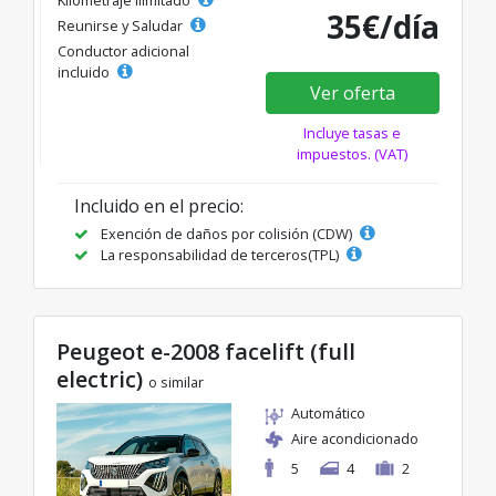
35€/día
Reunirse y Saludar
Conductor adicional
incluido
Ver oferta
Incluye tasas e
impuestos. (VAT)
Incluido en el precio:
Exención de daños por colisión (CDW)
La responsabilidad de terceros(TPL)
Peugeot e-2008 facelift (full
electric)
o similar
Automático
Aire acondicionado
5
4
2