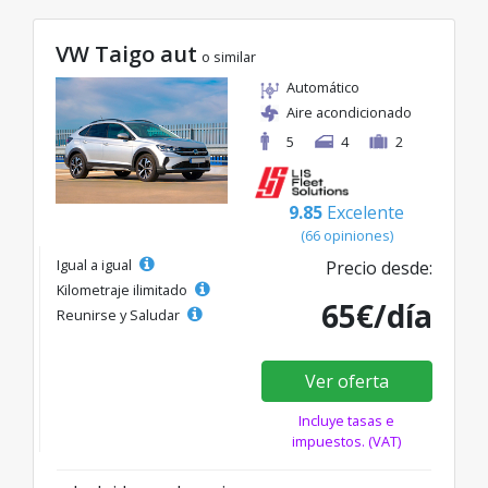
VW Taigo aut
o similar
Automático
Aire acondicionado
5
4
2
9.85
Excelente
(66 opiniones)
Igual a igual
Precio desde:
Kilometraje ilimitado
65€/día
Reunirse y Saludar
Ver oferta
Incluye tasas e
impuestos. (VAT)