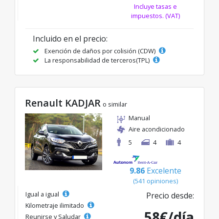
Incluye tasas e
impuestos. (VAT)
Incluido en el precio:
Exención de daños por colisión (CDW)
La responsabilidad de terceros(TPL)
Renault KADJAR
o similar
Manual
Aire acondicionado
5
4
4
9.86
Excelente
(541 opiniones)
Igual a igual
Precio desde:
Kilometraje ilimitado
58€/día
Reunirse y Saludar