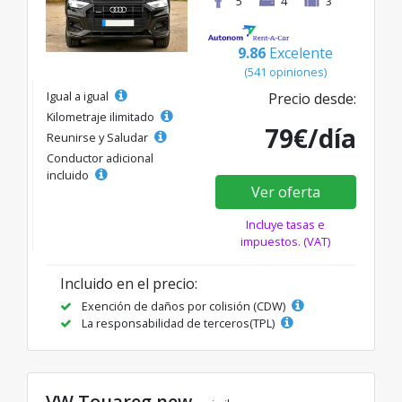
5
4
3
9.86
Excelente
(541 opiniones)
Igual a igual
Precio desde:
Kilometraje ilimitado
79€/día
Reunirse y Saludar
Conductor adicional
incluido
Ver oferta
Incluye tasas e
impuestos. (VAT)
Incluido en el precio:
Exención de daños por colisión (CDW)
La responsabilidad de terceros(TPL)
VW Touareg new