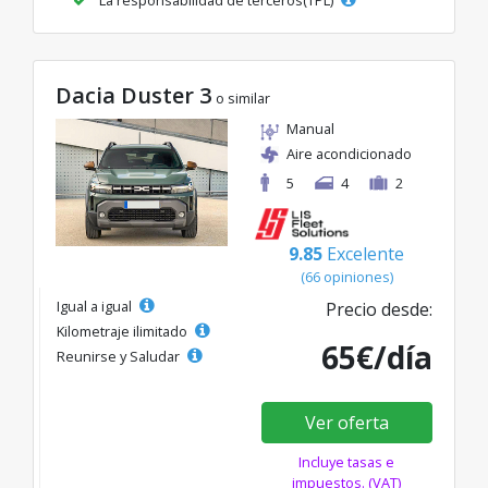
Dacia Duster 3
o similar
Manual
Aire acondicionado
5
4
2
9.85
Excelente
(66 opiniones)
Igual a igual
Precio desde:
Kilometraje ilimitado
65€/día
Reunirse y Saludar
Ver oferta
Incluye tasas e
impuestos. (VAT)