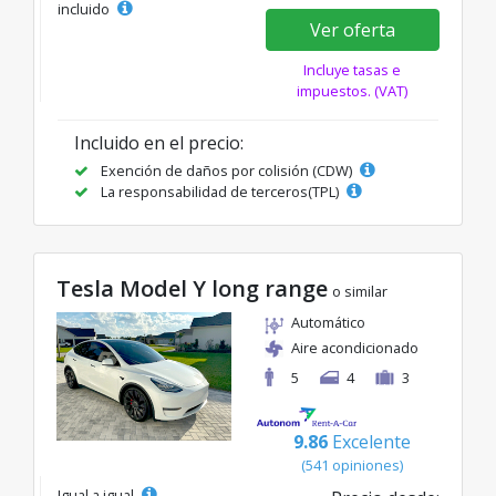
incluido
Ver oferta
Incluye tasas e
impuestos. (VAT)
Incluido en el precio:
Exención de daños por colisión (CDW)
La responsabilidad de terceros(TPL)
Tesla Model Y long range
o similar
Automático
Aire acondicionado
5
4
3
9.86
Excelente
(541 opiniones)
Igual a igual