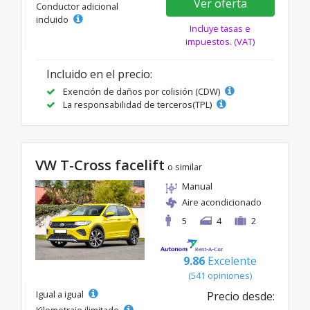
Ver oferta
Conductor adicional
incluido
Incluye tasas e
impuestos. (VAT)
Incluido en el precio:
Exención de daños por colisión (CDW)
La responsabilidad de terceros(TPL)
VW T-Cross facelift
o similar
Manual
Aire acondicionado
5
4
2
9.86
Excelente
(541 opiniones)
Igual a igual
Precio desde:
Kilometraje ilimitado