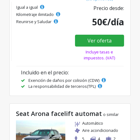
Igual a igual
Precio desde:
Kilometraje ilimitado
50€/día
Reunirse y Saludar
Ver oferta
Incluye tasas e
impuestos. (VAT)
Incluido en el precio:
Exención de daños por colisión (CDW)
La responsabilidad de terceros(TPL)
Seat Arona facelift automat
o similar
Automático
Aire acondicionado
5
4
2