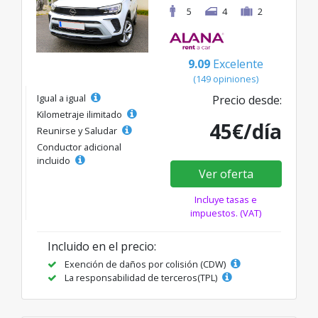
5
4
2
9.09
Excelente
(149 opiniones)
Igual a igual
Precio desde:
Kilometraje ilimitado
45€/día
Reunirse y Saludar
Conductor adicional
incluido
Ver oferta
Incluye tasas e
impuestos. (VAT)
Incluido en el precio:
Exención de daños por colisión (CDW)
La responsabilidad de terceros(TPL)