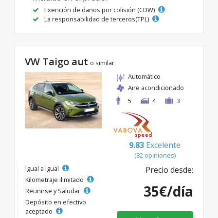
Exención de daños por colisión (CDW)
La responsabilidad de terceros(TPL)
VW Taigo aut
o similar
Automático
Aire acondicionado
5
4
3
9.83
Excelente
(82 opiniones)
Igual a igual
Precio desde:
Kilometraje ilimitado
35€/día
Reunirse y Saludar
Depósito en efectivo
aceptado