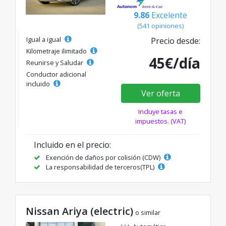
9.86
Excelente
(541 opiniones)
Igual a igual
Precio desde:
Kilometraje ilimitado
45€/día
Reunirse y Saludar
Conductor adicional
incluido
Ver oferta
Incluye tasas e
impuestos. (VAT)
Incluido en el precio:
Exención de daños por colisión (CDW)
La responsabilidad de terceros(TPL)
Nissan Ariya (electric)
o similar