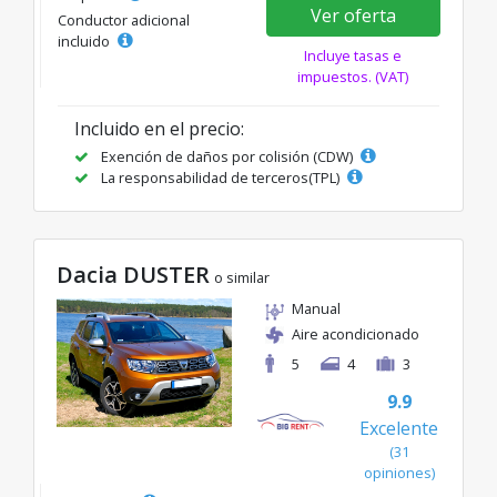
Ver oferta
Conductor adicional
incluido
Incluye tasas e
impuestos. (VAT)
Incluido en el precio:
Exención de daños por colisión (CDW)
La responsabilidad de terceros(TPL)
Dacia DUSTER
o similar
Manual
Aire acondicionado
5
4
3
9.9
Excelente
(31
opiniones)