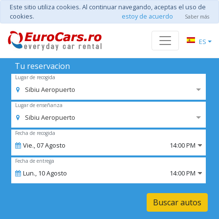
Este sitio utiliza cookies. Al continuar navegando, aceptas el uso de
cookies.
estoy de acuerdo
Saber más
ES
Tu reservacion
Lugar de recogida
Sibiu Aeropuerto
Lugar de enseñanza
Sibiu Aeropuerto
Fecha de recogida
Vie.,
07
Agosto
14:00 PM
Fecha de entrega
Lun.,
10
Agosto
14:00 PM
Buscar autos