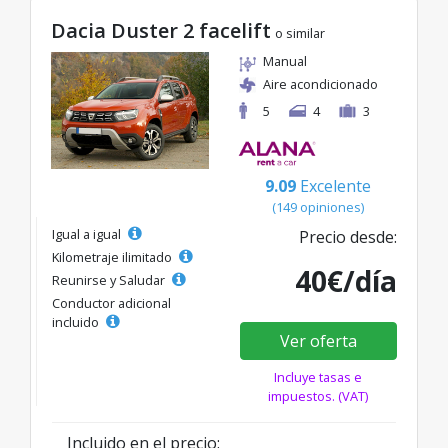
Dacia Duster 2 facelift
o similar
Manual
Aire acondicionado
5
4
3
9.09
Excelente
(149 opiniones)
Igual a igual
Precio desde:
Kilometraje ilimitado
40€/día
Reunirse y Saludar
Conductor adicional
incluido
Ver oferta
Incluye tasas e
impuestos. (VAT)
Incluido en el precio: