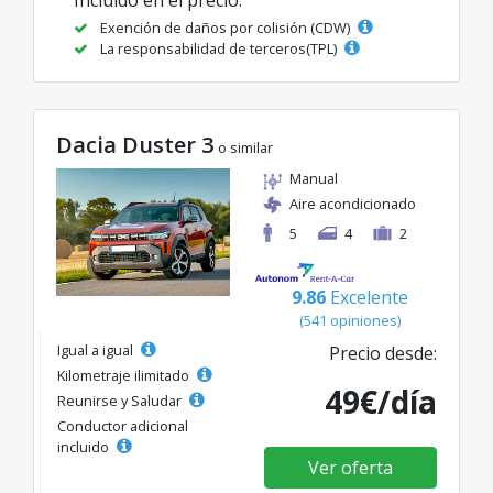
Exención de daños por colisión (CDW)
La responsabilidad de terceros(TPL)
Dacia Duster 3
o similar
Manual
Aire acondicionado
5
4
2
9.86
Excelente
(541 opiniones)
Igual a igual
Precio desde:
Kilometraje ilimitado
49€/día
Reunirse y Saludar
Conductor adicional
incluido
Ver oferta