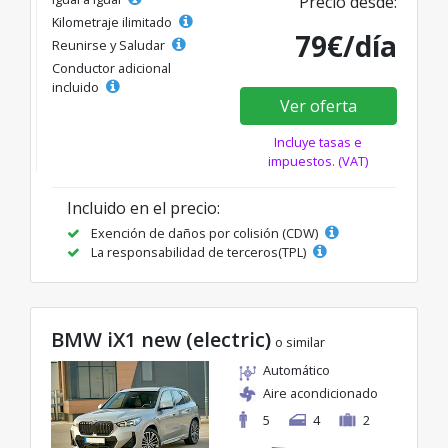
Precio desde:
Kilometraje ilimitado
79€/día
Reunirse y Saludar
Conductor adicional
incluido
Ver oferta
Incluye tasas e
impuestos. (VAT)
Incluido en el precio:
Exención de daños por colisión (CDW)
La responsabilidad de terceros(TPL)
BMW iX1 new (electric)
o similar
Automático
Aire acondicionado
5
4
2