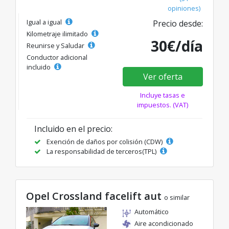
opiniones)
Igual a igual
Precio desde:
Kilometraje ilimitado
30€/día
Reunirse y Saludar
Conductor adicional
incluido
Ver oferta
Incluye tasas e
impuestos. (VAT)
Incluido en el precio:
Exención de daños por colisión (CDW)
La responsabilidad de terceros(TPL)
Opel Crossland facelift aut
o similar
Automático
Aire acondicionado