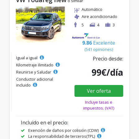
o similar
Automático
Aire acondicionado
5
4
3
9.86
Excelente
(541 opiniones)
Igual a igual
Precio desde:
Kilometraje ilimitado
99€/día
Reunirse y Saludar
Conductor adicional
incluido
Ver oferta
Incluye tasas e
impuestos. (VAT)
Incluido en el precio:
Exención de daños por colisión (CDW)
La responsabilidad de terceros(TPL)