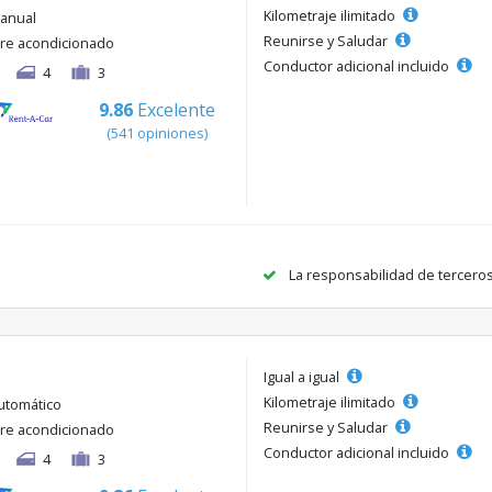
Kilometraje ilimitado
anual
Reunirse y Saludar
ire acondicionado
Conductor adicional incluido
4
3
9.86
Excelente
(541 opiniones)
La responsabilidad de tercero
Igual a igual
Kilometraje ilimitado
utomático
Reunirse y Saludar
ire acondicionado
Conductor adicional incluido
4
3