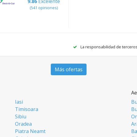
9.86
Excelente
(541 opiniones)
La responsabilidad de tercero
Más ofertas
Ae
Iasi
Bu
Timisoara
Bu
Sibiu
Or
Oradea
Ar
Piatra Neamt
Ba