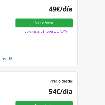
49€/día
Ver oferta
Incluye tasas e impuestos. (VAT)
s(TPL)
Precio desde:
54€/día