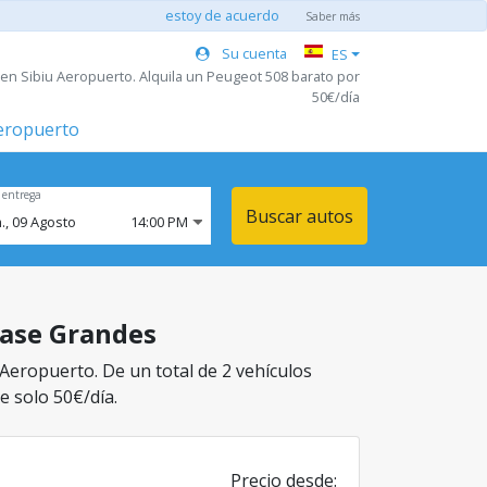
estoy de acuerdo
Saber más
Su cuenta
ES
en Sibiu Aeropuerto. Alquila un Peugeot 508 barato por
50€/día
aeropuerto
 entrega
Buscar autos
.,
09
Agosto
14:00 PM
clase Grandes
 Aeropuerto. De un total de 2 vehículos
e solo 50€/día.
Precio desde: