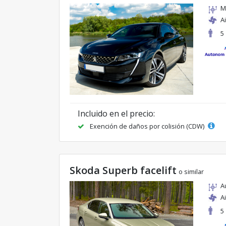
M
A
5
Incluido en el precio:
Exención de daños por colisión (CDW)
Skoda Superb facelift
o similar
A
A
5