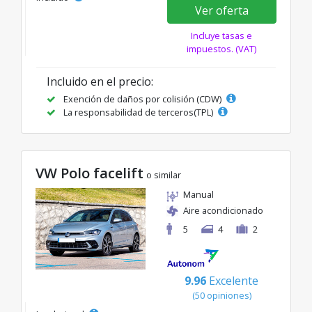
Ver oferta
Incluye tasas e
impuestos. (VAT)
Incluido en el precio:
Exención de daños por colisión (CDW)
La responsabilidad de terceros(TPL)
VW Polo facelift
o similar
Manual
Aire acondicionado
5
4
2
9.96
Excelente
(50 opiniones)