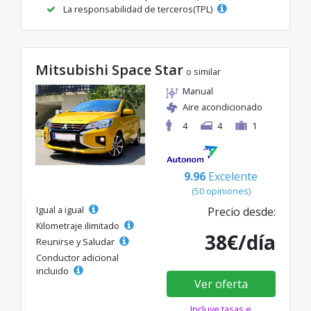
La responsabilidad de terceros(TPL)
Mitsubishi Space Star
o similar
Manual
Aire acondicionado
4
4
1
9.96
Excelente
(50 opiniones)
Igual a igual
Precio desde:
Kilometraje ilimitado
38€/día
Reunirse y Saludar
Conductor adicional
incluido
Ver oferta
Incluye tasas e