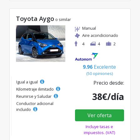
Toyota Aygo
o similar
Manual
Aire acondicionado
4
4
2
9.96
Excelente
(50 opiniones)
Igual a igual
Precio desde:
Kilometraje ilimitado
38€/día
Reunirse y Saludar
Conductor adicional
incluido
Ver oferta
Incluye tasas e
impuestos. (VAT)