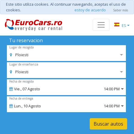
Este sitio utiliza cookies. Al continuar navegando, aceptas el uso de
cookies.
estoy de acuerdo
Saber más
ES
Tu reservacion
Lugar de recogida
Ploiesti
Lugar de enseñanza
Ploiesti
Fecha de recogida
Vie.,
07
Agosto
14:00 PM
Fecha de entrega
Lun.,
10
Agosto
14:00 PM
Buscar autos