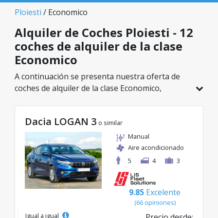
Ploiesti
/ Economico
Alquiler de Coches Ploiesti - 12
coches de alquiler de la clase
Economico
A continuación se presenta nuestra oferta de
coches de alquiler de la clase Economico,
disponible en Ploiesti. De un total de 12
vehículos en esta ubicación, puedes elegir el
Dacia LOGAN 3
modelo ideal de la categoría seleccionada, con
o similar
tarifas excelentes desde solo 38€/día.
Manual
Aire acondicionado
5
4
3
9.85
Excelente
(66 opiniones)
Igual a igual
Precio desde: