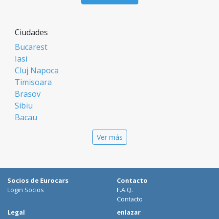
Ciudades
Bucarest
Iasi
Cluj Napoca
Timisoara
Brasov
Sibiu
Bacau
Oradea
Ver más
Arad
Piatra Neamt
Constanta
Galati
Socios de Eurocars
Contacto
Suceava
Login Socios
F.A.Q.
Targu Mures
Contacto
Focsani
Legal
enlazar