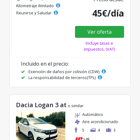
Kilometraje ilimitado
45€/día
Reunirse y Saludar
Ver oferta
Incluye tasas e
impuestos. (VAT)
Incluido en el precio:
Exención de daños por colisión (CDW)
La responsabilidad de terceros(TPL)
Dacia Logan 3 at
o similar
Automático
Aire acondicionado
5
4
3