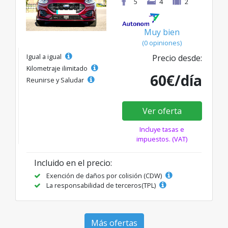
5
4
2
Muy bien
(0 opiniones)
Igual a igual
Precio desde:
Kilometraje ilimitado
60€/día
Reunirse y Saludar
Ver oferta
Incluye tasas e
impuestos. (VAT)
Incluido en el precio:
Exención de daños por colisión (CDW)
La responsabilidad de terceros(TPL)
Más ofertas