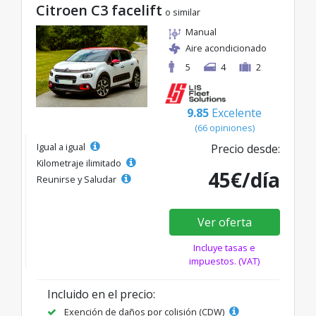
Citroen C3 facelift
o similar
Manual
Aire acondicionado
5
4
2
9.85
Excelente
(66 opiniones)
Igual a igual
Precio desde:
Kilometraje ilimitado
45€/día
Reunirse y Saludar
Ver oferta
Incluye tasas e
impuestos. (VAT)
Incluido en el precio:
Exención de daños por colisión (CDW)