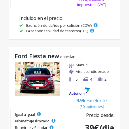
impuestos. (VAT)
Incluido en el precio:
Exención de daños por colisión (CDW)
La responsabilidad de terceros(TPL)
Ford Fiesta new
o similar
Manual
Aire acondicionado
5
4
2
9.96
Excelente
(50 opiniones)
Igual a igual
Precio desde:
Kilometraje ilimitado
39€/día
Reunirse y Saludar