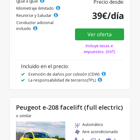
Igual a igual
Precio desde:
Kilometraje ilimitado
39€/día
Reunirse y Saludar
Conductor adicional
incluido
Ver oferta
Incluye tasas e
impuestos. (VAT)
Incluido en el precio:
Exención de daños por colisión (CDW)
La responsabilidad de terceros(TPL)
Peugeot e-208 facelift (full electric)
o similar
Automático
Aire acondicionado
5
4
2