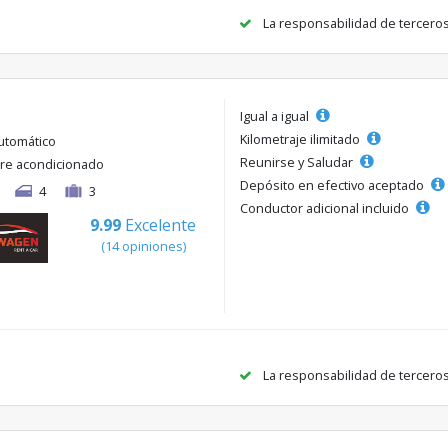
La responsabilidad de tercero
Igual a igual
Kilometraje ilimitado
utomático
Reunirse y Saludar
ire acondicionado
Depósito en efectivo aceptado
4
3
Conductor adicional incluido
9.99
Excelente
(14 opiniones)
La responsabilidad de tercero