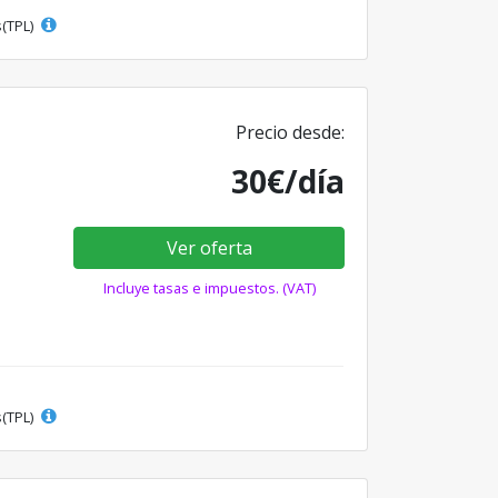
s(TPL)
Precio desde:
30€/día
Ver oferta
Incluye tasas e impuestos. (VAT)
s(TPL)