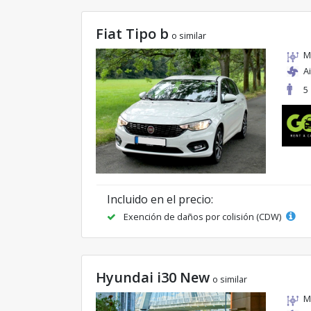
Fiat Tipo b
o similar
M
A
5
Incluido en el precio:
Exención de daños por colisión (CDW)
Hyundai i30 New
o similar
M