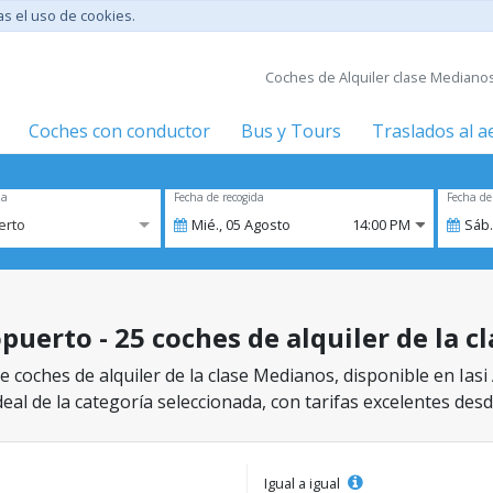
tas el uso de cookies.
Coches de Alquiler clase Medianos 
Coches con conductor
Bus y Tours
Traslados al 
za
Fecha de recogida
Fecha de
erto
Mié.,
05
Agosto
14:00 PM
Sáb.
opuerto - 25 coches de alquiler de la 
 coches de alquiler de la clase Medianos, disponible en Iasi
eal de la categoría seleccionada, con tarifas excelentes desd
Igual a igual