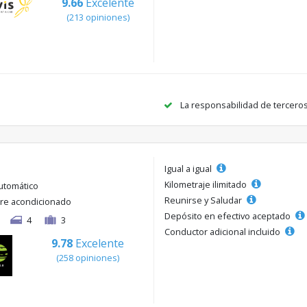
9.66
Excelente
(213 opiniones)
La responsabilidad de tercero
Igual a igual
Kilometraje ilimitado
utomático
Reunirse y Saludar
ire acondicionado
Depósito en efectivo aceptado
4
3
Conductor adicional incluido
9.78
Excelente
(258 opiniones)