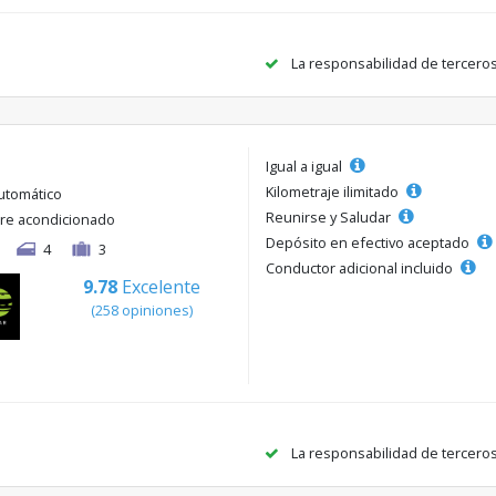
La responsabilidad de tercero
Igual a igual
Kilometraje ilimitado
utomático
Reunirse y Saludar
ire acondicionado
Depósito en efectivo aceptado
4
3
Conductor adicional incluido
9.78
Excelente
(258 opiniones)
La responsabilidad de tercero