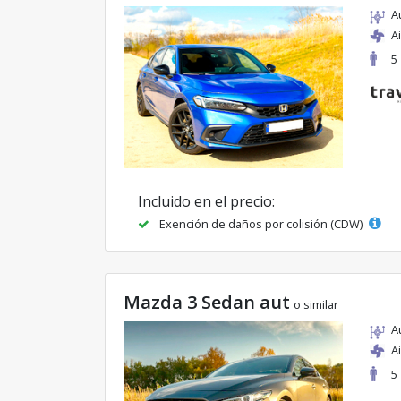
A
A
5
Incluido en el precio:
Exención de daños por colisión (CDW)
Mazda 3 Sedan aut
o similar
A
A
5