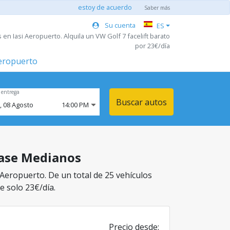
estoy de acuerdo
Saber más
Su cuenta
ES
en Iasi Aeropuerto. Alquila un VW Golf 7 facelift barato
por 23€/día
aeropuerto
 entrega
Buscar autos
,
08
Agosto
14:00 PM
clase Medianos
 Aeropuerto. De un total de 25 vehículos
e solo 23€/día.
Precio desde: