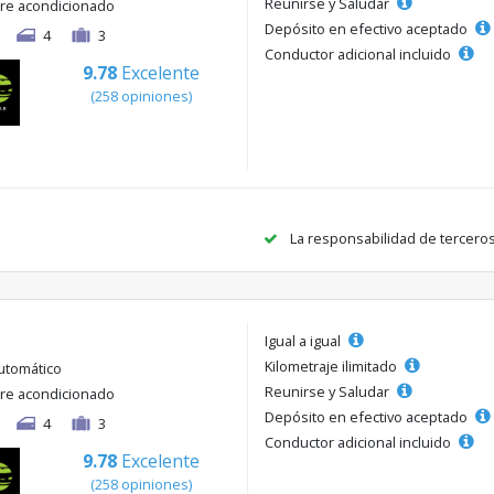
Reunirse y Saludar
ire acondicionado
Depósito en efectivo aceptado
4
3
Conductor adicional incluido
9.78
Excelente
(258 opiniones)
La responsabilidad de tercero
Igual a igual
Kilometraje ilimitado
utomático
Reunirse y Saludar
ire acondicionado
Depósito en efectivo aceptado
4
3
Conductor adicional incluido
9.78
Excelente
(258 opiniones)