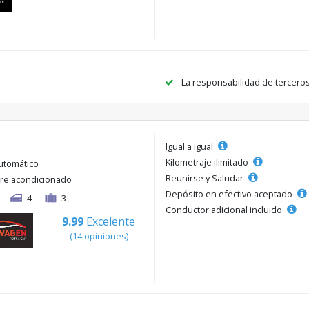
La responsabilidad de tercero
Igual a igual
Kilometraje ilimitado
utomático
Reunirse y Saludar
ire acondicionado
Depósito en efectivo aceptado
4
3
Conductor adicional incluido
9.99
Excelente
(14 opiniones)