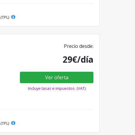
s(TPL)
Precio desde:
29€/día
Ver oferta
Incluye tasas e impuestos. (VAT)
s(TPL)