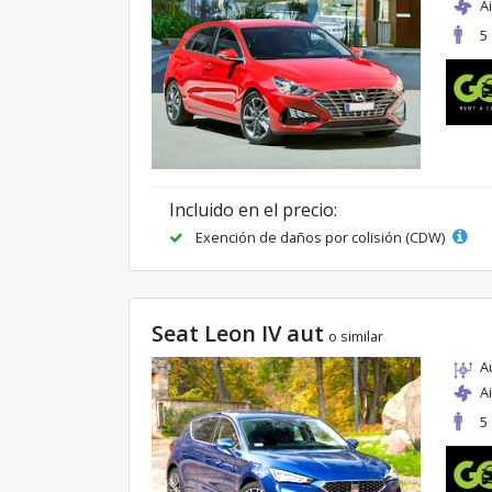
A
5
Incluido en el precio:
Exención de daños por colisión (CDW)
Seat Leon IV aut
o similar
A
A
5