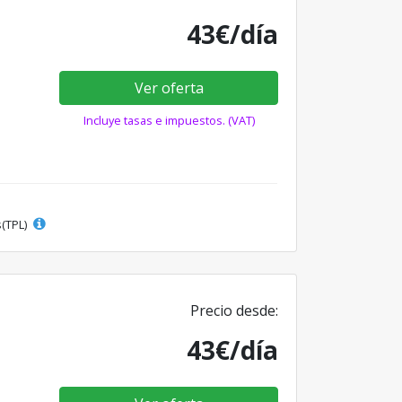
43€/día
Ver oferta
Incluye tasas e impuestos. (VAT)
s(TPL)
Precio desde:
43€/día