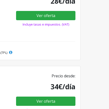
28€/día
Ver oferta
Incluye tasas e impuestos. (VAT)
s(TPL)
Precio desde:
34€/día
Ver oferta