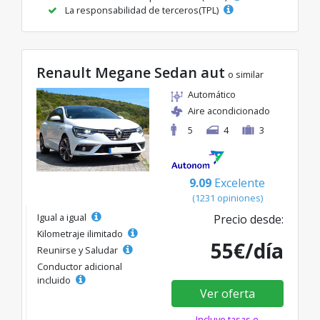
La responsabilidad de terceros(TPL)
Renault Megane Sedan aut
o similar
Automático
Aire acondicionado
5
4
3
9.09
Excelente
(1231 opiniones)
Igual a igual
Precio desde:
Kilometraje ilimitado
55€/día
Reunirse y Saludar
Conductor adicional
incluido
Ver oferta
Incluye tasas e