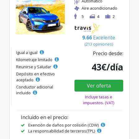
Automático
Aire acondicionado
5
4
2
9.66
Excelente
(213 opiniones)
Igual a igual
Precio desde:
Kilometraje limitado
43€/día
Reunirse y Saludar
Depósito en efectivo
aceptado
Ver oferta
Conductor adicional
incluido
Incluye tasas e
impuestos. (VAT)
Incluido en el precio:
Exención de daños por colisión (CDW)
La responsabilidad de terceros(TPL)