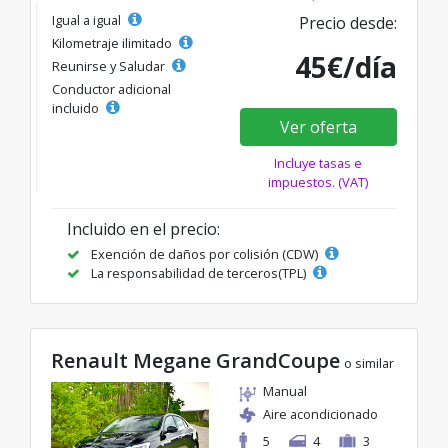
Igual a igual
Precio desde:
Kilometraje ilimitado
45€/día
Reunirse y Saludar
Conductor adicional
incluido
Ver oferta
Incluye tasas e
impuestos. (VAT)
Incluido en el precio:
Exención de daños por colisión (CDW)
La responsabilidad de terceros(TPL)
Renault Megane GrandCoupe
o similar
Manual
Aire acondicionado
5
4
3