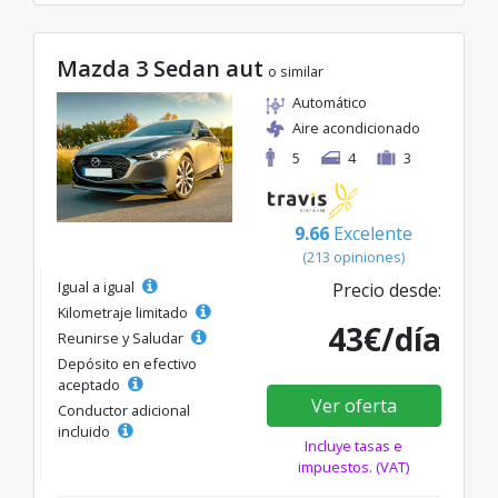
Mazda 3 Sedan aut
o similar
Automático
Aire acondicionado
5
4
3
9.66
Excelente
(213 opiniones)
Igual a igual
Precio desde:
Kilometraje limitado
43€/día
Reunirse y Saludar
Depósito en efectivo
aceptado
Ver oferta
Conductor adicional
incluido
Incluye tasas e
impuestos. (VAT)