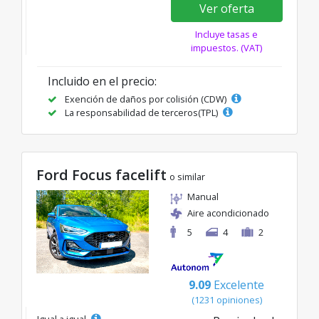
Ver oferta
Incluye tasas e
impuestos. (VAT)
Incluido en el precio:
Exención de daños por colisión (CDW)
La responsabilidad de terceros(TPL)
Ford Focus facelift
o similar
Manual
Aire acondicionado
5
4
2
9.09
Excelente
(1231 opiniones)
Igual a igual