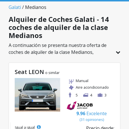
Galati
/ Medianos
Alquiler de Coches Galati - 14
coches de alquiler de la clase
Medianos
A continuación se presenta nuestra oferta de
coches de alquiler de la clase Medianos,
disponible en Galati. De un total de 14 vehículos
en esta ubicación, puedes elegir el modelo ideal
Seat LEON
de la categoría seleccionada, con tarifas
o similar
excelentes desde solo 28€/día.
Manual
Aire acondicionado
5
4
3
9.96
Excelente
(31 opiniones)
Igual a igual
Precio desde: