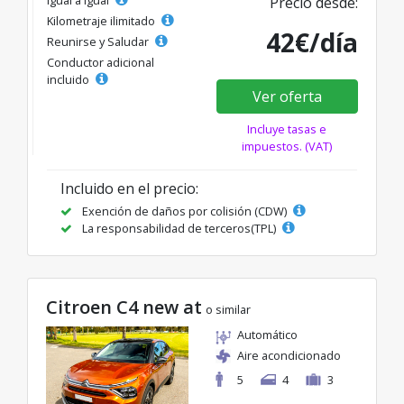
Precio desde:
Kilometraje ilimitado
42€/día
Reunirse y Saludar
Conductor adicional
incluido
Ver oferta
Incluye tasas e
impuestos. (VAT)
Incluido en el precio:
Exención de daños por colisión (CDW)
La responsabilidad de terceros(TPL)
Citroen C4 new at
o similar
Automático
Aire acondicionado
5
4
3