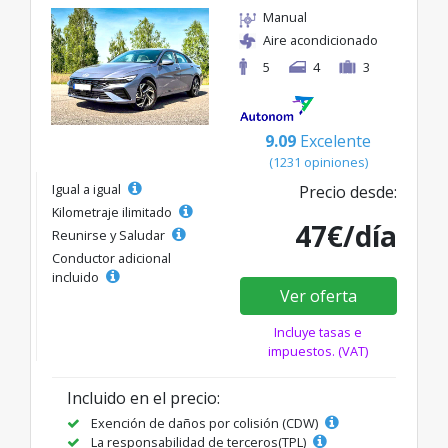
Manual
Aire acondicionado
5
4
3
9.09
Excelente
(1231 opiniones)
Igual a igual
Precio desde:
Kilometraje ilimitado
47€/día
Reunirse y Saludar
Conductor adicional
incluido
Ver oferta
Incluye tasas e
impuestos. (VAT)
Incluido en el precio:
Exención de daños por colisión (CDW)
La responsabilidad de terceros(TPL)