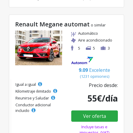
Renault Megane automat
o similar
Automático
Aire acondicionado
5
5
3
9.09
Excelente
(1231 opiniones)
Igual a igual
Precio desde:
Kilometraje ilimitado
55€/día
Reunirse y Saludar
Conductor adicional
incluido
Ver oferta
Incluye tasas e
impuestos. (VAT)