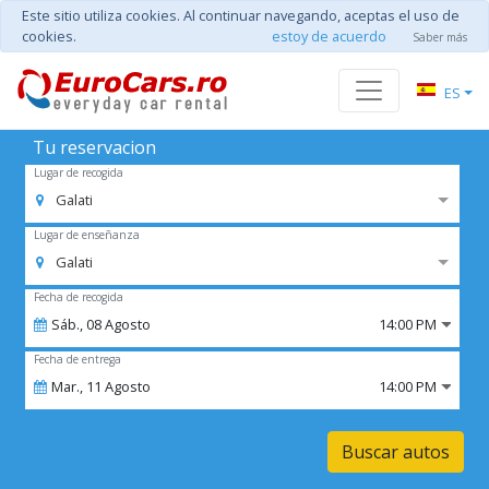
Este sitio utiliza cookies. Al continuar navegando, aceptas el uso de
cookies.
estoy de acuerdo
Saber más
ES
Tu reservacion
Lugar de recogida
Galati
Lugar de enseñanza
Galati
Fecha de recogida
Sáb.,
08
Agosto
14:00 PM
Fecha de entrega
Mar.,
11
Agosto
14:00 PM
Buscar autos