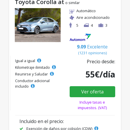
Toyota Corolla at
o similar
Automático
Aire acondicionado
5
4
3
9.09
Excelente
(1231 opiniones)
Igual a igual
Precio desde:
Kilometraje ilimitado
55€/día
Reunirse y Saludar
Conductor adicional
incluido
Ver oferta
Incluye tasas e
impuestos. (VAT)
Incluido en el precio:
Exención de daños por colisión (CDW)