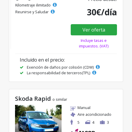
Kilometraje ilimitado
30€/día
Reunirse y Saludar
Ver oferta
Incluye tasas e
impuestos. (VAT)
Incluido en el precio:
Exención de daños por colisión (CDW)
La responsabilidad de terceros(TPL)
Skoda Rapid
o similar
Manual
Aire acondicionado
5
4
3