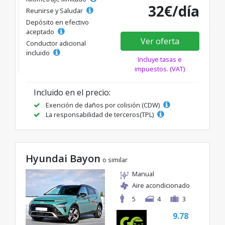
32€/día
Reunirse y Saludar
Depósito en efectivo
aceptado
Ver oferta
Conductor adicional
incluido
Incluye tasas e
impuestos. (VAT)
Incluido en el precio:
Exención de daños por colisión (CDW)
La responsabilidad de terceros(TPL)
Hyundai Bayon
o similar
Manual
Aire acondicionado
5
4
3
9.78