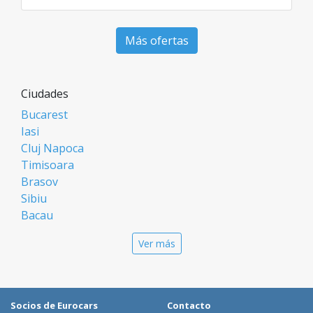
Más ofertas
Ciudades
Bucarest
Iasi
Cluj Napoca
Timisoara
Brasov
Sibiu
Bacau
Oradea
Ver más
Arad
Piatra Neamt
Constanta
Galati
Socios de Eurocars
Contacto