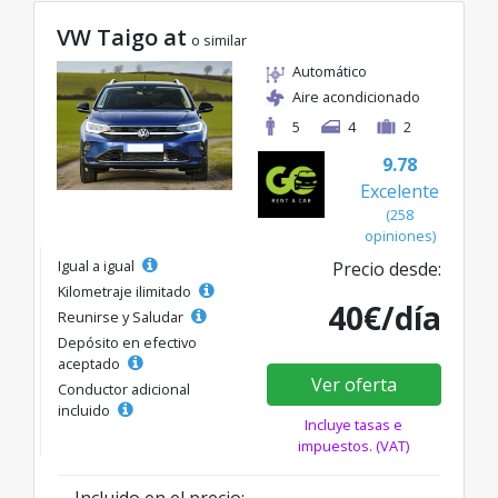
VW Taigo at
o similar
Automático
Aire acondicionado
5
4
2
9.78
Excelente
(258
opiniones)
Igual a igual
Precio desde:
Kilometraje ilimitado
40€/día
Reunirse y Saludar
Depósito en efectivo
aceptado
Ver oferta
Conductor adicional
incluido
Incluye tasas e
impuestos. (VAT)
Incluido en el precio: