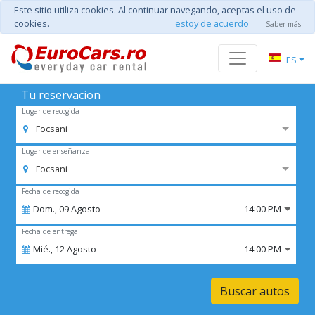
Este sitio utiliza cookies. Al continuar navegando, aceptas el uso de
cookies.
estoy de acuerdo
Saber más
ES
Tu reservacion
Lugar de recogida
Focsani
Lugar de enseñanza
Focsani
Fecha de recogida
Dom.,
09
Agosto
14:00 PM
Fecha de entrega
Mié.,
12
Agosto
14:00 PM
Buscar autos