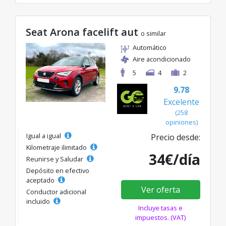
Seat Arona facelift aut
o similar
Automático
Aire acondicionado
5
4
2
9.78
Excelente
(258
opiniones)
Igual a igual
Precio desde:
Kilometraje ilimitado
34€/día
Reunirse y Saludar
Depósito en efectivo
aceptado
Ver oferta
Conductor adicional
incluido
Incluye tasas e
impuestos. (VAT)