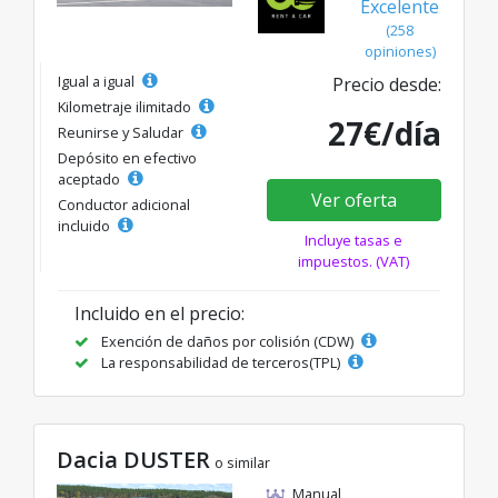
Excelente
(258
opiniones)
Igual a igual
Precio desde:
Kilometraje ilimitado
27€/día
Reunirse y Saludar
Depósito en efectivo
aceptado
Ver oferta
Conductor adicional
incluido
Incluye tasas e
impuestos. (VAT)
Incluido en el precio:
Exención de daños por colisión (CDW)
La responsabilidad de terceros(TPL)
Dacia DUSTER
o similar
Manual