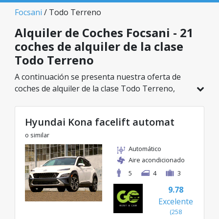
Focsani
/ Todo Terreno
Alquiler de Coches Focsani - 21
coches de alquiler de la clase
Todo Terreno
A continuación se presenta nuestra oferta de
coches de alquiler de la clase Todo Terreno,
disponible en Focsani. De un total de 21
vehículos en esta ubicación, puedes elegir el
Hyundai Kona facelift automat
modelo ideal de la categoría seleccionada, con
tarifas excelentes desde solo 27€/día.
o similar
Automático
Aire acondicionado
5
4
3
9.78
Excelente
(258