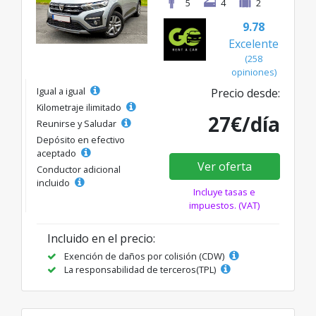
5
4
2
9.78
Excelente
(258
opiniones)
Igual a igual
Precio desde:
Kilometraje ilimitado
27€/día
Reunirse y Saludar
Depósito en efectivo
aceptado
Ver oferta
Conductor adicional
incluido
Incluye tasas e
impuestos. (VAT)
Incluido en el precio:
Exención de daños por colisión (CDW)
La responsabilidad de terceros(TPL)