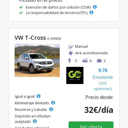
Exención de daños por colisión (CDW)
La responsabilidad de terceros(TPL)
VW T-Cross
o similar
Manual
Aire acondicionado
5
4
2
9.78
Excelente
(258
opiniones)
Igual a igual
Precio desde:
Kilometraje ilimitado
32€/día
Reunirse y Saludar
Depósito en efectivo
aceptado
Ver oferta
Conductor adicional