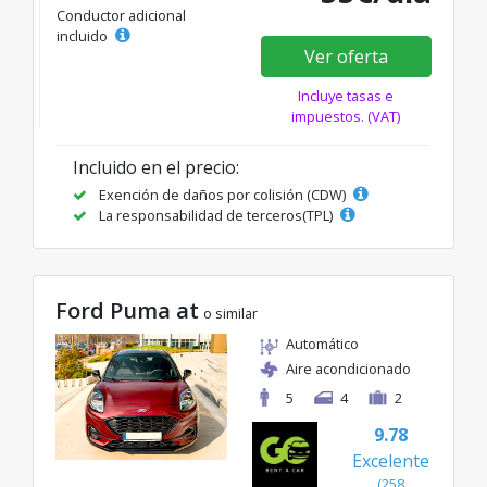
Conductor adicional
incluido
Ver oferta
Incluye tasas e
impuestos. (VAT)
Incluido en el precio:
Exención de daños por colisión (CDW)
La responsabilidad de terceros(TPL)
Ford Puma at
o similar
Automático
Aire acondicionado
5
4
2
9.78
Excelente
(258