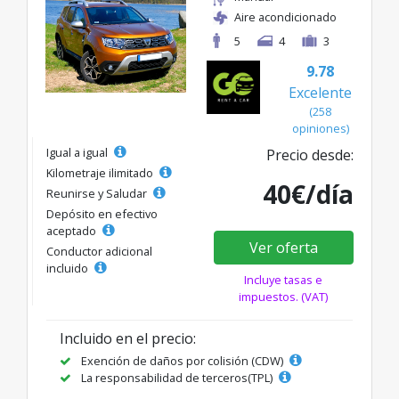
Aire acondicionado
5
4
3
9.78
Excelente
(258
opiniones)
Igual a igual
Precio desde:
Kilometraje ilimitado
40€/día
Reunirse y Saludar
Depósito en efectivo
aceptado
Ver oferta
Conductor adicional
incluido
Incluye tasas e
impuestos. (VAT)
Incluido en el precio:
Exención de daños por colisión (CDW)
La responsabilidad de terceros(TPL)