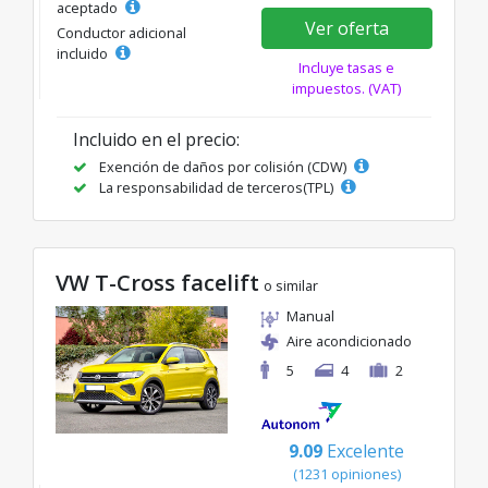
aceptado
Ver oferta
Conductor adicional
incluido
Incluye tasas e
impuestos. (VAT)
Incluido en el precio:
Exención de daños por colisión (CDW)
La responsabilidad de terceros(TPL)
VW T-Cross facelift
o similar
Manual
Aire acondicionado
5
4
2
9.09
Excelente
(1231 opiniones)