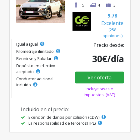
5
4
3
9.78
Excelente
(258
opiniones)
Igual a igual
Precio desde:
Kilometraje ilimitado
30€/día
Reunirse y Saludar
Depósito en efectivo
aceptado
Ver oferta
Conductor adicional
incluido
Incluye tasas e
impuestos. (VAT)
Incluido en el precio:
Exención de daños por colisión (CDW)
La responsabilidad de terceros(TPL)