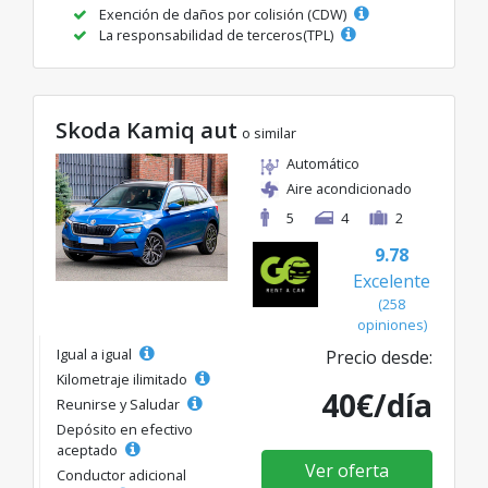
Exención de daños por colisión (CDW)
La responsabilidad de terceros(TPL)
Skoda Kamiq aut
o similar
Automático
Aire acondicionado
5
4
2
9.78
Excelente
(258
opiniones)
Igual a igual
Precio desde:
Kilometraje ilimitado
40€/día
Reunirse y Saludar
Depósito en efectivo
aceptado
Ver oferta
Conductor adicional