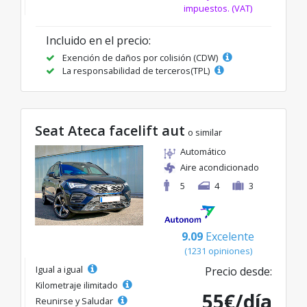
impuestos. (VAT)
Incluido en el precio:
Exención de daños por colisión (CDW)
La responsabilidad de terceros(TPL)
Seat Ateca facelift aut
o similar
Automático
Aire acondicionado
5
4
3
9.09
Excelente
(1231 opiniones)
Igual a igual
Precio desde:
Kilometraje ilimitado
55€/día
Reunirse y Saludar