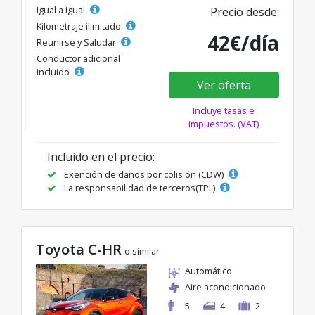
Igual a igual
Precio desde:
Kilometraje ilimitado
42€/día
Reunirse y Saludar
Conductor adicional
incluido
Ver oferta
Incluye tasas e
impuestos. (VAT)
Incluido en el precio:
Exención de daños por colisión (CDW)
La responsabilidad de terceros(TPL)
Toyota C-HR
o similar
Automático
Aire acondicionado
5
4
2