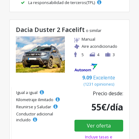
La responsabilidad de terceros(TPL)
Dacia Duster 2 Facelift
o similar
Manual
Aire acondicionado
5
4
3
9.09
Excelente
(1231 opiniones)
Igual a igual
Precio desde:
Kilometraje ilimitado
55€/día
Reunirse y Saludar
Conductor adicional
incluido
Ver oferta
Incluye tasas e