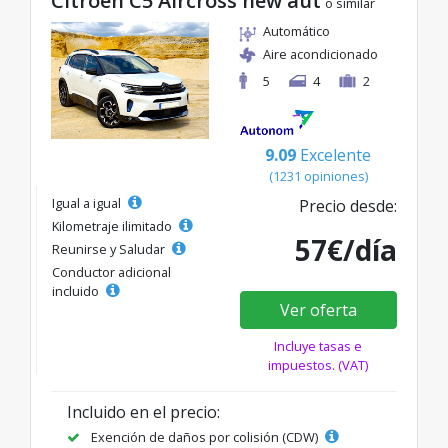
Citroen C5 Aircross new aut
o similar
Automático
Aire acondicionado
5
4
2
9.09
Excelente
(1231 opiniones)
Igual a igual
Precio desde:
Kilometraje ilimitado
57€/día
Reunirse y Saludar
Conductor adicional
incluido
Ver oferta
Incluye tasas e
impuestos. (VAT)
Incluido en el precio:
Exención de daños por colisión (CDW)