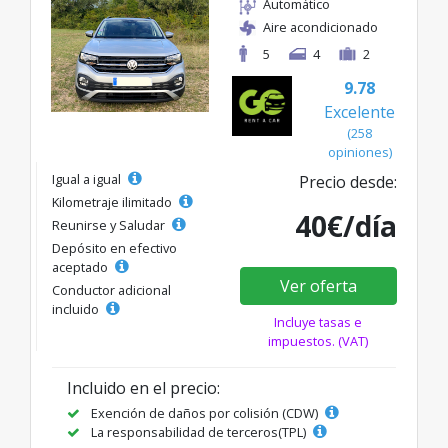
Automático
Aire acondicionado
5
4
2
9.78
Excelente
(258
opiniones)
Igual a igual
Precio desde:
Kilometraje ilimitado
40€/día
Reunirse y Saludar
Depósito en efectivo
aceptado
Ver oferta
Conductor adicional
incluido
Incluye tasas e
impuestos. (VAT)
Incluido en el precio:
Exención de daños por colisión (CDW)
La responsabilidad de terceros(TPL)