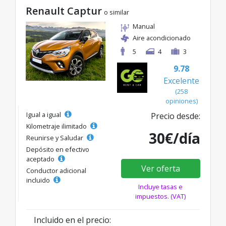
Renault Captur
o similar
Manual
Aire acondicionado
5
4
3
9.78
Excelente
(258
opiniones)
Igual a igual
Precio desde:
Kilometraje ilimitado
30€/día
Reunirse y Saludar
Depósito en efectivo
aceptado
Ver oferta
Conductor adicional
incluido
Incluye tasas e
impuestos. (VAT)
Incluido en el precio: