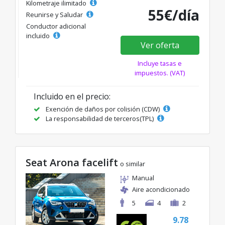
Kilometraje ilimitado
55€/día
Reunirse y Saludar
Conductor adicional
incluido
Ver oferta
Incluye tasas e
impuestos. (VAT)
Incluido en el precio:
Exención de daños por colisión (CDW)
La responsabilidad de terceros(TPL)
Seat Arona facelift
o similar
Manual
Aire acondicionado
5
4
2
9.78