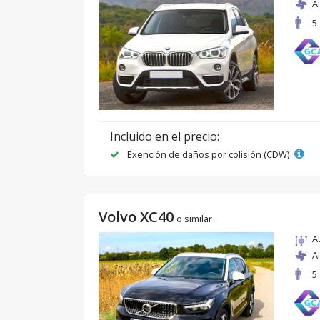
A
5
Incluido en el precio:
Exención de daños por colisión (CDW)
Volvo XC40
o similar
A
A
5