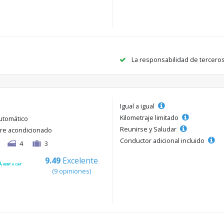
La responsabilidad de tercero
Igual a igual
Kilometraje limitado
utomático
Reunirse y Saludar
ire acondicionado
Conductor adicional incluido
4
3
9.49
Excelente
(9 opiniones)