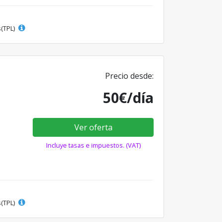
s(TPL)
Precio desde:
50€/día
Ver oferta
Incluye tasas e impuestos. (VAT)
s(TPL)