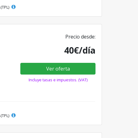
s(TPL)
Precio desde:
40€/día
Ver oferta
Incluye tasas e impuestos. (VAT)
s(TPL)