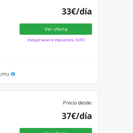
33€/día
Ver oferta
Incluye tasas e impuestos. (VAT)
s(TPL)
Precio desde:
37€/día