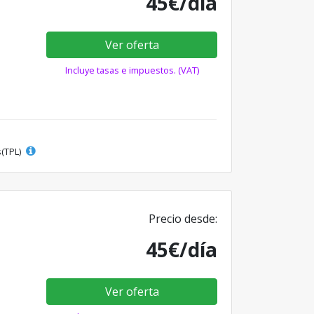
45€/día
Ver oferta
Incluye tasas e impuestos. (VAT)
s(TPL)
Precio desde:
45€/día
Ver oferta