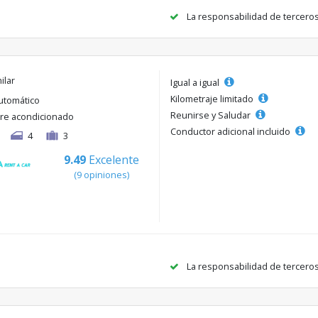
La responsabilidad de tercero
ilar
Igual a igual
Kilometraje limitado
utomático
Reunirse y Saludar
ire acondicionado
Conductor adicional incluido
4
3
9.49
Excelente
(9 opiniones)
La responsabilidad de tercero