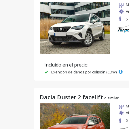
M
A
5
Incluido en el precio:
Exención de daños por colisión (CDW)
Dacia Duster 2 facelift
o similar
M
A
5