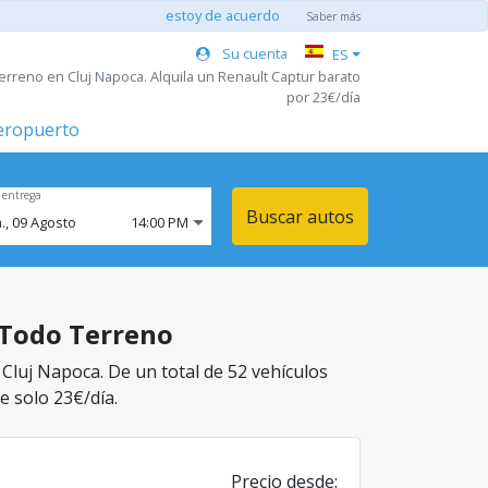
estoy de acuerdo
Saber más
Su cuenta
ES
erreno en Cluj Napoca. Alquila un Renault Captur barato
por 23€/día
aeropuerto
 entrega
Buscar autos
.,
09
Agosto
14:00 PM
e Todo Terreno
 Cluj Napoca. De un total de 52 vehículos
e solo 23€/día.
Precio desde: