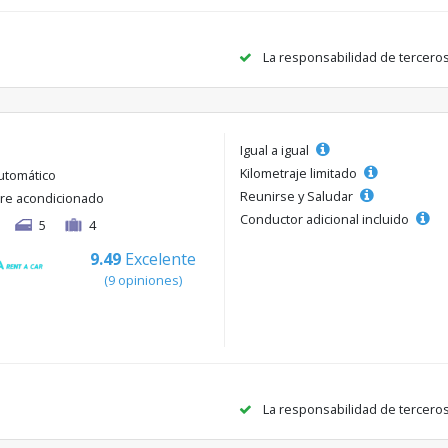
La responsabilidad de tercero
Igual a igual
Kilometraje limitado
utomático
Reunirse y Saludar
ire acondicionado
Conductor adicional incluido
5
4
9.49
Excelente
(9 opiniones)
La responsabilidad de tercero