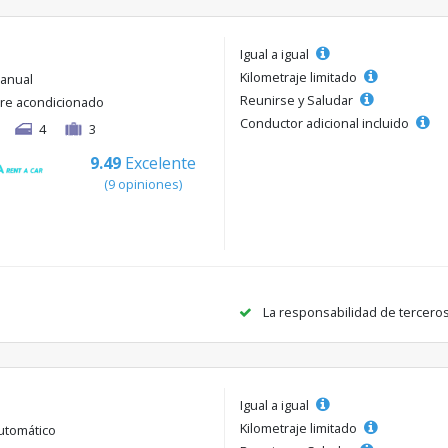
Igual a igual
Kilometraje limitado
anual
Reunirse y Saludar
ire acondicionado
Conductor adicional incluido
4
3
9.49
Excelente
(9 opiniones)
La responsabilidad de tercero
Igual a igual
Kilometraje limitado
utomático