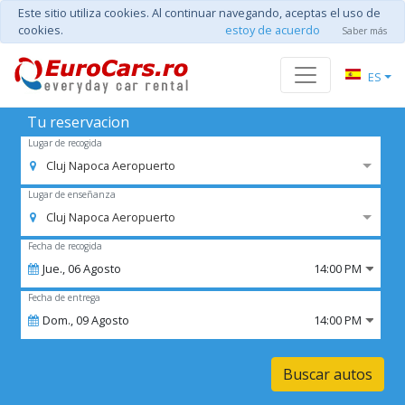
Este sitio utiliza cookies. Al continuar navegando, aceptas el uso de
cookies.
estoy de acuerdo
Saber más
ES
Tu reservacion
Lugar de recogida
Cluj Napoca Aeropuerto
Lugar de enseñanza
Cluj Napoca Aeropuerto
Fecha de recogida
Jue.,
06
Agosto
14:00 PM
Fecha de entrega
Dom.,
09
Agosto
14:00 PM
Buscar autos