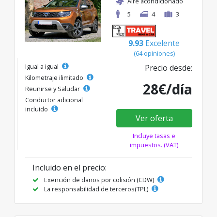
Aire acondicionado
5
4
3
9.93
Excelente
(64 opiniones)
Igual a igual
Precio desde:
Kilometraje ilimitado
28€/día
Reunirse y Saludar
Conductor adicional
incluido
Ver oferta
Incluye tasas e
impuestos. (VAT)
Incluido en el precio:
Exención de daños por colisión (CDW)
La responsabilidad de terceros(TPL)