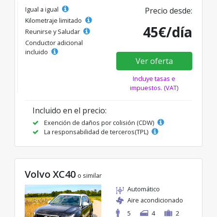
Igual a igual
Precio desde:
Kilometraje limitado
45€/día
Reunirse y Saludar
Conductor adicional
incluido
Ver oferta
Incluye tasas e
impuestos. (VAT)
Incluido en el precio:
Exención de daños por colisión (CDW)
La responsabilidad de terceros(TPL)
Volvo XC40
o similar
Automático
Aire acondicionado
5
4
2