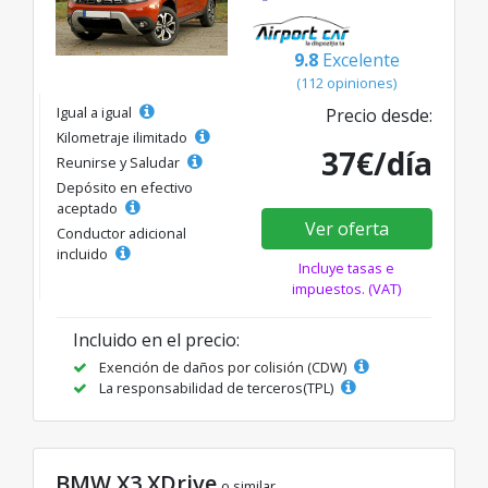
9.8
Excelente
(112 opiniones)
Igual a igual
Precio desde:
Kilometraje ilimitado
37€/día
Reunirse y Saludar
Depósito en efectivo
aceptado
Ver oferta
Conductor adicional
incluido
Incluye tasas e
impuestos. (VAT)
Incluido en el precio:
Exención de daños por colisión (CDW)
La responsabilidad de terceros(TPL)
BMW X3 XDrive
o similar