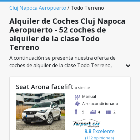
Cluj Napoca Aeropuerto
/ Todo Terreno
Alquiler de Coches Cluj Napoca
Aeropuerto - 52 coches de
alquiler de la clase Todo
Terreno
A continuación se presenta nuestra oferta de
coches de alquiler de la clase Todo Terreno,
disponible en Cluj Napoca Aeropuerto. De un
total de 52 vehículos en esta ubicación, puedes
Seat Arona facelift
elegir el modelo ideal de la categoría
o similar
seleccionada, con tarifas excelentes desde solo
Manual
23€/día.
Aire acondicionado
5
4
2
9.8
Excelente
(112 opiniones)