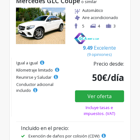
Mercedes GLC Coupe
o similar
Automático
Aire acondicionado
5
4
3
9.49
Excelente
(9 opiniones)
Igual a igual
Precio desde:
Kilometraje limitado
50€/día
Reunirse y Saludar
Conductor adicional
incluido
Ver oferta
Incluye tasas e
impuestos. (VAT)
Incluido en el precio:
Exención de daños por colisión (CDW)