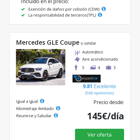
Incluido en el precio:
Exención de daños por colisión (CDW)
La responsabilidad de terceros(TPL)
Mercedes GLE Coupe
o similar
Automático
Aire acondicionado
5
4
3
9.81
Excelente
(560 opiniones)
Igual a igual
Precio desde:
Kilometraje ilimitado
145€/día
Reunirse y Saludar
Ver oferta