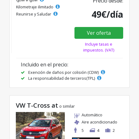
Precio desde:
Kilometraje ilimitado
49€/día
Reunirse y Saludar
Ver oferta
Incluye tasas e
impuestos. (VAT)
Incluido en el precio:
Exención de daños por colisión (CDW)
La responsabilidad de terceros(TPL)
VW T-Cross at
o similar
Automático
Aire acondicionado
5
4
2