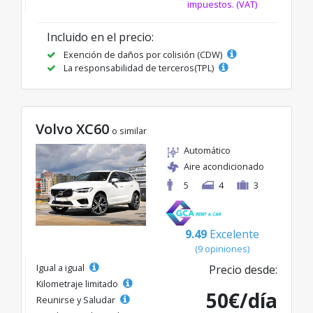
impuestos. (VAT)
Incluido en el precio:
Exención de daños por colisión (CDW)
La responsabilidad de terceros(TPL)
Volvo XC60
o similar
Automático
Aire acondicionado
5
4
3
9.49
Excelente
(9 opiniones)
Igual a igual
Precio desde:
Kilometraje limitado
50€/día
Reunirse y Saludar