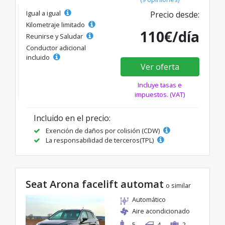
Igual a igual
Precio desde:
Kilometraje limitado
110€/día
Reunirse y Saludar
Conductor adicional
incluido
Ver oferta
Incluye tasas e
impuestos. (VAT)
Incluido en el precio:
Exención de daños por colisión (CDW)
La responsabilidad de terceros(TPL)
Seat Arona facelift automat
o similar
Automático
Aire acondicionado
5
4
2