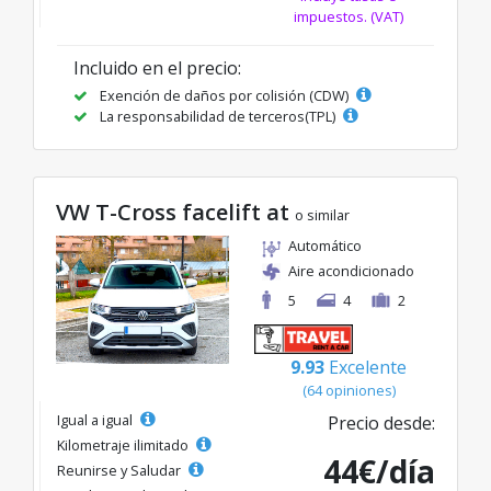
impuestos. (VAT)
Incluido en el precio:
Exención de daños por colisión (CDW)
La responsabilidad de terceros(TPL)
VW T-Cross facelift at
o similar
Automático
Aire acondicionado
5
4
2
9.93
Excelente
(64 opiniones)
Igual a igual
Precio desde:
Kilometraje ilimitado
44€/día
Reunirse y Saludar