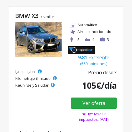
BMW X3
o similar
Automático
Aire acondicionado
5
4
3
9.81
Excelente
(560 opiniones)
Igual a igual
Precio desde:
Kilometraje ilimitado
105€/día
Reunirse y Saludar
Ver oferta
Incluye tasas e
impuestos. (VAT)