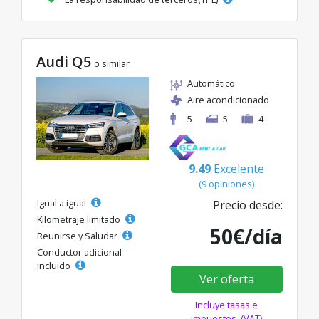
Audi Q5
o similar
Automático
Aire acondicionado
5
5
4
9.49
Excelente
(9 opiniones)
Igual a igual
Precio desde:
Kilometraje limitado
50€/día
Reunirse y Saludar
Conductor adicional
incluido
Ver oferta
Incluye tasas e
impuestos. (VAT)