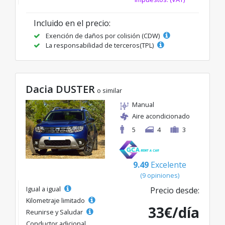
Incluido en el precio:
Exención de daños por colisión (CDW)
La responsabilidad de terceros(TPL)
Dacia DUSTER
o similar
Manual
Aire acondicionado
5
4
3
9.49
Excelente
(9 opiniones)
Igual a igual
Precio desde:
Kilometraje limitado
33€/día
Reunirse y Saludar
Conductor adicional