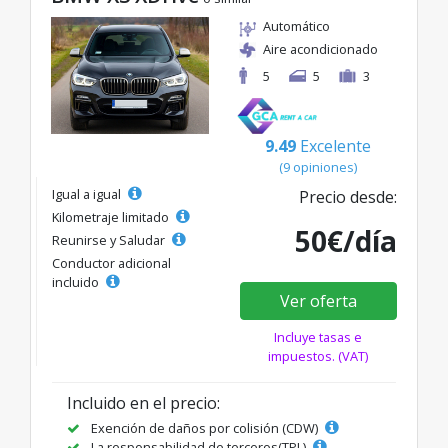
Automático
Aire acondicionado
5
5
3
9.49
Excelente
(9 opiniones)
Igual a igual
Precio desde:
Kilometraje limitado
50€/día
Reunirse y Saludar
Conductor adicional
incluido
Ver oferta
Incluye tasas e
impuestos. (VAT)
Incluido en el precio:
Exención de daños por colisión (CDW)
La responsabilidad de terceros(TPL)