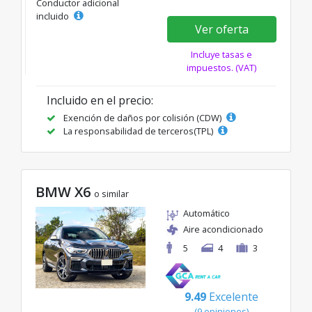
Conductor adicional
incluido
Ver oferta
Incluye tasas e
impuestos. (VAT)
Incluido en el precio:
Exención de daños por colisión (CDW)
La responsabilidad de terceros(TPL)
BMW X6
o similar
Automático
Aire acondicionado
5
4
3
9.49
Excelente
(9 opiniones)