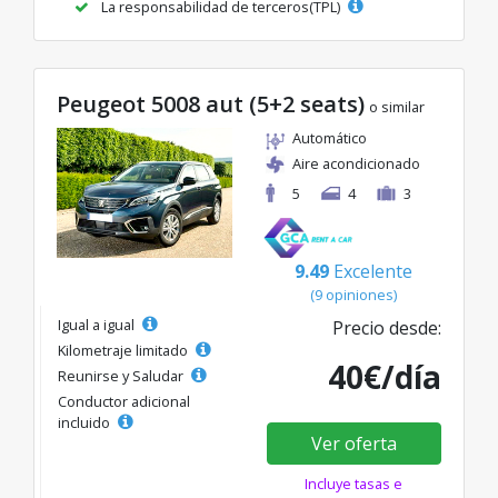
La responsabilidad de terceros(TPL)
Peugeot 5008 aut (5+2 seats)
o similar
Automático
Aire acondicionado
5
4
3
9.49
Excelente
(9 opiniones)
Igual a igual
Precio desde:
Kilometraje limitado
40€/día
Reunirse y Saludar
Conductor adicional
incluido
Ver oferta
Incluye tasas e