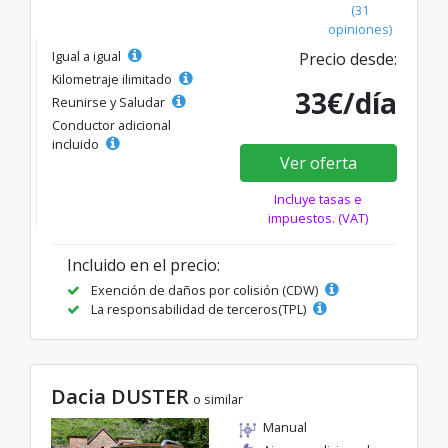
(31
opiniones)
Igual a igual
Precio desde:
Kilometraje ilimitado
33€/día
Reunirse y Saludar
Conductor adicional
incluido
Ver oferta
Incluye tasas e
impuestos. (VAT)
Incluido en el precio:
Exención de daños por colisión (CDW)
La responsabilidad de terceros(TPL)
Dacia DUSTER
o similar
Manual