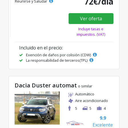
72€/día
Reunirse y Saludar
Ver oferta
Incluye tasas e
impuestos. (VAT)
Incluido en el precio:
Exención de daños por colisión (CDW)
La responsabilidad de terceros(TPL)
Dacia Duster automat
o similar
Automático
Aire acondicionado
5
5
4
9.9
Excelente