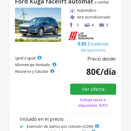
Ford Kuga facelift automat
o similar
Automático
Aire acondicionado
5
4
3
9.85
Excelente
(66 opiniones)
Igual a igual
Precio desde:
Kilometraje ilimitado
80€/día
Reunirse y Saludar
Ver oferta
Incluye tasas e
impuestos. (VAT)
Incluido en el precio:
Exención de daños por colisión (CDW)