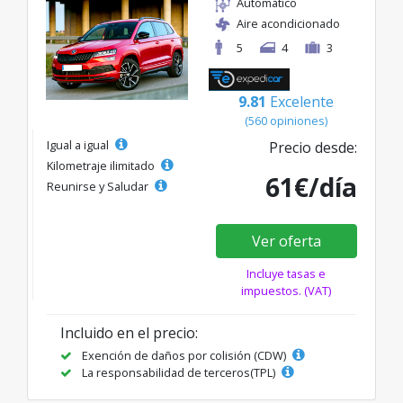
Automático
Aire acondicionado
5
4
3
9.81
Excelente
(560 opiniones)
Igual a igual
Precio desde:
Kilometraje ilimitado
61€/día
Reunirse y Saludar
Ver oferta
Incluye tasas e
impuestos. (VAT)
Incluido en el precio:
Exención de daños por colisión (CDW)
La responsabilidad de terceros(TPL)