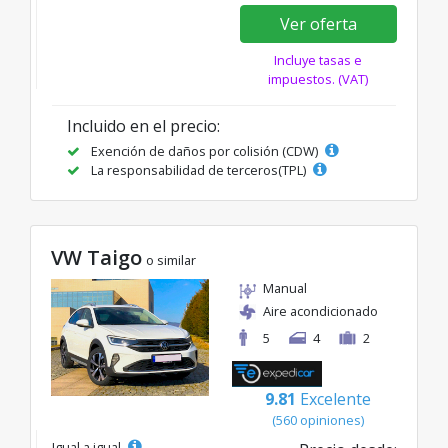
Ver oferta
Incluye tasas e
impuestos. (VAT)
Incluido en el precio:
Exención de daños por colisión (CDW)
La responsabilidad de terceros(TPL)
VW Taigo
o similar
Manual
Aire acondicionado
5
4
2
9.81
Excelente
(560 opiniones)
Igual a igual