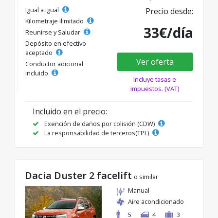
Igual a igual
Precio desde:
Kilometraje ilimitado
33€/día
Reunirse y Saludar
Depósito en efectivo
aceptado
Ver oferta
Conductor adicional
incluido
Incluye tasas e
impuestos. (VAT)
Incluido en el precio:
Exención de daños por colisión (CDW)
La responsabilidad de terceros(TPL)
Dacia Duster 2 facelift
o similar
Manual
Aire acondicionado
5
4
3