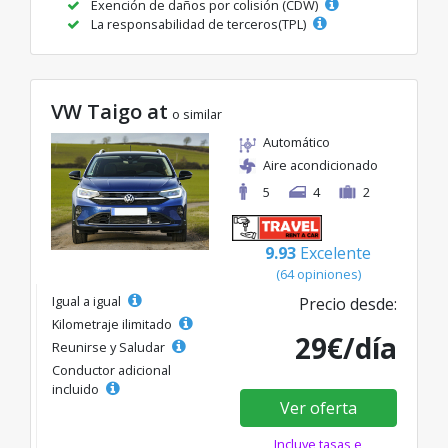
Exención de daños por colisión (CDW)
La responsabilidad de terceros(TPL)
VW Taigo at
o similar
Automático
Aire acondicionado
5
4
2
9.93
Excelente
(64 opiniones)
Igual a igual
Precio desde:
Kilometraje ilimitado
29€/día
Reunirse y Saludar
Conductor adicional
incluido
Ver oferta
Incluye tasas e