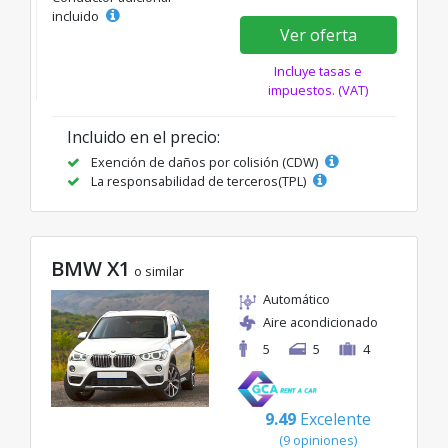
incluido
Ver oferta
Incluye tasas e
impuestos. (VAT)
Incluido en el precio:
Exención de daños por colisión (CDW)
La responsabilidad de terceros(TPL)
BMW X1
o similar
Automático
Aire acondicionado
5
5
4
9.49
Excelente
(9 opiniones)