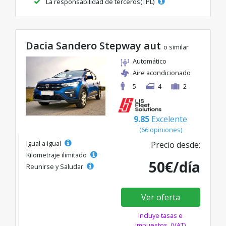
La responsabilidad de terceros(TPL)
Dacia Sandero Stepway aut
o similar
Automático
Aire acondicionado
5
4
2
9.85
Excelente
(66 opiniones)
Igual a igual
Precio desde:
Kilometraje ilimitado
50€/día
Reunirse y Saludar
Ver oferta
Incluye tasas e
impuestos. (VAT)