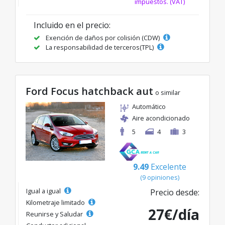
impuestos. (VAT)
Incluido en el precio:
Exención de daños por colisión (CDW)
La responsabilidad de terceros(TPL)
Ford Focus hatchback aut
o similar
Automático
Aire acondicionado
5
4
3
9.49
Excelente
(9 opiniones)
Igual a igual
Precio desde:
Kilometraje limitado
27€/día
Reunirse y Saludar