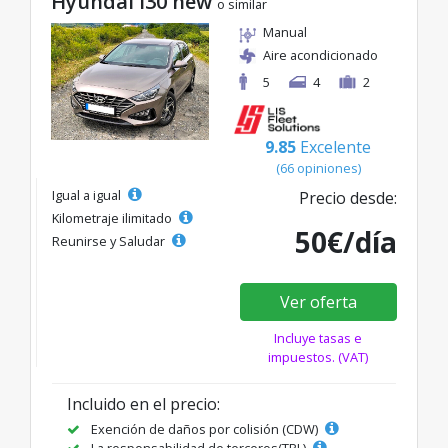
Hyundai I30 new
o similar
Manual
Aire acondicionado
5
4
2
9.85
Excelente
(66 opiniones)
Igual a igual
Precio desde:
Kilometraje ilimitado
50€/día
Reunirse y Saludar
Ver oferta
Incluye tasas e
impuestos. (VAT)
Incluido en el precio:
Exención de daños por colisión (CDW)
La responsabilidad de terceros(TPL)