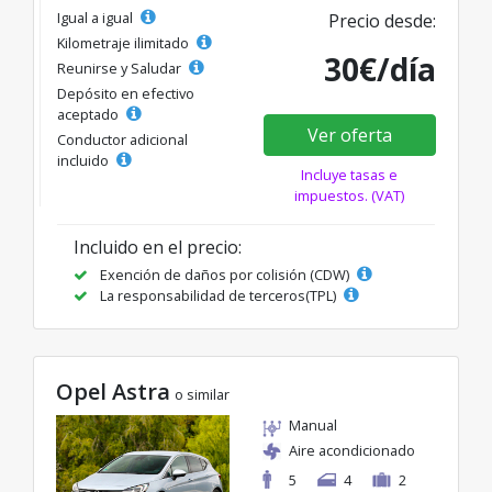
Igual a igual
Precio desde:
Kilometraje ilimitado
30€/día
Reunirse y Saludar
Depósito en efectivo
aceptado
Ver oferta
Conductor adicional
incluido
Incluye tasas e
impuestos. (VAT)
Incluido en el precio:
Exención de daños por colisión (CDW)
La responsabilidad de terceros(TPL)
Opel Astra
o similar
Manual
Aire acondicionado
5
4
2