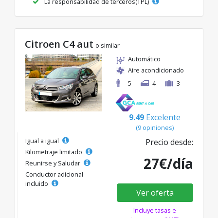
La responsabilidad de terceros(TPL)
Citroen C4 aut
o similar
Automático
Aire acondicionado
5
4
3
9.49
Excelente
(9 opiniones)
Igual a igual
Precio desde:
Kilometraje limitado
27€/día
Reunirse y Saludar
Conductor adicional
incluido
Ver oferta
Incluye tasas e