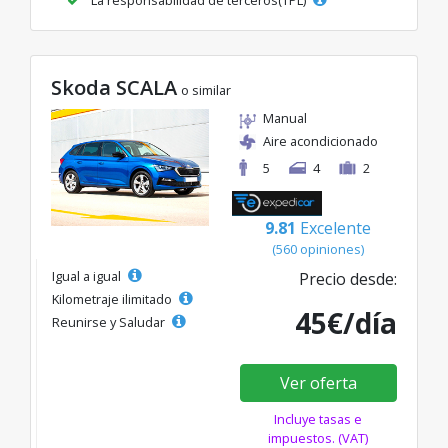
Skoda SCALA
o similar
Manual
Aire acondicionado
5
4
2
9.81
Excelente
(560 opiniones)
Igual a igual
Precio desde:
Kilometraje ilimitado
45€/día
Reunirse y Saludar
Ver oferta
Incluye tasas e
impuestos. (VAT)