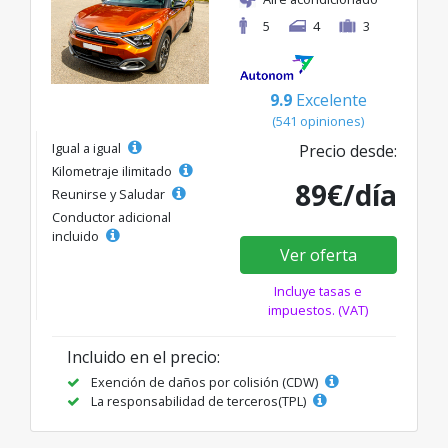
5
4
3
9.9
Excelente
(541 opiniones)
Igual a igual
Precio desde:
Kilometraje ilimitado
89€/día
Reunirse y Saludar
Conductor adicional
incluido
Ver oferta
Incluye tasas e
impuestos. (VAT)
Incluido en el precio:
Exención de daños por colisión (CDW)
La responsabilidad de terceros(TPL)