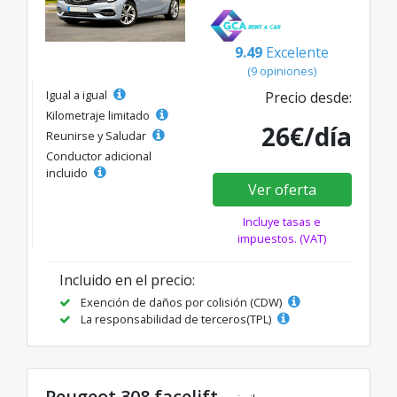
9.49
Excelente
(9 opiniones)
Igual a igual
Precio desde:
Kilometraje limitado
26€/día
Reunirse y Saludar
Conductor adicional
incluido
Ver oferta
Incluye tasas e
impuestos. (VAT)
Incluido en el precio:
Exención de daños por colisión (CDW)
La responsabilidad de terceros(TPL)
Peugeot 308 facelift