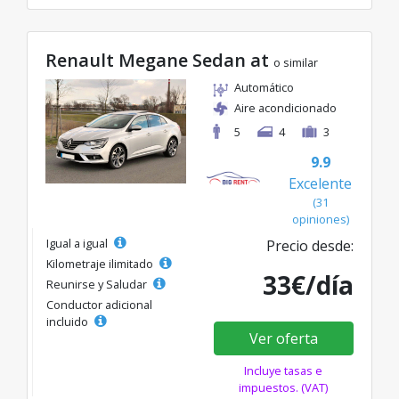
Renault Megane Sedan at
o similar
Automático
Aire acondicionado
5
4
3
9.9
Excelente
(31
opiniones)
Igual a igual
Precio desde:
Kilometraje ilimitado
33€/día
Reunirse y Saludar
Conductor adicional
incluido
Ver oferta
Incluye tasas e
impuestos. (VAT)