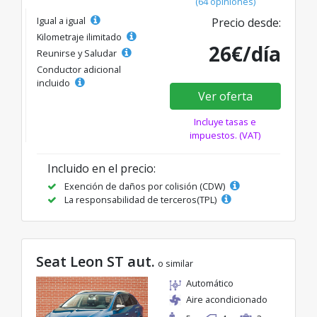
(64 opiniones)
Igual a igual
Precio desde:
Kilometraje ilimitado
26€/día
Reunirse y Saludar
Conductor adicional
incluido
Ver oferta
Incluye tasas e
impuestos. (VAT)
Incluido en el precio:
Exención de daños por colisión (CDW)
La responsabilidad de terceros(TPL)
Seat Leon ST aut.
o similar
Automático
Aire acondicionado