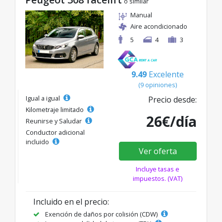
o similar
Manual
Aire acondicionado
5
4
3
9.49
Excelente
(9 opiniones)
Igual a igual
Precio desde:
Kilometraje limitado
26€/día
Reunirse y Saludar
Conductor adicional
incluido
Ver oferta
Incluye tasas e
impuestos. (VAT)
Incluido en el precio:
Exención de daños por colisión (CDW)