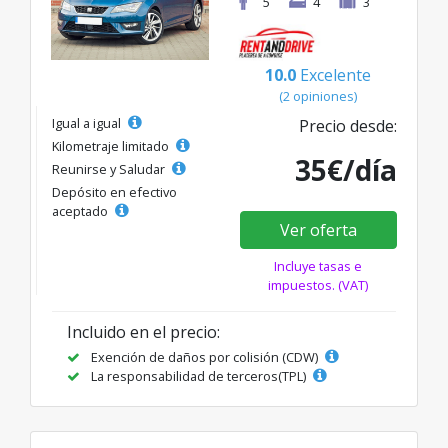
5
4
3
10.0
Excelente
(2 opiniones)
Igual a igual
Precio desde:
Kilometraje limitado
35€/día
Reunirse y Saludar
Depósito en efectivo
aceptado
Ver oferta
Incluye tasas e
impuestos. (VAT)
Incluido en el precio:
Exención de daños por colisión (CDW)
La responsabilidad de terceros(TPL)