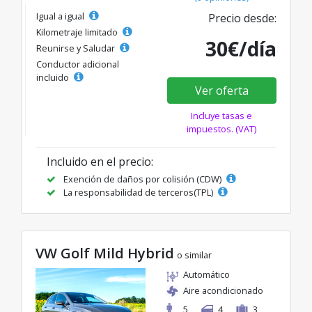
Igual a igual
Precio desde:
Kilometraje limitado
30€/día
Reunirse y Saludar
Conductor adicional
incluido
Ver oferta
Incluye tasas e
impuestos. (VAT)
Incluido en el precio:
Exención de daños por colisión (CDW)
La responsabilidad de terceros(TPL)
VW Golf Mild Hybrid
o similar
Automático
Aire acondicionado
5
4
3