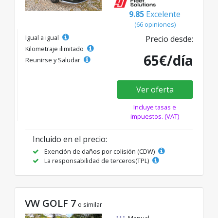
9.85
Excelente
(66 opiniones)
Igual a igual
Precio desde:
Kilometraje ilimitado
65€/día
Reunirse y Saludar
Ver oferta
Incluye tasas e
impuestos. (VAT)
Incluido en el precio:
Exención de daños por colisión (CDW)
La responsabilidad de terceros(TPL)
VW GOLF 7
o similar
Manual