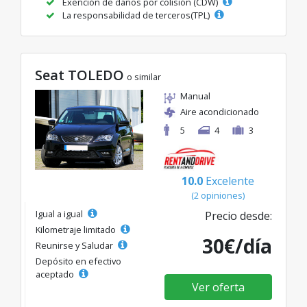
Exención de daños por colisión (CDW)
La responsabilidad de terceros(TPL)
Seat TOLEDO
o similar
Manual
Aire acondicionado
5
4
3
10.0
Excelente
(2 opiniones)
Igual a igual
Precio desde:
Kilometraje limitado
30€/día
Reunirse y Saludar
Depósito en efectivo
aceptado
Ver oferta