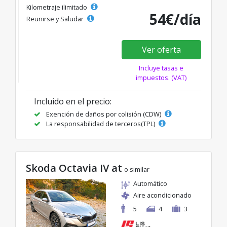
Kilometraje ilimitado
54€/día
Reunirse y Saludar
Ver oferta
Incluye tasas e
impuestos. (VAT)
Incluido en el precio:
Exención de daños por colisión (CDW)
La responsabilidad de terceros(TPL)
Skoda Octavia IV at
o similar
Automático
Aire acondicionado
5
4
3