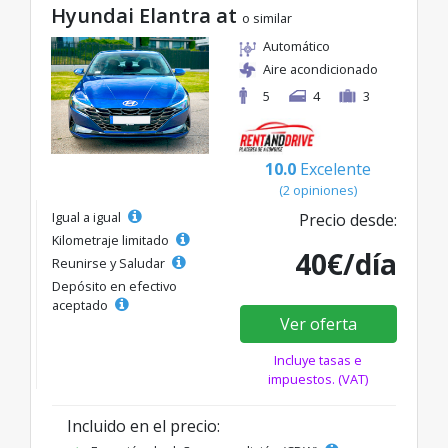
Hyundai Elantra at
o similar
Automático
Aire acondicionado
5
4
3
10.0
Excelente
(2 opiniones)
Igual a igual
Precio desde:
Kilometraje limitado
40€/día
Reunirse y Saludar
Depósito en efectivo
aceptado
Ver oferta
Incluye tasas e
impuestos. (VAT)
Incluido en el precio: