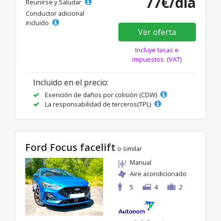
77€/día
Reunirse y Saludar
Conductor adicional
incluido
Ver oferta
Incluye tasas e
impuestos. (VAT)
Incluido en el precio:
Exención de daños por colisión (CDW)
La responsabilidad de terceros(TPL)
Ford Focus facelift
o similar
Manual
Aire acondicionado
5
4
2