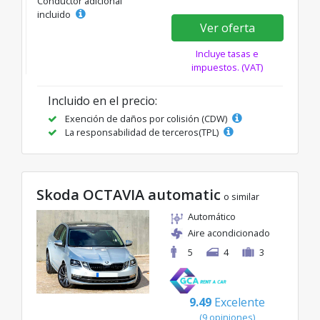
Conductor adicional
incluido
Ver oferta
Incluye tasas e
impuestos. (VAT)
Incluido en el precio:
Exención de daños por colisión (CDW)
La responsabilidad de terceros(TPL)
Skoda OCTAVIA automatic
o similar
Automático
Aire acondicionado
5
4
3
9.49
Excelente
(9 opiniones)