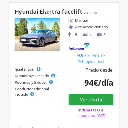
Hyundai Elantra facelift
o similar
Manual
Aire acondicionado
5
4
3
9.9
Excelente
(541 opiniones)
Igual a igual
Precio desde:
Kilometraje ilimitado
94€/día
Reunirse y Saludar
Conductor adicional
incluido
Ver oferta
Incluye tasas e
impuestos. (VAT)