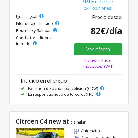
9.9
Excelente
(541 opiniones)
Igual a igual
Precio desde:
Kilometraje ilimitado
82€/día
Reunirse y Saludar
Conductor adicional
incluido
Ver oferta
Incluye tasas e
impuestos. (VAT)
Incluido en el precio:
Exención de daños por colisión (CDW)
La responsabilidad de terceros(TPL)
Citroen C4 new at
o similar
Automático
Aire acondicionado