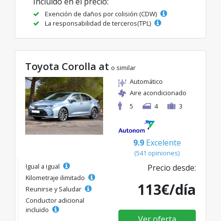
Incluido en el precio:
Exención de daños por colisión (CDW)
La responsabilidad de terceros(TPL)
Toyota Corolla at
o similar
Automático
Aire acondicionado
5
4
3
9.9
Excelente
(541 opiniones)
Igual a igual
Precio desde:
Kilometraje ilimitado
113€/día
Reunirse y Saludar
Conductor adicional
incluido
Ver oferta