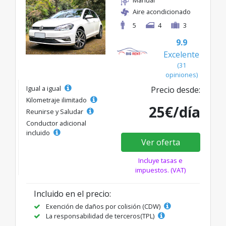
Aire acondicionado
5
4
3
9.9
Excelente
(31
opiniones)
Igual a igual
Precio desde:
Kilometraje ilimitado
25€/día
Reunirse y Saludar
Conductor adicional
incluido
Ver oferta
Incluye tasas e
impuestos. (VAT)
Incluido en el precio:
Exención de daños por colisión (CDW)
La responsabilidad de terceros(TPL)