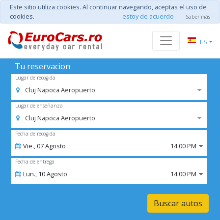
Este sitio utiliza cookies. Al continuar navegando, aceptas el uso de
cookies.
estoy de acuerdo
Saber más
ES
Tu reservacion
Lugar de recogida
Cluj Napoca Aeropuerto
Lugar de enseñanza
Cluj Napoca Aeropuerto
Fecha de recogida
Vie.,
07
Agosto
14:00 PM
Fecha de entrega
Lun.,
10
Agosto
14:00 PM
Buscar autos