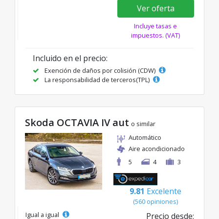
Ver oferta
Incluye tasas e
impuestos. (VAT)
Incluido en el precio:
Exención de daños por colisión (CDW)
La responsabilidad de terceros(TPL)
Skoda OCTAVIA IV aut
o similar
Automático
Aire acondicionado
5
4
3
9.81
Excelente
(560 opiniones)
Igual a igual
Precio desde: