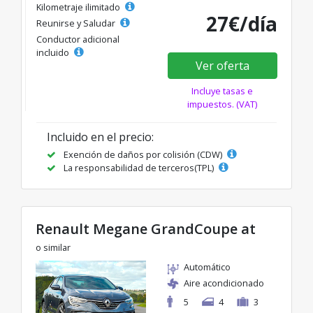
Kilometraje ilimitado
27€/día
Reunirse y Saludar
Conductor adicional
incluido
Ver oferta
Incluye tasas e
impuestos. (VAT)
Incluido en el precio:
Exención de daños por colisión (CDW)
La responsabilidad de terceros(TPL)
Renault Megane GrandCoupe at
o similar
Automático
Aire acondicionado
5
4
3