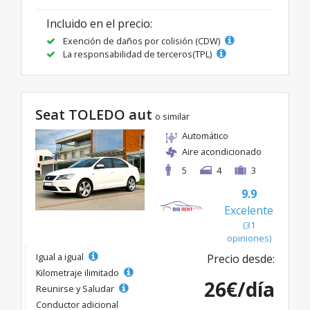
Incluido en el precio:
Exención de daños por colisión (CDW)
La responsabilidad de terceros(TPL)
Seat TOLEDO aut
o similar
Automático
Aire acondicionado
5
4
3
9.9
Excelente
(31
opiniones)
Igual a igual
Precio desde:
Kilometraje ilimitado
26€/día
Reunirse y Saludar
Conductor adicional