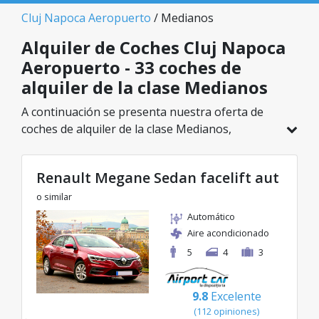
Cluj Napoca Aeropuerto
/ Medianos
Alquiler de Coches Cluj Napoca
Aeropuerto - 33 coches de
alquiler de la clase Medianos
A continuación se presenta nuestra oferta de
coches de alquiler de la clase Medianos,
disponible en Cluj Napoca Aeropuerto. De un
total de 33 vehículos en esta ubicación, puedes
Renault Megane Sedan facelift aut
elegir el modelo ideal de la categoría
seleccionada, con tarifas excelentes desde solo
o similar
25€/día.
Automático
Aire acondicionado
5
4
3
9.8
Excelente
(112 opiniones)