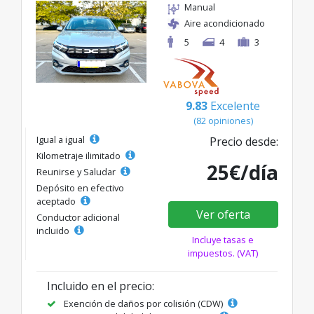
Manual
Aire acondicionado
5
4
3
9.83
Excelente
(82 opiniones)
Igual a igual
Precio desde:
Kilometraje ilimitado
25€/día
Reunirse y Saludar
Depósito en efectivo
aceptado
Ver oferta
Conductor adicional
incluido
Incluye tasas e
impuestos. (VAT)
Incluido en el precio:
Exención de daños por colisión (CDW)