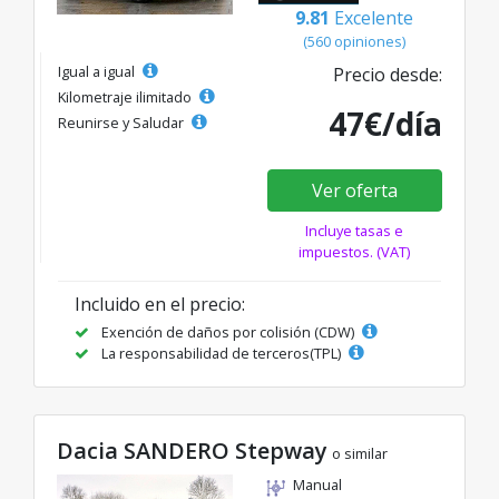
9.81
Excelente
(560 opiniones)
Igual a igual
Precio desde:
Kilometraje ilimitado
47€/día
Reunirse y Saludar
Ver oferta
Incluye tasas e
impuestos. (VAT)
Incluido en el precio:
Exención de daños por colisión (CDW)
La responsabilidad de terceros(TPL)
Dacia SANDERO Stepway
o similar
Manual