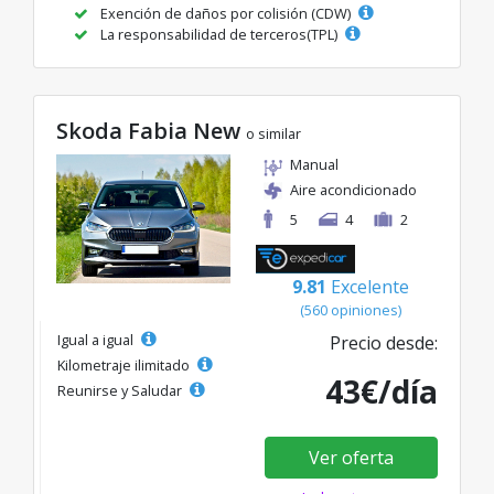
Exención de daños por colisión (CDW)
La responsabilidad de terceros(TPL)
Skoda Fabia New
o similar
Manual
Aire acondicionado
5
4
2
9.81
Excelente
(560 opiniones)
Igual a igual
Precio desde:
Kilometraje ilimitado
43€/día
Reunirse y Saludar
Ver oferta