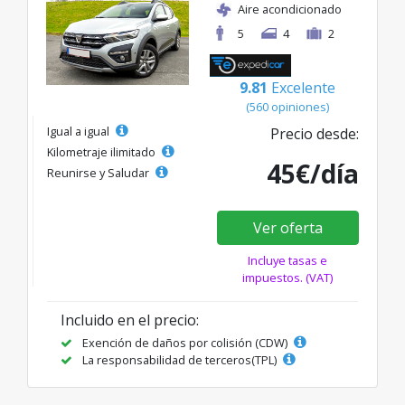
Aire acondicionado
5
4
2
9.81
Excelente
(560 opiniones)
Igual a igual
Precio desde:
Kilometraje ilimitado
45€/día
Reunirse y Saludar
Ver oferta
Incluye tasas e
impuestos. (VAT)
Incluido en el precio:
Exención de daños por colisión (CDW)
La responsabilidad de terceros(TPL)