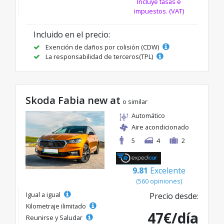
Incluye tasas e
impuestos. (VAT)
Incluido en el precio:
Exención de daños por colisión (CDW)
La responsabilidad de terceros(TPL)
Skoda Fabia new at
o similar
Automático
Aire acondicionado
5
4
2
9.81
Excelente
(560 opiniones)
Igual a igual
Precio desde:
Kilometraje ilimitado
47€/día
Reunirse y Saludar