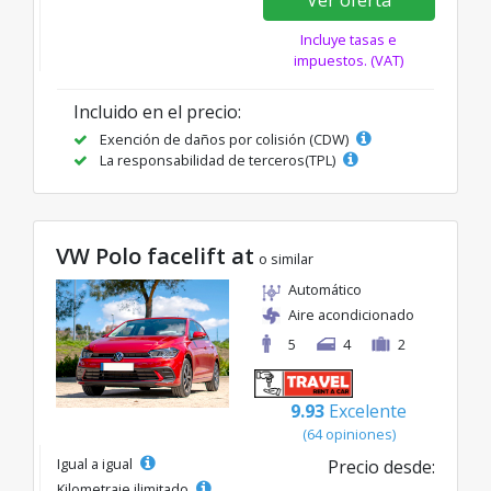
Ver oferta
Incluye tasas e
impuestos. (VAT)
Incluido en el precio:
Exención de daños por colisión (CDW)
La responsabilidad de terceros(TPL)
VW Polo facelift at
o similar
Automático
Aire acondicionado
5
4
2
9.93
Excelente
(64 opiniones)
Igual a igual
Precio desde:
Kilometraje ilimitado