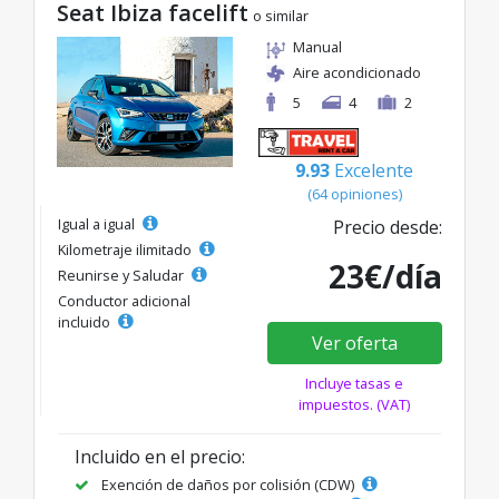
Seat Ibiza facelift
o similar
Manual
Aire acondicionado
5
4
2
9.93
Excelente
(64 opiniones)
Igual a igual
Precio desde:
Kilometraje ilimitado
23€/día
Reunirse y Saludar
Conductor adicional
incluido
Ver oferta
Incluye tasas e
impuestos. (VAT)
Incluido en el precio:
Exención de daños por colisión (CDW)