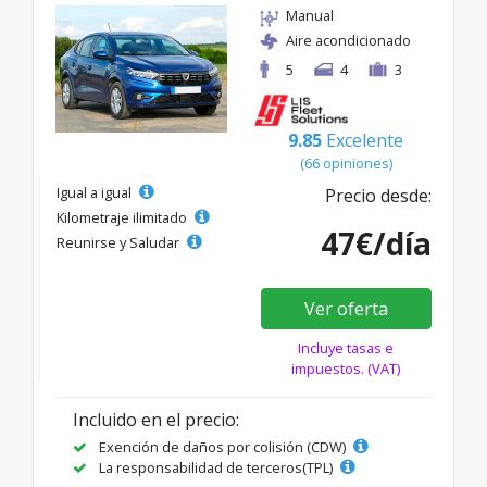
Manual
Aire acondicionado
5
4
3
9.85
Excelente
(66 opiniones)
Igual a igual
Precio desde:
Kilometraje ilimitado
47€/día
Reunirse y Saludar
Ver oferta
Incluye tasas e
impuestos. (VAT)
Incluido en el precio:
Exención de daños por colisión (CDW)
La responsabilidad de terceros(TPL)