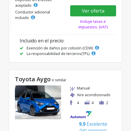
aceptado
Ver oferta
Conductor adicional
incluido
Incluye tasas e
impuestos. (VAT)
Incluido en el precio:
Exención de daños por colisión (CDW)
La responsabilidad de terceros(TPL)
Toyota Aygo
o similar
Manual
Aire acondicionado
4
4
2
9.9
Excelente
(541 opiniones)