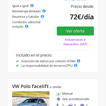
Igual a igual
Precio desde:
Kilometraje ilimitado
72€/día
Reunirse y Saludar
Conductor adicional
incluido
Ver oferta
Incluye tasas e
impuestos. (VAT)
Incluido en el precio:
Exención de daños por colisión (CDW)
La responsabilidad de terceros(TPL)
VW Polo facelift
o similar
Manual
Aire acondicionado
5
4
2