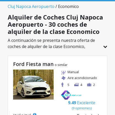
Cluj Napoca Aeropuerto
/ Economico
Alquiler de Coches Cluj Napoca
Aeropuerto - 30 coches de
alquiler de la clase Economico
A continuación se presenta nuestra oferta de
coches de alquiler de la clase Economico,
disponible en Cluj Napoca Aeropuerto. De un
total de 30 vehículos en esta ubicación, puedes
Ford Fiesta man
elegir el modelo ideal de la categoría
o similar
seleccionada, con tarifas excelentes desde solo
Manual
8€/día.
Aire acondicionado
5
4
2
9.49
Excelente
(9 opiniones)