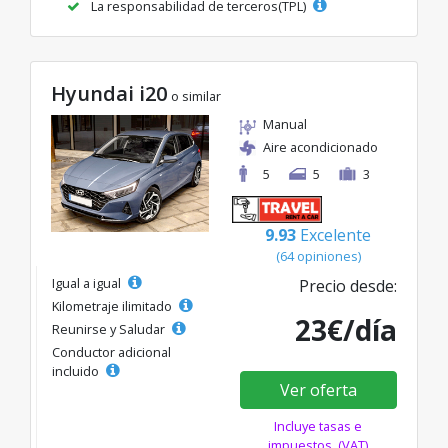
La responsabilidad de terceros(TPL)
Hyundai i20
o similar
Manual
Aire acondicionado
5
5
3
9.93
Excelente
(64 opiniones)
Igual a igual
Precio desde:
Kilometraje ilimitado
23€/día
Reunirse y Saludar
Conductor adicional
incluido
Ver oferta
Incluye tasas e
impuestos. (VAT)