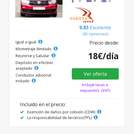
5
4
3
9.83
Excelente
(82 opiniones)
Igual a igual
Precio desde:
Kilometraje ilimitado
18€/día
Reunirse y Saludar
Depósito en efectivo
aceptado
Ver oferta
Conductor adicional
incluido
Incluye tasas e
impuestos. (VAT)
Incluido en el precio:
Exención de daños por colisión (CDW)
La responsabilidad de terceros(TPL)