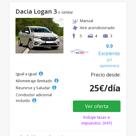
Dacia Logan 3
o similar
Manual
Aire acondicionado
5
4
3
9.9
Excelente
(31
opiniones)
Igual a igual
Precio desde:
Kilometraje ilimitado
25€/día
Reunirse y Saludar
Conductor adicional
incluido
Ver oferta
Incluye tasas e
impuestos. (VAT)