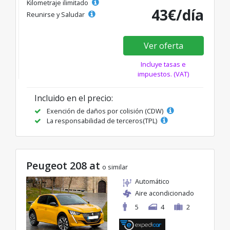
Kilometraje ilimitado
43€/día
Reunirse y Saludar
Ver oferta
Incluye tasas e
impuestos. (VAT)
Incluido en el precio:
Exención de daños por colisión (CDW)
La responsabilidad de terceros(TPL)
Peugeot 208 at
o similar
Automático
Aire acondicionado
5
4
2