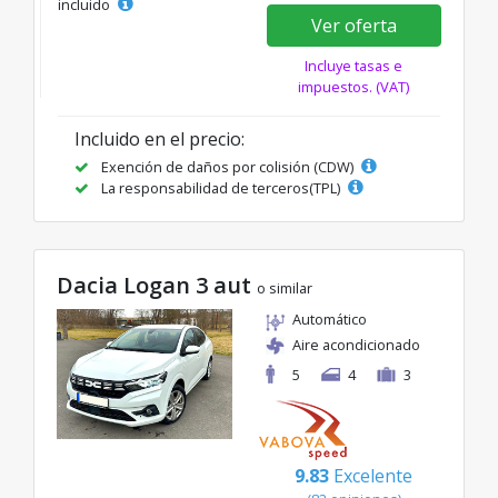
incluido
Ver oferta
Incluye tasas e
impuestos. (VAT)
Incluido en el precio:
Exención de daños por colisión (CDW)
La responsabilidad de terceros(TPL)
Dacia Logan 3 aut
o similar
Automático
Aire acondicionado
5
4
3
9.83
Excelente