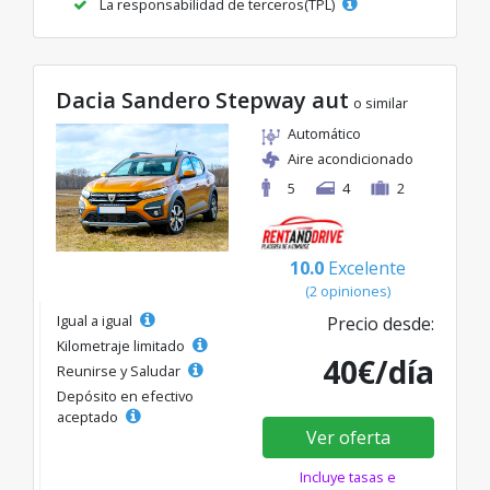
La responsabilidad de terceros(TPL)
Dacia Sandero Stepway aut
o similar
Automático
Aire acondicionado
5
4
2
10.0
Excelente
(2 opiniones)
Igual a igual
Precio desde:
Kilometraje limitado
40€/día
Reunirse y Saludar
Depósito en efectivo
aceptado
Ver oferta
Incluye tasas e