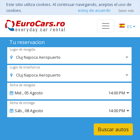
Este sitio utiliza cookies. Al continuar navegando, aceptas el uso de
cookies.
estoy de acuerdo
Saber más
ES
Tu reservacion
Lugar de recogida
Cluj Napoca Aeropuerto
Lugar de enseñanza
Cluj Napoca Aeropuerto
Fecha de recogida
Mié.,
05
Agosto
14:00 PM
Fecha de entrega
Sáb.,
08
Agosto
14:00 PM
Buscar autos