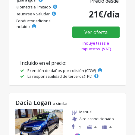
Igual a igual
Precio desde:
Kilometraje limitado
21€/día
Reunirse y Saludar
Conductor adicional
incluido
Ver oferta
Incluye tasas e
impuestos. (VAT)
Incluido en el precio:
Exención de daños por colisión (CDW)
La responsabilidad de terceros(TPL)
Dacia Logan
o similar
Manual
Aire acondicionado
5
4
4