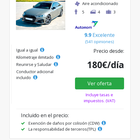
Aire acondicionado
5
4
3
9.9
Excelente
(541 opiniones)
Igual a igual
Precio desde:
Kilometraje ilimitado
180€/día
Reunirse y Saludar
Conductor adicional
incluido
Ver oferta
Incluye tasas e
impuestos. (VAT)
Incluido en el precio:
Exención de daños por colisión (CDW)
La responsabilidad de terceros(TPL)