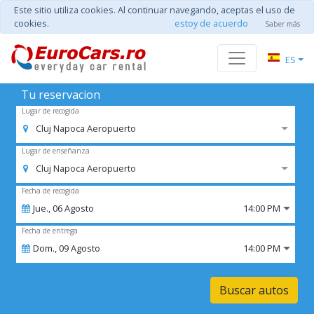
Este sitio utiliza cookies. Al continuar navegando, aceptas el uso de
cookies.
estoy de acuerdo
Saber más
ES
Tu reservacion
Lugar de recogida
Cluj Napoca Aeropuerto
Lugar de enseñanza
Cluj Napoca Aeropuerto
Fecha de recogida
Jue.,
06
Agosto
14:00 PM
Fecha de entrega
Dom.,
09
Agosto
14:00 PM
Buscar autos