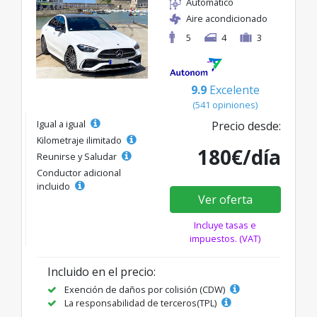
Automático
Aire acondicionado
5
4
3
9.9
Excelente
(541 opiniones)
Igual a igual
Precio desde:
Kilometraje ilimitado
180€/día
Reunirse y Saludar
Conductor adicional
incluido
Ver oferta
Incluye tasas e
impuestos. (VAT)
Incluido en el precio:
Exención de daños por colisión (CDW)
La responsabilidad de terceros(TPL)