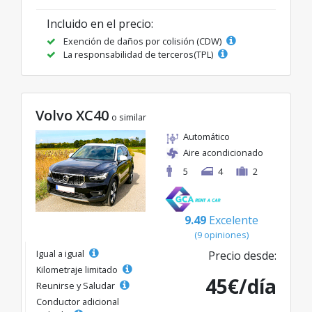
Incluido en el precio:
Exención de daños por colisión (CDW)
La responsabilidad de terceros(TPL)
Volvo XC40
o similar
Automático
Aire acondicionado
5
4
2
9.49
Excelente
(9 opiniones)
Igual a igual
Precio desde:
Kilometraje limitado
45€/día
Reunirse y Saludar
Conductor adicional