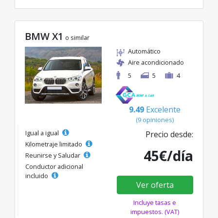
BMW X1
o similar
Automático
Aire acondicionado
5
5
4
9.49
Excelente
(9 opiniones)
Igual a igual
Precio desde:
Kilometraje limitado
45€/día
Reunirse y Saludar
Conductor adicional
incluido
Ver oferta
Incluye tasas e
impuestos. (VAT)