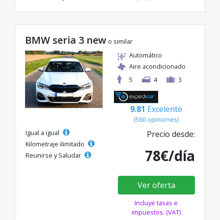
BMW seria 3 new
o similar
Automático
Aire acondicionado
5
4
3
9.81
Excelente
(560 opiniones)
Igual a igual
Precio desde:
Kilometraje ilimitado
78€/día
Reunirse y Saludar
Ver oferta
Incluye tasas e
impuestos. (VAT)