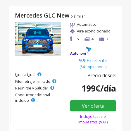
Mercedes GLC New
o similar
Automático
Aire acondicionado
5
4
3
9.9
Excelente
(541 opiniones)
Igual a igual
Precio desde:
Kilometraje ilimitado
199€/día
Reunirse y Saludar
Conductor adicional
incluido
Ver oferta
Incluye tasas e
impuestos. (VAT)