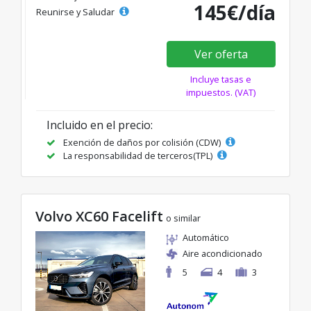
145€/día
Reunirse y Saludar
Ver oferta
Incluye tasas e
impuestos. (VAT)
Incluido en el precio:
Exención de daños por colisión (CDW)
La responsabilidad de terceros(TPL)
Volvo XC60 Facelift
o similar
Automático
Aire acondicionado
5
4
3