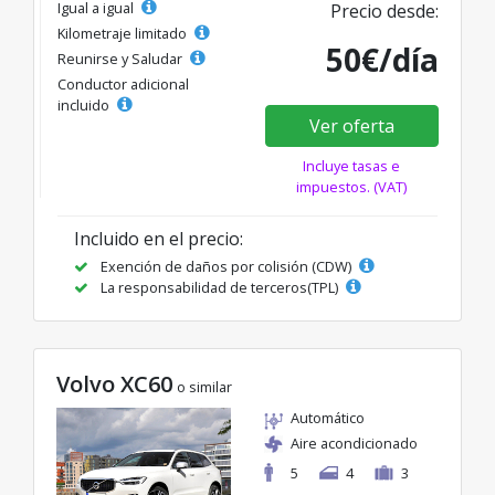
Igual a igual
Precio desde:
Kilometraje limitado
50€/día
Reunirse y Saludar
Conductor adicional
incluido
Ver oferta
Incluye tasas e
impuestos. (VAT)
Incluido en el precio:
Exención de daños por colisión (CDW)
La responsabilidad de terceros(TPL)
Volvo XC60
o similar
Automático
Aire acondicionado
5
4
3