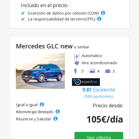
Incluido en el precio:
Exención de daños por colisión (CDW)
La responsabilidad de terceros(TPL)
Mercedes GLC new
o similar
Automático
Aire acondicionado
5
4
3
9.81
Excelente
(560 opiniones)
Igual a igual
Precio desde:
Kilometraje ilimitado
105€/día
Reunirse y Saludar
Ver oferta