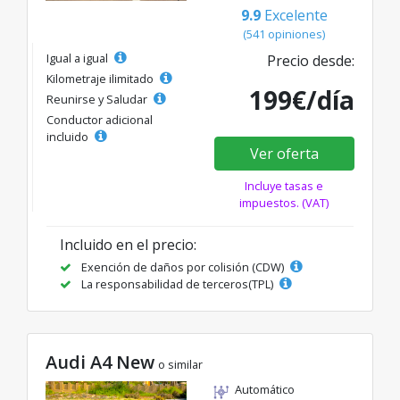
9.9
Excelente
(541 opiniones)
Igual a igual
Precio desde:
Kilometraje ilimitado
199€/día
Reunirse y Saludar
Conductor adicional
incluido
Ver oferta
Incluye tasas e
impuestos. (VAT)
Incluido en el precio:
Exención de daños por colisión (CDW)
La responsabilidad de terceros(TPL)
Audi A4 New
o similar
Automático