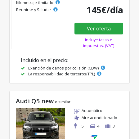
Kilometraje ilimitado
145€/día
Reunirse y Saludar
Ver oferta
Incluye tasas e
impuestos. (VAT)
Incluido en el precio:
Exención de daños por colisión (CDW)
La responsabilidad de terceros(TPL)
Audi Q5 new
o similar
Automático
Aire acondicionado
5
4
3