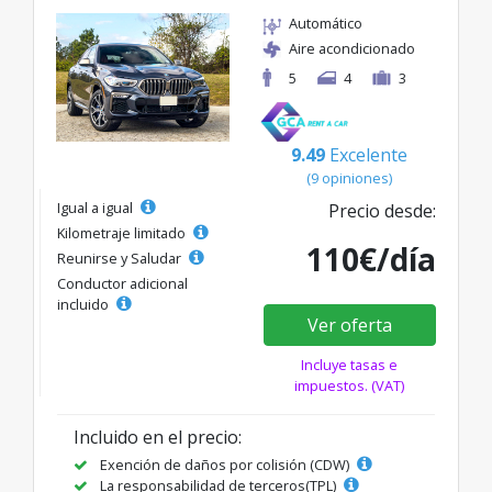
Automático
Aire acondicionado
5
4
3
9.49
Excelente
(9 opiniones)
Igual a igual
Precio desde:
Kilometraje limitado
110€/día
Reunirse y Saludar
Conductor adicional
incluido
Ver oferta
Incluye tasas e
impuestos. (VAT)
Incluido en el precio:
Exención de daños por colisión (CDW)
La responsabilidad de terceros(TPL)