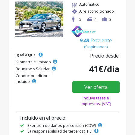
Automático
Aire acondicionado
5
4
3
9.49
Excelente
(9 opiniones)
Igual a igual
Precio desde:
Kilometraje limitado
41€/día
Reunirse y Saludar
Conductor adicional
incluido
Ver oferta
Incluye tasas e
impuestos. (VAT)
Incluido en el precio:
Exención de daños por colisión (CDW)
La responsabilidad de terceros(TPL)