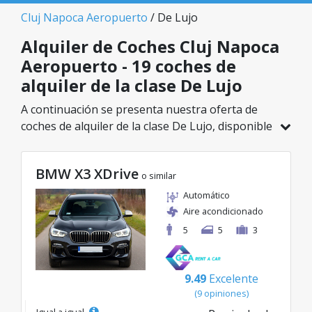
Cluj Napoca Aeropuerto
/ De Lujo
Alquiler de Coches Cluj Napoca
Aeropuerto - 19 coches de
alquiler de la clase De Lujo
A continuación se presenta nuestra oferta de
coches de alquiler de la clase De Lujo, disponible
en Cluj Napoca Aeropuerto. De un total de 19
vehículos en esta ubicación, puedes elegir el
BMW X3 XDrive
modelo ideal de la categoría seleccionada, con
o similar
tarifas excelentes desde solo 41€/día.
Automático
Aire acondicionado
5
5
3
9.49
Excelente
(9 opiniones)