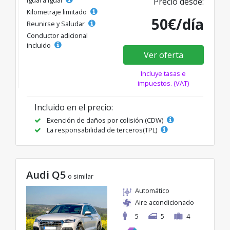
Igual a igual
Precio desde:
Kilometraje limitado
50€/día
Reunirse y Saludar
Conductor adicional
incluido
Ver oferta
Incluye tasas e
impuestos. (VAT)
Incluido en el precio:
Exención de daños por colisión (CDW)
La responsabilidad de terceros(TPL)
Audi Q5
o similar
Automático
Aire acondicionado
5
5
4