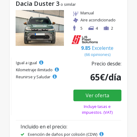
Dacia Duster 3
o similar
Manual
Aire acondicionado
5
4
2
9.85
Excelente
(66 opiniones)
Igual a igual
Precio desde:
Kilometraje ilimitado
65€/día
Reunirse y Saludar
Ver oferta
Incluye tasas e
impuestos. (VAT)
Incluido en el precio:
Exención de daños por colisión (CDW)