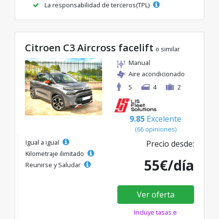
La responsabilidad de terceros(TPL)
Citroen C3 Aircross facelift
o similar
Manual
Aire acondicionado
5
4
2
9.85
Excelente
(66 opiniones)
Igual a igual
Precio desde:
Kilometraje ilimitado
55€/día
Reunirse y Saludar
Ver oferta
Incluye tasas e