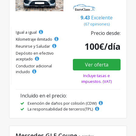
9.43
Excelente
(67 opiniones)
Igual a igual
Precio desde:
Kilometraje ilimitado
100€/día
Reunirse y Saludar
Depósito en efectivo
aceptado
Ver oferta
Conductor adicional
incluido
Incluye tasas e
impuestos. (VAT)
Incluido en el precio:
Exención de daños por colisión (CDW)
La responsabilidad de terceros(TPL)
Mercedes GLE Coupe