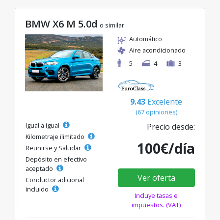
BMW X6 M 5.0d
o similar
Automático
Aire acondicionado
5
4
3
9.43
Excelente
(67 opiniones)
Igual a igual
Precio desde:
Kilometraje ilimitado
100€/día
Reunirse y Saludar
Depósito en efectivo
aceptado
Ver oferta
Conductor adicional
incluido
Incluye tasas e
impuestos. (VAT)