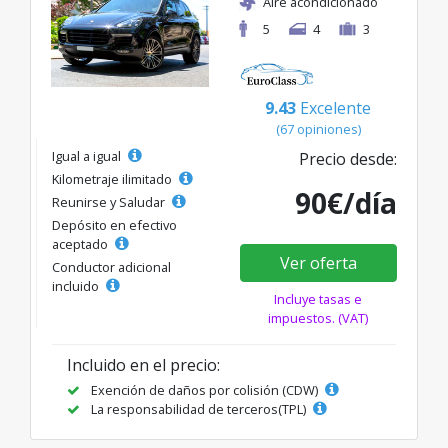
Aire acondicionado
5
4
3
9.43
Excelente
(67 opiniones)
Igual a igual
Precio desde:
Kilometraje ilimitado
90€/día
Reunirse y Saludar
Depósito en efectivo
aceptado
Ver oferta
Conductor adicional
incluido
Incluye tasas e
impuestos. (VAT)
Incluido en el precio:
Exención de daños por colisión (CDW)
La responsabilidad de terceros(TPL)