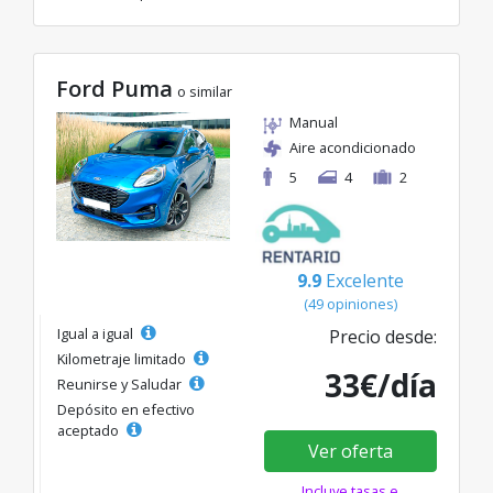
Ford Puma
o similar
Manual
Aire acondicionado
5
4
2
9.9
Excelente
(49 opiniones)
Igual a igual
Precio desde:
Kilometraje limitado
33€/día
Reunirse y Saludar
Depósito en efectivo
aceptado
Ver oferta
Incluye tasas e