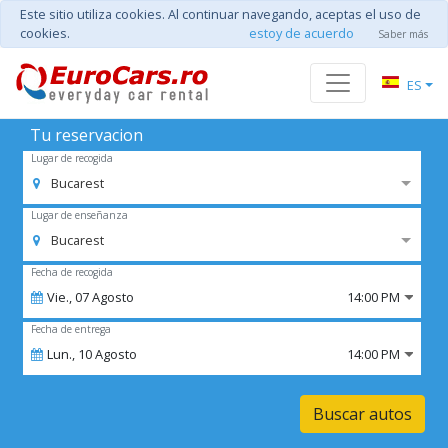
Este sitio utiliza cookies. Al continuar navegando, aceptas el uso de
cookies.
estoy de acuerdo
Saber más
ES
Tu reservacion
Lugar de recogida
Bucarest
Lugar de enseñanza
Bucarest
Fecha de recogida
Vie.,
07
Agosto
14:00 PM
Fecha de entrega
Lun.,
10
Agosto
14:00 PM
Buscar autos