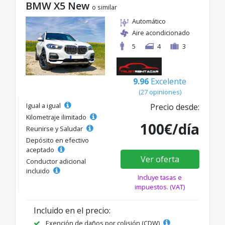
BMW X5 New
o similar
Automático
Aire acondicionado
5
4
3
9.96
Excelente
(27 opiniones)
Igual a igual
Precio desde:
Kilometraje ilimitado
100€/día
Reunirse y Saludar
Depósito en efectivo
aceptado
Ver oferta
Conductor adicional
incluido
Incluye tasas e
impuestos. (VAT)
Incluido en el precio:
Exención de daños por colisión (CDW)