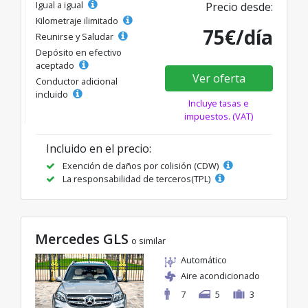
Igual a igual
Precio desde:
Kilometraje ilimitado
75€/día
Reunirse y Saludar
Depósito en efectivo
aceptado
Ver oferta
Conductor adicional
incluido
Incluye tasas e
impuestos. (VAT)
Incluido en el precio:
Exención de daños por colisión (CDW)
La responsabilidad de terceros(TPL)
Mercedes GLS
o similar
Automático
Aire acondicionado
7
5
3