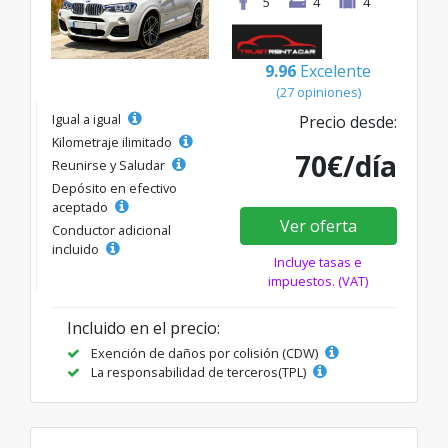
5
4
4
9.96
Excelente
(27 opiniones)
Igual a igual
Precio desde:
Kilometraje ilimitado
70€/día
Reunirse y Saludar
Depósito en efectivo
aceptado
Ver oferta
Conductor adicional
incluido
Incluye tasas e
impuestos. (VAT)
Incluido en el precio:
Exención de daños por colisión (CDW)
La responsabilidad de terceros(TPL)