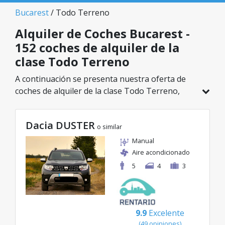
Bucarest
/ Todo Terreno
Alquiler de Coches Bucarest -
152 coches de alquiler de la
clase Todo Terreno
A continuación se presenta nuestra oferta de
coches de alquiler de la clase Todo Terreno,
disponible en Bucarest. De un total de 152
vehículos en esta ubicación, puedes elegir el
Dacia DUSTER
modelo ideal de la categoría seleccionada, con
o similar
tarifas excelentes desde solo 29€/día.
Manual
Aire acondicionado
5
4
3
9.9
Excelente
(49 opiniones)