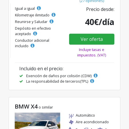
(27 opiniones)
Igual a igual
Precio desde:
Kilometraje ilimitado
40€/día
Reunirse y Saludar
Depósito en efectivo
aceptado
Ver oferta
Conductor adicional
incluido
Incluye tasas e
impuestos. (VAT)
Incluido en el precio:
Exención de daños por colisión (CDW)
La responsabilidad de terceros(TPL)
BMW X4
o similar
Automático
Aire acondicionado