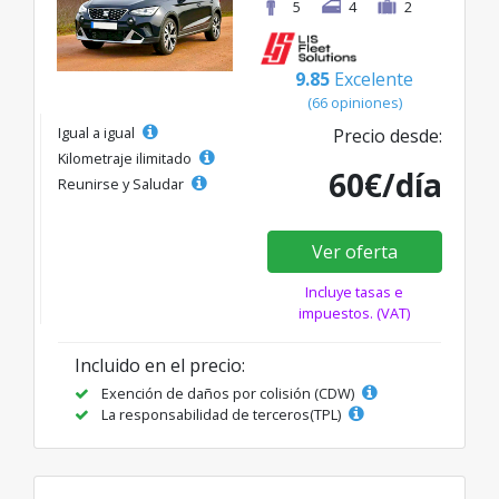
5
4
2
9.85
Excelente
(66 opiniones)
Igual a igual
Precio desde:
Kilometraje ilimitado
60€/día
Reunirse y Saludar
Ver oferta
Incluye tasas e
impuestos. (VAT)
Incluido en el precio:
Exención de daños por colisión (CDW)
La responsabilidad de terceros(TPL)