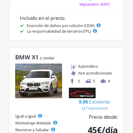
impuestos. (VAT)
Incluido en el precio:
Exención de daños por colisión (CDW)
La responsabilidad de terceros(TPL)
BMW X1
o similar
Automático
Aire acondicionado
5
5
4
9.96
Excelente
(27 opiniones)
Igual a igual
Precio desde:
Kilometraje ilimitado
45€/día
Reunirse y Saludar