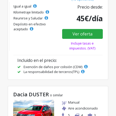
Igual a igual
Precio desde:
Kilometraje limitado
45€/día
Reunirse y Saludar
Depósito en efectivo
aceptado
Ver oferta
Incluye tasas e
impuestos. (VAT)
Incluido en el precio:
Exención de daños por colisión (CDW)
La responsabilidad de terceros(TPL)
Dacia DUSTER
o similar
Manual
Aire acondicionado
5
4
3