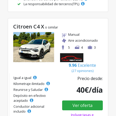
La responsabilidad de terceros(TPL)
Citroen C4 X
o similar
Manual
Aire acondicionado
5
4
3
9.96
Excelente
(27 opiniones)
Igual a igual
Precio desde:
Kilometraje ilimitado
40€/día
Reunirse y Saludar
Depósito en efectivo
aceptado
Ver oferta
Conductor adicional
incluido
Incluye tasas e