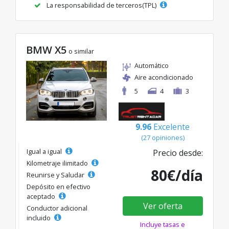
La responsabilidad de terceros(TPL)
BMW X5
o similar
Automático
Aire acondicionado
5
4
3
9.96
Excelente
(27 opiniones)
Igual a igual
Precio desde:
Kilometraje ilimitado
80€/día
Reunirse y Saludar
Depósito en efectivo
aceptado
Ver oferta
Conductor adicional
incluido
Incluye tasas e