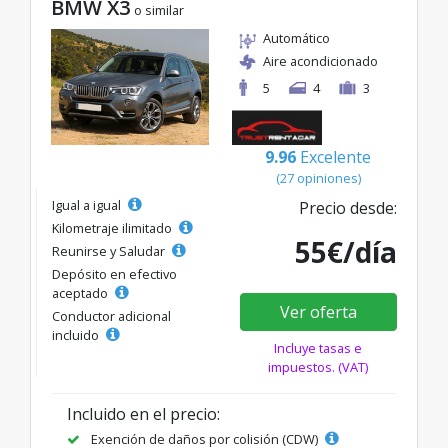
BMW X3
o similar
Automático
Aire acondicionado
5
4
3
9.96
Excelente
(27 opiniones)
Igual a igual
Precio desde:
Kilometraje ilimitado
55€/día
Reunirse y Saludar
Depósito en efectivo
aceptado
Ver oferta
Conductor adicional
incluido
Incluye tasas e
impuestos. (VAT)
Incluido en el precio:
Exención de daños por colisión (CDW)