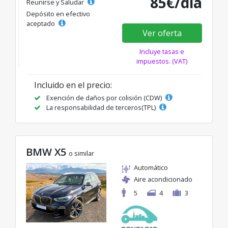
85€/día
Reunirse y Saludar
Depósito en efectivo
aceptado
Ver oferta
Incluye tasas e
impuestos. (VAT)
Incluido en el precio:
Exención de daños por colisión (CDW)
La responsabilidad de terceros(TPL)
BMW X5
o similar
Automático
Aire acondicionado
5
4
3