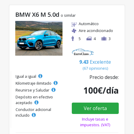
BMW X6 M 5.0d
o similar
Automático
Aire acondicionado
5
4
3
9.43
Excelente
(67 opiniones)
Igual a igual
Precio desde:
Kilometraje ilimitado
100€/día
Reunirse y Saludar
Depósito en efectivo
aceptado
Ver oferta
Conductor adicional
incluido
Incluye tasas e
impuestos. (VAT)