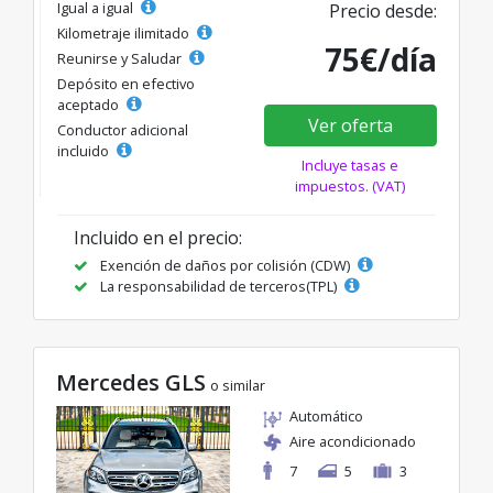
Igual a igual
Precio desde:
Kilometraje ilimitado
75€/día
Reunirse y Saludar
Depósito en efectivo
aceptado
Ver oferta
Conductor adicional
incluido
Incluye tasas e
impuestos. (VAT)
Incluido en el precio:
Exención de daños por colisión (CDW)
La responsabilidad de terceros(TPL)
Mercedes GLS
o similar
Automático
Aire acondicionado
7
5
3