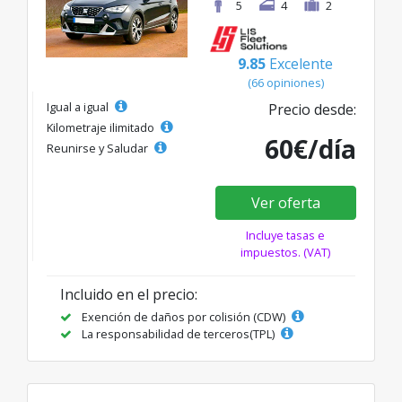
5
4
2
9.85
Excelente
(66 opiniones)
Igual a igual
Precio desde:
Kilometraje ilimitado
60€/día
Reunirse y Saludar
Ver oferta
Incluye tasas e
impuestos. (VAT)
Incluido en el precio:
Exención de daños por colisión (CDW)
La responsabilidad de terceros(TPL)