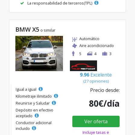
La responsabilidad de terceros(TPL)
BMW X5
o similar
Automático
Aire acondicionado
5
4
3
9.96
Excelente
(27 opiniones)
Igual a igual
Precio desde:
Kilometraje ilimitado
80€/día
Reunirse y Saludar
Depósito en efectivo
aceptado
Ver oferta
Conductor adicional
incluido
Incluye tasas e