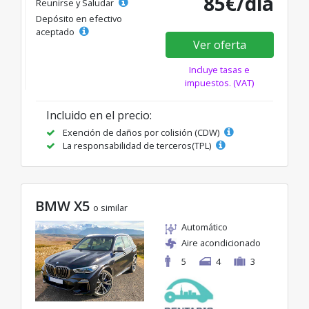
85€/día
Reunirse y Saludar
Depósito en efectivo
aceptado
Ver oferta
Incluye tasas e
impuestos. (VAT)
Incluido en el precio:
Exención de daños por colisión (CDW)
La responsabilidad de terceros(TPL)
BMW X5
o similar
Automático
Aire acondicionado
5
4
3