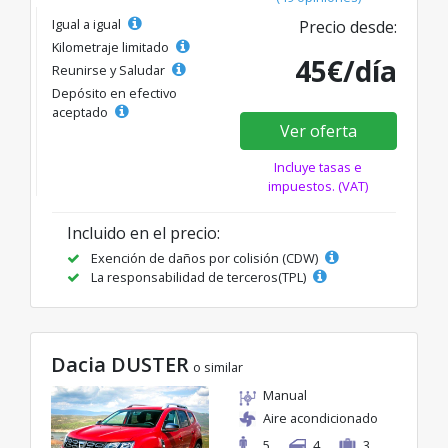
Igual a igual
Precio desde:
Kilometraje limitado
45€/día
Reunirse y Saludar
Depósito en efectivo
aceptado
Ver oferta
Incluye tasas e
impuestos. (VAT)
Incluido en el precio:
Exención de daños por colisión (CDW)
La responsabilidad de terceros(TPL)
Dacia DUSTER
o similar
Manual
Aire acondicionado
5
4
3