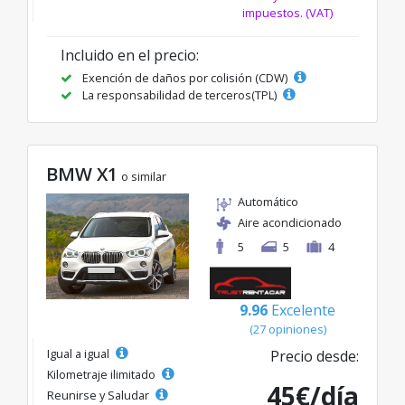
impuestos. (VAT)
Incluido en el precio:
Exención de daños por colisión (CDW)
La responsabilidad de terceros(TPL)
BMW X1
o similar
Automático
Aire acondicionado
5
5
4
9.96
Excelente
(27 opiniones)
Igual a igual
Precio desde:
Kilometraje ilimitado
45€/día
Reunirse y Saludar