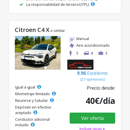
La responsabilidad de terceros(TPL)
Citroen C4 X
o similar
Manual
Aire acondicionado
5
4
3
9.96
Excelente
(27 opiniones)
Igual a igual
Precio desde:
Kilometraje ilimitado
40€/día
Reunirse y Saludar
Depósito en efectivo
aceptado
Ver oferta
Conductor adicional
incluido
Incluye tasas e