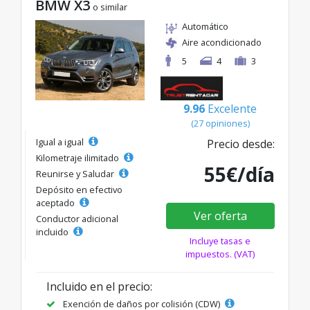
BMW X3
o similar
Automático
Aire acondicionado
5
4
3
9.96
Excelente
(27 opiniones)
Igual a igual
Precio desde:
Kilometraje ilimitado
55€/día
Reunirse y Saludar
Depósito en efectivo
aceptado
Ver oferta
Conductor adicional
incluido
Incluye tasas e
impuestos. (VAT)
Incluido en el precio:
Exención de daños por colisión (CDW)