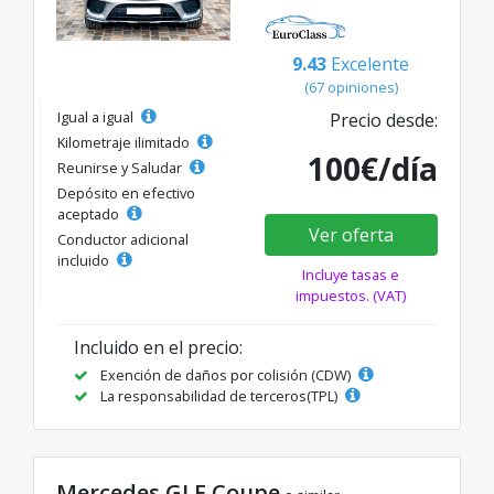
9.43
Excelente
(67 opiniones)
Igual a igual
Precio desde:
Kilometraje ilimitado
100€/día
Reunirse y Saludar
Depósito en efectivo
aceptado
Ver oferta
Conductor adicional
incluido
Incluye tasas e
impuestos. (VAT)
Incluido en el precio:
Exención de daños por colisión (CDW)
La responsabilidad de terceros(TPL)
Mercedes GLE Coupe