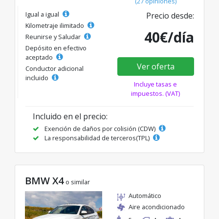
(27 opiniones)
Igual a igual
Precio desde:
Kilometraje ilimitado
40€/día
Reunirse y Saludar
Depósito en efectivo
aceptado
Ver oferta
Conductor adicional
incluido
Incluye tasas e
impuestos. (VAT)
Incluido en el precio:
Exención de daños por colisión (CDW)
La responsabilidad de terceros(TPL)
BMW X4
o similar
Automático
Aire acondicionado