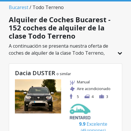
Bucarest
/ Todo Terreno
Alquiler de Coches Bucarest -
152 coches de alquiler de la
clase Todo Terreno
A continuación se presenta nuestra oferta de
coches de alquiler de la clase Todo Terreno,
disponible en Bucarest. De un total de 152
vehículos en esta ubicación, puedes elegir el
Dacia DUSTER
modelo ideal de la categoría seleccionada, con
o similar
tarifas excelentes desde solo 29€/día.
Manual
Aire acondicionado
5
4
3
9.9
Excelente
(49 opiniones)