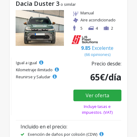
Dacia Duster 3
o similar
Manual
Aire acondicionado
5
4
2
9.85
Excelente
(66 opiniones)
Igual a igual
Precio desde:
Kilometraje ilimitado
65€/día
Reunirse y Saludar
Ver oferta
Incluye tasas e
impuestos. (VAT)
Incluido en el precio:
Exención de daños por colisión (CDW)