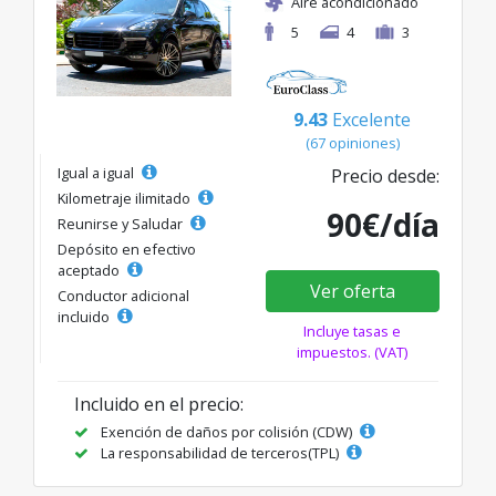
Aire acondicionado
5
4
3
9.43
Excelente
(67 opiniones)
Igual a igual
Precio desde:
Kilometraje ilimitado
90€/día
Reunirse y Saludar
Depósito en efectivo
aceptado
Ver oferta
Conductor adicional
incluido
Incluye tasas e
impuestos. (VAT)
Incluido en el precio:
Exención de daños por colisión (CDW)
La responsabilidad de terceros(TPL)