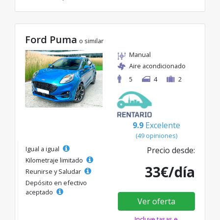
Ford Puma
o similar
Manual
Aire acondicionado
5
4
2
9.9
Excelente
(49 opiniones)
Igual a igual
Precio desde:
Kilometraje limitado
33€/día
Reunirse y Saludar
Depósito en efectivo
aceptado
Ver oferta
Incluye tasas e