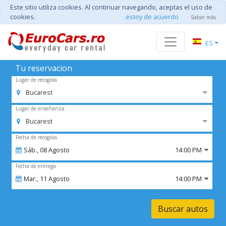
Este sitio utiliza cookies. Al continuar navegando, aceptas el uso de
cookies.
estoy de acuerdo
Saber más
ES
Tu reservacion
Lugar de recogida
Bucarest
Lugar de enseñanza
Bucarest
Fecha de recogida
Sáb.,
08
Agosto
14:00 PM
Fecha de entrega
Mar.,
11
Agosto
14:00 PM
Buscar autos