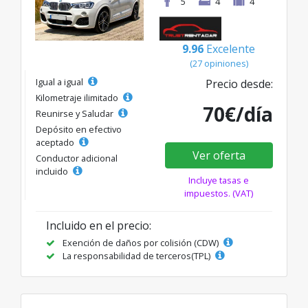
5
4
4
9.96
Excelente
(27 opiniones)
Igual a igual
Precio desde:
Kilometraje ilimitado
70€/día
Reunirse y Saludar
Depósito en efectivo
aceptado
Ver oferta
Conductor adicional
incluido
Incluye tasas e
impuestos. (VAT)
Incluido en el precio:
Exención de daños por colisión (CDW)
La responsabilidad de terceros(TPL)