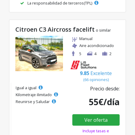
La responsabilidad de terceros(TPL)
Citroen C3 Aircross facelift
o similar
Manual
Aire acondicionado
5
4
2
9.85
Excelente
(66 opiniones)
Igual a igual
Precio desde:
Kilometraje ilimitado
55€/día
Reunirse y Saludar
Ver oferta
Incluye tasas e