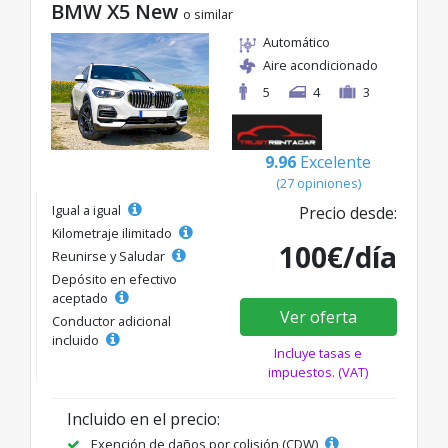
BMW X5 New
o similar
Automático
Aire acondicionado
5
4
3
9.96
Excelente
(27 opiniones)
Igual a igual
Precio desde:
Kilometraje ilimitado
100€/día
Reunirse y Saludar
Depósito en efectivo
aceptado
Ver oferta
Conductor adicional
incluido
Incluye tasas e
impuestos. (VAT)
Incluido en el precio:
Exención de daños por colisión (CDW)