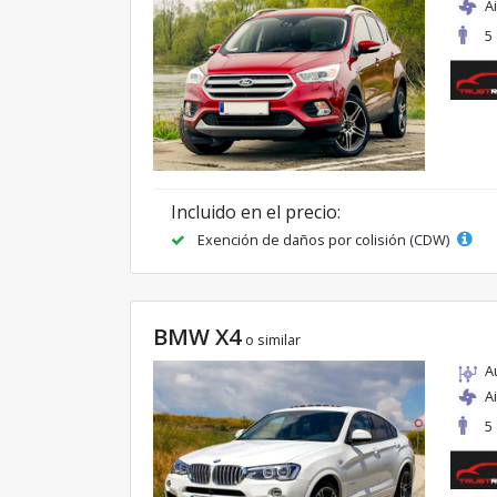
A
5
Incluido en el precio:
Exención de daños por colisión (CDW)
BMW X4
o similar
A
A
5