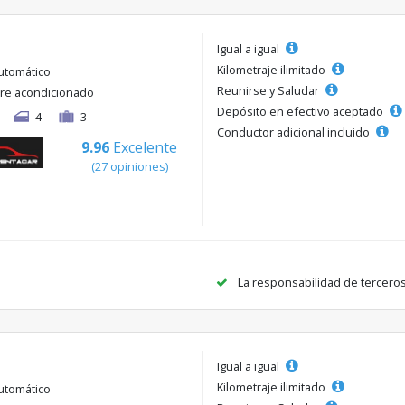
Igual a igual
Kilometraje ilimitado
utomático
Reunirse y Saludar
ire acondicionado
Depósito en efectivo aceptado
4
3
Conductor adicional incluido
9.96
Excelente
(27 opiniones)
La responsabilidad de tercero
Igual a igual
Kilometraje ilimitado
utomático