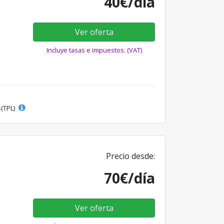
40€/día
Ver oferta
Incluye tasas e impuestos. (VAT)
s(TPL)
Precio desde:
70€/día
Ver oferta