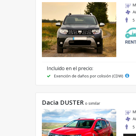
M
A
5
Incluido en el precio:
Exención de daños por colisión (CDW)
Dacia DUSTER
o similar
M
A
5