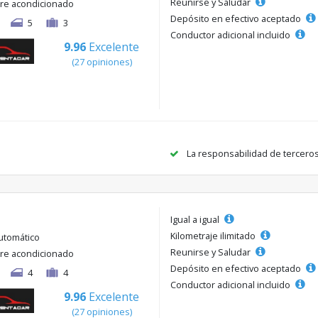
Reunirse y Saludar
ire acondicionado
Depósito en efectivo aceptado
5
3
Conductor adicional incluido
9.96
Excelente
(27 opiniones)
La responsabilidad de tercero
Igual a igual
Kilometraje ilimitado
utomático
Reunirse y Saludar
ire acondicionado
Depósito en efectivo aceptado
4
4
Conductor adicional incluido
9.96
Excelente
(27 opiniones)