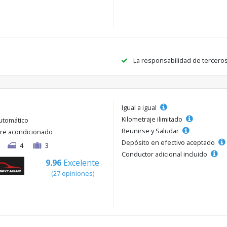
La responsabilidad de tercero
Igual a igual
Kilometraje ilimitado
utomático
Reunirse y Saludar
ire acondicionado
Depósito en efectivo aceptado
4
3
Conductor adicional incluido
9.96
Excelente
(27 opiniones)