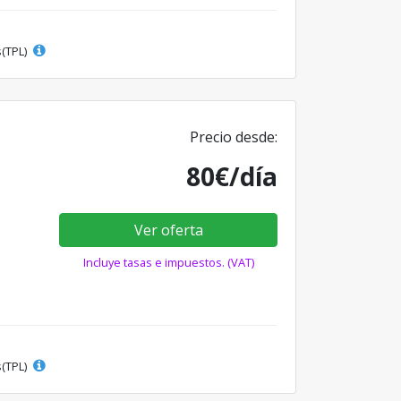
s(TPL)
Precio desde:
80€/día
Ver oferta
Incluye tasas e impuestos. (VAT)
s(TPL)