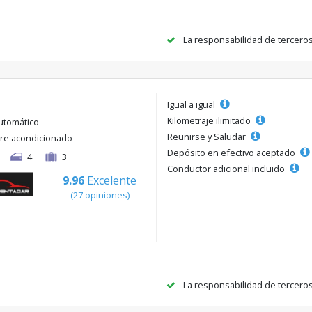
La responsabilidad de tercero
Igual a igual
Kilometraje ilimitado
utomático
Reunirse y Saludar
ire acondicionado
Depósito en efectivo aceptado
4
3
Conductor adicional incluido
9.96
Excelente
(27 opiniones)
La responsabilidad de tercero