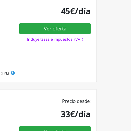
45€/día
Ver oferta
Incluye tasas e impuestos. (VAT)
s(TPL)
Precio desde:
33€/día