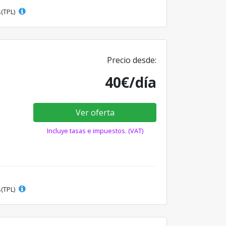
s(TPL)
Precio desde:
40€/día
Ver oferta
Incluye tasas e impuestos. (VAT)
s(TPL)