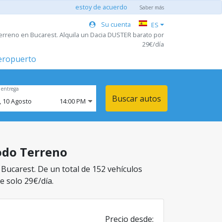
estoy de acuerdo
Saber más
Su cuenta
ES
erreno en Bucarest. Alquila un Dacia DUSTER barato por
29€/día
aeropuerto
 entrega
Buscar autos
,
10
Agosto
14:00 PM
Todo Terreno
 Bucarest. De un total de 152 vehículos
e solo 29€/día.
Precio desde: