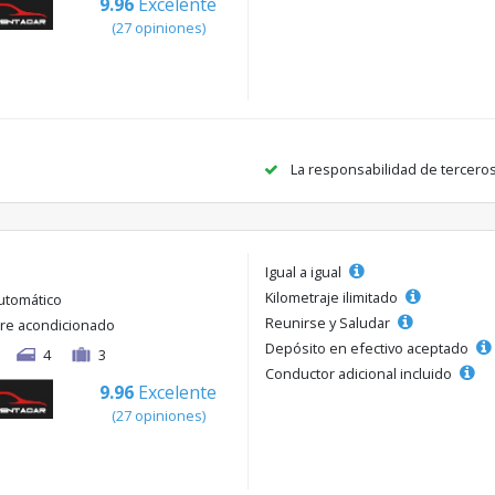
9.96
Excelente
(27 opiniones)
La responsabilidad de tercero
Igual a igual
Kilometraje ilimitado
utomático
Reunirse y Saludar
ire acondicionado
Depósito en efectivo aceptado
4
3
Conductor adicional incluido
9.96
Excelente
(27 opiniones)