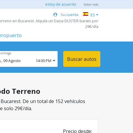
estoy de acuerdo
Saber más
Su cuenta
ES
erreno en Bucarest. Alquila un Dacia DUSTER barato por
29€/día
aeropuerto
 entrega
Buscar autos
.,
09
Agosto
14:00 PM
Todo Terreno
 Bucarest. De un total de 152 vehículos
e solo 29€/día.
Precio desde: