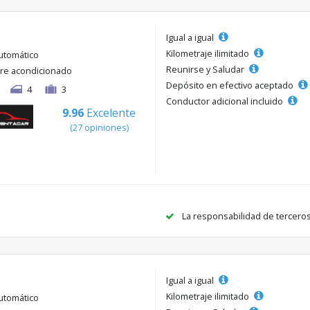
Igual a igual
Kilometraje ilimitado
utomático
Reunirse y Saludar
ire acondicionado
Depósito en efectivo aceptado
4
3
Conductor adicional incluido
9.96
Excelente
(27 opiniones)
La responsabilidad de tercero
Igual a igual
Kilometraje ilimitado
utomático