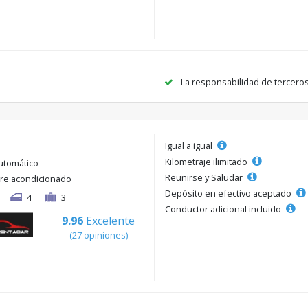
La responsabilidad de tercero
Igual a igual
Kilometraje ilimitado
utomático
Reunirse y Saludar
ire acondicionado
Depósito en efectivo aceptado
4
3
Conductor adicional incluido
9.96
Excelente
(27 opiniones)