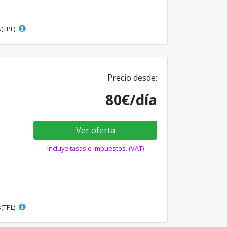
s(TPL)
Precio desde:
80€/día
Ver oferta
Incluye tasas e impuestos. (VAT)
s(TPL)