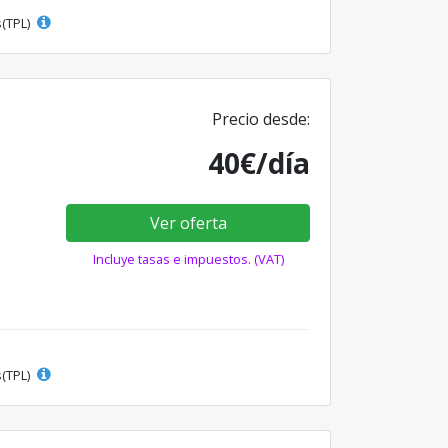
s(TPL)
Precio desde:
40€/día
Ver oferta
Incluye tasas e impuestos. (VAT)
s(TPL)