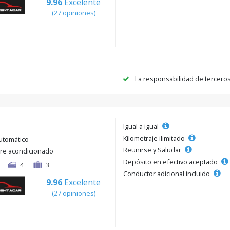
9.96
Excelente
(27 opiniones)
La responsabilidad de tercero
Igual a igual
Kilometraje ilimitado
utomático
Reunirse y Saludar
ire acondicionado
Depósito en efectivo aceptado
4
3
Conductor adicional incluido
9.96
Excelente
(27 opiniones)