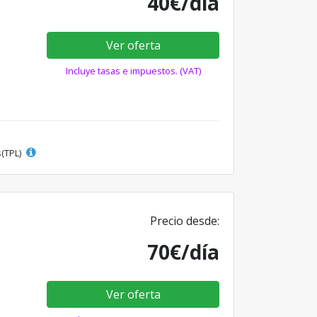
40€/día
Ver oferta
Incluye tasas e impuestos. (VAT)
s(TPL)
Precio desde:
70€/día
Ver oferta