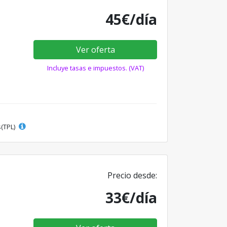
45€/día
Ver oferta
Incluye tasas e impuestos. (VAT)
s(TPL)
Precio desde:
33€/día