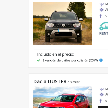
M
A
5
Incluido en el precio:
Exención de daños por colisión (CDW)
Dacia DUSTER
o similar
M
A
5