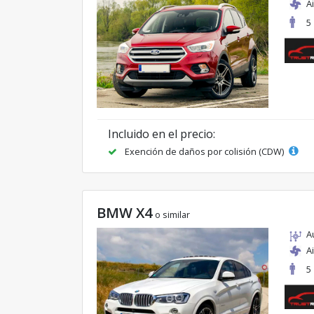
A
5
Incluido en el precio:
Exención de daños por colisión (CDW)
BMW X4
o similar
A
A
5