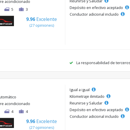
Reunirse y Saludar
ire acondicionado
Depósito en efectivo aceptado
5
3
Conductor adicional incluido
9.96
Excelente
(27 opiniones)
La responsabilidad de tercero
Igual a igual
Kilometraje ilimitado
utomático
Reunirse y Saludar
ire acondicionado
Depósito en efectivo aceptado
4
4
Conductor adicional incluido
9.96
Excelente
(27 opiniones)