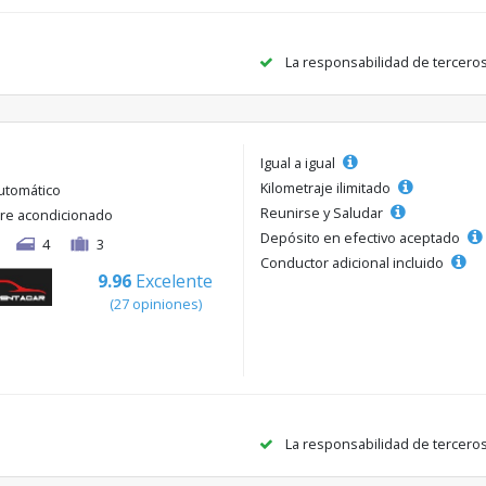
La responsabilidad de tercero
Igual a igual
Kilometraje ilimitado
utomático
Reunirse y Saludar
ire acondicionado
Depósito en efectivo aceptado
4
3
Conductor adicional incluido
9.96
Excelente
(27 opiniones)
La responsabilidad de tercero