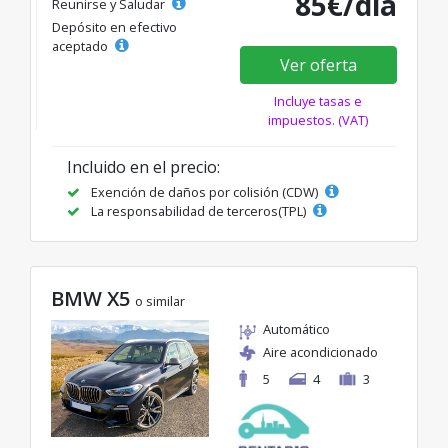
85€/día
Reunirse y Saludar
Depósito en efectivo
aceptado
Ver oferta
Incluye tasas e
impuestos. (VAT)
Incluido en el precio:
Exención de daños por colisión (CDW)
La responsabilidad de terceros(TPL)
BMW X5
o similar
Automático
Aire acondicionado
5
4
3