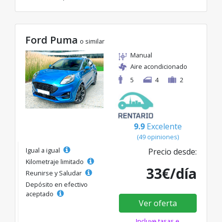
Ford Puma
o similar
Manual
Aire acondicionado
5
4
2
9.9
Excelente
(49 opiniones)
Igual a igual
Precio desde:
Kilometraje limitado
33€/día
Reunirse y Saludar
Depósito en efectivo
aceptado
Ver oferta
Incluye tasas e