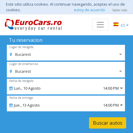
Este sitio utiliza cookies. Al continuar navegando, aceptas el uso de
cookies.
estoy de acuerdo
Saber más
ES
Tu reservacion
Lugar de recogida
Bucarest
Lugar de enseñanza
Bucarest
Fecha de recogida
Lun.,
10
Agosto
14:00 PM
Fecha de entrega
Jue.,
13
Agosto
14:00 PM
Buscar autos