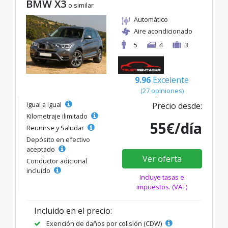
BMW X3
o similar
Automático
Aire acondicionado
5
4
3
9.96
Excelente
(27 opiniones)
Igual a igual
Precio desde:
Kilometraje ilimitado
55€/día
Reunirse y Saludar
Depósito en efectivo
aceptado
Ver oferta
Conductor adicional
incluido
Incluye tasas e
impuestos. (VAT)
Incluido en el precio:
Exención de daños por colisión (CDW)