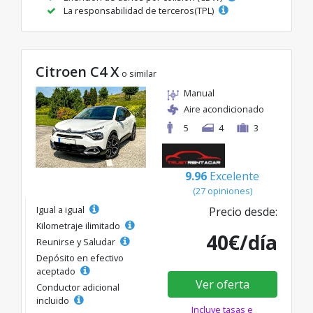
La responsabilidad de terceros(TPL)
Citroen C4 X
o similar
Manual
Aire acondicionado
5
4
3
9.96
Excelente
(27 opiniones)
Igual a igual
Precio desde:
Kilometraje ilimitado
40€/día
Reunirse y Saludar
Depósito en efectivo
aceptado
Ver oferta
Conductor adicional
incluido
Incluye tasas e