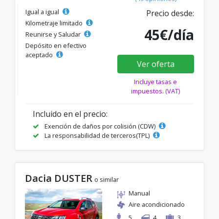
Igual a igual
Precio desde:
Kilometraje limitado
45€/día
Reunirse y Saludar
Depósito en efectivo
aceptado
Ver oferta
Incluye tasas e
impuestos. (VAT)
Incluido en el precio:
Exención de daños por colisión (CDW)
La responsabilidad de terceros(TPL)
Dacia DUSTER
o similar
Manual
Aire acondicionado
5
4
3