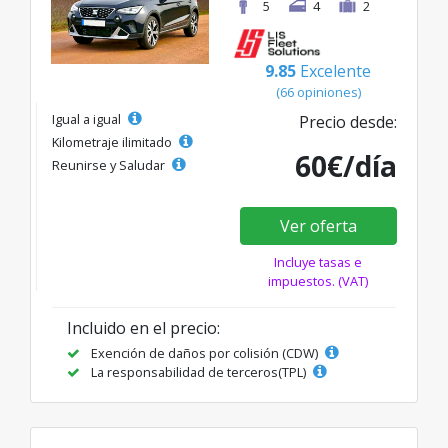
5
4
2
9.85
Excelente
(66 opiniones)
Igual a igual
Precio desde:
Kilometraje ilimitado
60€/día
Reunirse y Saludar
Ver oferta
Incluye tasas e
impuestos. (VAT)
Incluido en el precio:
Exención de daños por colisión (CDW)
La responsabilidad de terceros(TPL)