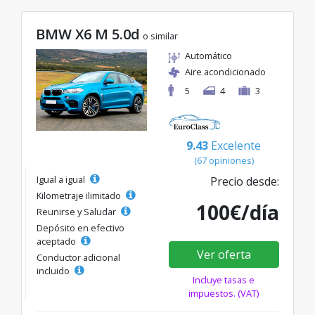
BMW X6 M 5.0d
o similar
Automático
Aire acondicionado
5
4
3
9.43
Excelente
(67 opiniones)
Igual a igual
Precio desde:
Kilometraje ilimitado
100€/día
Reunirse y Saludar
Depósito en efectivo
aceptado
Ver oferta
Conductor adicional
incluido
Incluye tasas e
impuestos. (VAT)