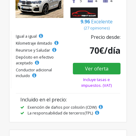
5
4
4
9.96
Excelente
(27 opiniones)
Igual a igual
Precio desde:
Kilometraje ilimitado
70€/día
Reunirse y Saludar
Depósito en efectivo
aceptado
Ver oferta
Conductor adicional
incluido
Incluye tasas e
impuestos. (VAT)
Incluido en el precio:
Exención de daños por colisión (CDW)
La responsabilidad de terceros(TPL)