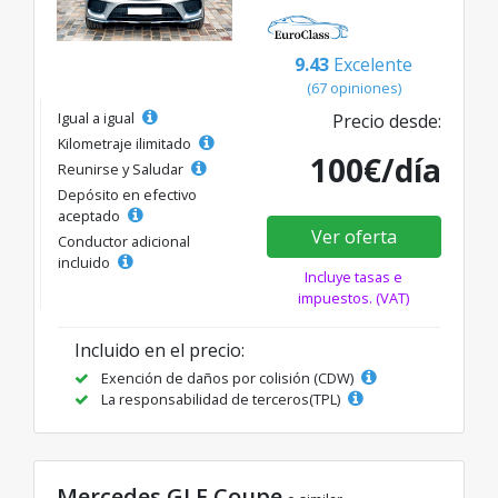
9.43
Excelente
(67 opiniones)
Igual a igual
Precio desde:
Kilometraje ilimitado
100€/día
Reunirse y Saludar
Depósito en efectivo
aceptado
Ver oferta
Conductor adicional
incluido
Incluye tasas e
impuestos. (VAT)
Incluido en el precio:
Exención de daños por colisión (CDW)
La responsabilidad de terceros(TPL)
Mercedes GLE Coupe