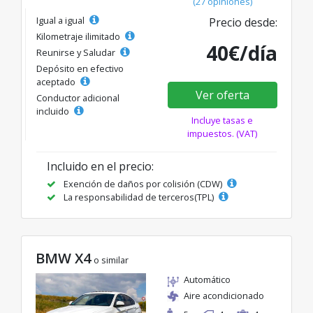
(27 opiniones)
Igual a igual
Precio desde:
Kilometraje ilimitado
40€/día
Reunirse y Saludar
Depósito en efectivo
aceptado
Ver oferta
Conductor adicional
incluido
Incluye tasas e
impuestos. (VAT)
Incluido en el precio:
Exención de daños por colisión (CDW)
La responsabilidad de terceros(TPL)
BMW X4
o similar
Automático
Aire acondicionado