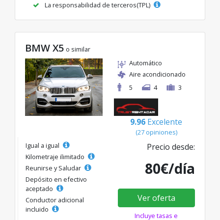
La responsabilidad de terceros(TPL)
BMW X5
o similar
Automático
Aire acondicionado
5
4
3
9.96
Excelente
(27 opiniones)
Igual a igual
Precio desde:
Kilometraje ilimitado
80€/día
Reunirse y Saludar
Depósito en efectivo
aceptado
Ver oferta
Conductor adicional
incluido
Incluye tasas e