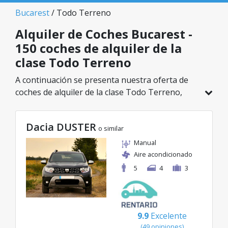
Bucarest
/ Todo Terreno
Alquiler de Coches Bucarest -
150 coches de alquiler de la
clase Todo Terreno
A continuación se presenta nuestra oferta de
coches de alquiler de la clase Todo Terreno,
disponible en Bucarest. De un total de 150
vehículos en esta ubicación, puedes elegir el
Dacia DUSTER
modelo ideal de la categoría seleccionada, con
o similar
tarifas excelentes desde solo 29€/día.
Manual
Aire acondicionado
5
4
3
9.9
Excelente
(49 opiniones)