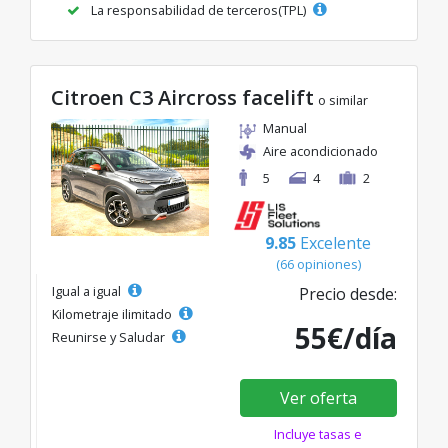
La responsabilidad de terceros(TPL)
Citroen C3 Aircross facelift
o similar
Manual
Aire acondicionado
5
4
2
9.85
Excelente
(66 opiniones)
Igual a igual
Precio desde:
Kilometraje ilimitado
55€/día
Reunirse y Saludar
Ver oferta
Incluye tasas e