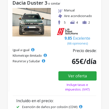
Dacia Duster 3
o similar
Manual
Aire acondicionado
5
4
2
9.85
Excelente
(66 opiniones)
Igual a igual
Precio desde:
Kilometraje ilimitado
65€/día
Reunirse y Saludar
Ver oferta
Incluye tasas e
impuestos. (VAT)
Incluido en el precio:
Exención de daños por colisión (CDW)