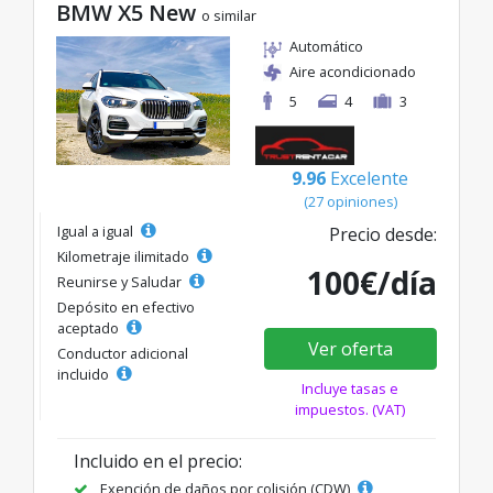
BMW X5 New
o similar
Automático
Aire acondicionado
5
4
3
9.96
Excelente
(27 opiniones)
Igual a igual
Precio desde:
Kilometraje ilimitado
100€/día
Reunirse y Saludar
Depósito en efectivo
aceptado
Ver oferta
Conductor adicional
incluido
Incluye tasas e
impuestos. (VAT)
Incluido en el precio:
Exención de daños por colisión (CDW)