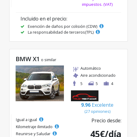
impuestos. (VAT)
Incluido en el precio:
Exención de daños por colisión (CDW)
La responsabilidad de terceros(TPL)
BMW X1
o similar
Automático
Aire acondicionado
5
5
4
9.96
Excelente
(27 opiniones)
Igual a igual
Precio desde:
Kilometraje ilimitado
45€/día
Reunirse y Saludar