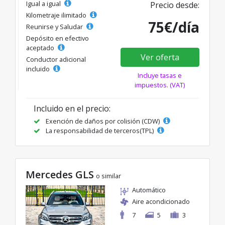
Igual a igual
Precio desde:
Kilometraje ilimitado
75€/día
Reunirse y Saludar
Depósito en efectivo
aceptado
Ver oferta
Conductor adicional
incluido
Incluye tasas e
impuestos. (VAT)
Incluido en el precio:
Exención de daños por colisión (CDW)
La responsabilidad de terceros(TPL)
Mercedes GLS
o similar
Automático
Aire acondicionado
7
5
3