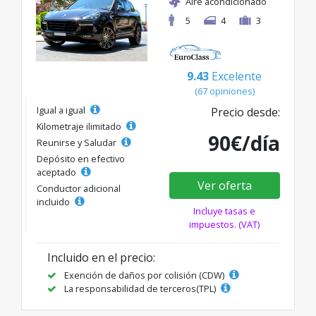
Aire acondicionado
5
4
3
9.43
Excelente
(67 opiniones)
Igual a igual
Precio desde:
Kilometraje ilimitado
90€/día
Reunirse y Saludar
Depósito en efectivo
aceptado
Ver oferta
Conductor adicional
incluido
Incluye tasas e
impuestos. (VAT)
Incluido en el precio:
Exención de daños por colisión (CDW)
La responsabilidad de terceros(TPL)