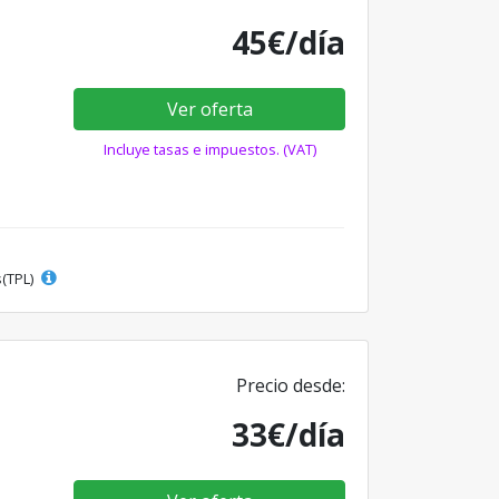
45€/día
Ver oferta
Incluye tasas e impuestos. (VAT)
s(TPL)
Precio desde:
33€/día