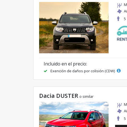
M
A
5
Incluido en el precio:
Exención de daños por colisión (CDW)
Dacia DUSTER
o similar
M
A
5