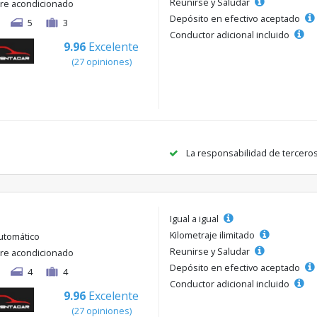
Reunirse y Saludar
ire acondicionado
Depósito en efectivo aceptado
5
3
Conductor adicional incluido
9.96
Excelente
(27 opiniones)
La responsabilidad de tercero
Igual a igual
Kilometraje ilimitado
utomático
Reunirse y Saludar
ire acondicionado
Depósito en efectivo aceptado
4
4
Conductor adicional incluido
9.96
Excelente
(27 opiniones)