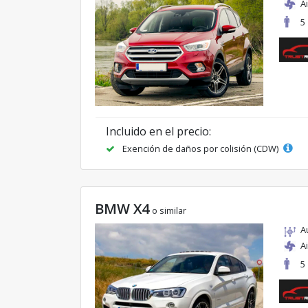
A
5
Incluido en el precio:
Exención de daños por colisión (CDW)
BMW X4
o similar
A
A
5