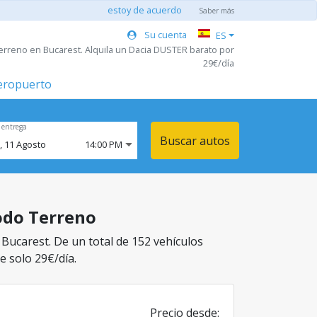
estoy de acuerdo
Saber más
Su cuenta
ES
erreno en Bucarest. Alquila un Dacia DUSTER barato por
29€/día
aeropuerto
 entrega
Buscar autos
,
11
Agosto
14:00 PM
Todo Terreno
 Bucarest. De un total de 152 vehículos
e solo 29€/día.
Precio desde: