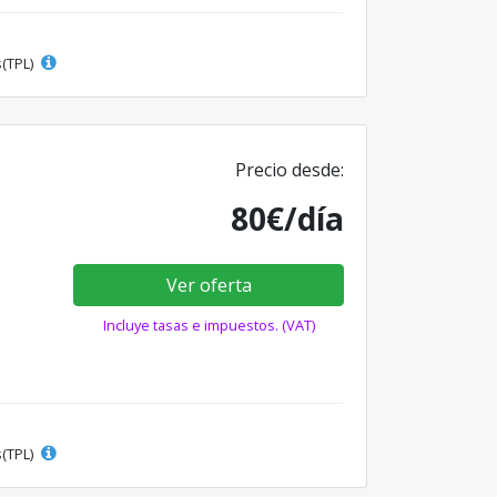
s(TPL)
Precio desde:
80€/día
Ver oferta
Incluye tasas e impuestos. (VAT)
s(TPL)