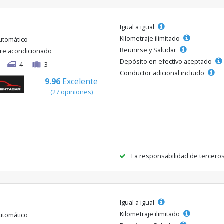
Igual a igual
Kilometraje ilimitado
utomático
Reunirse y Saludar
ire acondicionado
Depósito en efectivo aceptado
4
3
Conductor adicional incluido
9.96
Excelente
(27 opiniones)
La responsabilidad de tercero
Igual a igual
Kilometraje ilimitado
utomático