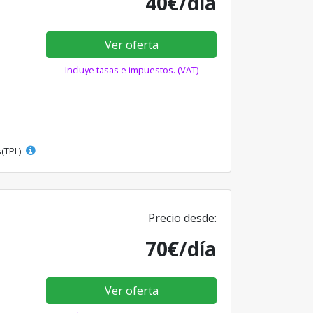
40€/día
Ver oferta
Incluye tasas e impuestos. (VAT)
s(TPL)
Precio desde:
70€/día
Ver oferta