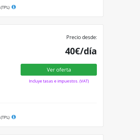
s(TPL)
Precio desde:
40€/día
Ver oferta
Incluye tasas e impuestos. (VAT)
s(TPL)