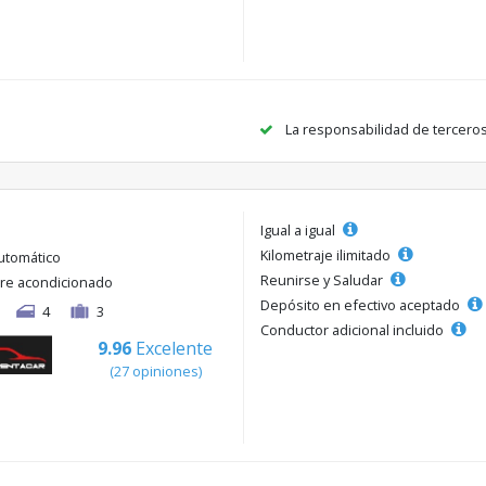
La responsabilidad de tercero
Igual a igual
Kilometraje ilimitado
utomático
Reunirse y Saludar
ire acondicionado
Depósito en efectivo aceptado
4
3
Conductor adicional incluido
9.96
Excelente
(27 opiniones)