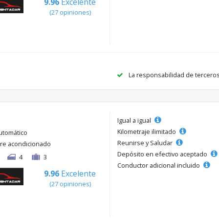
9.96
Excelente
(27 opiniones)
La responsabilidad de tercero
Igual a igual
Kilometraje ilimitado
utomático
Reunirse y Saludar
ire acondicionado
Depósito en efectivo aceptado
4
3
Conductor adicional incluido
9.96
Excelente
(27 opiniones)