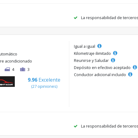
La responsabilidad de tercero
Igual a igual
Kilometraje ilimitado
utomático
Reunirse y Saludar
ire acondicionado
Depósito en efectivo aceptado
4
3
Conductor adicional incluido
9.96
Excelente
(27 opiniones)
La responsabilidad de tercero