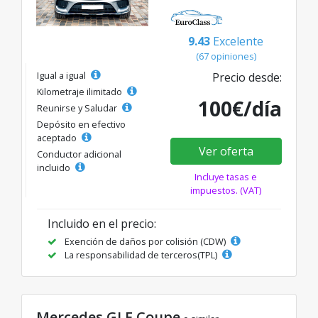
9.43
Excelente
(67 opiniones)
Igual a igual
Precio desde:
Kilometraje ilimitado
100€/día
Reunirse y Saludar
Depósito en efectivo
aceptado
Ver oferta
Conductor adicional
incluido
Incluye tasas e
impuestos. (VAT)
Incluido en el precio:
Exención de daños por colisión (CDW)
La responsabilidad de terceros(TPL)
Mercedes GLE Coupe