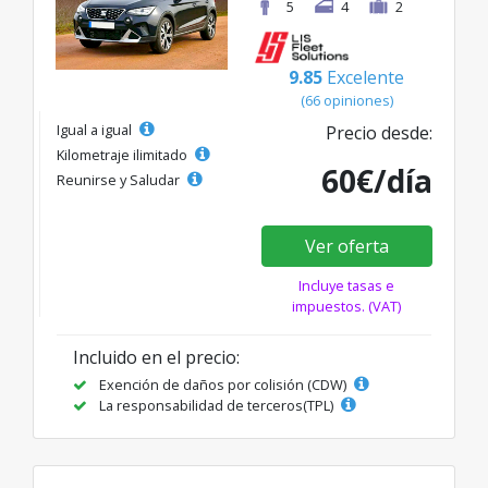
5
4
2
9.85
Excelente
(66 opiniones)
Igual a igual
Precio desde:
Kilometraje ilimitado
60€/día
Reunirse y Saludar
Ver oferta
Incluye tasas e
impuestos. (VAT)
Incluido en el precio:
Exención de daños por colisión (CDW)
La responsabilidad de terceros(TPL)