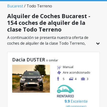
Bucarest
/ Todo Terreno
Alquiler de Coches Bucarest -
154 coches de alquiler de la
clase Todo Terreno
A continuación se presenta nuestra oferta de
coches de alquiler de la clase Todo Terreno,
disponible en Bucarest. De un total de 154
vehículos en esta ubicación, puedes elegir el
Dacia DUSTER
modelo ideal de la categoría seleccionada, con
o similar
tarifas excelentes desde solo 29€/día.
Manual
Aire acondicionado
5
4
3
9.9
Excelente
(49 opiniones)