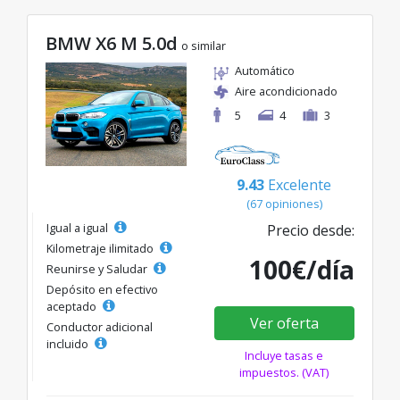
BMW X6 M 5.0d
o similar
Automático
Aire acondicionado
5
4
3
9.43
Excelente
(67 opiniones)
Igual a igual
Precio desde:
Kilometraje ilimitado
100€/día
Reunirse y Saludar
Depósito en efectivo
aceptado
Ver oferta
Conductor adicional
incluido
Incluye tasas e
impuestos. (VAT)