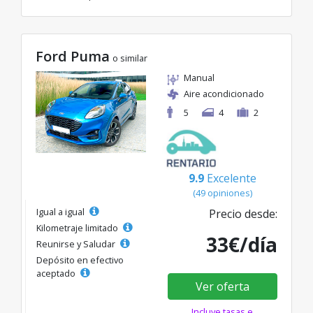
Ford Puma
o similar
Manual
Aire acondicionado
5
4
2
9.9
Excelente
(49 opiniones)
Igual a igual
Precio desde:
Kilometraje limitado
33€/día
Reunirse y Saludar
Depósito en efectivo
aceptado
Ver oferta
Incluye tasas e