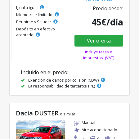
Igual a igual
Precio desde:
Kilometraje limitado
45€/día
Reunirse y Saludar
Depósito en efectivo
aceptado
Ver oferta
Incluye tasas e
impuestos. (VAT)
Incluido en el precio:
Exención de daños por colisión (CDW)
La responsabilidad de terceros(TPL)
Dacia DUSTER
o similar
Manual
Aire acondicionado
5
4
3