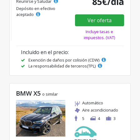
85€/día
Reunirse y Saludar
Depósito en efectivo
aceptado
Ver oferta
Incluye tasas e
impuestos. (VAT)
Incluido en el precio:
Exención de daños por colisión (CDW)
La responsabilidad de terceros(TPL)
BMW X5
o similar
Automático
Aire acondicionado
5
4
3