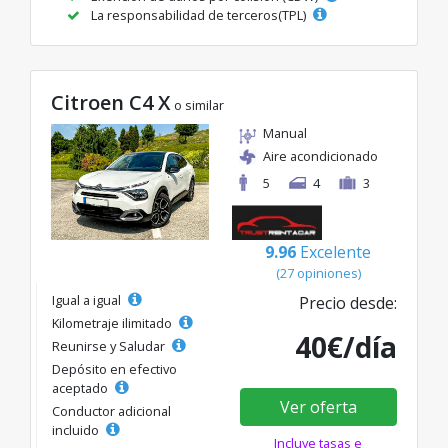
La responsabilidad de terceros(TPL)
Citroen C4 X
o similar
Manual
Aire acondicionado
5
4
3
9.96
Excelente
(27 opiniones)
Igual a igual
Precio desde:
Kilometraje ilimitado
40€/día
Reunirse y Saludar
Depósito en efectivo
aceptado
Ver oferta
Conductor adicional
incluido
Incluye tasas e