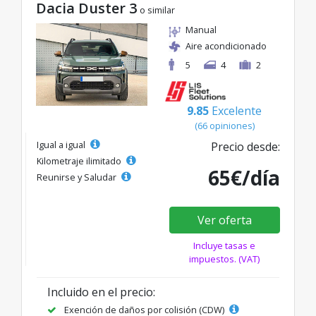
Dacia Duster 3
o similar
Manual
Aire acondicionado
5
4
2
9.85
Excelente
(66 opiniones)
Igual a igual
Precio desde:
Kilometraje ilimitado
65€/día
Reunirse y Saludar
Ver oferta
Incluye tasas e
impuestos. (VAT)
Incluido en el precio:
Exención de daños por colisión (CDW)