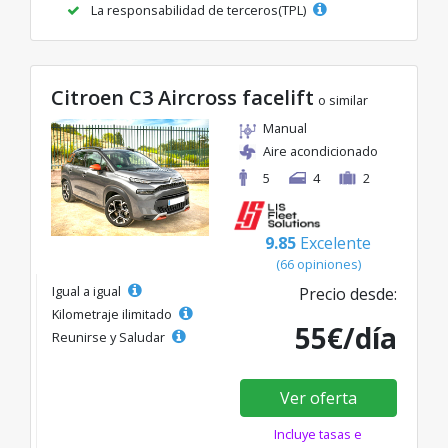
La responsabilidad de terceros(TPL)
Citroen C3 Aircross facelift
o similar
Manual
Aire acondicionado
5
4
2
9.85
Excelente
(66 opiniones)
Igual a igual
Precio desde:
Kilometraje ilimitado
55€/día
Reunirse y Saludar
Ver oferta
Incluye tasas e