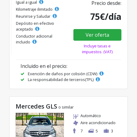
Igual a igual
Precio desde:
Kilometraje ilimitado
75€/día
Reunirse y Saludar
Depósito en efectivo
aceptado
Ver oferta
Conductor adicional
incluido
Incluye tasas e
impuestos. (VAT)
Incluido en el precio:
Exención de daños por colisión (CDW)
La responsabilidad de terceros(TPL)
Mercedes GLS
o similar
Automático
Aire acondicionado
7
5
3