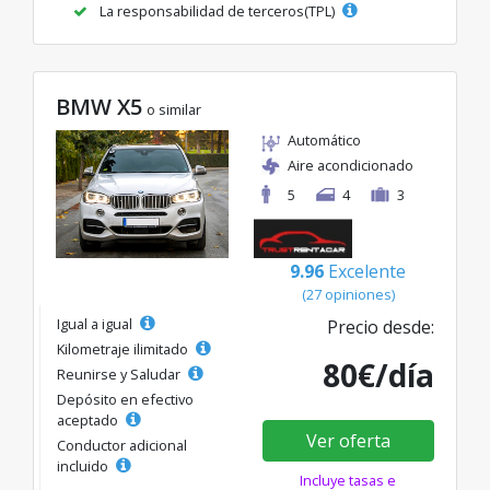
La responsabilidad de terceros(TPL)
BMW X5
o similar
Automático
Aire acondicionado
5
4
3
9.96
Excelente
(27 opiniones)
Igual a igual
Precio desde:
Kilometraje ilimitado
80€/día
Reunirse y Saludar
Depósito en efectivo
aceptado
Ver oferta
Conductor adicional
incluido
Incluye tasas e