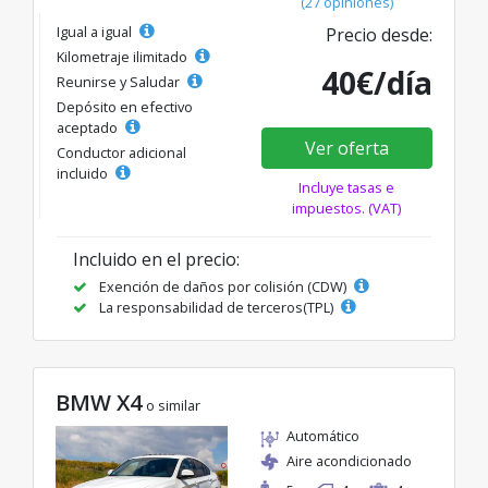
(27 opiniones)
Igual a igual
Precio desde:
Kilometraje ilimitado
40€/día
Reunirse y Saludar
Depósito en efectivo
aceptado
Ver oferta
Conductor adicional
incluido
Incluye tasas e
impuestos. (VAT)
Incluido en el precio:
Exención de daños por colisión (CDW)
La responsabilidad de terceros(TPL)
BMW X4
o similar
Automático
Aire acondicionado