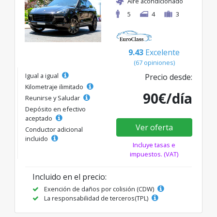
Aire acondicionado
5
4
3
9.43
Excelente
(67 opiniones)
Igual a igual
Precio desde:
Kilometraje ilimitado
90€/día
Reunirse y Saludar
Depósito en efectivo
aceptado
Ver oferta
Conductor adicional
incluido
Incluye tasas e
impuestos. (VAT)
Incluido en el precio:
Exención de daños por colisión (CDW)
La responsabilidad de terceros(TPL)