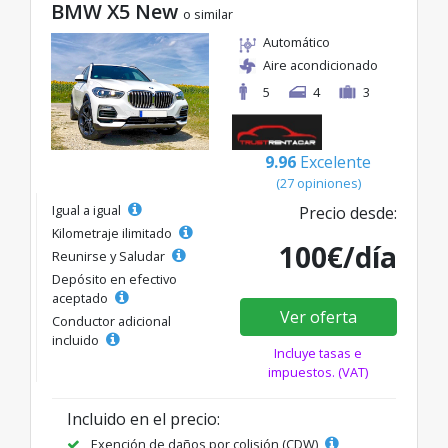
BMW X5 New
o similar
Automático
Aire acondicionado
5
4
3
9.96
Excelente
(27 opiniones)
Igual a igual
Precio desde:
Kilometraje ilimitado
100€/día
Reunirse y Saludar
Depósito en efectivo
aceptado
Ver oferta
Conductor adicional
incluido
Incluye tasas e
impuestos. (VAT)
Incluido en el precio:
Exención de daños por colisión (CDW)