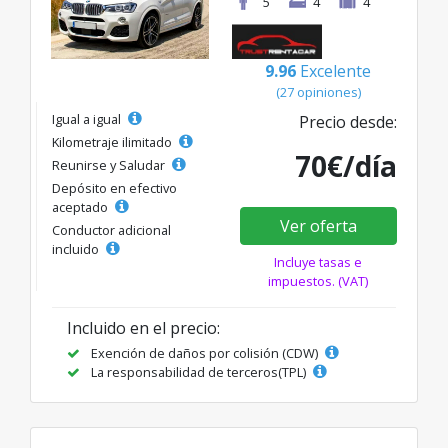
5
4
4
9.96
Excelente
(27 opiniones)
Igual a igual
Precio desde:
Kilometraje ilimitado
70€/día
Reunirse y Saludar
Depósito en efectivo
aceptado
Ver oferta
Conductor adicional
incluido
Incluye tasas e
impuestos. (VAT)
Incluido en el precio:
Exención de daños por colisión (CDW)
La responsabilidad de terceros(TPL)