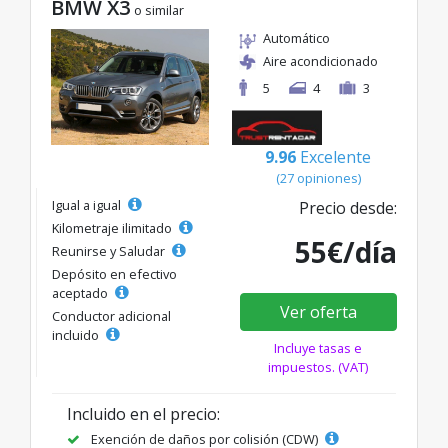
BMW X3
o similar
Automático
Aire acondicionado
5
4
3
9.96
Excelente
(27 opiniones)
Igual a igual
Precio desde:
Kilometraje ilimitado
55€/día
Reunirse y Saludar
Depósito en efectivo
aceptado
Ver oferta
Conductor adicional
incluido
Incluye tasas e
impuestos. (VAT)
Incluido en el precio:
Exención de daños por colisión (CDW)