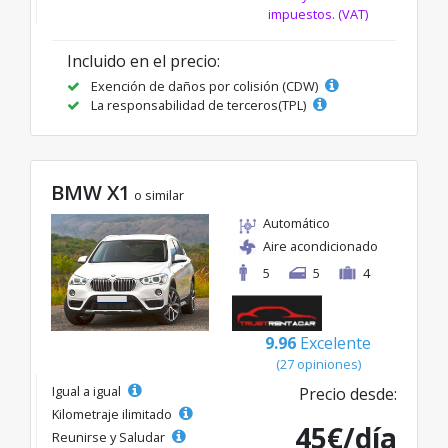
impuestos. (VAT)
Incluido en el precio:
Exención de daños por colisión (CDW)
La responsabilidad de terceros(TPL)
BMW X1
o similar
Automático
Aire acondicionado
5
5
4
9.96
Excelente
(27 opiniones)
Igual a igual
Precio desde:
Kilometraje ilimitado
45€/día
Reunirse y Saludar