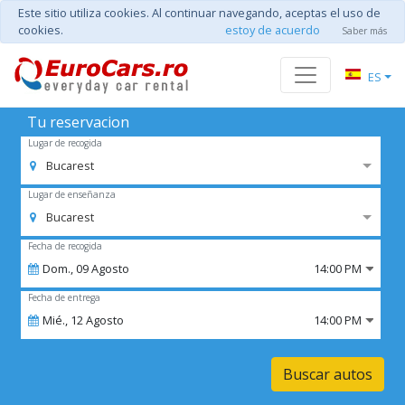
Este sitio utiliza cookies. Al continuar navegando, aceptas el uso de
cookies.
estoy de acuerdo
Saber más
ES
Tu reservacion
Lugar de recogida
Bucarest
Lugar de enseñanza
Bucarest
Fecha de recogida
Dom.,
09
Agosto
14:00 PM
Fecha de entrega
Mié.,
12
Agosto
14:00 PM
Buscar autos