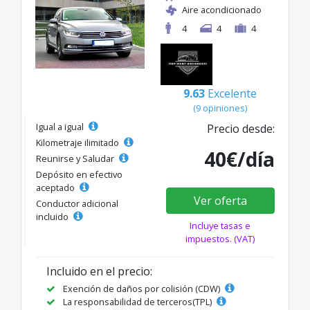
Aire acondicionado
4
4
4
9.63
Excelente
(9 opiniones)
Igual a igual
Precio desde:
Kilometraje ilimitado
40€/día
Reunirse y Saludar
Depósito en efectivo
aceptado
Ver oferta
Conductor adicional
incluido
Incluye tasas e
impuestos. (VAT)
Incluido en el precio:
Exención de daños por colisión (CDW)
La responsabilidad de terceros(TPL)