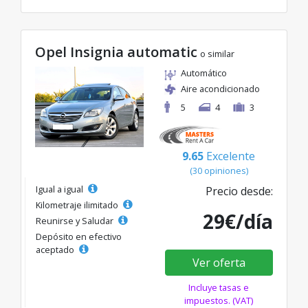
Opel Insignia automatic
o similar
Automático
Aire acondicionado
5
4
3
9.65
Excelente
(30 opiniones)
Igual a igual
Precio desde:
Kilometraje ilimitado
29€/día
Reunirse y Saludar
Depósito en efectivo
aceptado
Ver oferta
Incluye tasas e
impuestos. (VAT)