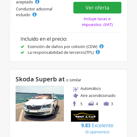
aceptado
Ver oferta
Conductor adicional
incluido
Incluye tasas e
impuestos. (VAT)
Incluido en el precio:
Exención de daños por colisión (CDW)
La responsabilidad de terceros(TPL)
Skoda Superb at
o similar
Automático
Aire acondicionado
5
4
3
9.83
Excelente
(6 opiniones)