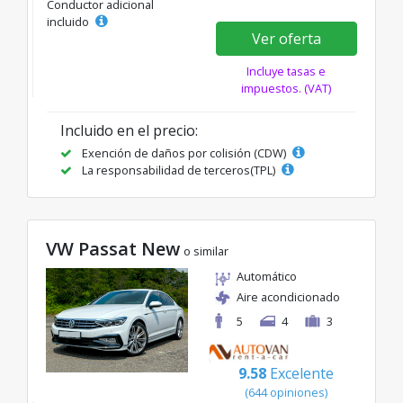
Conductor adicional
incluido
Ver oferta
Incluye tasas e
impuestos. (VAT)
Incluido en el precio:
Exención de daños por colisión (CDW)
La responsabilidad de terceros(TPL)
VW Passat New
o similar
Automático
Aire acondicionado
5
4
3
9.58
Excelente
(644 opiniones)