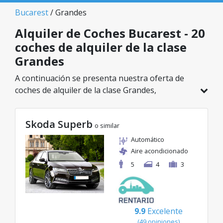
Bucarest
/ Grandes
Alquiler de Coches Bucarest - 20
coches de alquiler de la clase
Grandes
A continuación se presenta nuestra oferta de
coches de alquiler de la clase Grandes,
disponible en Bucarest. De un total de 20
vehículos en esta ubicación, puedes elegir el
Skoda Superb
modelo ideal de la categoría seleccionada, con
o similar
tarifas excelentes desde solo 20€/día.
Automático
Aire acondicionado
5
4
3
9.9
Excelente
(49 opiniones)