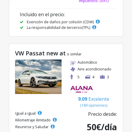
impuestos. (VAT)
Incluido en el precio:
Exención de daños por colisión (CDW)
La responsabilidad de terceros(TPL)
VW Passat new at
o similar
Automático
Aire acondicionado
5
4
3
9.09
Excelente
(149 opiniones)
Igual a igual
Precio desde:
Kilometraje ilimitado
50€/día
Reunirse y Saludar