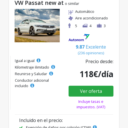
VW Passat new at
o similar
Automático
Aire acondicionado
5
4
3
9.87
Excelente
(236 opiniones)
Igual a igual
Precio desde:
Kilometraje ilimitado
118€/día
Reunirse y Saludar
Conductor adicional
incluido
Ver oferta
Incluye tasas e
impuestos. (VAT)
Incluido en el precio:
Exención de daños por colisión (CDW)