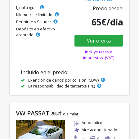
Igual a igual
Precio desde:
Kilometraje limitado
65€/día
Reunirse y Saludar
Depósito en efectivo
aceptado
Ver oferta
Incluye tasas e
impuestos. (VAT)
Incluido en el precio:
Exención de daños por colisión (CDW)
La responsabilidad de terceros(TPL)
VW PASSAT aut
o similar
Automático
Aire acondicionado
5
4
3