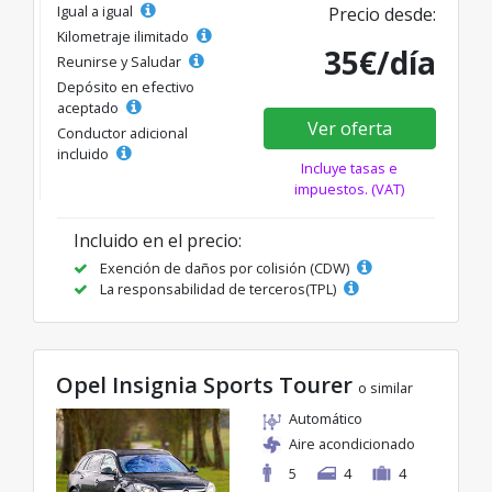
Igual a igual
Precio desde:
Kilometraje ilimitado
35€/día
Reunirse y Saludar
Depósito en efectivo
aceptado
Ver oferta
Conductor adicional
incluido
Incluye tasas e
impuestos. (VAT)
Incluido en el precio:
Exención de daños por colisión (CDW)
La responsabilidad de terceros(TPL)
Opel Insignia Sports Tourer
o similar
Automático
Aire acondicionado
5
4
4