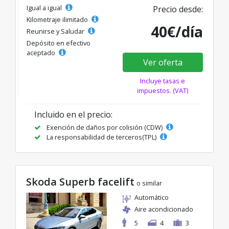
Igual a igual
Precio desde:
Kilometraje ilimitado
40€/día
Reunirse y Saludar
Depósito en efectivo
aceptado
Ver oferta
Incluye tasas e
impuestos. (VAT)
Incluido en el precio:
Exención de daños por colisión (CDW)
La responsabilidad de terceros(TPL)
Skoda Superb facelift
o similar
Automático
Aire acondicionado
5
4
3