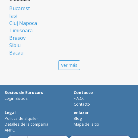
Bucarest
Iasi
Cluj Napoca
Timisoara
Brasov
Sibiu
Bacau
Oradea
Ver más
Arad
Piatra Neamt
Constanta
Galati
Socios de Eurocars
Contacto
Suceava
Login Socios
F.A.Q.
Targu Mures
Contacto
Focsani
Legal
enlazar
Política de alquiler
Blog
Targoviste
Detalles de la compañía
Mapa del sitio
Ploiesti
ANPC
Craiova