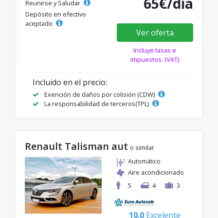
65€/día
Reunirse y Saludar
Depósito en efectivo
aceptado
Ver oferta
Incluye tasas e
impuestos. (VAT)
Incluido en el precio:
Exención de daños por colisión (CDW)
La responsabilidad de terceros(TPL)
Renault Talisman aut
o similar
Automático
Aire acondicionado
5
4
3
10.0
Excelente