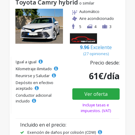
Toyota Camry hybrid
o similar
Automático
Aire acondicionado
5
4
3
9.96
Excelente
(27 opiniones)
Igual a igual
Precio desde:
Kilometraje ilimitado
61€/día
Reunirse y Saludar
Depósito en efectivo
aceptado
Ver oferta
Conductor adicional
incluido
Incluye tasas e
impuestos. (VAT)
Incluido en el precio:
Exención de daños por colisión (CDW)