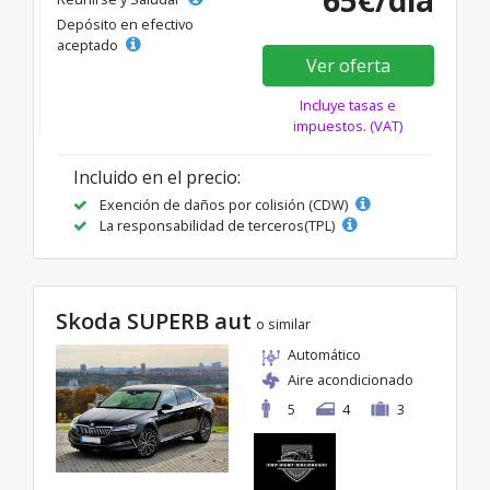
65€/día
Depósito en efectivo
aceptado
Ver oferta
Incluye tasas e
impuestos. (VAT)
Incluido en el precio:
Exención de daños por colisión (CDW)
La responsabilidad de terceros(TPL)
Skoda SUPERB aut
o similar
Automático
Aire acondicionado
5
4
3