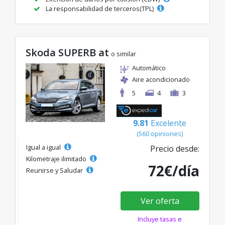
La responsabilidad de terceros(TPL)
Skoda SUPERB at
o similar
Automático
Aire acondicionado
5
4
3
9.81
Excelente
(560 opiniones)
Igual a igual
Precio desde:
Kilometraje ilimitado
72€/día
Reunirse y Saludar
Ver oferta
Incluye tasas e