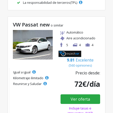
La responsabilidad de terceros(TPL)
VW Passat new
o similar
Automático
Aire acondicionado
5
4
4
9.81
Excelente
(560 opiniones)
Igual a igual
Precio desde:
Kilometraje ilimitado
72€/día
Reunirse y Saludar
Ver oferta
Incluye tasas e