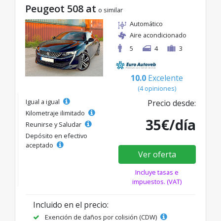
Peugeot 508 at
o similar
Automático
Aire acondicionado
5
4
3
10.0
Excelente
(4 opiniones)
Igual a igual
Precio desde:
Kilometraje ilimitado
35€/día
Reunirse y Saludar
Depósito en efectivo
aceptado
Ver oferta
Incluye tasas e
impuestos. (VAT)
Incluido en el precio:
Exención de daños por colisión (CDW)