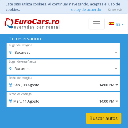
Este sitio utiliza cookies. Al continuar navegando, aceptas el uso de
cookies.
estoy de acuerdo
Saber más
ES
Tu reservacion
Lugar de recogida
Bucarest
Lugar de enseñanza
Bucarest
Fecha de recogida
Sáb.,
08
Agosto
14:00 PM
Fecha de entrega
Mar.,
11
Agosto
14:00 PM
Buscar autos