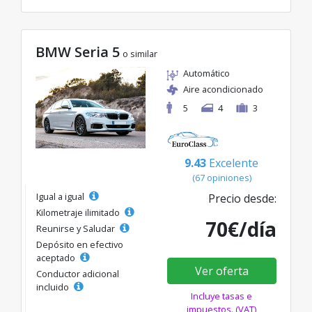
BMW Seria 5
o similar
Automático
Aire acondicionado
5
4
3
9.43
Excelente
(67 opiniones)
Igual a igual
Precio desde:
Kilometraje ilimitado
70€/día
Reunirse y Saludar
Depósito en efectivo
aceptado
Ver oferta
Conductor adicional
incluido
Incluye tasas e
impuestos. (VAT)