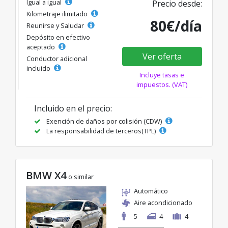
Igual a igual
Precio desde:
Kilometraje ilimitado
80€/día
Reunirse y Saludar
Depósito en efectivo
aceptado
Ver oferta
Conductor adicional
incluido
Incluye tasas e
impuestos. (VAT)
Incluido en el precio:
Exención de daños por colisión (CDW)
La responsabilidad de terceros(TPL)
BMW X4
o similar
Automático
Aire acondicionado
5
4
4