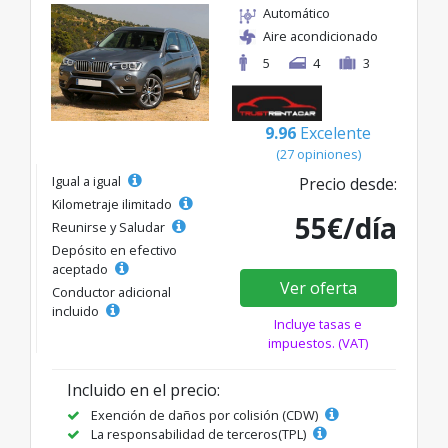
Automático
Aire acondicionado
5
4
3
9.96
Excelente
(27 opiniones)
Igual a igual
Precio desde:
Kilometraje ilimitado
55€/día
Reunirse y Saludar
Depósito en efectivo
aceptado
Ver oferta
Conductor adicional
incluido
Incluye tasas e
impuestos. (VAT)
Incluido en el precio:
Exención de daños por colisión (CDW)
La responsabilidad de terceros(TPL)