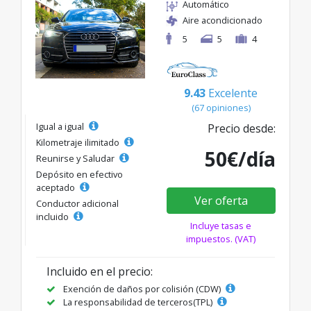
Automático
Aire acondicionado
5
5
4
9.43
Excelente
(67 opiniones)
Igual a igual
Precio desde:
Kilometraje ilimitado
50€/día
Reunirse y Saludar
Depósito en efectivo
aceptado
Ver oferta
Conductor adicional
incluido
Incluye tasas e
impuestos. (VAT)
Incluido en el precio:
Exención de daños por colisión (CDW)
La responsabilidad de terceros(TPL)