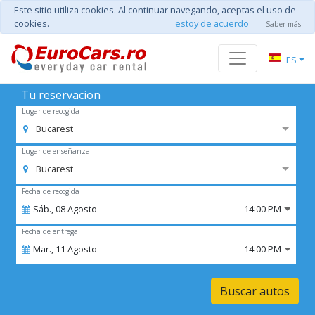
Este sitio utiliza cookies. Al continuar navegando, aceptas el uso de
cookies.
estoy de acuerdo
Saber más
ES
Tu reservacion
Lugar de recogida
Bucarest
Lugar de enseñanza
Bucarest
Fecha de recogida
Sáb.,
08
Agosto
14:00 PM
Fecha de entrega
Mar.,
11
Agosto
14:00 PM
Buscar autos