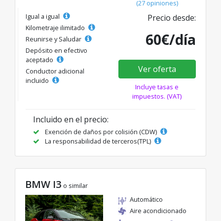
(27 opiniones)
Igual a igual
Precio desde:
Kilometraje ilimitado
60€/día
Reunirse y Saludar
Depósito en efectivo
aceptado
Ver oferta
Conductor adicional
incluido
Incluye tasas e
impuestos. (VAT)
Incluido en el precio:
Exención de daños por colisión (CDW)
La responsabilidad de terceros(TPL)
BMW I3
o similar
Automático
Aire acondicionado