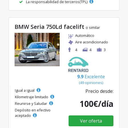
La responsabilidad de terceros(TPL)
BMW Seria 750Ld facelift
o similar
Automático
Aire acondicionado
4
4
3
9.9
Excelente
(49 opiniones)
Igual a igual
Precio desde:
Kilometraje limitado
100€/día
Reunirse y Saludar
Depósito en efectivo
aceptado
Ver oferta