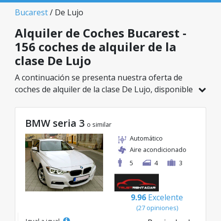
Bucarest
/ De Lujo
Alquiler de Coches Bucarest -
156 coches de alquiler de la
clase De Lujo
A continuación se presenta nuestra oferta de
coches de alquiler de la clase De Lujo, disponible
en Bucarest. De un total de 156 vehículos en
esta ubicación, puedes elegir el modelo ideal de
BMW seria 3
la categoría seleccionada, con tarifas excelentes
o similar
desde solo 32€/día.
Automático
Aire acondicionado
5
4
3
9.96
Excelente
(27 opiniones)
Igual a igual