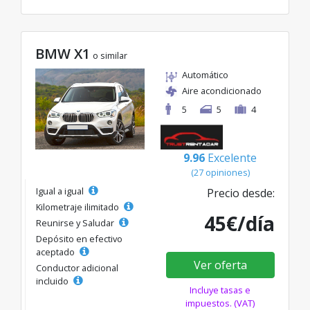
BMW X1
o similar
Automático
Aire acondicionado
5
5
4
9.96
Excelente
(27 opiniones)
Igual a igual
Precio desde:
Kilometraje ilimitado
45€/día
Reunirse y Saludar
Depósito en efectivo
aceptado
Ver oferta
Conductor adicional
incluido
Incluye tasas e
impuestos. (VAT)