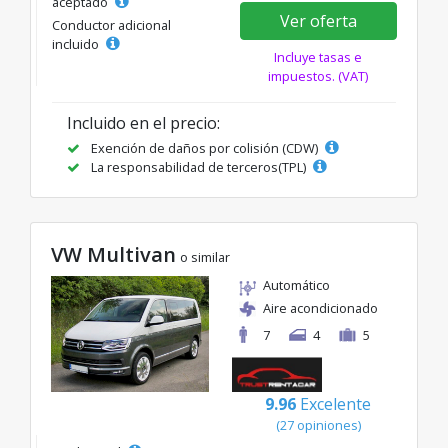
aceptado
Ver oferta
Conductor adicional
incluido
Incluye tasas e
impuestos. (VAT)
Incluido en el precio:
Exención de daños por colisión (CDW)
La responsabilidad de terceros(TPL)
VW Multivan
o similar
Automático
Aire acondicionado
7
4
5
9.96
Excelente
(27 opiniones)