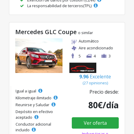
La responsabilidad de terceros(TPL)
Mercedes GLC Coupe
o similar
Automático
Aire acondicionado
5
4
3
9.96
Excelente
(27 opiniones)
Igual a igual
Precio desde:
Kilometraje ilimitado
80€/día
Reunirse y Saludar
Depósito en efectivo
aceptado
Ver oferta
Conductor adicional
incluido
Incluye tasas e