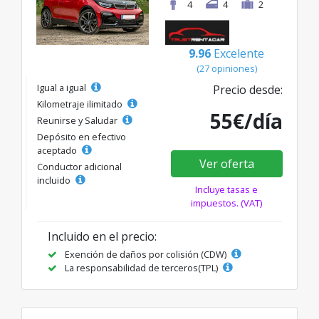
4
4
2
9.96
Excelente
(27 opiniones)
Igual a igual
Precio desde:
Kilometraje ilimitado
55€/día
Reunirse y Saludar
Depósito en efectivo
aceptado
Ver oferta
Conductor adicional
incluido
Incluye tasas e
impuestos. (VAT)
Incluido en el precio:
Exención de daños por colisión (CDW)
La responsabilidad de terceros(TPL)