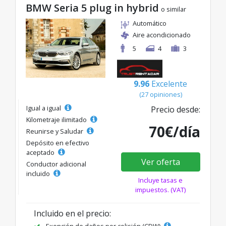
BMW Seria 5 plug in hybrid
o similar
Automático
Aire acondicionado
5
4
3
9.96
Excelente
(27 opiniones)
Igual a igual
Precio desde:
Kilometraje ilimitado
70€/día
Reunirse y Saludar
Depósito en efectivo
aceptado
Ver oferta
Conductor adicional
incluido
Incluye tasas e
impuestos. (VAT)
Incluido en el precio:
Exención de daños por colisión (CDW)