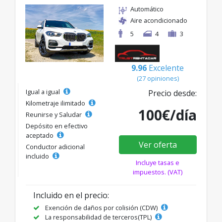
Automático
Aire acondicionado
5
4
3
9.96
Excelente
(27 opiniones)
Igual a igual
Precio desde:
Kilometraje ilimitado
100€/día
Reunirse y Saludar
Depósito en efectivo
aceptado
Ver oferta
Conductor adicional
incluido
Incluye tasas e
impuestos. (VAT)
Incluido en el precio:
Exención de daños por colisión (CDW)
La responsabilidad de terceros(TPL)