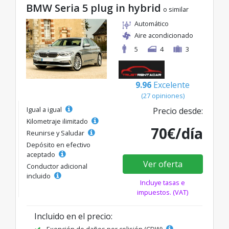
BMW Seria 5 plug in hybrid
o similar
Automático
Aire acondicionado
5
4
3
9.96
Excelente
(27 opiniones)
Igual a igual
Precio desde:
Kilometraje ilimitado
70€/día
Reunirse y Saludar
Depósito en efectivo
aceptado
Ver oferta
Conductor adicional
incluido
Incluye tasas e
impuestos. (VAT)
Incluido en el precio:
Exención de daños por colisión (CDW)