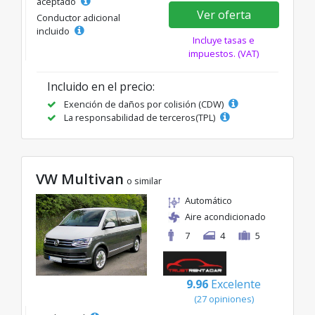
aceptado
Ver oferta
Conductor adicional
incluido
Incluye tasas e
impuestos. (VAT)
Incluido en el precio:
Exención de daños por colisión (CDW)
La responsabilidad de terceros(TPL)
VW Multivan
o similar
Automático
Aire acondicionado
7
4
5
9.96
Excelente
(27 opiniones)