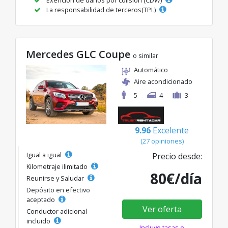
La responsabilidad de terceros(TPL)
Mercedes GLC Coupe
o similar
Automático
Aire acondicionado
5
4
3
9.96
Excelente
(27 opiniones)
Igual a igual
Precio desde:
Kilometraje ilimitado
80€/día
Reunirse y Saludar
Depósito en efectivo
aceptado
Ver oferta
Conductor adicional
incluido
Incluye tasas e