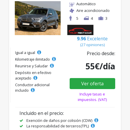
Automático
Aire acondicionado
5
4
3
9.96
Excelente
(27 opiniones)
Igual a igual
Precio desde:
Kilometraje ilimitado
55€/día
Reunirse y Saludar
Depósito en efectivo
aceptado
Ver oferta
Conductor adicional
incluido
Incluye tasas e
impuestos. (VAT)
Incluido en el precio:
Exención de daños por colisión (CDW)
La responsabilidad de terceros(TPL)