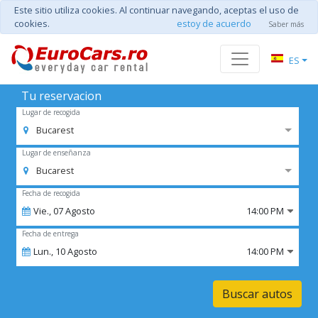
Este sitio utiliza cookies. Al continuar navegando, aceptas el uso de
cookies.
estoy de acuerdo
Saber más
ES
Tu reservacion
Lugar de recogida
Bucarest
Lugar de enseñanza
Bucarest
Fecha de recogida
Vie.,
07
Agosto
14:00 PM
Fecha de entrega
Lun.,
10
Agosto
14:00 PM
Buscar autos