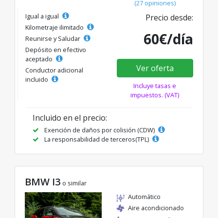
(27 opiniones)
Igual a igual
Precio desde:
Kilometraje ilimitado
60€/día
Reunirse y Saludar
Depósito en efectivo
aceptado
Ver oferta
Conductor adicional
incluido
Incluye tasas e
impuestos. (VAT)
Incluido en el precio:
Exención de daños por colisión (CDW)
La responsabilidad de terceros(TPL)
BMW I3
o similar
Automático
Aire acondicionado