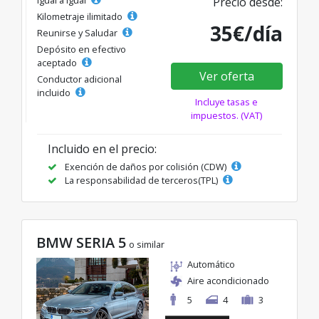
Precio desde:
Kilometraje ilimitado
35€/día
Reunirse y Saludar
Depósito en efectivo
aceptado
Ver oferta
Conductor adicional
incluido
Incluye tasas e
impuestos. (VAT)
Incluido en el precio:
Exención de daños por colisión (CDW)
La responsabilidad de terceros(TPL)
BMW SERIA 5
o similar
Automático
Aire acondicionado
5
4
3