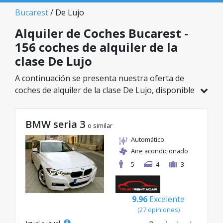
Bucarest
/ De Lujo
Alquiler de Coches Bucarest -
156 coches de alquiler de la
clase De Lujo
A continuación se presenta nuestra oferta de
coches de alquiler de la clase De Lujo, disponible
en Bucarest. De un total de 156 vehículos en
esta ubicación, puedes elegir el modelo ideal de
BMW seria 3
la categoría seleccionada, con tarifas excelentes
o similar
desde solo 32€/día.
Automático
Aire acondicionado
5
4
3
9.96
Excelente
(27 opiniones)
Igual a igual