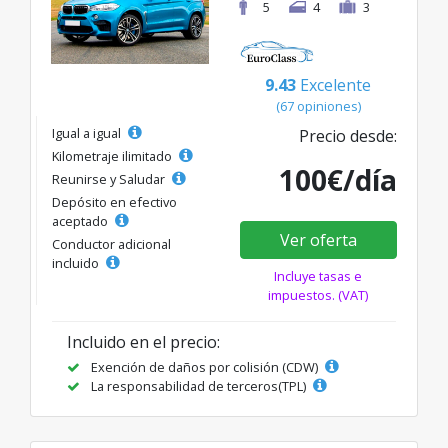
5
4
3
9.43
Excelente
(67 opiniones)
Igual a igual
Precio desde:
Kilometraje ilimitado
100€/día
Reunirse y Saludar
Depósito en efectivo
aceptado
Ver oferta
Conductor adicional
incluido
Incluye tasas e
impuestos. (VAT)
Incluido en el precio:
Exención de daños por colisión (CDW)
La responsabilidad de terceros(TPL)