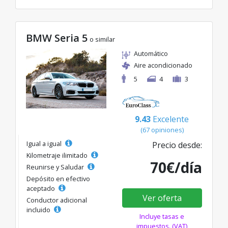
BMW Seria 5
o similar
Automático
Aire acondicionado
5
4
3
9.43
Excelente
(67 opiniones)
Igual a igual
Precio desde:
Kilometraje ilimitado
70€/día
Reunirse y Saludar
Depósito en efectivo
aceptado
Ver oferta
Conductor adicional
incluido
Incluye tasas e
impuestos. (VAT)