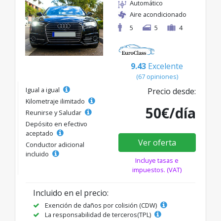
Automático
Aire acondicionado
5
5
4
9.43
Excelente
(67 opiniones)
Igual a igual
Precio desde:
Kilometraje ilimitado
50€/día
Reunirse y Saludar
Depósito en efectivo
aceptado
Ver oferta
Conductor adicional
incluido
Incluye tasas e
impuestos. (VAT)
Incluido en el precio:
Exención de daños por colisión (CDW)
La responsabilidad de terceros(TPL)