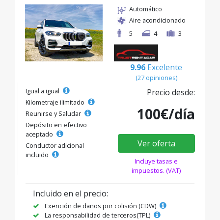
Automático
Aire acondicionado
5
4
3
9.96
Excelente
(27 opiniones)
Igual a igual
Precio desde:
Kilometraje ilimitado
100€/día
Reunirse y Saludar
Depósito en efectivo
aceptado
Ver oferta
Conductor adicional
incluido
Incluye tasas e
impuestos. (VAT)
Incluido en el precio:
Exención de daños por colisión (CDW)
La responsabilidad de terceros(TPL)