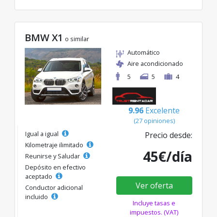
BMW X1
o similar
Automático
Aire acondicionado
5
5
4
9.96
Excelente
(27 opiniones)
Igual a igual
Precio desde:
Kilometraje ilimitado
45€/día
Reunirse y Saludar
Depósito en efectivo
aceptado
Ver oferta
Conductor adicional
incluido
Incluye tasas e
impuestos. (VAT)