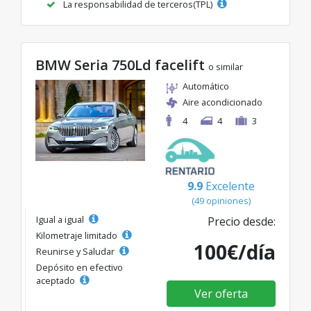
La responsabilidad de terceros(TPL)
BMW Seria 750Ld facelift
o similar
Automático
Aire acondicionado
4
4
3
9.9
Excelente
(49 opiniones)
Igual a igual
Precio desde:
Kilometraje limitado
100€/día
Reunirse y Saludar
Depósito en efectivo
aceptado
Ver oferta