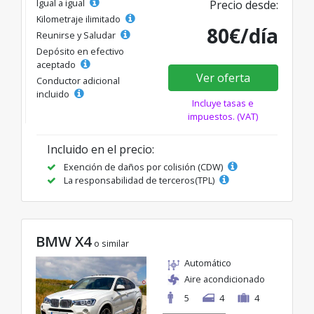
Igual a igual
Precio desde:
Kilometraje ilimitado
80€/día
Reunirse y Saludar
Depósito en efectivo
aceptado
Ver oferta
Conductor adicional
incluido
Incluye tasas e
impuestos. (VAT)
Incluido en el precio:
Exención de daños por colisión (CDW)
La responsabilidad de terceros(TPL)
BMW X4
o similar
Automático
Aire acondicionado
5
4
4