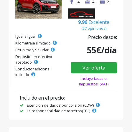
4
4
2
9.96
Excelente
(27 opiniones)
Igual a igual
Precio desde:
Kilometraje ilimitado
55€/día
Reunirse y Saludar
Depósito en efectivo
aceptado
Ver oferta
Conductor adicional
incluido
Incluye tasas e
impuestos. (VAT)
Incluido en el precio:
Exención de daños por colisión (CDW)
La responsabilidad de terceros(TPL)